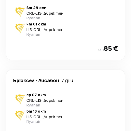
вт 29 сеп
CRL
-
LIS
·
Директен
Ryanair
чт 01 окт
LIS
-
CRL
·
Директен
Ryanair
85 €
от
Брюксел
-
Лисабон
7 дни
ср 07 окт
CRL
-
LIS
·
Директен
Ryanair
вт 13 окт
LIS
-
CRL
·
Директен
Ryanair