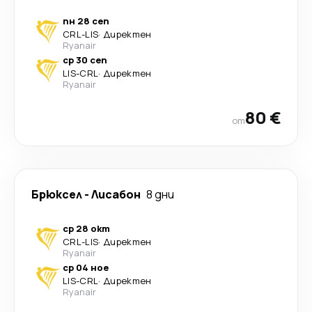
пн 28 сеп
CRL
-
LIS
·
Директен
Ryanair
ср 30 сеп
LIS
-
CRL
·
Директен
Ryanair
80 €
от
Брюксел
-
Лисабон
8 дни
ср 28 окт
CRL
-
LIS
·
Директен
Ryanair
ср 04 ное
LIS
-
CRL
·
Директен
Ryanair