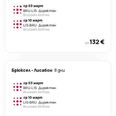
ср 03 март
BRU
-
LIS
·
Директен
Brussels Airlines
ср 10 март
LIS
-
BRU
·
Директен
Brussels Airlines
132 €
от
Брюксел
-
Лисабон
8 дни
ср 03 март
BRU
-
LIS
·
Директен
Brussels Airlines
ср 10 март
LIS
-
BRU
·
Директен
Brussels Airlines