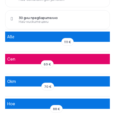
30 дни предварително
Най-ниските цени
Авг
111 €
Сеп
69 €
Окт
70 €
Ное
88 €