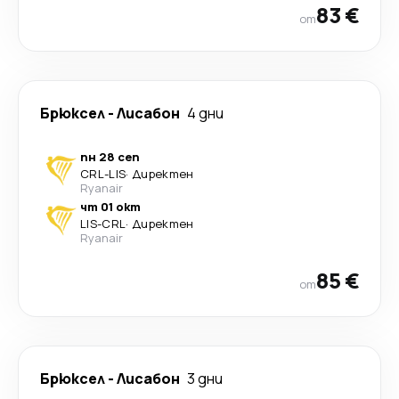
83 €
от
Брюксел
-
Лисабон
4 дни
пн 28 сеп
CRL
-
LIS
·
Директен
Ryanair
чт 01 окт
LIS
-
CRL
·
Директен
Ryanair
85 €
от
Брюксел
-
Лисабон
3 дни