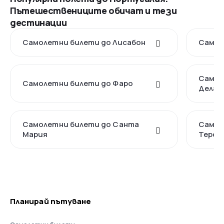
Пътешествениците обичат и тези
дестинации
Самолетни билети до Лисабон
Самол
Самол
Самолетни билети до Фаро
Делга
Самолетни билети до Санта
Самол
Мария
Терсе
Планирай пътуване