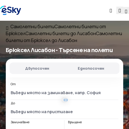
Самолетни билети
Самолетни билети от
Брюксел
Самолетни билети до Лисабон
Самолетни
билети от Брюксел до Лисабон
Брюксел Лисабон
- Търсене на полети
Двупосочен
Еднопосочен
От
До
Заминаване
Връщане