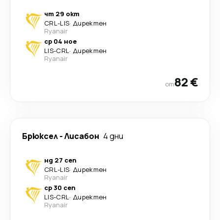
чт 29 окт
CRL
-
LIS
·
Директен
Ryanair
ср 04 ное
LIS
-
CRL
·
Директен
Ryanair
82 €
от
Брюксел
-
Лисабон
4 дни
нд 27 сеп
CRL
-
LIS
·
Директен
Ryanair
ср 30 сеп
LIS
-
CRL
·
Директен
Ryanair