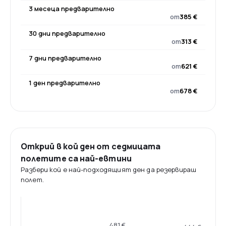
3 месеца предварително
от
385 €
30 дни предварително
от
313 €
7 дни предварително
от
621 €
1 ден предварително
от
678 €
Открий в кой ден от седмицата
полетите са най-евтини
Разбери кой е най-подходящият ден да резервираш
полет.
481 €