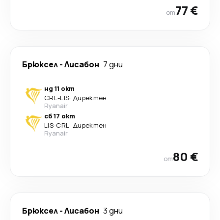
77 €
от
Брюксел
-
Лисабон
7 дни
нд 11 окт
CRL
-
LIS
·
Директен
Ryanair
сб 17 окт
LIS
-
CRL
·
Директен
Ryanair
80 €
от
Брюксел
-
Лисабон
3 дни