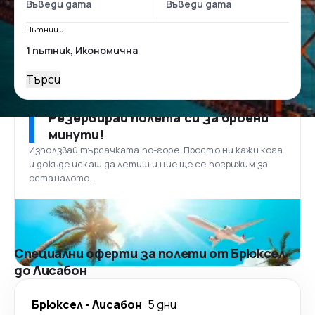
Пътници
Търси
Резервирай полета си за броени
минути!
Използвай търсачката по-горе. Просто ни кажи кога
и докъде искаш да летиш и ние ще се погрижим за
останалото.
Специални оферти за полети от Брюксел
до Лисабон
Брюксел
-
Лисабон
5 дни