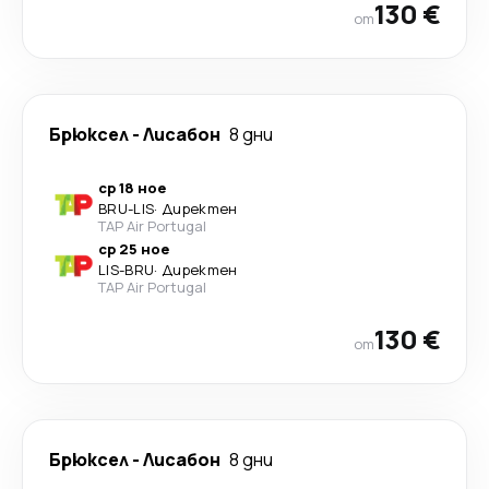
130 €
от
Брюксел
-
Лисабон
8 дни
ср 18 ное
BRU
-
LIS
·
Директен
TAP Air Portugal
ср 25 ное
LIS
-
BRU
·
Директен
TAP Air Portugal
130 €
от
Брюксел
-
Лисабон
8 дни