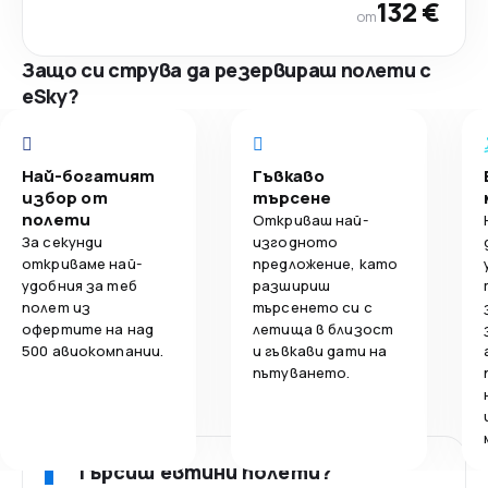
132 €
от
Защо си струва да резервираш полети с
eSky?
Най-богатият
Гъвкаво
избор от
търсене
полети
Откриваш най-
За секунди
изгодното
откриваме най-
предложение, като
удобния за теб
разшириш
полет из
търсенето си с
офертите на над
летища в близост
500 авиокомпании.
и гъвкави дати на
пътуването.
Търсиш евтини полети?