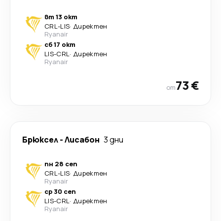
вт 13 окт
CRL
-
LIS
·
Директен
Ryanair
сб 17 окт
LIS
-
CRL
·
Директен
Ryanair
73 €
от
Брюксел
-
Лисабон
3 дни
пн 28 сеп
CRL
-
LIS
·
Директен
Ryanair
ср 30 сеп
LIS
-
CRL
·
Директен
Ryanair