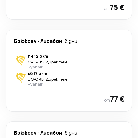
75 €
от
Брюксел
-
Лисабон
6 дни
пн 12 окт
CRL
-
LIS
·
Директен
Ryanair
сб 17 окт
LIS
-
CRL
·
Директен
Ryanair
77 €
от
Брюксел
-
Лисабон
6 дни