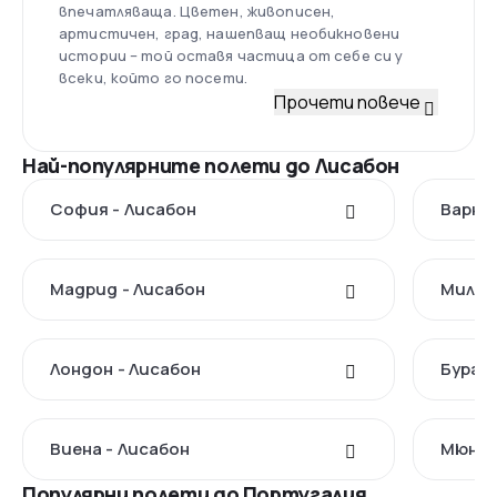
впечатляваща. Цветен, живописен,
артистичен, град, нашепващ необикновени
истории – той оставя частица от себе си у
всеки, който го посети.
Прочети повече
Най-популярните полети до Лисабон
София - Лисабон
Варна 
Мадрид - Лисабон
Милан
Лондон - Лисабон
Бургас
Виена - Лисабон
Мюнхе
Популярни полети до Португалия.