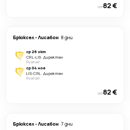
82 €
от
Брюксел
-
Лисабон
8 дни
ср 28 окт
CRL
-
LIS
·
Директен
Ryanair
ср 04 ное
LIS
-
CRL
·
Директен
Ryanair
82 €
от
Брюксел
-
Лисабон
7 дни