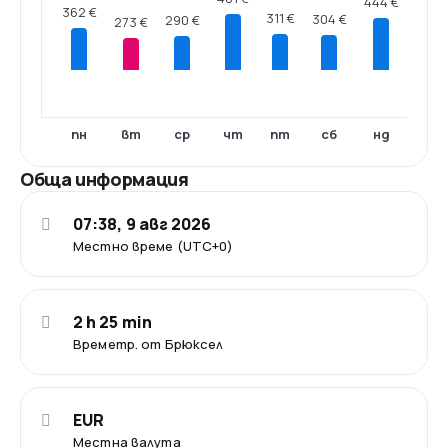
444 €
362 €
311 €
304 €
290 €
273 €
пн
вт
ср
чт
пт
сб
нд
Обща информация
07:38, 9 авг 2026
Местно време (UTC+0)
2 h 25 min
Времетр. от Брюксел
EUR
Местна валута