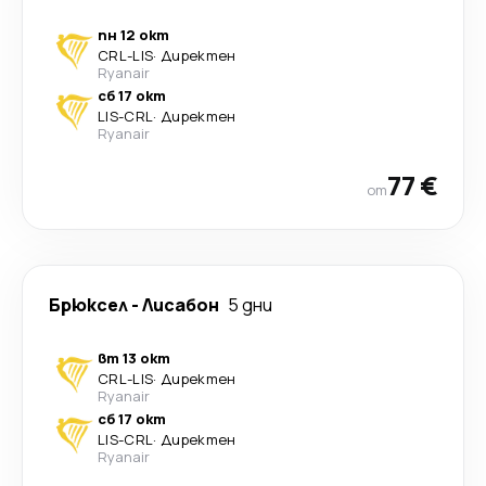
пн 12 окт
CRL
-
LIS
·
Директен
Ryanair
сб 17 окт
LIS
-
CRL
·
Директен
Ryanair
77 €
от
Брюксел
-
Лисабон
5 дни
вт 13 окт
CRL
-
LIS
·
Директен
Ryanair
сб 17 окт
LIS
-
CRL
·
Директен
Ryanair