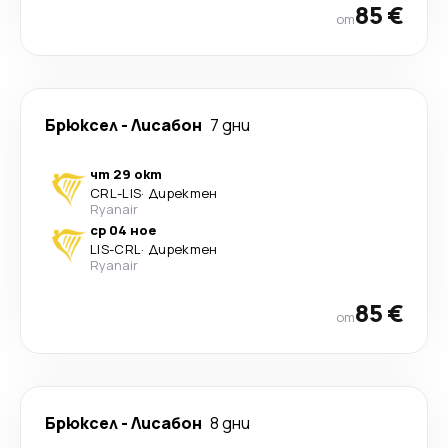
85 €
от
Брюксел
-
Лисабон
7 дни
чт 29 окт
CRL
-
LIS
·
Директен
Ryanair
ср 04 ное
LIS
-
CRL
·
Директен
Ryanair
85 €
от
Брюксел
-
Лисабон
8 дни