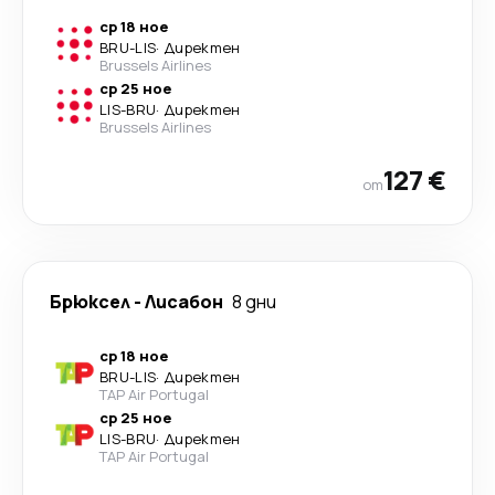
ср 18 ное
BRU
-
LIS
·
Директен
Brussels Airlines
ср 25 ное
LIS
-
BRU
·
Директен
Brussels Airlines
127 €
от
Брюксел
-
Лисабон
8 дни
ср 18 ное
BRU
-
LIS
·
Директен
TAP Air Portugal
ср 25 ное
LIS
-
BRU
·
Директен
TAP Air Portugal