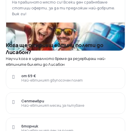
На правилното място си! Всеки ден сравняваме
стотици оферти, за да ти предложим най-добрите.
Виж ги!
Кога ще откриеш евтини полети до
Лисабон?
Научи кога е идеалното време да резервираш най-
евтините билети до Лисабон
от 69 €
Най-евтиният двупосочен полет
Септември
Най-евтиният месец за пътуване
вторник
Най-евтиният ден за полет