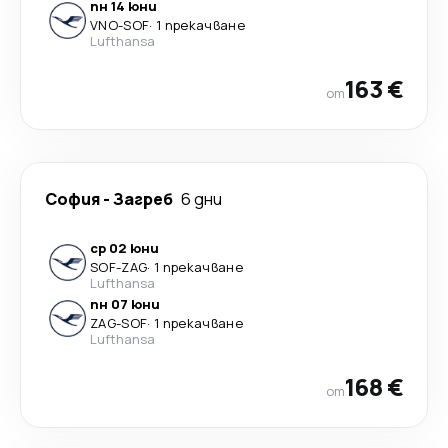
пн 14 юни
VNO
-
SOF
·
1 прекачване
Lufthansa
163 €
от
София
-
Загреб
6 дни
ср 02 юни
SOF
-
ZAG
·
1 прекачване
Lufthansa
пн 07 юни
ZAG
-
SOF
·
1 прекачване
Lufthansa
168 €
от