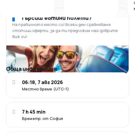
Търсиш евтини полети?
На правилното място си! Всеки ден сравняваме
стотици оферти, за да ти предложим най-добрите.
Виж ги!
Обща информация
06:18, 7 авг 2026
Местно време (UTC-1)
7 h 45 min
Времетр. от София