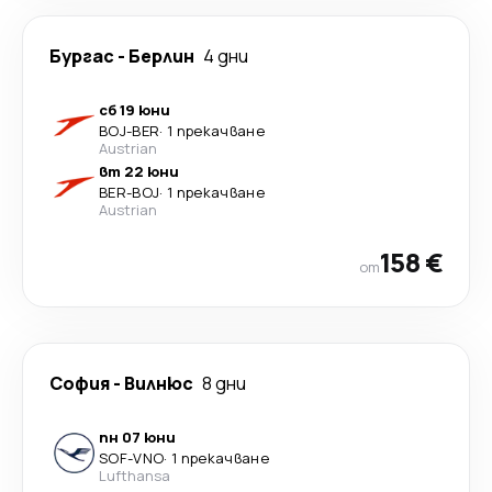
Бургас
-
Берлин
4 дни
сб 19 юни
BOJ
-
BER
·
1 прекачване
Austrian
вт 22 юни
BER
-
BOJ
·
1 прекачване
Austrian
158 €
от
София
-
Вилнюс
8 дни
пн 07 юни
SOF
-
VNO
·
1 прекачване
Lufthansa