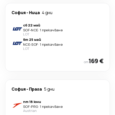
София
-
Ница
4 дни
сб 22 май
SOF
-
NCE
·
1 прекачване
LOT
вт 25 май
NCE
-
SOF
·
1 прекачване
LOT
169 €
от
София
-
Прага
5 дни
пт 18 юни
SOF
-
PRG
·
1 прекачване
Austrian