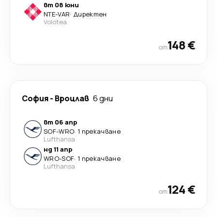
вт 08 юни
NTE
-
VAR
·
Директен
Volotea
148 €
от
София
-
Вроцлав
6 дни
вт 06 апр
SOF
-
WRO
·
1 прекачване
Lufthansa
нд 11 апр
WRO
-
SOF
·
1 прекачване
Lufthansa
124 €
от