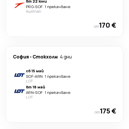
вт 22 юни
PRG
-
SOF
·
1 прекачване
Austrian
170 €
от
София
-
Стoкхолм
4 дни
сб 15 май
SOF
-
ARN
·
1 прекачване
LOT
вт 18 май
ARN
-
SOF
·
1 прекачване
LOT
175 €
от