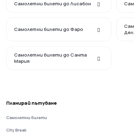
Самолетни билети до Лисабон
Самол
Самол
Самолетни билети до Фаро
Делга
Самолетни билети до Санта
Мария
Планирай пътуване
Самолетни билети
City Break