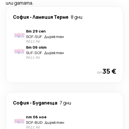
или датата.
София
-
Ламеция Терме
8 дни
вт 29 сеп
SOF
-
SUF
·
Директен
Wizz Air
вт 06 окт
SUF
-
SOF
·
Директен
Wizz Air
35 €
от
София
-
Будапеща
7 дни
пт 06 ное
SOF
-
BUD
·
Директен
Wizz Air