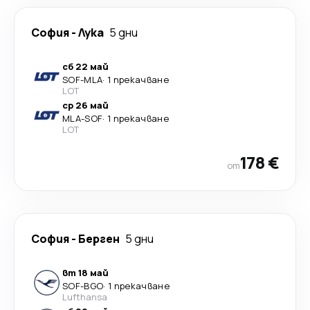
София
-
Лука
5 дни
сб 22 май
SOF
-
MLA
·
1 прекачване
LOT
ср 26 май
MLA
-
SOF
·
1 прекачване
LOT
178 €
от
София
-
Берген
5 дни
вт 18 май
SOF
-
BGO
·
1 прекачване
Lufthansa