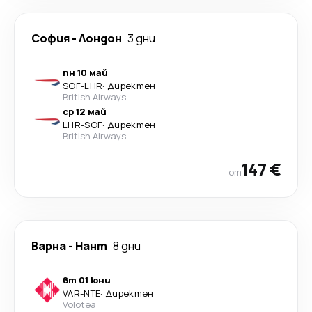
София
-
Лондон
3 дни
пн 10 май
SOF
-
LHR
·
Директен
British Airways
ср 12 май
LHR
-
SOF
·
Директен
British Airways
147 €
от
Варна
-
Нант
8 дни
вт 01 юни
VAR
-
NTE
·
Директен
Volotea