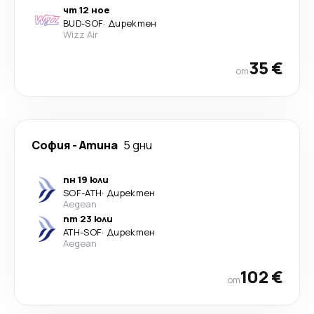
чт 12 ное
BUD
-
SOF
·
Директен
Wizz Air
35 €
от
София
-
Атина
5 дни
пн 19 юли
SOF
-
ATH
·
Директен
Aegean
пт 23 юли
ATH
-
SOF
·
Директен
Aegean
102 €
от