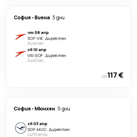
София
-
Виена
3 дни
чт 08 апр
SOF
-
VIE
·
Директен
Austrian
сб 10 апр
VIE
-
SOF
·
Директен
Austrian
117 €
от
София
-
Мюнхен
5 дни
сб 03 апр
SOF
-
MUC
·
Директен
Lufthansa