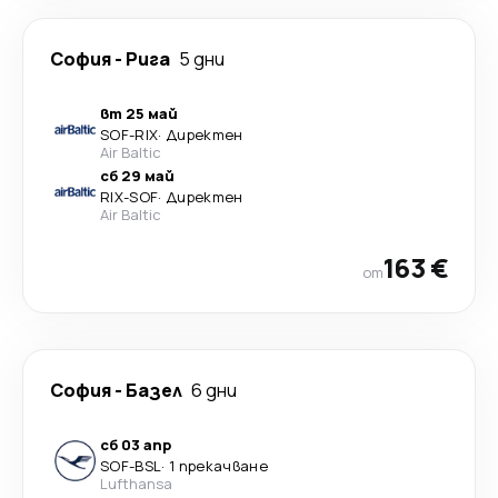
София
-
Рига
5 дни
вт 25 май
SOF
-
RIX
·
Директен
Air Baltic
сб 29 май
RIX
-
SOF
·
Директен
Air Baltic
163 €
от
София
-
Базел
6 дни
сб 03 апр
SOF
-
BSL
·
1 прекачване
Lufthansa