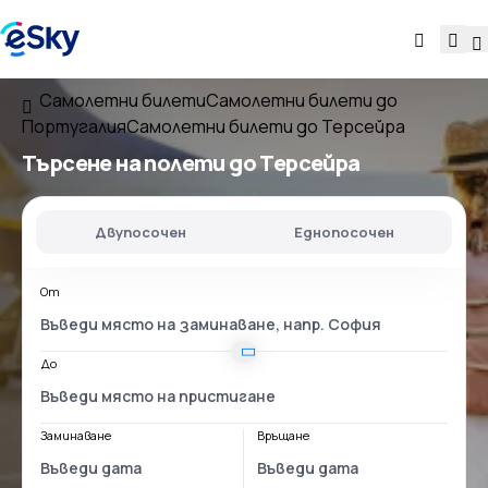
Самолетни билети
Самолетни билети до
Португалия
Самолетни билети до Терсейра
Търсене на полети до Терсейра
Двупосочен
Еднопосочен
От
До
Заминаване
Връщане