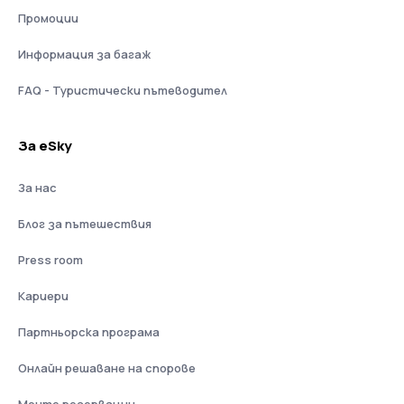
Промоции
Информация за багаж
FAQ - Туристически пътеводител
За eSky
За нас
Блог за пътешествия
Press room
Кариери
Партньорска програма
Онлайн решаване на спорове
Моите резервации