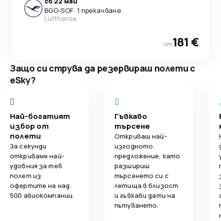
сб 22 май
BGO
-
SOF
·
1 прекачване
Lufthansa
181 €
от
Защо си струва да резервираш полети с
eSky?
Най-богатият
Гъвкаво
избор от
търсене
полети
Откриваш най-
За секунди
изгодното
откриваме най-
предложение, като
удобния за теб
разшириш
полет из
търсенето си с
офертите на над
летища в близост
500 авиокомпании.
и гъвкави дати на
пътуването.