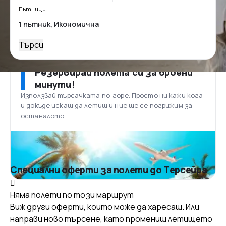
Пътници
Търси
Резервирай полета си за броени
минути!
Използвай търсачката по-горе. Просто ни кажи кога
и докъде искаш да летиш и ние ще се погрижим за
останалото.
Специални оферти за полети до Терсейра
Няма полети по този маршрут
Виж други оферти, които може да харесаш. Или
направи ново търсене, като промениш летището