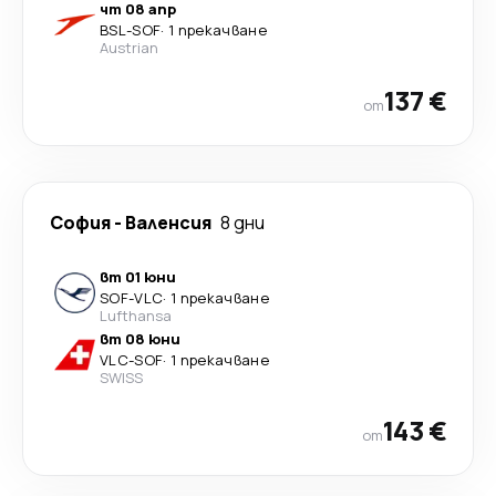
чт 08 апр
BSL
-
SOF
·
1 прекачване
Austrian
137 €
от
София
-
Валенсия
8 дни
вт 01 юни
SOF
-
VLC
·
1 прекачване
Lufthansa
вт 08 юни
VLC
-
SOF
·
1 прекачване
SWISS
143 €
от