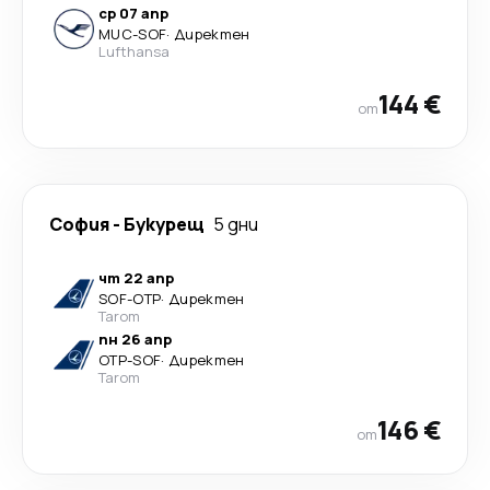
ср 07 апр
MUC
-
SOF
·
Директен
Lufthansa
144 €
от
София
-
Букурещ
5 дни
чт 22 апр
SOF
-
OTP
·
Директен
Tarom
пн 26 апр
OTP
-
SOF
·
Директен
Tarom
146 €
от