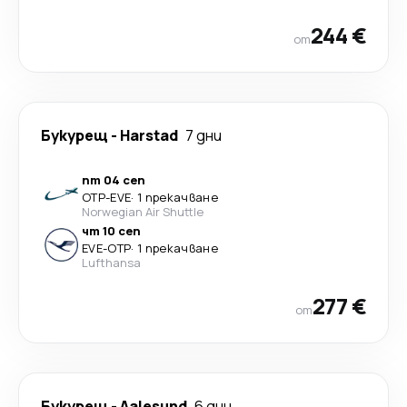
244 €
от
Букурещ
-
Harstad
7 дни
пт 04 сеп
OTP
-
EVE
·
1 прекачване
Norwegian Air Shuttle
чт 10 сеп
EVE
-
OTP
·
1 прекачване
Lufthansa
277 €
от
Букурещ
-
Aalesund
6 дни