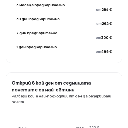
3 месеца предварително
от
284 €
30 дни предварително
от
262 €
7 дни предварително
от
300 €
1 ден предварително
от
496 €
Открий в кой ден от седмицата
полетите са най-евтини
Разбери кой е най-подходящият ден да резервираш
полет.
222 €