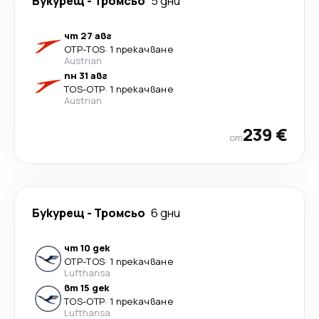
Букурещ
-
Тромсьо
5 дни
чт 27 авг
OTP
-
TOS
·
1 прекачване
Austrian
пн 31 авг
TOS
-
OTP
·
1 прекачване
Austrian
239 €
от
Букурещ
-
Тромсьо
6 дни
чт 10 дек
OTP
-
TOS
·
1 прекачване
Lufthansa
вт 15 дек
TOS
-
OTP
·
1 прекачване
Lufthansa