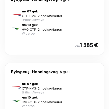
пн 07 дек
OTP
-
HVG
·
2 прекачвания
British Airways
чт 10 дек
HVG
-
OTP
·
2 прекачвания
Wideroe
1 385 €
от
Букурещ
-
Honningsvag
4 дни
пн 07 дек
OTP
-
HVG
·
2 прекачвания
British Airways
чт 10 дек
HVG
-
OTP
·
2 прекачвания
Wideroe