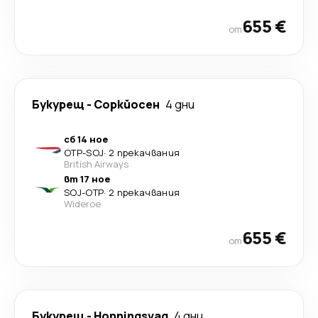
655 €
от
Букурещ
-
Соркйосен
4 дни
сб 14 ное
OTP
-
SOJ
·
2 прекачвания
British Airways
вт 17 ное
SOJ
-
OTP
·
2 прекачвания
Wideroe
655 €
от
Букурещ
-
Honningsvag
4 дни