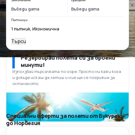
Пътници
Търси
Резервирай полета си за броени
минути!
Използвай търсачката по-горе. Просто ни кажи кога
и докъде искаш да летиш и ние ще се погрижим за
останалото.
Специални оферти за полети от Букурещ
до Норвегия