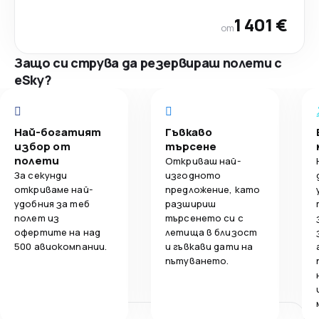
1 401 €
от
Защо си струва да резервираш полети с
eSky?
Най-богатият
Гъвкаво
избор от
търсене
полети
Откриваш най-
За секунди
изгодното
откриваме най-
предложение, като
удобния за теб
разшириш
полет из
търсенето си с
офертите на над
летища в близост
500 авиокомпании.
и гъвкави дати на
пътуването.