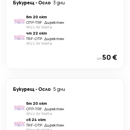
Букурещ
-
Осло
3 дни
вт 20 окт
OTP
-
TRF
·
Директен
Wizz Air Malta
чт 22 окт
TRF
-
OTP
·
Директен
Wizz Air Malta
50 €
от
Букурещ
-
Осло
5 дни
вт 20 окт
OTP
-
TRF
·
Директен
Wizz Air Malta
сб 24 окт
TRF
-
OTP
·
Директен
Wizz Air Malta