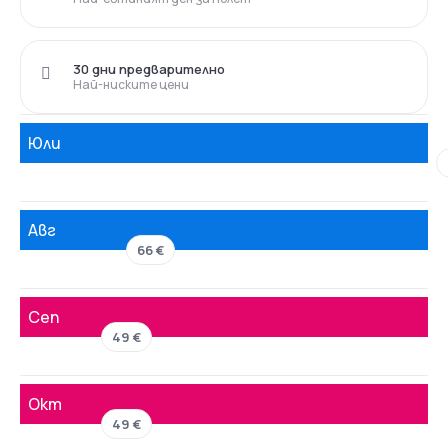
30 дни предварително
Най-ниските цени
Юли
Авг
66 €
Сеп
49 €
Окт
49 €