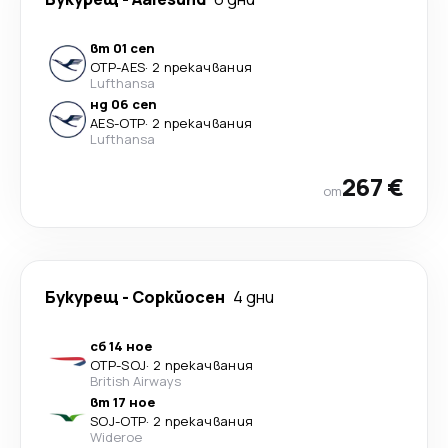
вт 01 сеп
OTP
-
AES
·
2 прекачвания
Lufthansa
нд 06 сеп
AES
-
OTP
·
2 прекачвания
Lufthansa
267 €
от
Букурещ
-
Соркйосен
4 дни
сб 14 ное
OTP
-
SOJ
·
2 прекачвания
British Airways
вт 17 ное
SOJ
-
OTP
·
2 прекачвания
Wideroe