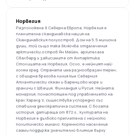
Норвегия
Разположена в Северна Европа, Норвегия е
пленителна скандинавска нация на
Скандинавския полуостров. Дом на 5,5 милиона
души, той също така включва отдалечения
арктически остров Ян Майен, архипелага
Свалбард и зависимите от Антарктика.
Столицата на Норвегия, Осло, е нейният най-
голям град. Страната има разнообразен терен,
с обширна брегова линия към Северния
Атлантически океан и Баренцово море и
граничи с Швеция, Финландия и Русия. Нейната
монархия, понастоящем под управлението на
крал Харалд V, съществува успоредно със
стабилна демократична система. С богата
история, датираща от 872 г., културата на
Норвегия е дълбоко преплетена с нейното
политическо минало. Коренното население
саами поддържа значително влияние върху