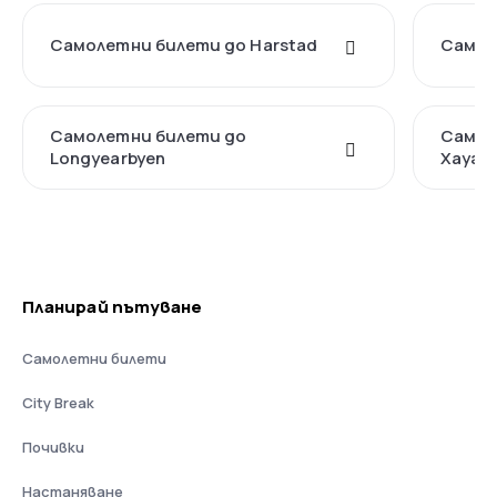
Самолетни билети до Harstad
Самол
Самолетни билети до
Самол
Longyearbyen
Хауге
Планирай пътуване
Самолетни билети
City Break
Почивки
Настаняване