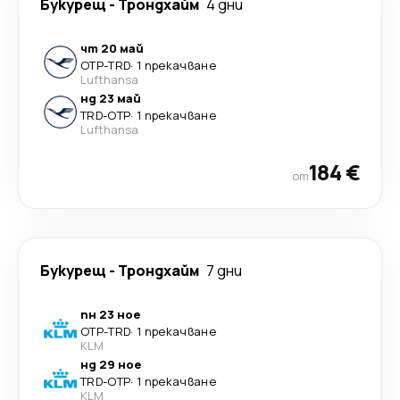
Букурещ
-
Трондхайм
4 дни
чт 20 май
OTP
-
TRD
·
1 прекачване
Lufthansa
нд 23 май
TRD
-
OTP
·
1 прекачване
Lufthansa
184 €
от
Букурещ
-
Трондхайм
7 дни
пн 23 ное
OTP
-
TRD
·
1 прекачване
KLM
нд 29 ное
TRD
-
OTP
·
1 прекачване
KLM