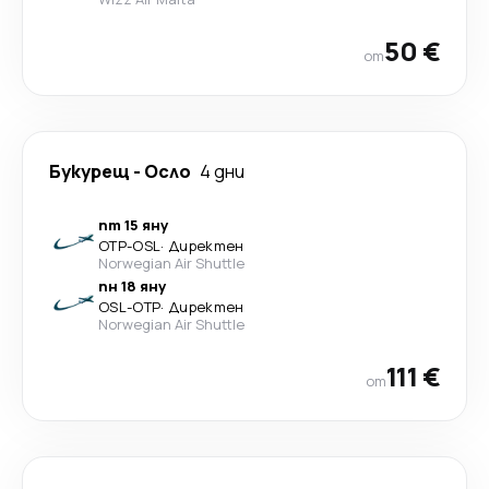
50 €
от
Букурещ
-
Осло
4 дни
пт 15 яну
OTP
-
OSL
·
Директен
Norwegian Air Shuttle
пн 18 яну
OSL
-
OTP
·
Директен
Norwegian Air Shuttle
111 €
от