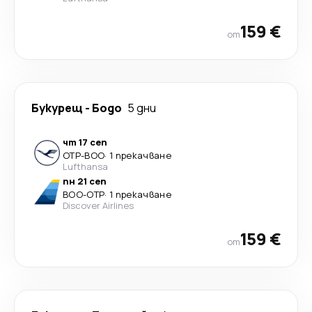
159 €
от
Букурещ
-
Бодо
5 дни
чт 17 сеп
OTP
-
BOO
·
1 прекачване
Lufthansa
пн 21 сеп
BOO
-
OTP
·
1 прекачване
Discover Airlines
159 €
от