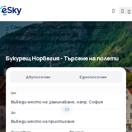
Самолетни билети
Самолетни билети от
Букурещ
Самолетни билети до
Норвегия
Самолетни билети от Букурещ до
Норвегия
Букурещ Норвегия
- Търсене на полети
Двупосочен
Еднопосочен
От
До
Заминаване
Връщане