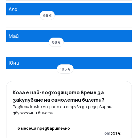
Апр
68 €
Май
88 €
Юни
105 €
Кога е най-подходящото време за
закупуване на самолетни билети?
Разбери колко по-рано си струва да резервираш
двупосочни билети.
6 месеца предварително
от
391 €