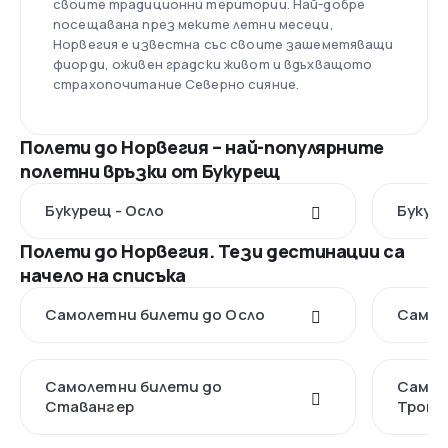
своите традиционни територии. Най-добре
посещавана през меките летни месеци,
Норвегия е известна със своите зашеметяващи
фиорди, оживен градски живот и вдъхващото
страхопочитание Северно сияние.
Полети до Норвегия – най-популярните
полетни връзки от Букурещ
Букурещ - Осло
Букуре
Полети до Норвегия. Тези дестинации са
начело на списъка
Самолетни билети до Осло
Самол
Самолетни билети до
Самол
Ставангер
Тронд