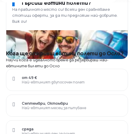
Търсиш евтини полети?
На правилното място си! Всеки ден сравняваме
стотици оферти, за да ти предложим най-добрите.
Виж ги!
Кога ще откриеш евтини полети до Осло?
Научи кога е идеалното време да резервираш най-
евтините билети до Осло
от 49 €
Най-евтиният двупосочен полет
Септември, Октомври
Най-евтиният месец за пътуване
сряда
Най-евтиният ден за полет