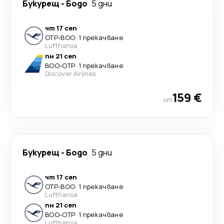
Букурещ
-
Бодо
5 дни
чт 17 сеп
OTP
-
BOO
·
1 прекачване
Lufthansa
пн 21 сеп
BOO
-
OTP
·
1 прекачване
Discover Airlines
159 €
от
Букурещ
-
Бодо
5 дни
чт 17 сеп
OTP
-
BOO
·
1 прекачване
Lufthansa
пн 21 сеп
BOO
-
OTP
·
1 прекачване
Lufthansa