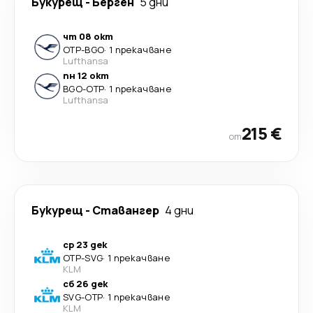
Букурещ
-
Берген
5 дни
чт 08 окт
OTP
-
BGO
·
1 прекачване
Lufthansa
пн 12 окт
BGO
-
OTP
·
1 прекачване
Lufthansa
215 €
от
Букурещ
-
Ставангер
4 дни
ср 23 дек
OTP
-
SVG
·
1 прекачване
KLM
сб 26 дек
SVG
-
OTP
·
1 прекачване
KLM