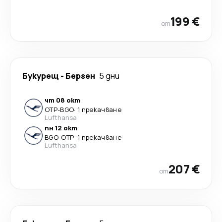
199 €
от
Букурещ
-
Берген
5 дни
чт 08 окт
OTP
-
BGO
·
1 прекачване
Lufthansa
пн 12 окт
BGO
-
OTP
·
1 прекачване
Lufthansa
207 €
от