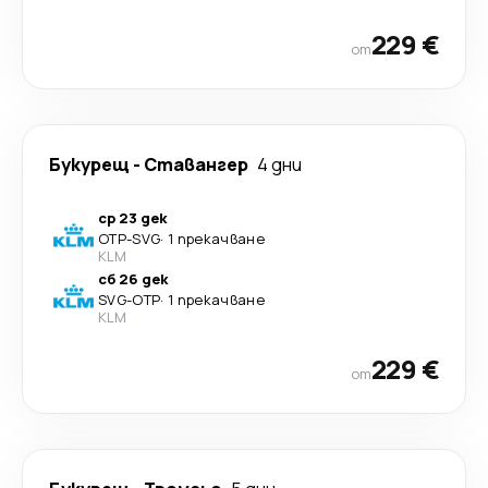
229 €
от
Букурещ
-
Ставангер
4 дни
ср 23 дек
OTP
-
SVG
·
1 прекачване
KLM
сб 26 дек
SVG
-
OTP
·
1 прекачване
KLM
229 €
от