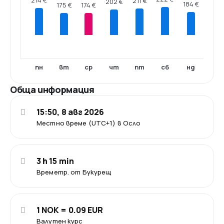
214 €
211 €
202 €
184 €
175 €
174 €
пн
вт
ср
чт
пт
сб
нд
Обща информация
15:50, 8 авг 2026
Местно време (UTC+1) в Осло
3 h 15 min
Времетр. от Букурещ
1 NOK = 0.09 EUR
Валутен курс