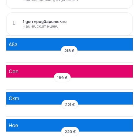
1 ден предварително
Най-ниските цени
Авг
218 €
Сеп
189 €
Окт
221 €
Ное
220 €