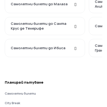
Самол
Самолетни билети до Малага
Алика
Самолетни билети до Санта
Самол
Крус де Тенерифе
Самол
Самолетни билети до Ибиса
Грана
Планирай пътуване
Самолетни билети
City Break