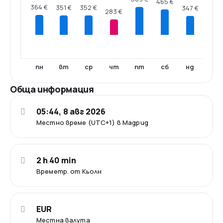
465 €
364 €
352 €
351 €
347 €
283 €
пн
вт
ср
чт
пт
сб
нд
Обща информация
05:44, 8 авг 2026
Местно време (UTC+1) в Мадрид
2 h 40 min
Времетр. от Кьолн
EUR
Местна валута