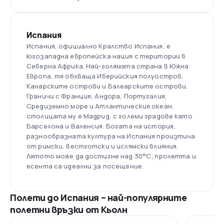
Испания
Испания, официално Кралство Испания, е
югозападна европейска нация с територии в
Северна Африка. Най-голямата страна в Южна
Европа, тя обхваща Иберийския полуостров,
Канарските острови и Балеарските острови.
Граничи с Франция, Андора, Португалия,
Средиземно море и Атлантическия океан,
столицата му е Мадрид, с големи градове като
Барселона и Валенсия. Богата на история,
разнообразната култура на Испания произтича
от римски, вестготски и ислямски влияния.
Лятото може да достигне над 30°C; пролетта и
есента са идеални за посещение.
Полети до Испания – най-популярните
полетни връзки от Кьолн