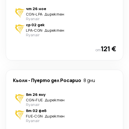
чт 26 ное
CGN
-
LPA
·
Директен
Ryanair
ср 02 дек
LPA
-
CGN
·
Директен
Ryanair
121 €
от
Кьолн
-
Пуерто дел Росарио
8 дни
вт 26 яну
CGN
-
FUE
·
Директен
Ryanair
вт 02 фев
FUE
-
CGN
·
Директен
Ryanair