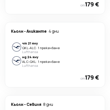
179 €
от
Кьолн
-
Аликанте
4 дни
чт 21 яну
QKL
-
ALC
·
1 прекачване
Lufthansa
нд 24 яну
ALC
-
QKL
·
1 прекачване
Lufthansa
179 €
от
Кьолн
-
Севиля
8 дни