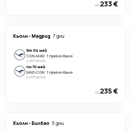
233 €
от
Кьолн
-
Мадрид
7 дни
вт 04 май
CGN
-
MAD
·
1 прекачване
Lufthansa
пн 10 май
MAD
-
CGN
·
1 прекачване
Lufthansa
235 €
от
Кьолн
-
Билбао
5 дни