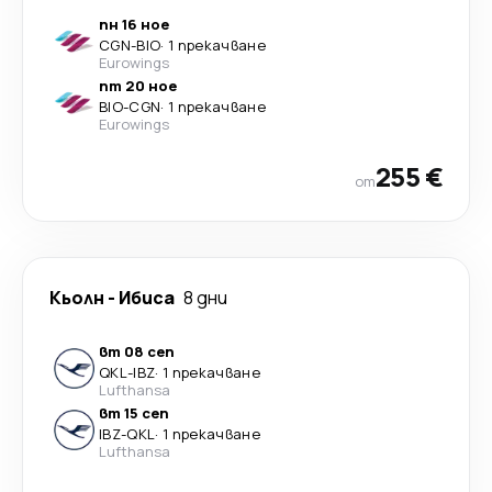
пн 16 ное
CGN
-
BIO
·
1 прекачване
Eurowings
пт 20 ное
BIO
-
CGN
·
1 прекачване
Eurowings
255 €
от
Кьолн
-
Ибиса
8 дни
вт 08 сеп
QKL
-
IBZ
·
1 прекачване
Lufthansa
вт 15 сеп
IBZ
-
QKL
·
1 прекачване
Lufthansa