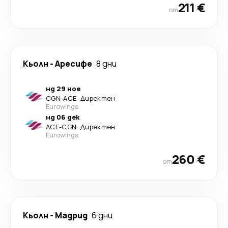
211 €
от
Кьолн
-
Аресифе
8 дни
нд 29 ное
CGN
-
ACE
·
Директен
Eurowings
нд 06 дек
ACE
-
CGN
·
Директен
Eurowings
260 €
от
Кьолн
-
Мадрид
6 дни