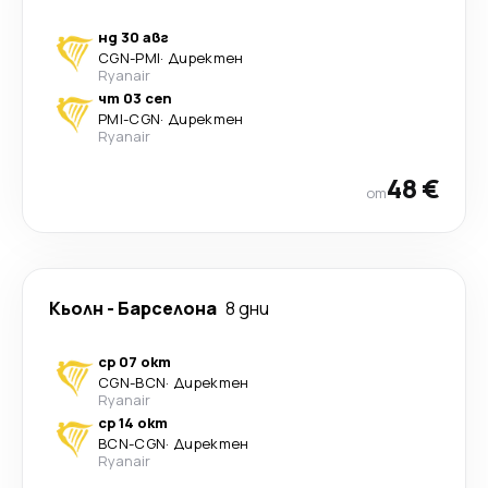
нд 30 авг
CGN
-
PMI
·
Директен
Ryanair
чт 03 сеп
PMI
-
CGN
·
Директен
Ryanair
48 €
от
Кьолн
-
Барселона
8 дни
ср 07 окт
CGN
-
BCN
·
Директен
Ryanair
ср 14 окт
BCN
-
CGN
·
Директен
Ryanair