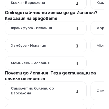
Кьолн - Барселона
Кьолн 
Откъде най-често летим до до Испания?
Класация на градовете
Франкфурт - Испания
Дортм
Хамбург - Испания
Мюнхе
Меминген - Испания
Полети до Испания. Тези дестинации са
начело на списъка
Самолетни билети до
Самол
Барселона