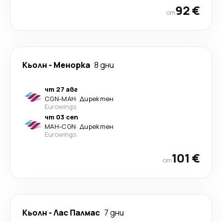
92 €
от
Кьолн
-
Менорка
8 дни
чт 27 авг
CGN
-
MAH
·
Директен
Eurowings
чт 03 сеп
MAH
-
CGN
·
Директен
Eurowings
101 €
от
Кьолн
-
Лас Палмас
7 дни