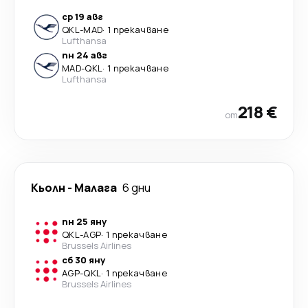
ср 19 авг
QKL
-
MAD
·
1 прекачване
Lufthansa
пн 24 авг
MAD
-
QKL
·
1 прекачване
Lufthansa
218 €
от
Кьолн
-
Малага
6 дни
пн 25 яну
QKL
-
AGP
·
1 прекачване
Brussels Airlines
сб 30 яну
AGP
-
QKL
·
1 прекачване
Brussels Airlines