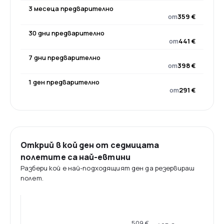
3 месеца предварително
от
359 €
30 дни предварително
от
441 €
7 дни предварително
от
398 €
1 ден предварително
от
291 €
Открий в кой ден от седмицата
полетите са най-евтини
Разбери кой е най-подходящият ден да резервираш
полет.
509 €