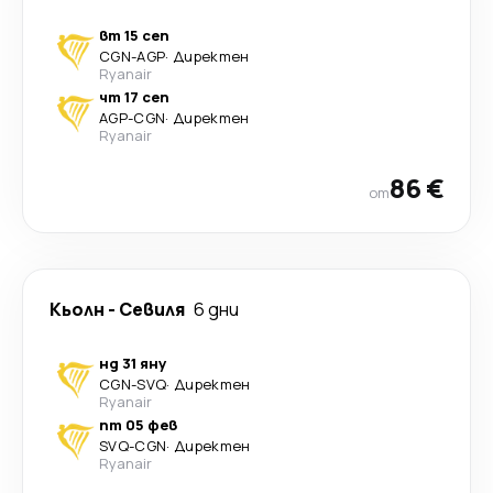
вт 15 сеп
CGN
-
AGP
·
Директен
Ryanair
чт 17 сеп
AGP
-
CGN
·
Директен
Ryanair
86 €
от
Кьолн
-
Севиля
6 дни
нд 31 яну
CGN
-
SVQ
·
Директен
Ryanair
пт 05 фев
SVQ
-
CGN
·
Директен
Ryanair