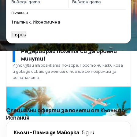
Пътници
Търси
Резервирай полета си за броени
минути!
Използвай търсачката по-горе. Просто ни кажи кога
и докъде искаш да летиш и ние ще се погрижим за
останалото.
Специални оферти за полети от Кьолн до
Испания
Кьолн
-
Палма де Майорка
5 дни