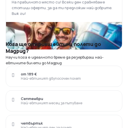
На правилното място си! Всеки ден сравняваме
стотици оферти, за да ти предложим най-добрите.
Виж ги!
Кога ще откриеш евтини полети до
Мадрид?
Научи кога е идеалното време да резервираш най-
евтините билети до Мадрид
от 189 €
Най-евтиният двупосочен полет
Септември
Най-евтиният месец за пътуване
четвъртък
Най-евтиният ден за полет