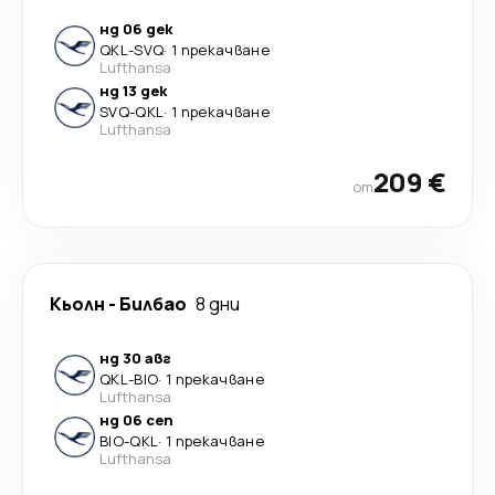
нд 06 дек
QKL
-
SVQ
·
1 прекачване
Lufthansa
нд 13 дек
SVQ
-
QKL
·
1 прекачване
Lufthansa
209 €
от
Кьолн
-
Билбао
8 дни
нд 30 авг
QKL
-
BIO
·
1 прекачване
Lufthansa
нд 06 сеп
BIO
-
QKL
·
1 прекачване
Lufthansa