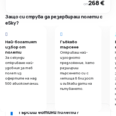
268 €
от
Защо си струва да резервираш полети с
eSky?
Най-богатият
Гъвкаво
избор от
търсене
полети
Откриваш най-
За секунди
изгодното
откриваме най-
предложение, като
удобния за теб
разшириш
полет из
търсенето си с
офертите на над
летища в близост
500 авиокомпании.
и гъвкави дати на
пътуването.
Търсиш евтини полети?