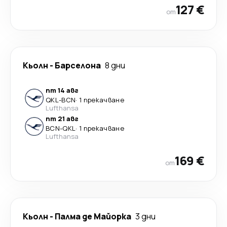
127 €
от
Кьолн
-
Барселона
8 дни
пт 14 авг
QKL
-
BCN
·
1 прекачване
Lufthansa
пт 21 авг
BCN
-
QKL
·
1 прекачване
Lufthansa
169 €
от
Кьолн
-
Палма де Майорка
3 дни