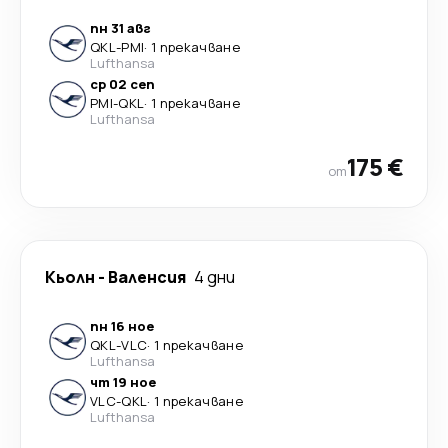
пн 31 авг
QKL
-
PMI
·
1 прекачване
Lufthansa
ср 02 сеп
PMI
-
QKL
·
1 прекачване
Lufthansa
175 €
от
Кьолн
-
Валенсия
4 дни
пн 16 ное
QKL
-
VLC
·
1 прекачване
Lufthansa
чт 19 ное
VLC
-
QKL
·
1 прекачване
Lufthansa