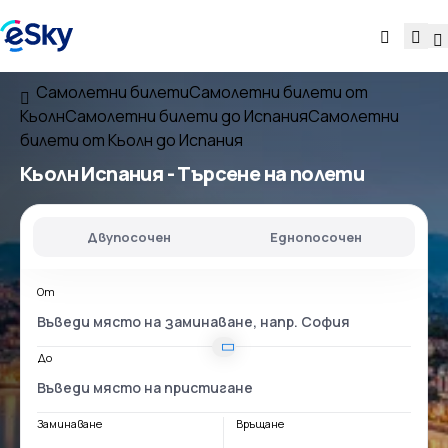
Самолетни билети
Самолетни билети от
Кьолн
Самолетни билети до Испания
Самолетни
билети от Кьолн до Испания
Кьолн Испания
- Търсене на полети
Двупосочен
Еднопосочен
От
До
Заминаване
Връщане