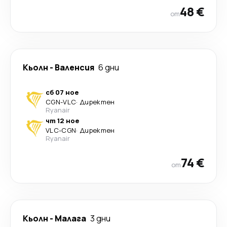
48 €
от
Кьолн
-
Валенсия
6 дни
сб 07 ное
CGN
-
VLC
·
Директен
Ryanair
чт 12 ное
VLC
-
CGN
·
Директен
Ryanair
74 €
от
Кьолн
-
Малага
3 дни