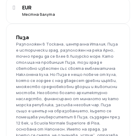
EUR
Местна валута
Пиза
Разположен в Тоскана, централна Италия, Пиза
е исторически град, разположен на река Арно,
точно преди да се влее в Лигурско море. Като
столица на провинция Пиза, този град е
световно известен със своята емблематична
Наклонена кула. Но Пиза е нещо повече от кула,
която се гордее с над двадесет древни църкви,
множество средновековни дворци и живописни
мостове. Неговото богато архитектурно
наследство, финансирано от миналото му като
морска република, засилва неговия чар. Пиза
също е център на образованието, където се
помещава университетът в Пиза, създаден през
12 век, и Scuola Normale Superiore di Pisa,
основана от Наполеон. Името на града, за
което се смята, че означава „устие“, отразява