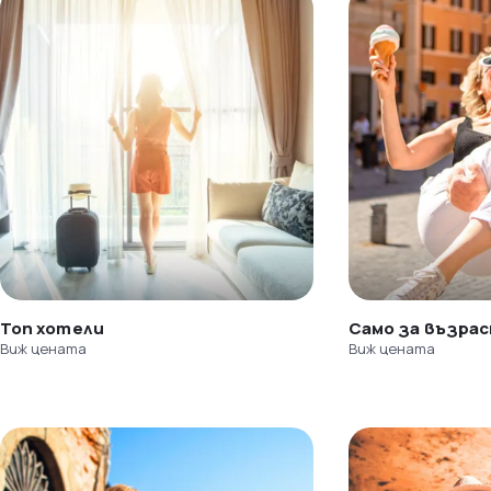
Топ хотели
Само за възра
Виж цената
Виж цената