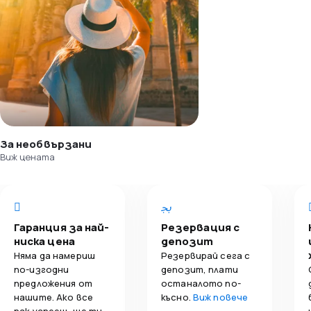
За необвързани
Виж цената
Гаранция за най-
Резервация с
ниска цена
депозит
Няма да намериш
Резервирай сега с
по-изгодни
депозит, плати
предложения от
останалото по-
нашите. Ако все
късно.
Виж повече
пак успееш, ще ти