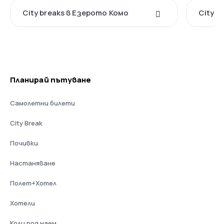
City breaks в Езерото Комо
City b
Планирай пътуване
Самолетни билети
City Break
Почивки
Настаняване
Полет+Хотел
Хотели
Коли под наем