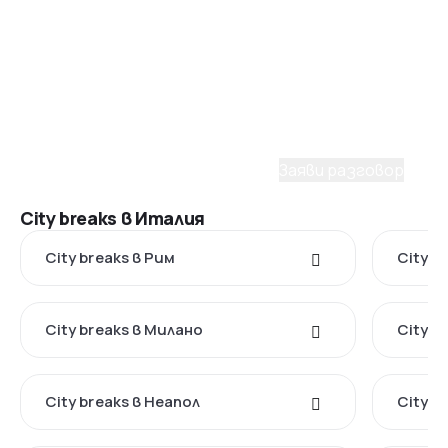
Имаш нужда от съдействие
при избора на пакет?
С удоволствие ще ти помогнем да планираш
мечтаното пътуване. Заяви разговор с наш
консултант.
Заяви разговор
City breaks в Италия
City breaks в Рим
City b
City breaks в Милано
City b
City breaks в Неапол
City b