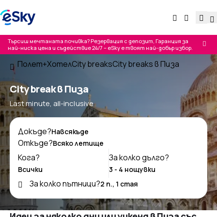
Търсиш мечтаната почивка? Резервация с депозит, Гаранция за
най-ниска цена и съдействие 24/7 – eSky е твоят най-добър избор.
Полет+Хотел
City breaks
City breaks в Пиза
City break в Пиза
Last minute, all-inclusive
Докъде?
Откъде?
Кога?
За колко дълго?
За колко пътници?
Идеи за няколко дни или уикенд в Пиза със