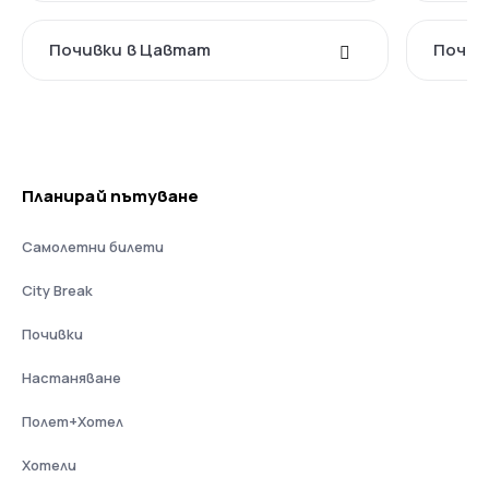
Почивки в Цавтат
Почив
Планирай пътуване
Самолетни билети
City Break
Почивки
Настаняване
Полет+Хотел
Хотели