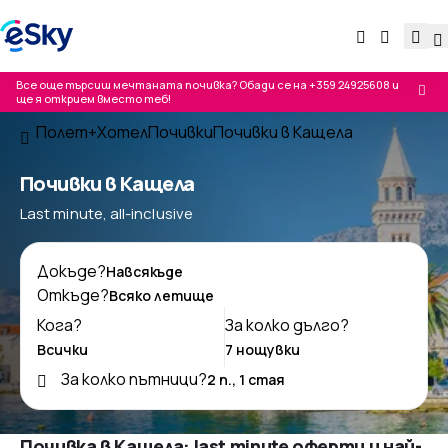
Все още търсиш мечтаната почивка? Обади се на
+359 24925608
и
ще я открием вместо теб!
Полет+Хотел
Почивки
Почивки в Кащела
Почивки в Кащела
Last minute, all-inclusive
Докъде?
Откъде?
Кога?
За колко дълго?
За колко пътници?
Почивка в Кащела: last minute оферти и най-