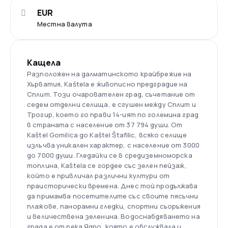
EUR
Местна валута
Кащела
Разположен на далматинското крайбрежие на
Хърватия, Kaštela е живописно предградие на
Сплит. Този очарователен град, съчетание от
седем отделни селища, е сгушен между Сплит и
Трогир, което го прави 14-ият по големина град
в страната с население от 37 794 души. От
Kaštel Gomilica до Kaštel Štafilic, всяко селище
излъчва уникален характер, с население от 3000
до 7000 души. Гледайки се в средиземноморска
топлина, Kaštela се гордее със зелен пейзаж,
който е привличал различни култури от
праисторически времена. Днес той продължава
да примамва посетителите със своите пясъчни
плажове, панорамни гледки, спортни съоръжения
и величествена зеленина. Водоснабдяването на
града е от река Ядро, която е обслужвала и