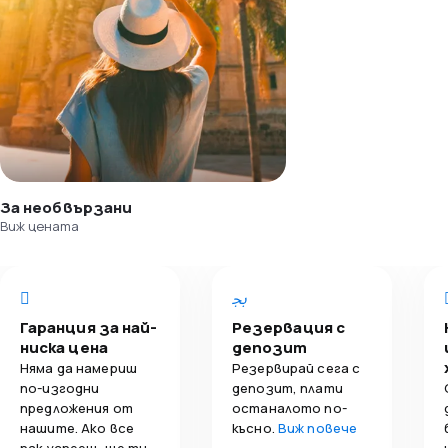
За необвързани
Виж цената
Гаранция за най-
Резервация с
ниска цена
депозит
Няма да намериш
Резервирай сега с
по-изгодни
депозит, плати
предложения от
останалото по-
нашите. Ако все
късно.
Виж повече
пак успееш, ще ти