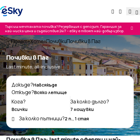
Търсиш мечтаната почивка? Резервация с депозит, Гаранция за
най-ниска цена и съдействие 24/7 – eSky е твоят най-добър избор.
Полет+Хотел
Почивки
Почивки в Паг
Почивки в Паг
Last minute, all-inclusive
Докъде?
Откъде?
Кога?
За колко дълго?
За колко пътници?
Почивка в Паг: last minute оферти и най-