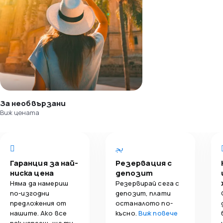
За необвързани
Виж цената
Гаранция за най-
Резервация с
ниска цена
депозит
Няма да намериш
Резервирай сега с
по-изгодни
депозит, плати
предложения от
останалото по-
нашите. Ако все
късно.
Виж повече
пак успееш, ще ти