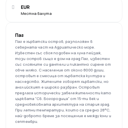
EUR
Местна валута
Паг
Паг е хърватски остров, разположен в
северната част на Адриатическо море.
Известен със своя подобен на луна пейзаж,
този остров също е дом на град Паг, известен
със сложните си дантели и пикантно сирене от
овче мляко. С население от около 8000 души,
островът е смесица от хърватска култура и
наследство. Жителите говорят хърватски, но
английският е широко разбран. Островът
предлага исторически забележителности като
църквата "Св. Богородица" от 15-ти век и
средновековната архитектура на стария град.
При летни температури, които са средно 28°C,
най-доброто време за посещение е между юни и
септември.