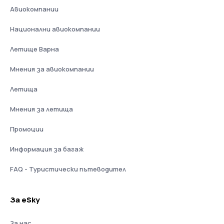
Авиокомпании
Национални авиокомпании
Летище Варна
Мнения за авиокомпании
Летища
Мнения за летища
Промоции
Информация за багаж
FAQ - Туристически пътеводител
За eSky
За нас