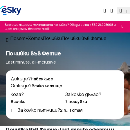
Все още търсиш мечтаната почивка? Обади се на
+359 24925608
и
ще я открием вместо теб!
Полет+Хотел
Почивки
Почивки във Фетие
Почивки във Фетие
Last minute, all-inclusive
Докъде?
Откъде?
Кога?
За колко дълго?
За колко пътници?
Почивка във Фетие: last minute оферти и