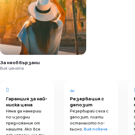
За необвързани
Виж цената
Гаранция за най-
Резервация с
ниска цена
депозит
Няма да намериш
Резервирай сега с
по-изгодни
депозит, плати
предложения от
останалото по-
нашите. Ако все
късно.
Виж повече
пак успееш, ще ти