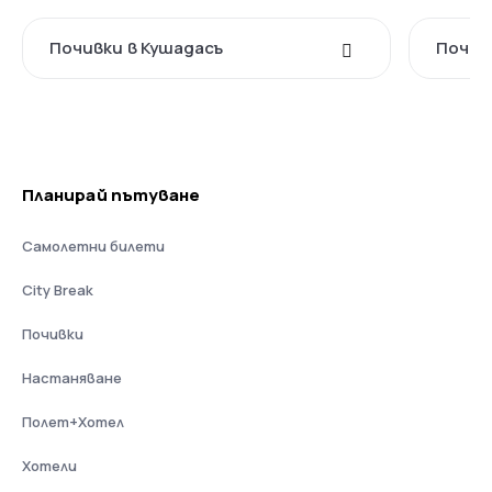
Почивки в Кушадасъ
Почив
Планирай пътуване
Самолетни билети
City Break
Почивки
Настаняване
Полет+Хотел
Хотели