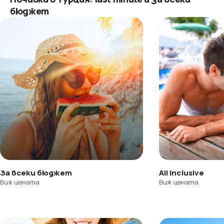
бюджет
За всеки бюджет
All inclusive
Виж цената
Виж цената