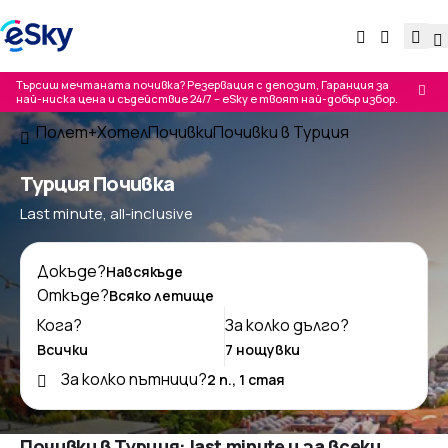
Търсиш мечтаната почивка? Резервация с депозит, Гаранция за
най-ниска цена и съдействие 24/7 – eSky е твоят най-добър избор.
Полет+Хотел
Почивки
Почивки в Турция
Турция Почивка
Last minute, all-inclusive
Докъде?
Откъде?
Кога?
За колко дълго?
За колко пътници?
Почивки в Турция: last minute и за всеки