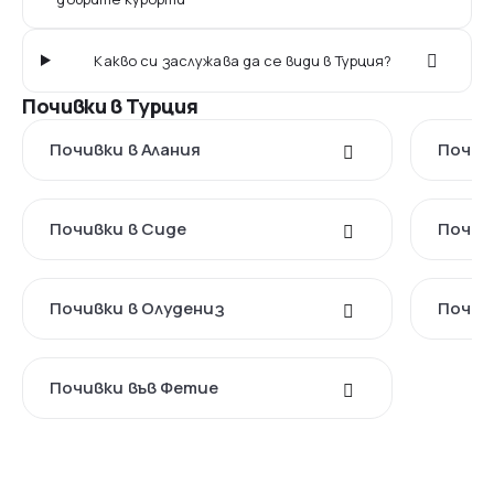
Какво си заслужава да се види в Турция?
Почивки в Турция
Почивки в Алания
Почив
Почивки в Сиде
Почив
Почивки в Oлудениз
Почив
Почивки във Фетие