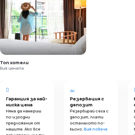
Топ хотели
Виж цената
Гаранция за най-
Резервация с
ниска цена
депозит
Няма да намериш
Резервирай сега с
по-изгодни
депозит, плати
предложения от
останалото по-
нашите. Ако все
късно.
Виж повече
пак успееш, ще ти