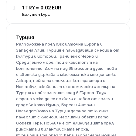
1 TRY = 0.02 EUR
Валутен курс
Турция
Разположена през Югоизточна Европа и
Западна Азия, Турция е завладяваща смесица от
култури и истории. Граничен с Черно и
Средиземно море, той е кръстопът на
континенти. Дом на над 85 милиона души, това
е светска държава с мюсюлманско мнозинство.
Анкара, нейната столица, контрастира с
Истанбул, оживеният икономически център на
Турция и най-големият град в Европа. Тази
страна може да се похвали с набор от големи
градове като Измир, Бурса и Анталия.
Наследството на Турция датира от късния
палеолит с ключови неолитни обекти като
Göbekli Tepe. Повлиян е от елинизацията през
римската и византийската епоха,
турцизацията през 11 век и глобалната мощ на