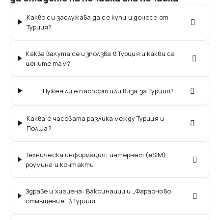
Какво си заслужава да се купи и донесе от
Турция?
Каква валута се използва в Турция и какви са
цените там?
Нужен ли е паспорт или виза за Турция?
Каква е часовата разлика между Турция и
Полша?
Техническа информация: интернет (eSIM),
роуминг и контакти
Здраве и хигиена: Ваксинации и „Фараоново
отмъщение“ в Турция