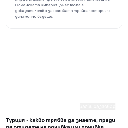
Османската империя. Днес това е
доказателство за неговата трайна история и
динамично бъдеще.
Помощ от консултант
Имаш нужда от съдействие
при избора на пакет?
С удоволствие ще ти помогнем да планираш
мечтаното пътуване. Заяви разговор с наш
консултант.
Заяви разговор
Турция - какво трябва да знаете, преди
да отидете на почивка или почивка