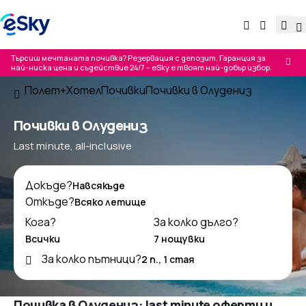
Търсиш мечтаната почивка? Резервация с депозит, Гаранция за
най-ниска цена и съдействие 24/7 – eSky е твоят най-добър избор.
Полет+Хотел
Почивки
Почивки в Oлудениз
Почивки в Oлудениз
Last minute, all-inclusive
Докъде?
Откъде?
Кога?
За колко дълго?
За колко пътници?
Почивка в Oлудениз: last minute оферти и