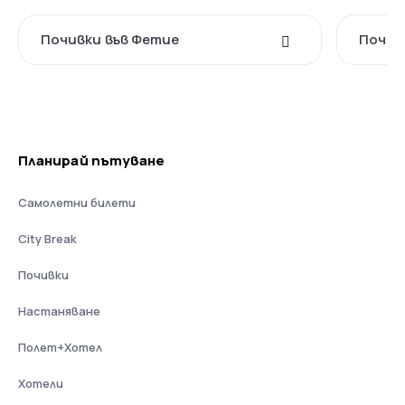
Почивки във Фетие
Почив
Планирай пътуване
Самолетни билети
City Break
Почивки
Настаняване
Полет+Хотел
Хотели