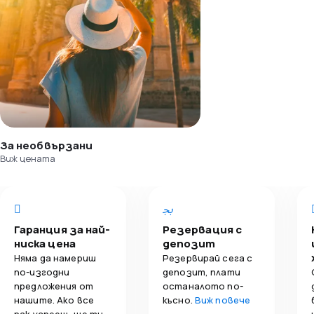
За необвързани
Виж цената
Гаранция за най-
Резервация с
ниска цена
депозит
Няма да намериш
Резервирай сега с
по-изгодни
депозит, плати
предложения от
останалото по-
нашите. Ако все
късно.
Виж повече
пак успееш, ще ти