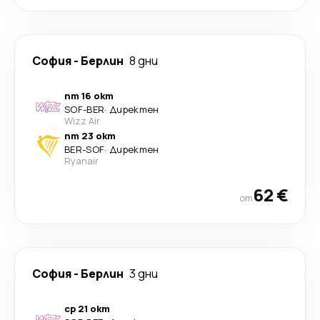
София
-
Берлин
8 дни
пт 16 окт
SOF
-
BER
·
Директен
Wizz Air
пт 23 окт
BER
-
SOF
·
Директен
Ryanair
62 €
от
София
-
Берлин
3 дни
ср 21 окт