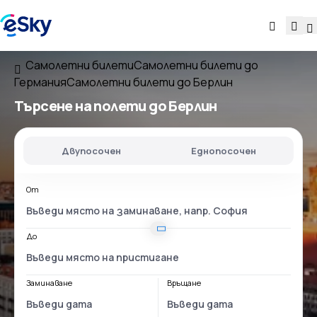
Самолетни билети
Самолетни билети до
Германия
Самолетни билети до Берлин
Търсене на полети до Берлин
Двупосочен
Еднопосочен
От
До
Заминаване
Връщане