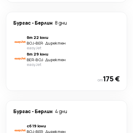
Бургас
-
Берлин
8 дни
вт 22 юни
BOJ
-
BER
·
Директен
easyJet
вт 29 юни
BER
-
BOJ
·
Директен
easyJet
175 €
от
Бургас
-
Берлин
4 дни
сб 19 юни
BOJ
-
BER
·
Директен