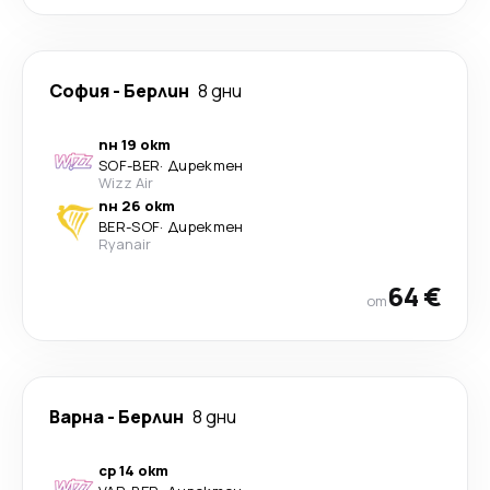
София
-
Берлин
8 дни
пн 19 окт
SOF
-
BER
·
Директен
Wizz Air
пн 26 окт
BER
-
SOF
·
Директен
Ryanair
64 €
от
Варна
-
Берлин
8 дни
ср 14 окт