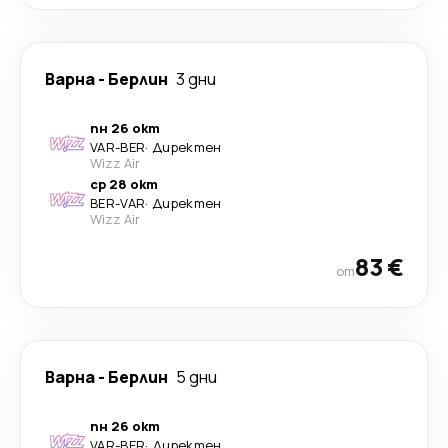
Варна
-
Берлин
3 дни
пн 26 окт
VAR
-
BER
·
Директен
Wizz Air
ср 28 окт
BER
-
VAR
·
Директен
Wizz Air
83 €
от
Варна
-
Берлин
5 дни
пн 26 окт
VAR
-
BER
·
Директен