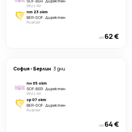
SOF
-
BER
·
Директен
Wizz Air
пт 23 окт
BER
-
SOF
·
Директен
Ryanair
62 €
от
София
-
Берлин
3 дни
пн 05 окт
SOF
-
BER
·
Директен
Wizz Air
ср 07 окт
BER
-
SOF
·
Директен
Ryanair
64 €
от