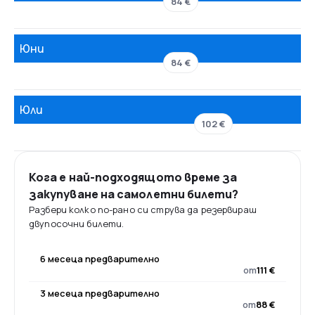
84 €
Юни
84 €
Юли
102 €
Кога е най-подходящото време за
закупуване на самолетни билети?
Разбери колко по-рано си струва да резервираш
двупосочни билети.
6 месеца предварително
от
111 €
3 месеца предварително
от
88 €