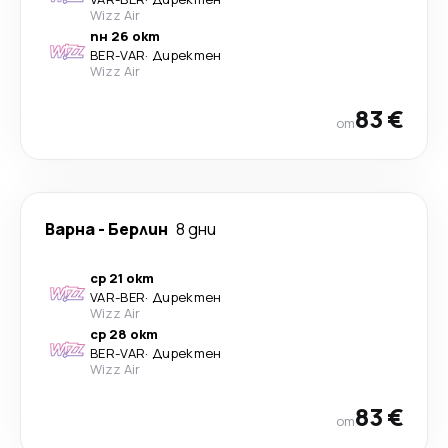
Wizz Air
пн 26 окт
BER
-
VAR
·
Директен
Wizz Air
83 €
от
Варна
-
Берлин
8 дни
ср 21 окт
VAR
-
BER
·
Директен
Wizz Air
ср 28 окт
BER
-
VAR
·
Директен
Wizz Air
83 €
от