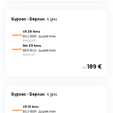
Бургас
-
Берлин
4 дни
сб 26 юни
BOJ
-
BER
·
Директен
easyJet
вт 29 юни
BER
-
BOJ
·
Директен
easyJet
189 €
от
Бургас
-
Берлин
4 дни
сб 10 юли
BOJ
-
BER
·
Директен