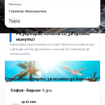
Пътници
Търси
Резервирай полета си за броени
минути!
Използвай търсачката по-горе. Просто ни кажи кога
и докъде искаш да летиш и ние ще се погрижим за
останалото.
Специални оферти за полети до Берлин
София
-
Берлин
6 дни
ср 21 окт