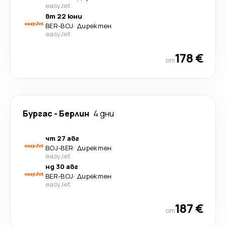
easyJet
вт 22 юни
BER
-
BOJ
·
Директен
easyJet
178 €
от
Бургас
-
Берлин
4 дни
чт 27 авг
BOJ
-
BER
·
Директен
easyJet
нд 30 авг
BER
-
BOJ
·
Директен
easyJet
187 €
от