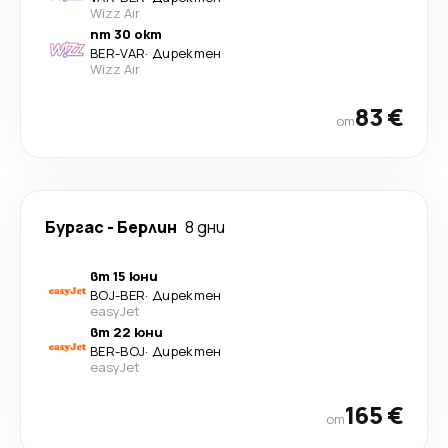
Wizz Air
пт 30 окт
BER
-
VAR
·
Директен
Wizz Air
83 €
от
Бургас
-
Берлин
8 дни
вт 15 юни
BOJ
-
BER
·
Директен
easyJet
вт 22 юни
BER
-
BOJ
·
Директен
easyJet
165 €
от