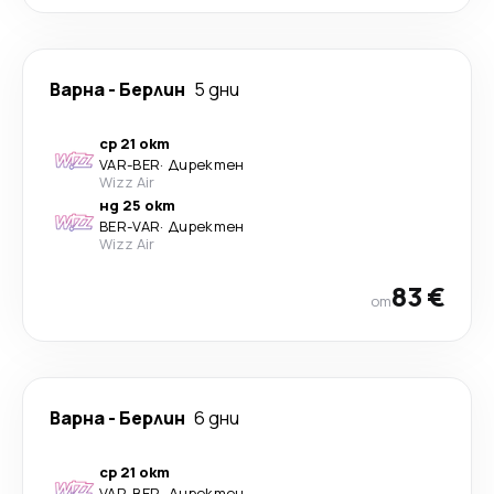
Варна
-
Берлин
5 дни
ср 21 окт
VAR
-
BER
·
Директен
Wizz Air
нд 25 окт
BER
-
VAR
·
Директен
Wizz Air
83 €
от
Варна
-
Берлин
6 дни
ср 21 окт
VAR
-
BER
·
Директен