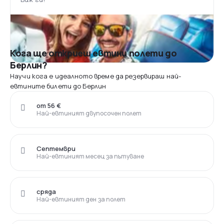
Кога ще откриеш евтини полети до
Берлин?
Научи кога е идеалното време да резервираш най-
евтините билети до Берлин
от 56 €
Най-евтиният двупосочен полет
Септември
Най-евтиният месец за пътуване
сряда
Най-евтиният ден за полет