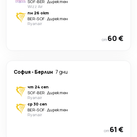
SOF
-
BER
·
Директен
Wizz Air
пн 26 окт
BER
-
SOF
·
Директен
Ryanair
60 €
от
София
-
Берлин
7 дни
чт 24 сеп
SOF
-
BER
·
Директен
Ryanair
ср 30 сеп
BER
-
SOF
·
Директен
Ryanair
61 €
от