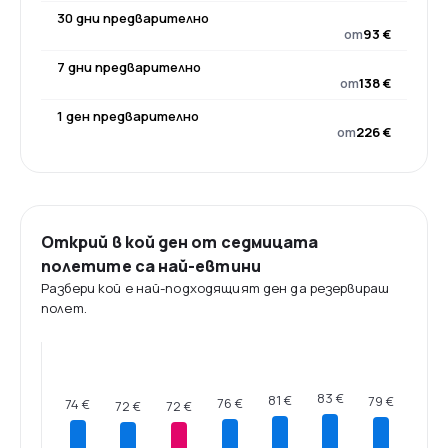
30 дни предварително
от
93 €
7 дни предварително
от
138 €
1 ден предварително
от
226 €
Открий в кой ден от седмицата
полетите са най-евтини
Разбери кой е най-подходящият ден да резервираш
полет.
83 €
81 €
79 €
76 €
74 €
72 €
72 €