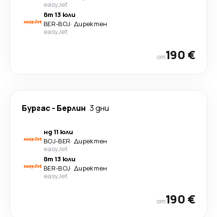
easyJet
вт 13 юли
BER
-
BOJ
·
Директен
easyJet
190 €
от
Бургас
-
Берлин
3 дни
нд 11 юли
BOJ
-
BER
·
Директен
easyJet
вт 13 юли
BER
-
BOJ
·
Директен
easyJet
190 €
от