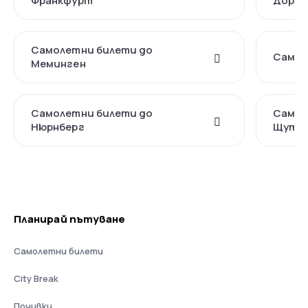
Франкфурт
Дорт
Самолетни билети до
Самол
Меминген
Самолетни билети до
Самол
Нюрнберг
Щутг
Планирай пътуване
Самолетни билети
City Break
Почивки