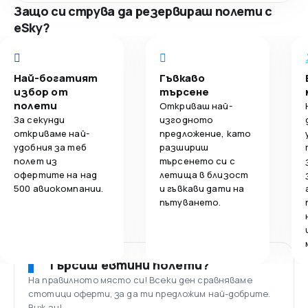
Защо си струва да резервираш полети с
eSky?
Най-богатият
Гъвкаво
избор от
търсене
полети
Откриваш най-
За секунди
изгодното
откриваме най-
предложение, като
удобния за теб
разшириш
полет из
търсенето си с
офертите на над
летища в близост
500 авиокомпании.
и гъвкави дати на
пътуването.
Търсиш евтини полети?
На правилното място си! Всеки ден сравняваме
стотици оферти, за да ти предложим най-добрите.
Виж ги!