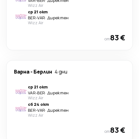
VAR
-
BER
·
Директен
Wizz Air
ср 21 окт
BER
-
VAR
·
Директен
Wizz Air
83 €
от
Варна
-
Берлин
4 дни
ср 21 окт
VAR
-
BER
·
Директен
Wizz Air
сб 24 окт
BER
-
VAR
·
Директен
Wizz Air
83 €
от