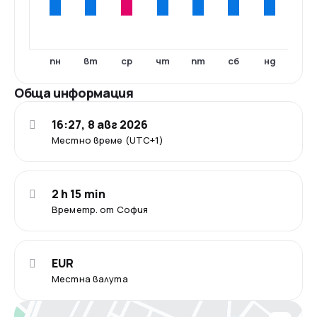
пн
вт
ср
чт
пт
сб
нд
Обща информация
16:27, 8 авг 2026
Местно време (UTC+1)
2 h 15 min
Времетр. от София
EUR
Местна валута