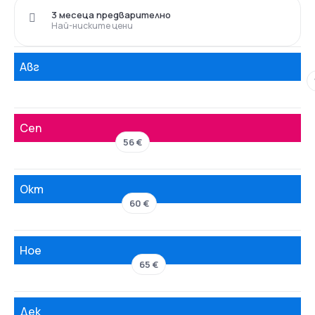
3 месеца предварително
Най-ниските цени
Авг
Сеп
56 €
Окт
60 €
Ное
65 €
Дек