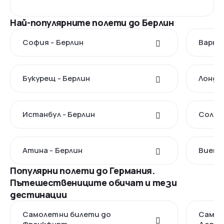
Най-популярните полети до Берлин
София - Берлин
Варна 
Букурещ - Берлин
Лондон
Истанбул - Берлин
Солун 
Атина - Берлин
Виена 
Популярни полети до Германия.
Пътешествениците обичат и тези
дестинации
Самолетни билети до
Самол