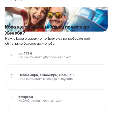
Кога ще откриеш евтини полети до
Женева?
Научи кога е идеалното време да резервираш най-
евтините билети до Женева
от 159 €
Най-евтиният двупосочен полет
Септември, Октомври, Ноември
Най-евтиният месец за пътуване
вторник
Най-евтиният ден за полет