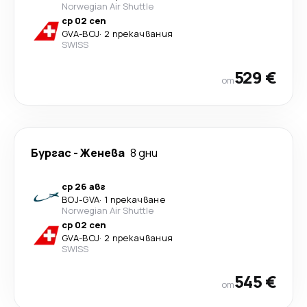
Norwegian Air Shuttle
ср 02 сеп
GVA
-
BOJ
·
2 прекачвания
SWISS
529 €
от
Бургас
-
Женева
8 дни
ср 26 авг
BOJ
-
GVA
·
1 прекачване
Norwegian Air Shuttle
ср 02 сеп
GVA
-
BOJ
·
2 прекачвания
SWISS
545 €
от