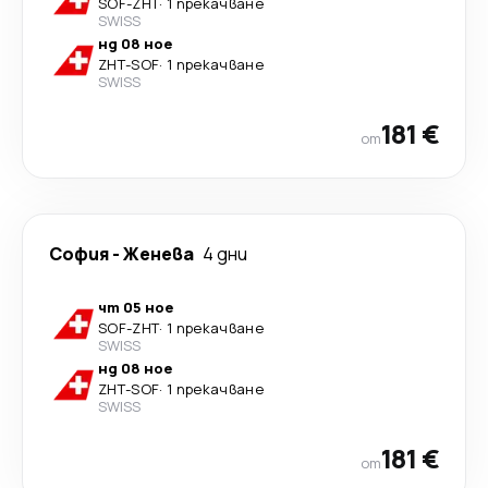
SOF
-
ZHT
·
1 прекачване
SWISS
нд 08 ное
ZHT
-
SOF
·
1 прекачване
SWISS
181 €
от
София
-
Женева
4 дни
чт 05 ное
SOF
-
ZHT
·
1 прекачване
SWISS
нд 08 ное
ZHT
-
SOF
·
1 прекачване
SWISS
181 €
от