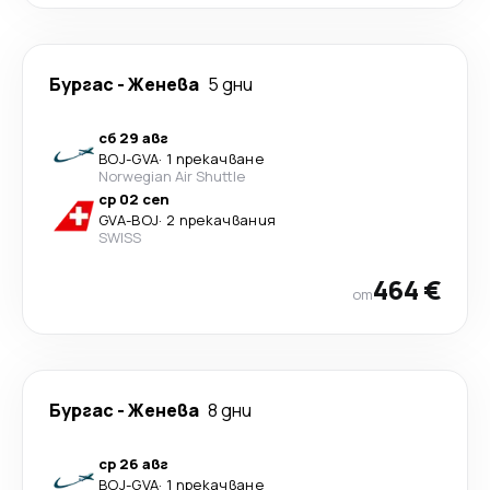
Бургас
-
Женева
5 дни
сб 29 авг
BOJ
-
GVA
·
1 прекачване
Norwegian Air Shuttle
ср 02 сеп
GVA
-
BOJ
·
2 прекачвания
SWISS
464 €
от
Бургас
-
Женева
8 дни
ср 26 авг
BOJ
-
GVA
·
1 прекачване