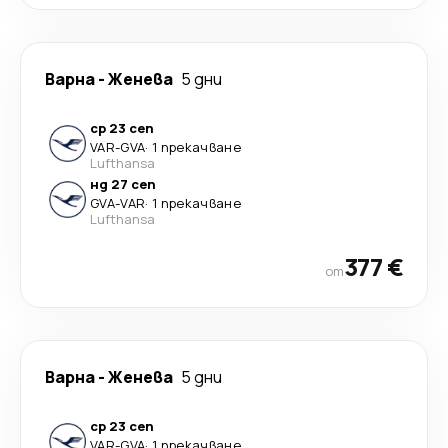
Варна
-
Женева
5 дни
ср 23 сеп
VAR
-
GVA
·
1 прекачване
Lufthansa
нд 27 сеп
GVA
-
VAR
·
1 прекачване
Lufthansa
377 €
от
Варна
-
Женева
5 дни
ср 23 сеп
VAR
-
GVA
·
1 прекачване