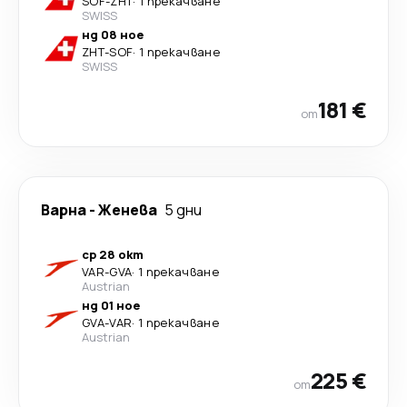
SOF
-
ZHT
·
1 прекачване
SWISS
нд 08 ное
ZHT
-
SOF
·
1 прекачване
SWISS
181 €
от
Варна
-
Женева
5 дни
ср 28 окт
VAR
-
GVA
·
1 прекачване
Austrian
нд 01 ное
GVA
-
VAR
·
1 прекачване
Austrian
225 €
от