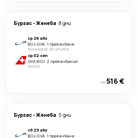
Бургас
-
Женева
8 дни
ср 26 авг
BOJ
-
GVA
·
1 прекачване
Norwegian Air Shuttle
ср 02 сеп
GVA
-
BOJ
·
2 прекачвания
SWISS
516 €
от
Бургас
-
Женева
5 дни
сб 29 авг
BOJ
-
GVA
·
1 прекачване