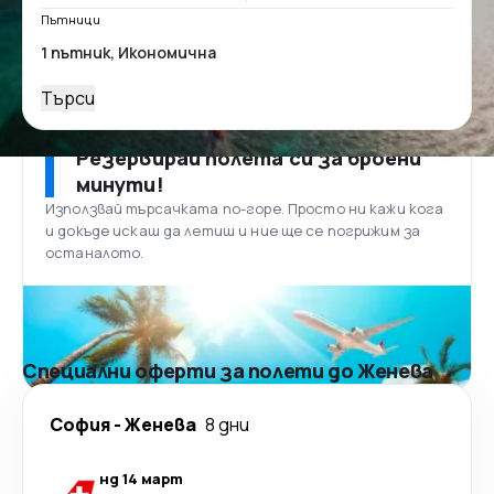
Пътници
Търси
Резервирай полета си за броени
минути!
Използвай търсачката по-горе. Просто ни кажи кога
и докъде искаш да летиш и ние ще се погрижим за
останалото.
Специални оферти за полети до Женева
София
-
Женева
8 дни
нд 14 март