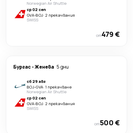
Norwegian Air Shuttle
ср 02 сеп
GVA
-
BOJ
·
2 прекачвания
SWISS
479 €
от
Бургас
-
Женева
5 дни
сб 29 авг
BOJ
-
GVA
·
1 прекачване
Norwegian Air Shuttle
ср 02 сеп
GVA
-
BOJ
·
2 прекачвания
SWISS
500 €
от