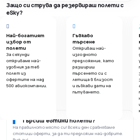
Защо си струва да резервираш полети с
eSky?
Най-богатият
Гъвкаво
избор от
търсене
полети
Откриваш най-
За секунди
изгодното
откриваме най-
предложение, като
удобния за теб
разшириш
полет из
търсенето си с
офертите на над
летища в близост
500 авиокомпании.
и гъвкави дати на
пътуването.
Търсиш евтини полети?
На правилното място си! Всеки ден сравняваме
стотици оферти, за да ти предложим най-добрите.
Виж ги!