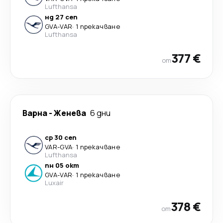
Lufthansa
нд 27 сеп
GVA
-
VAR
·
1 прекачване
Lufthansa
377 €
от
Варна
-
Женева
6 дни
ср 30 сеп
VAR
-
GVA
·
1 прекачване
Lufthansa
пн 05 окт
GVA
-
VAR
·
1 прекачване
Luxair
378 €
от