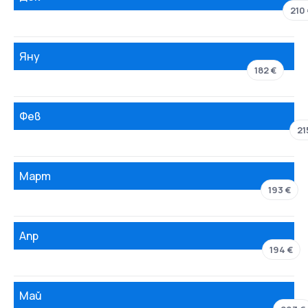
210
Яну
182 €
Фев
21
Март
193 €
Апр
194 €
Май