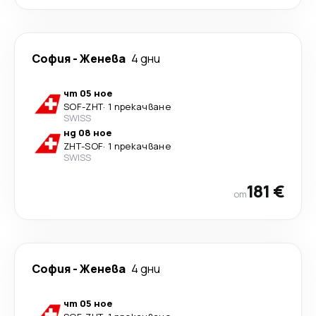
София
-
Женева
4 дни
чт 05 ное
SOF
-
ZHT
·
1 прекачване
SWISS
нд 08 ное
ZHT
-
SOF
·
1 прекачване
SWISS
181 €
от
София
-
Женева
4 дни
чт 05 ное