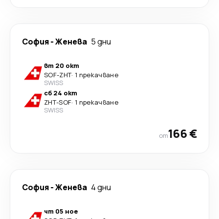
София
-
Женева
5 дни
вт 20 окт
SOF
-
ZHT
·
1 прекачване
SWISS
сб 24 окт
ZHT
-
SOF
·
1 прекачване
SWISS
166 €
от
София
-
Женева
4 дни
чт 05 ное