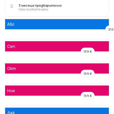
3 месеца предварително
Най-ниските цени
Авг
212
Сеп
159 €
Окт
159 €
Ное
159 €
Дек