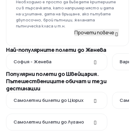
Необходимо е просто да въведете критериите
си в търсачката, като например място и дата
на излитане, дата на връщане, ако пътувате
двупосочно, брой пътници, желаната
пътническа класа и т.н.
Прочети повече
Най-популярните полети до Женева
София - Женева
Варна
Популярни полети до Швейцария.
Пътешествениците обичат и тези
дестинации
Самолетни билети до Цюрих
Самол
Самолетни билети до Лугано