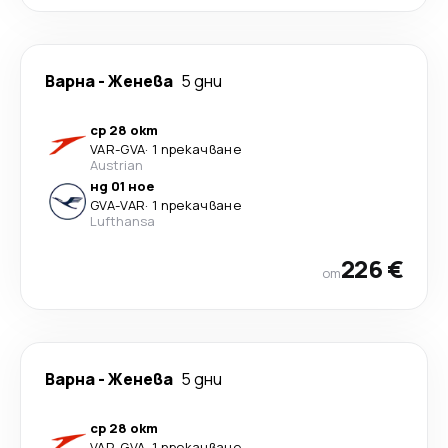
Варна
-
Женева
5 дни
ср 28 окт
VAR
-
GVA
·
1 прекачване
Austrian
нд 01 ное
GVA
-
VAR
·
1 прекачване
Lufthansa
226 €
от
Варна
-
Женева
5 дни
ср 28 окт
VAR
-
GVA
·
1 прекачване