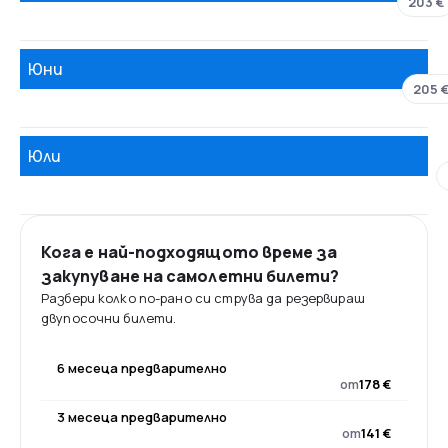
203 €
Юни
205 
Юли
Кога е най-подходящото време за
закупуване на самолетни билети?
Разбери колко по-рано си струва да резервираш
двупосочни билети.
6 месеца предварително
от
178 €
3 месеца предварително
от
141 €