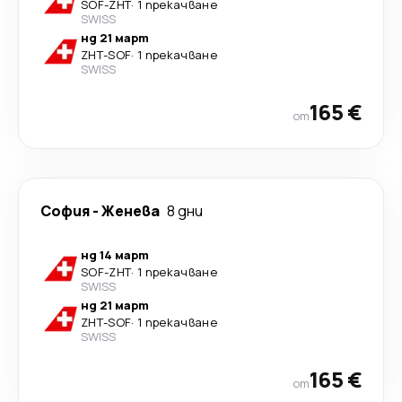
SOF
-
ZHT
·
1 прекачване
SWISS
нд 21 март
ZHT
-
SOF
·
1 прекачване
SWISS
165 €
от
София
-
Женева
8 дни
нд 14 март
SOF
-
ZHT
·
1 прекачване
SWISS
нд 21 март
ZHT
-
SOF
·
1 прекачване
SWISS
165 €
от