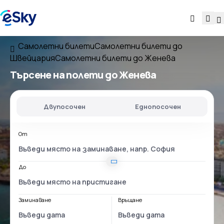
Самолетни билети
Самолетни билети до
Швейцария
Самолетни билети до Женева
Търсене на полети до Женева
Двупосочен
Еднопосочен
От
До
Заминаване
Връщане