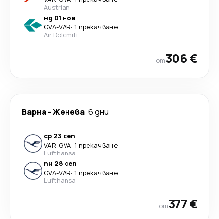
Austrian
нд 01 ное
GVA
-
VAR
·
1 прекачване
Air Dolomiti
306 €
от
Варна
-
Женева
6 дни
ср 23 сеп
VAR
-
GVA
·
1 прекачване
Lufthansa
пн 28 сеп
GVA
-
VAR
·
1 прекачване
Lufthansa
377 €
от