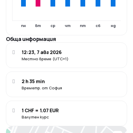
пн
вт
ср
чт
пт
сб
нд
Обща информация
12:23, 7 авг 2026
Местно време (UTC+1)
2 h 35 min
Времетр. от София
1 CHF = 1.07 EUR
Валутен курс