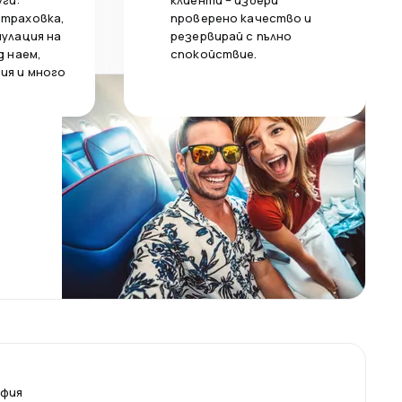
уги:
клиенти – избери
страховка,
проверено качество и
нулация на
резервирай с пълно
д наем,
спокойствие.
ия и много
офия