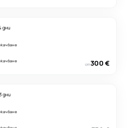
4 дни
екачване
екачване
300 €
от
3 дни
екачване
екачване