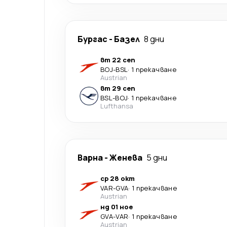
Бургас
-
Базел
8 дни
вт 22 сеп
BOJ
-
BSL
·
1 прекачване
Austrian
вт 29 сеп
BSL
-
BOJ
·
1 прекачване
Lufthansa
Варна
-
Женева
5 дни
ср 28 окт
VAR
-
GVA
·
1 прекачване
Austrian
нд 01 ное
GVA
-
VAR
·
1 прекачване
Austrian