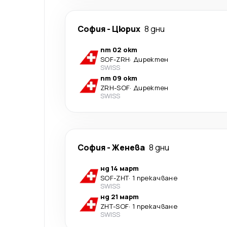
София
-
Цюрих
8 дни
пт 02 окт
SOF
-
ZRH
·
Директен
SWISS
пт 09 окт
ZRH
-
SOF
·
Директен
SWISS
София
-
Женева
8 дни
нд 14 март
SOF
-
ZHT
·
1 прекачване
SWISS
нд 21 март
ZHT
-
SOF
·
1 прекачване
SWISS