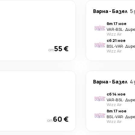
Варна
-
Базел
5 
вт 17 ное
VAR
-
BSL
·
Дир
Wizz Air
сб 21 ное
55 €
BSL
-
VAR
·
Дир
от
Wizz Air
Варна
-
Базел
4 
сб 14 ное
VAR
-
BSL
·
Дир
Wizz Air
вт 17 ное
60 €
BSL
-
VAR
·
Дир
от
Wizz Air