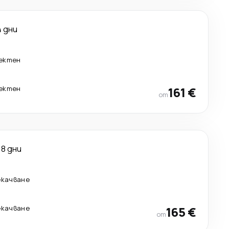
4 дни
ектен
ектен
161 €
от
8 дни
екачване
екачване
165 €
от