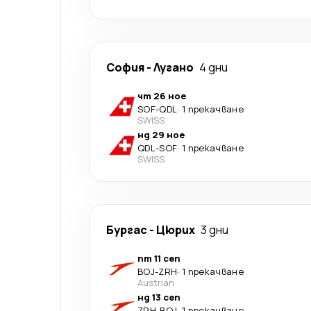
София
-
Лугано
4 дни
чт 26 ное
SOF
-
QDL
·
1 прекачване
SWISS
нд 29 ное
QDL
-
SOF
·
1 прекачване
SWISS
Бургас
-
Цюрих
3 дни
пт 11 сеп
BOJ
-
ZRH
·
1 прекачване
Austrian
нд 13 сеп
ZRH
-
BOJ
·
1 прекачване