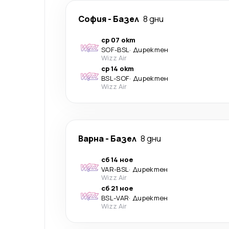
София
-
Базел
8 дни
ср 07 окт
SOF
-
BSL
·
Директен
Wizz Air
ср 14 окт
BSL
-
SOF
·
Директен
Wizz Air
Варна
-
Базел
8 дни
сб 14 ное
VAR
-
BSL
·
Директен
Wizz Air
сб 21 ное
BSL
-
VAR
·
Директен
Wizz Air