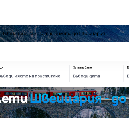
и Швейцария
Самолетни билети до Швейцария
До
Заминаване
В
олети
Швейцария - д