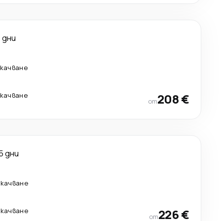
 дни
екачване
екачване
208 €
от
5 дни
екачване
екачване
226 €
от