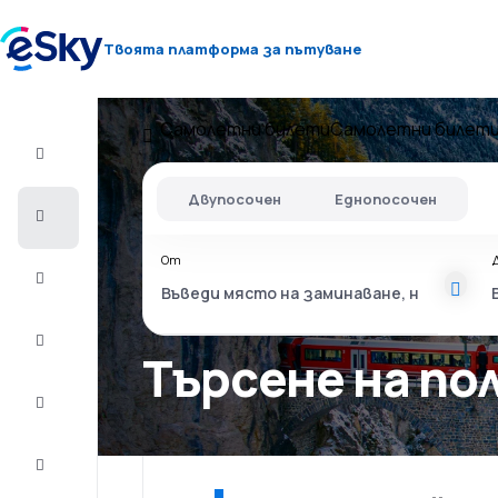
Твоята платформа за пътуване
Самолетни билети
Самолетни билет
Полет+Хотел
Двупосочен
Еднопосочен
Самолетни
билети
От
Почивки
Лято
2026
Търсене на п
Зима
2026/27
Last
minute