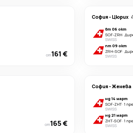
София
-
Цюрих
вт 06 окт
SOF
-
ZRH
·
Дир
SWISS
пт 09 окт
161 €
ZRH
-
SOF
·
Дир
от
SWISS
София
-
Женева
нд 14 март
SOF
-
ZHT
·
1 пр
SWISS
нд 21 март
165 €
ZHT
-
SOF
·
1 пр
от
SWISS