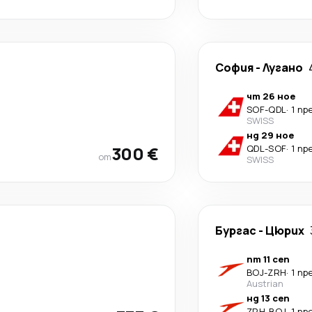
София
-
Лугано
чт 26 ное
SOF
-
QDL
·
1 пр
SWISS
нд 29 ное
300 €
QDL
-
SOF
·
1 пр
от
SWISS
Бургас
-
Цюрих
пт 11 сеп
BOJ
-
ZRH
·
1 пр
Austrian
нд 13 сеп
ZRH
-
BOJ
·
1 пр