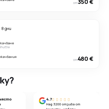
350 €
от
8 дни
екачване
Shuttle
екачвания
480 €
от
ky?
 място
4.7
а
Над 3200 отзива от