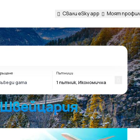
Свали eSky app
Моят профил
ръщане
Пътници
о Швейцария