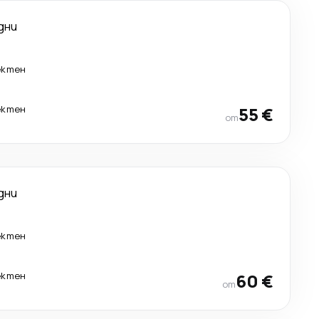
дни
ектен
ектен
55 €
от
дни
ектен
ектен
60 €
от