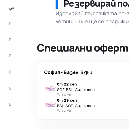
Резервирай по
All-
inclusive
Използвай търсачката по-го
летиш и ние ще се погрижи
City
Break
Настаняване
Специални оферт
Оферти
Завърши
София
-
Базел
8 дни
пътуването
вт 22 сеп
Съвети и
SOF
-
BSL
·
Директен
вдъхновение
Wizz Air
вт 29 сеп
Обслужване
BSL
-
SOF
·
Директен
на клиенти
Wizz Air