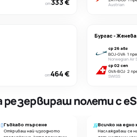
333 €
от
Austrian
Бургас
-
Женева
ср 26 авг
BOJ
-
GVA
·
1 пр
Norwegian Air 
ср 02 сеп
464 €
GVA
-
BOJ
·
2 пр
от
SWISS
а резервираш полети с eS
Гъвкаво търсене
Всичко на едно
Откриваш най-изгодното
Наслаждаваш се н