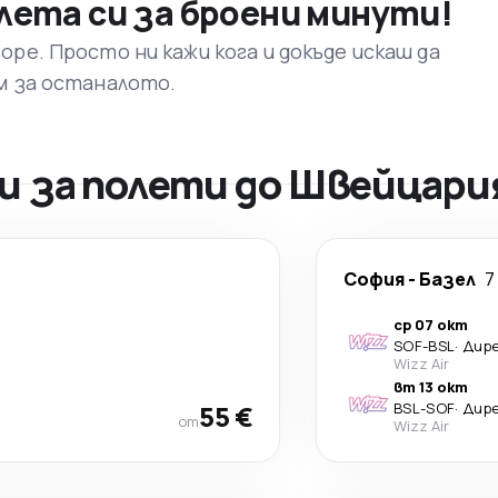
лета си за броени минути!
ре. Просто ни кажи кога и докъде искаш да
м за останалото.
и за полети до Швейцари
София
-
Базел
7
ср 07 окт
SOF
-
BSL
·
Дир
Wizz Air
вт 13 окт
55 €
BSL
-
SOF
·
Дир
от
Wizz Air