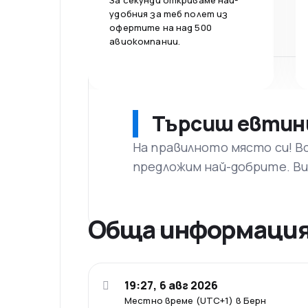
За секунди откриваме най-
удобния за теб полет из
офертите на над 500
авиокомпании.
Търсиш евтин
На правилното място си! В
предложим най-добрите. Ви
Обща информаци
19:27, 6 авг 2026
Местно време (UTC+1) в Берн