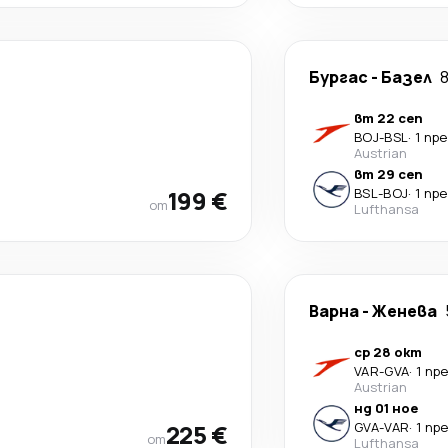
Бургас
-
Базел
8
вт 22 сеп
BOJ
-
BSL
·
1 пр
Austrian
вт 29 сеп
199 €
BSL
-
BOJ
·
1 пр
от
Lufthansa
Варна
-
Женева
ср 28 окт
VAR
-
GVA
·
1 пр
Austrian
нд 01 ное
225 €
GVA
-
VAR
·
1 пр
от
Lufthansa