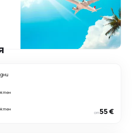
я
 дни
ектен
ектен
55 €
от