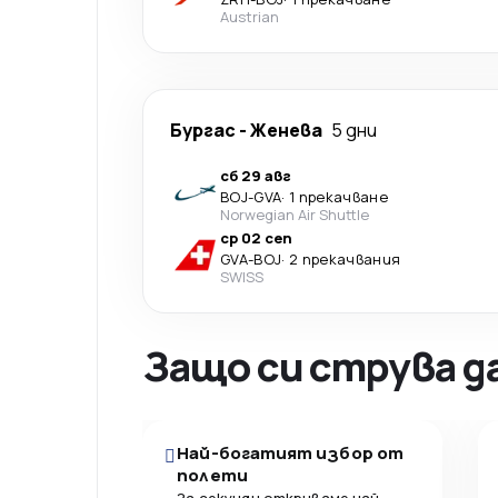
Austrian
Бургас
-
Женева
5 дни
сб 29 авг
BOJ
-
GVA
·
1 прекачване
Norwegian Air Shuttle
ср 02 сеп
GVA
-
BOJ
·
2 прекачвания
SWISS
Защо си струва д
Най-богатият избор от
полети