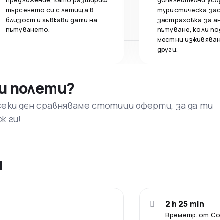
предложение, като разшириш
допълнителни усл
търсенето си с летища в
туристическа за
близост и гъвкави дати на
застраховка за а
пътуването.
пътуване, коли по
местни изживяван
други.
и полети?
секи ден сравняваме стотици оферти, за да ти
ж ги!
я
2 h 25 min
Времетр. от С