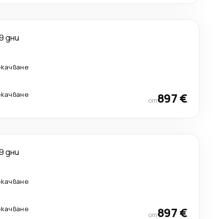
9 дни
екачване
екачване
897 €
от
9 дни
екачване
екачване
897 €
от