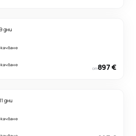
9 дни
екачване
екачване
897 €
от
11 дни
екачване
екачване