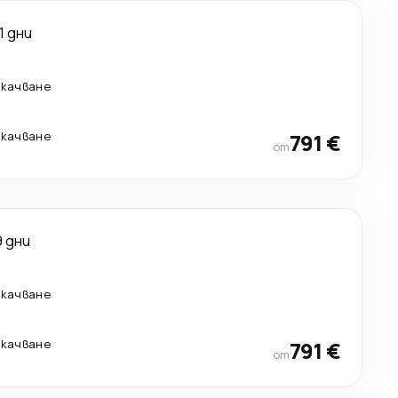
11 дни
екачване
екачване
791 €
от
9 дни
екачване
екачване
791 €
от