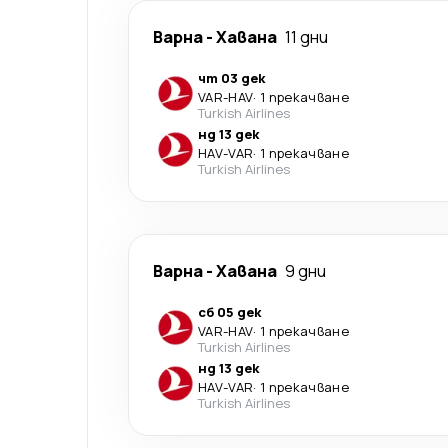
Варна
-
Хавана
11 дни
чт 03 дек
VAR
-
HAV
·
1 прекачване
Turkish Airlines
нд 13 дек
HAV
-
VAR
·
1 прекачване
Turkish Airlines
Варна
-
Хавана
9 дни
сб 05 дек
VAR
-
HAV
·
1 прекачване
Turkish Airlines
нд 13 дек
HAV
-
VAR
·
1 прекачване
Turkish Airlines