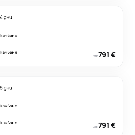
14 дни
екачване
екачване
791 €
от
16 дни
екачване
екачване
791 €
от