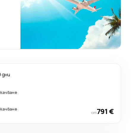
9 дни
екачване
екачване
791 €
от