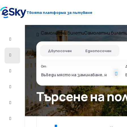
Твоята платформа за пътуване
Самолетни билети
Самолетни билети
Полет+Хотел
Двупосочен
Еднопосочен
Самолетни
билети
От
Почивки
Лято
2026
Търсене на по
Зима
2026/27
Last
minute