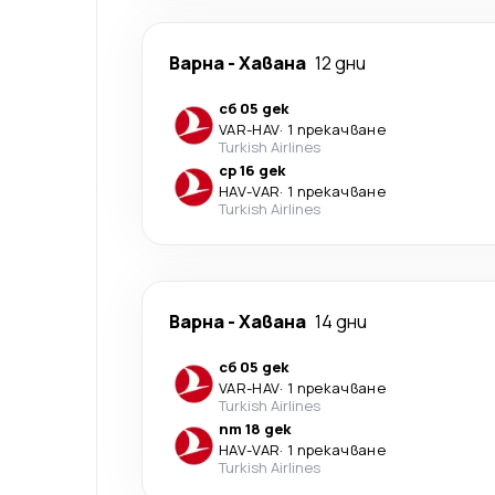
Варна
-
Хавана
12 дни
сб 05 дек
VAR
-
HAV
·
1 прекачване
Turkish Airlines
ср 16 дек
HAV
-
VAR
·
1 прекачване
Turkish Airlines
Варна
-
Хавана
14 дни
сб 05 дек
VAR
-
HAV
·
1 прекачване
Turkish Airlines
пт 18 дек
HAV
-
VAR
·
1 прекачване
Turkish Airlines