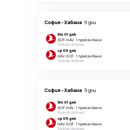
София
-
Хавана
9 дни
вт 01 дек
SOF
-
HAV
·
1 прекачване
Turkish Airlines
ср 09 дек
HAV
-
SOF
·
1 прекачване
Turkish Airlines
София
-
Хавана
9 дни
вт 01 дек
SOF
-
HAV
·
1 прекачване
Turkish Airlines
ср 09 дек
HAV
-
SOF
·
1 прекачване
Turkish Airlines