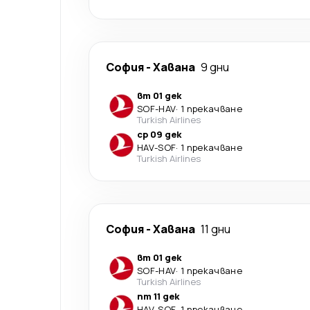
София
-
Хавана
9 дни
вт 01 дек
SOF
-
HAV
·
1 прекачване
Turkish Airlines
ср 09 дек
HAV
-
SOF
·
1 прекачване
Turkish Airlines
София
-
Хавана
11 дни
вт 01 дек
SOF
-
HAV
·
1 прекачване
Turkish Airlines
пт 11 дек
HAV
-
SOF
·
1 прекачване