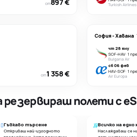
897 €
от
Turkish Airlines
София
-
Хавана
чт 28 яну
SOF
-
HAV
·
1 пр
Bulgaria Air
сб 06 фев
1 358 €
HAV
-
SOF
·
1 пр
от
Air Europa
а резервираш полети с eS
Гъвкаво търсене
Всичко на едно
Откриваш най-изгодното
Наслаждаваш се н