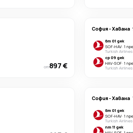
София
-
Хавана
вт 01 дек
SOF
-
HAV
·
1 пр
Turkish Airlines
ср 09 дек
897 €
HAV
-
SOF
·
1 пр
от
Turkish Airlines
София
-
Хавана
вт 01 дек
SOF
-
HAV
·
1 пр
Turkish Airlines
пт 11 дек
HAV
-
SOF
·
1 пр