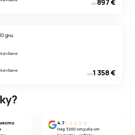
897 €
от
10 дни
екачване
екачване
1 358 €
от
ky?
 място
4.7
а
Над 3200 отзива от