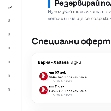
Резервирай по
All-
inclusive
Използвай търсачката по-го
летиш и ние ще се погрижи
City
Break
Настаняване
Специални оферти
Оферти
Завърши
Варна
-
Хавана
9 дни
пътуването
чт 03 дек
Съвети и
VAR
-
HAV
·
1 прекачване
вдъхновение
Turkish Airlines
пт 11 дек
Обслужване
HAV
-
VAR
·
1 прекачване
на клиенти
Turkish Airlines