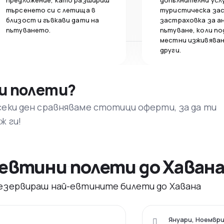
предложение, като разшириш
допълнителни усл
търсенето си с летища в
туристическа за
близост и гъвкави дати на
застраховка за а
пътуването.
пътуване, коли по
местни изживяван
други.
и полети?
секи ден сравняваме стотици оферти, за да ти
ж ги!
евтини полети до Хаван
 резервираш най-евтините билети до Хавана
Януари, Ноември