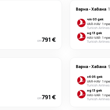
Варна
-
Хавана
чт 03 дек
VAR
-
HAV
·
1 пр
Turkish Airlines
нд 13 дек
791 €
HAV
-
VAR
·
1 пр
от
Turkish Airlines
Варна
-
Хавана
сб 05 дек
VAR
-
HAV
·
1 пр
Turkish Airlines
нд 13 дек
791 €
HAV
-
VAR
·
1 пр
от
Turkish Airlines