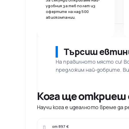
За секунди откриваме най-
удобния за теб полет из
офертите на над 500
авиокомпании.
Търсиш евтин
На правилното място си! В
предложим най-добрите. Ви
Кога ще откриеш 
Научи кога е идеалното време да
от 897 €