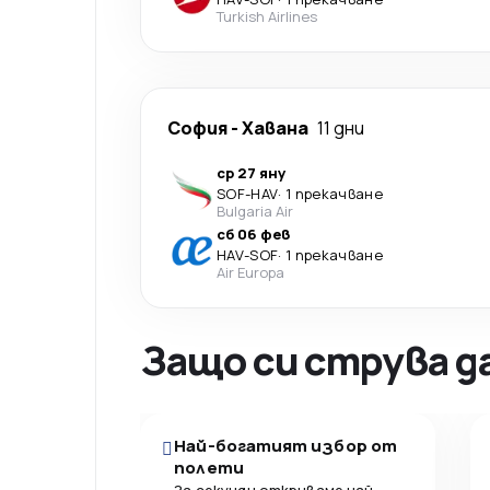
Turkish Airlines
София
-
Хавана
11 дни
ср 27 яну
SOF
-
HAV
·
1 прекачване
Bulgaria Air
сб 06 фев
HAV
-
SOF
·
1 прекачване
Air Europa
Защо си струва д
Най-богатият избор от
полети