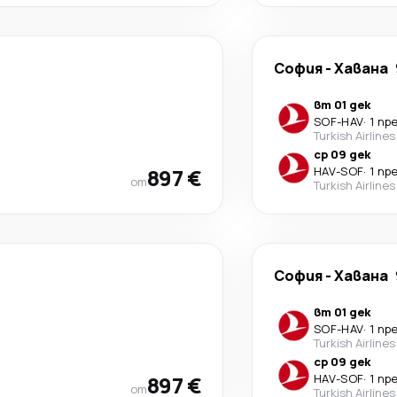
София
-
Хавана
вт 01 дек
SOF
-
HAV
·
1 пр
Turkish Airlines
ср 09 дек
897 €
HAV
-
SOF
·
1 пр
от
Turkish Airlines
София
-
Хавана
вт 01 дек
SOF
-
HAV
·
1 пр
Turkish Airlines
ср 09 дек
897 €
HAV
-
SOF
·
1 пр
от
Turkish Airlines