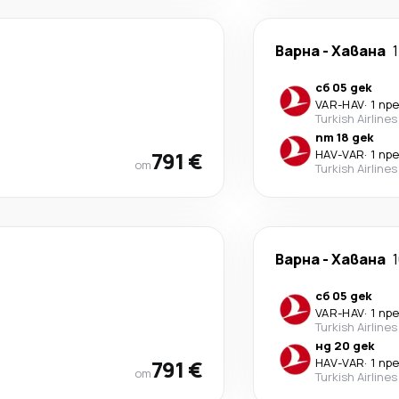
Варна
-
Хавана
сб 05 дек
VAR
-
HAV
·
1 пр
Turkish Airlines
пт 18 дек
791 €
HAV
-
VAR
·
1 пр
от
Turkish Airlines
Варна
-
Хавана
сб 05 дек
VAR
-
HAV
·
1 пр
Turkish Airlines
нд 20 дек
791 €
HAV
-
VAR
·
1 пр
от
Turkish Airlines