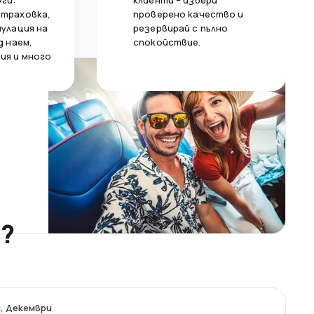
уги:
клиенти – избери
страховка,
проверено качество и
нулация на
резервирай с пълно
д наем,
спокойствие.
ия и много
а?
, Декември