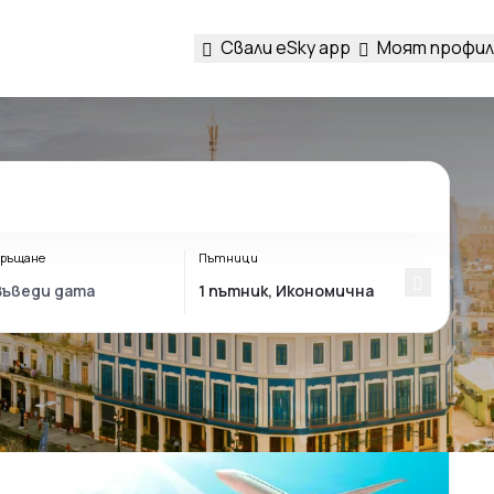
Свали eSky app
Моят профил
ръщане
Пътници