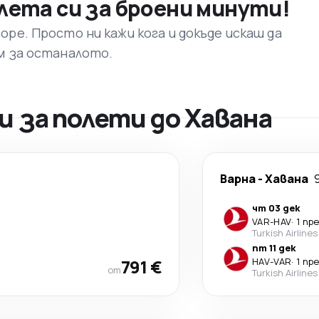
лета си за броени минути!
ре. Просто ни кажи кога и докъде искаш да
м за останалото.
 за полети до Хавана
Варна
-
Хавана
чт 03 дек
VAR
-
HAV
·
1 пр
Turkish Airlines
пт 11 дек
791 €
HAV
-
VAR
·
1 пр
от
Turkish Airlines