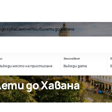
 до Куба
Самолетни билети до Хавана
До
Заминаване
В
лети до Хавана