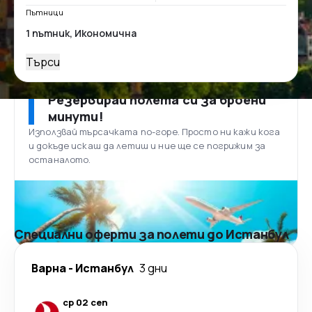
Пътници
Търси
Резервирай полета си за броени
минути!
Използвай търсачката по-горе. Просто ни кажи кога
и докъде искаш да летиш и ние ще се погрижим за
останалото.
Специални оферти за полети до Истанбул
Варна
-
Истанбул
3 дни
ср 02 сеп