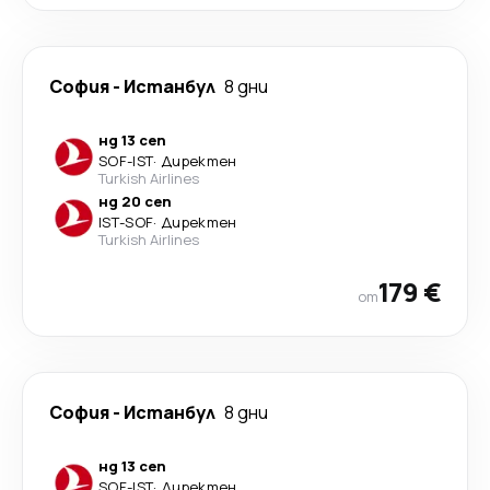
София
-
Истанбул
8 дни
нд 13 сеп
SOF
-
IST
·
Директен
Turkish Airlines
нд 20 сеп
IST
-
SOF
·
Директен
Turkish Airlines
179 €
от
София
-
Истанбул
8 дни
нд 13 сеп
SOF
-
IST
·
Директен