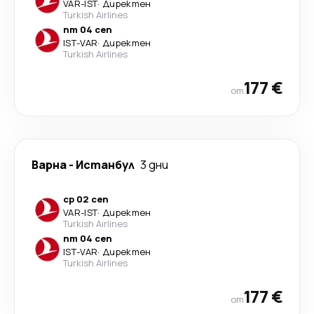
VAR
-
IST
·
Директен
Turkish Airlines
пт 04 сеп
IST
-
VAR
·
Директен
Turkish Airlines
177 €
от
Варна
-
Истанбул
3 дни
ср 02 сеп
VAR
-
IST
·
Директен
Turkish Airlines
пт 04 сеп
IST
-
VAR
·
Директен
Turkish Airlines
177 €
от