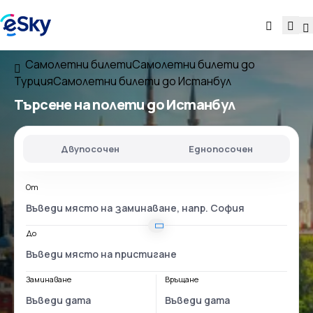
Самолетни билети
Самолетни билети до
Турция
Самолетни билети до Истанбул
Търсене на полети до Истанбул
Двупосочен
Еднопосочен
От
До
Заминаване
Връщане