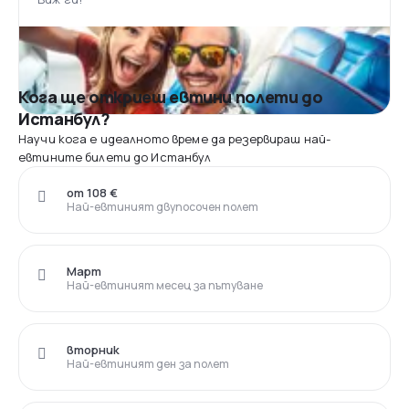
Кога ще откриеш евтини полети до
Истанбул?
Научи кога е идеалното време да резервираш най-
евтините билети до Истанбул
от 108 €
Най-евтиният двупосочен полет
Март
Най-евтиният месец за пътуване
вторник
Най-евтиният ден за полет