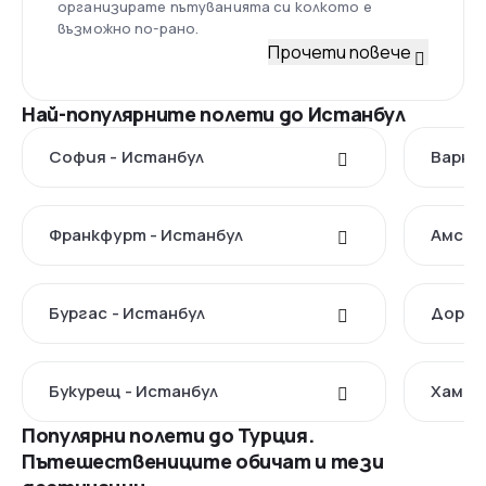
организирате пътуванията си колкото е
възможно по-рано.
Прочети повече
Най-популярните полети до Истанбул
София - Истанбул
Варна
Франкфурт - Истанбул
Амсте
Бургас - Истанбул
Дортм
Букурещ - Истанбул
Хамбу
Популярни полети до Турция.
Пътешествениците обичат и тези