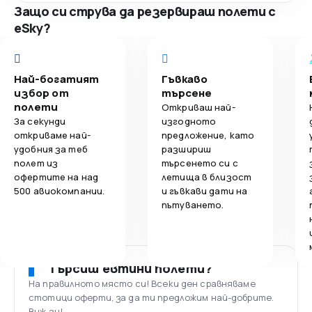
Защо си струва да резервираш полети с
eSky?
Най-богатият
Гъвкаво
избор от
търсене
полети
Откриваш най-
За секунди
изгодното
откриваме най-
предложение, като
удобния за теб
разшириш
полет из
търсенето си с
офертите на над
летища в близост
500 авиокомпании.
и гъвкави дати на
пътуването.
Търсиш евтини полети?
На правилното място си! Всеки ден сравняваме
стотици оферти, за да ти предложим най-добрите.
Виж ги!