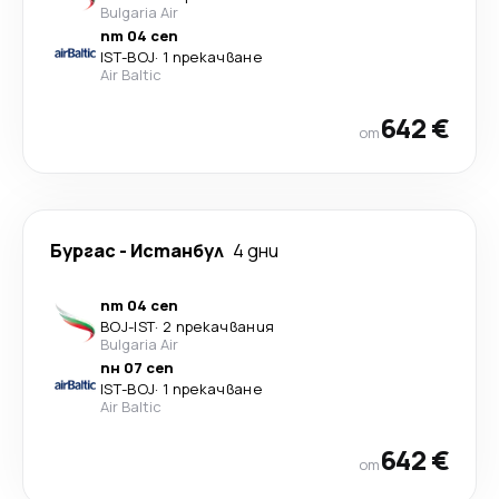
Bulgaria Air
пт 04 сеп
IST
-
BOJ
·
1 прекачване
Air Baltic
642 €
от
Бургас
-
Истанбул
4 дни
пт 04 сеп
BOJ
-
IST
·
2 прекачвания
Bulgaria Air
пн 07 сеп
IST
-
BOJ
·
1 прекачване
Air Baltic
642 €
от