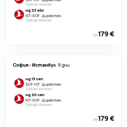
Turkish Airlines
нд 23 авг
IST
-
SOF
·
Директен
Turkish Airlines
179 €
от
София
-
Истанбул
8 дни
нд 13 сеп
SOF
-
IST
·
Директен
Turkish Airlines
нд 20 сеп
IST
-
SOF
·
Директен
Turkish Airlines
179 €
от