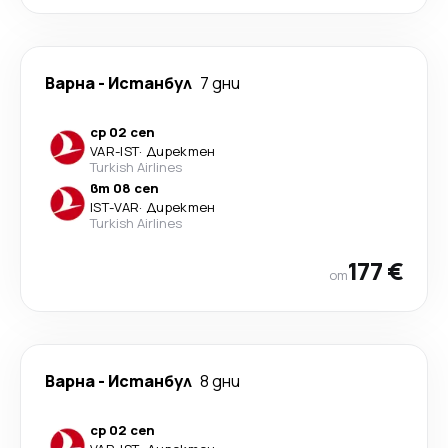
Варна
-
Истанбул
7 дни
ср 02 сеп
VAR
-
IST
·
Директен
Turkish Airlines
вт 08 сеп
IST
-
VAR
·
Директен
Turkish Airlines
177 €
от
Варна
-
Истанбул
8 дни
ср 02 сеп