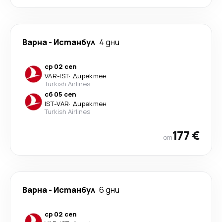
Варна
-
Истанбул
4 дни
ср 02 сеп
VAR
-
IST
·
Директен
Turkish Airlines
сб 05 сеп
IST
-
VAR
·
Директен
Turkish Airlines
177 €
от
Варна
-
Истанбул
6 дни
ср 02 сеп