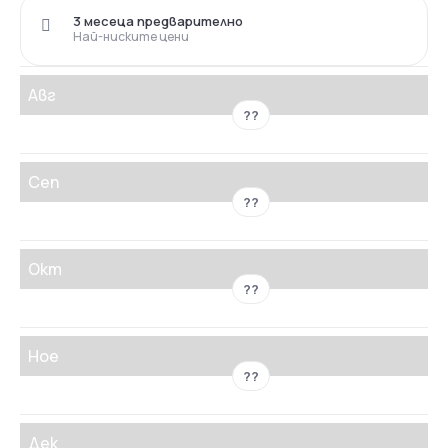
3 месеца предварително
Най-ниските цени
Авг
??
Сеп
??
Окт
??
Ное
??
Дек