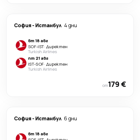
София
-
Истанбул
4 дни
вт 18 авг
SOF
-
IST
·
Директен
Turkish Airlines
пт 21 авг
IST
-
SOF
·
Директен
Turkish Airlines
179 €
от
София
-
Истанбул
6 дни
вт 18 авг
SOF
-
IST
·
Директен