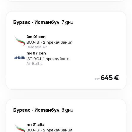
Бургас
-
Истанбул
7 дни
вт 01 сеп
BOJ
-
IST
·
2 прекачвания
Bulgaria Air
пн 07 сеп
IST
-
BOJ
·
1 прекачване
Air Baltic
645 €
от
Бургас
-
Истанбул
8 дни
пн 31 авг
BOJ
-
IST
·
2 прекачвания