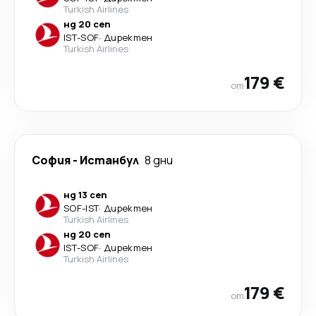
Turkish Airlines
нд 20 сеп
IST
-
SOF
·
Директен
Turkish Airlines
179 €
от
София
-
Истанбул
8 дни
нд 13 сеп
SOF
-
IST
·
Директен
Turkish Airlines
нд 20 сеп
IST
-
SOF
·
Директен
Turkish Airlines
179 €
от