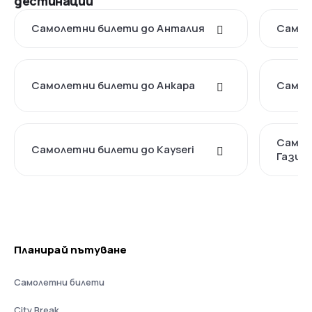
дестинации
Самолетни билети до Анталия
Самол
Самолетни билети до Анкара
Самол
Самол
Самолетни билети до Kayseri
Газиа
Планирай пътуване
Самолетни билети
City Break