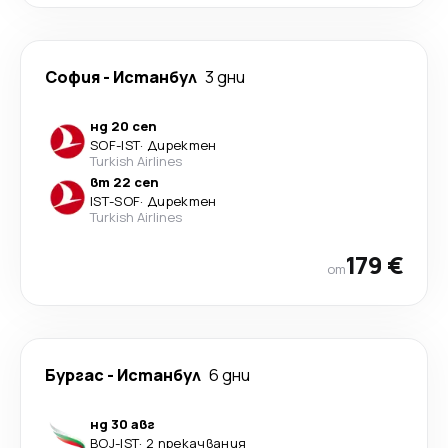
София
-
Истанбул
3 дни
нд 20 сеп
SOF
-
IST
·
Директен
Turkish Airlines
вт 22 сеп
IST
-
SOF
·
Директен
Turkish Airlines
179 €
от
Бургас
-
Истанбул
6 дни
нд 30 авг
BOJ
-
IST
·
2 прекачвания