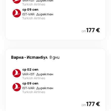
VAR
-
IST
·
Директен
Turkish Airlines
ср 09 сеп
IST
-
VAR
·
Директен
Turkish Airlines
177 €
от
Варна
-
Истанбул
8 дни
ср 02 сеп
VAR
-
IST
·
Директен
Turkish Airlines
ср 09 сеп
IST
-
VAR
·
Директен
Turkish Airlines
177 €
от