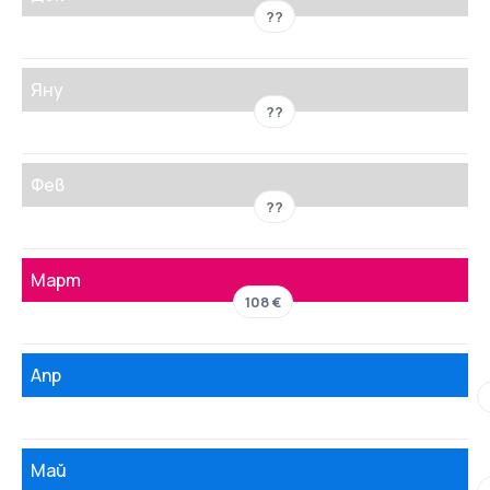
??
Яну
??
Фев
??
Март
108 €
Апр
Май