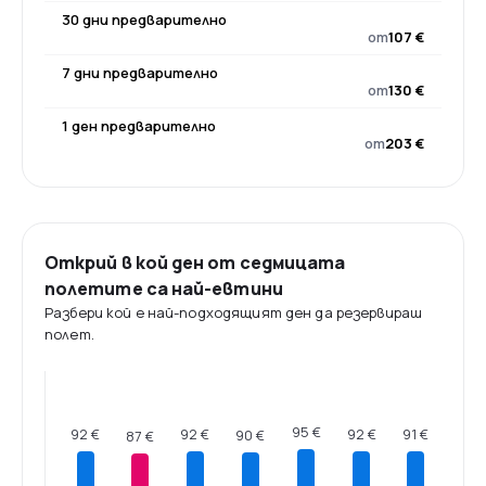
30 дни предварително
от
107 €
7 дни предварително
от
130 €
1 ден предварително
от
203 €
Открий в кой ден от седмицата
полетите са най-евтини
Разбери кой е най-подходящият ден да резервираш
полет.
95 €
92 €
92 €
92 €
91 €
90 €
87 €