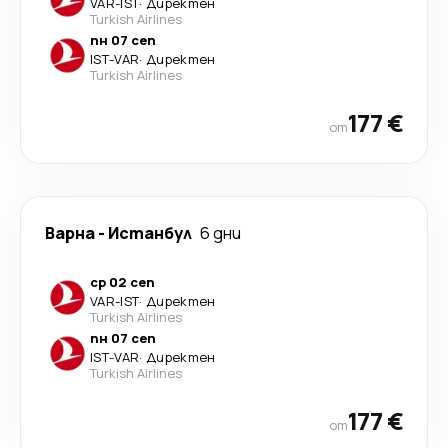
VAR
-
IST
·
Директен
Turkish Airlines
пн 07 сеп
IST
-
VAR
·
Директен
Turkish Airlines
177 €
от
Варна
-
Истанбул
6 дни
ср 02 сеп
VAR
-
IST
·
Директен
Turkish Airlines
пн 07 сеп
IST
-
VAR
·
Директен
Turkish Airlines
177 €
от