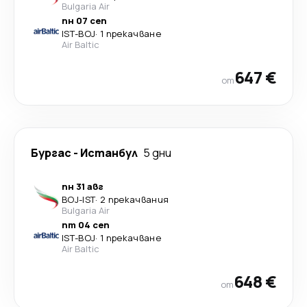
Bulgaria Air
пн 07 сеп
IST
-
BOJ
·
1 прекачване
Air Baltic
647 €
от
Бургас
-
Истанбул
5 дни
пн 31 авг
BOJ
-
IST
·
2 прекачвания
Bulgaria Air
пт 04 сеп
IST
-
BOJ
·
1 прекачване
Air Baltic
648 €
от