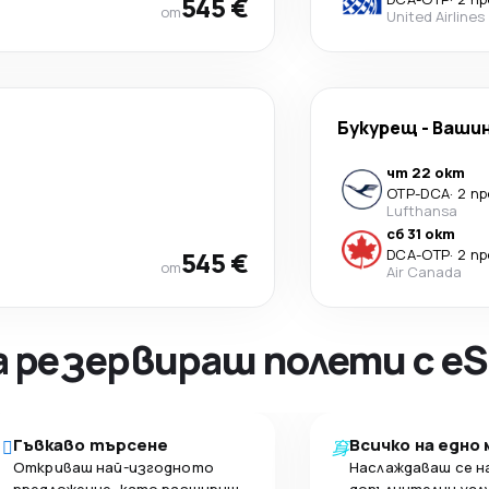
545 €
от
United Airlines
Букурещ
-
Ваши
чт 22 окт
OTP
-
DCA
·
2 п
Lufthansa
сб 31 окт
545 €
DCA
-
OTP
·
2 п
от
Air Canada
а резервираш полети с eS
Гъвкаво търсене
Всичко на едно
Откриваш най-изгодното
Наслаждаваш се н