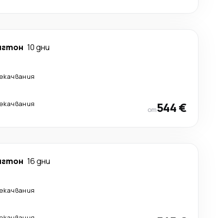
нгтон
10 дни
рекачвания
рекачвания
544 €
от
нгтон
16 дни
рекачвания
рекачвания