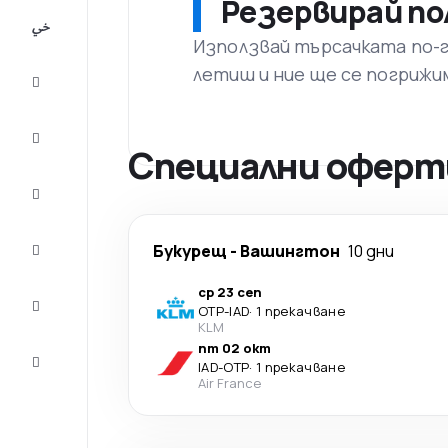
Резервирай по
All-
inclusive
Използвай търсачката по-го
летиш и ние ще се погрижи
City
Break
Настаняване
Специални оферт
Оферти
Завърши
Букурещ
-
Вашингтон
10 дни
пътуването
ср 23 сеп
Съвети и
OTP
-
IAD
·
1 прекачване
вдъхновение
KLM
пт 02 окт
Обслужване
IAD
-
OTP
·
1 прекачване
на клиенти
Air France