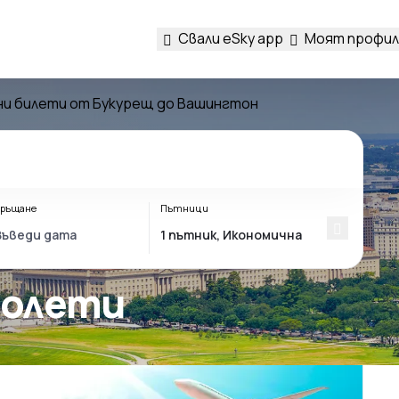
Свали eSky app
Моят профил
и билети от Букурещ до Вашингтон
ръщане
Пътници
полети