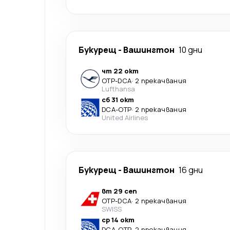
Букурещ
-
Вашингтон
10 дни
чт 22 окт
OTP
-
DCA
·
2 прекачвания
Lufthansa
сб 31 окт
DCA
-
OTP
·
2 прекачвания
United Airlines
Букурещ
-
Вашингтон
16 дни
вт 29 сеп
OTP
-
DCA
·
2 прекачвания
SWISS
ср 14 окт
DCA
-
OTP
·
2 прекачвания