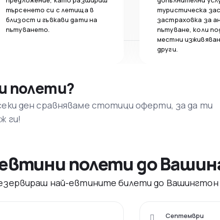
предложение, като разшириш
допълнителни усл
търсенето си с летища в
туристическа за
близост и гъвкави дати на
застраховка за а
пътуването.
пътуване, коли по
местни изживяван
други.
и полети?
секи ден сравняваме стотици оферти, за да ти
ж ги!
 евтини полети до Ваши
 резервираш най-евтините билети до Вашингтон
Септември