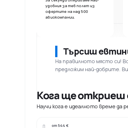
За секунди откриваме най-
удобния за теб полет из
офертите на над 500
авиокомпании.
Търсиш евтин
На правилното място си! В
предложим най-добрите. Ви
Кога ще откриеш
Научи кога е идеалното време да
от 544 €