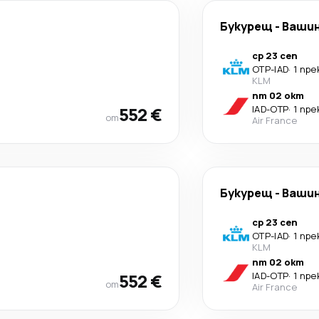
Букурещ
-
Ваши
ср 23 сеп
OTP
-
IAD
·
1 пр
KLM
пт 02 окт
552 €
IAD
-
OTP
·
1 пр
от
Air France
Букурещ
-
Ваши
ср 23 сеп
OTP
-
IAD
·
1 пр
KLM
пт 02 окт
552 €
IAD
-
OTP
·
1 пр
от
Air France