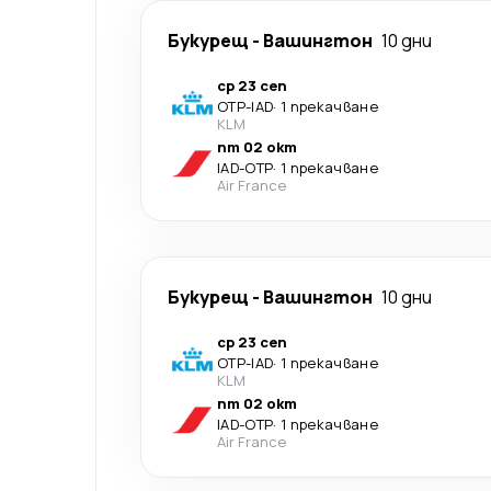
Букурещ
-
Вашингтон
10 дни
ср 23 сеп
OTP
-
IAD
·
1 прекачване
KLM
пт 02 окт
IAD
-
OTP
·
1 прекачване
Air France
Букурещ
-
Вашингтон
10 дни
ср 23 сеп
OTP
-
IAD
·
1 прекачване
KLM
пт 02 окт
IAD
-
OTP
·
1 прекачване
Air France