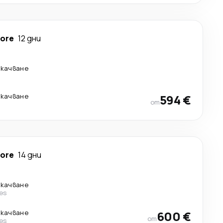
more
12 дни
екачване
екачване
594 €
от
more
14 дни
екачване
nes
екачване
600 €
от
nes