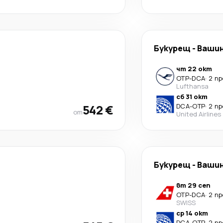
Букурещ
-
Ваши
чт 22 окт
OTP
-
DCA
·
2 п
Lufthansa
сб 31 окт
542 €
DCA
-
OTP
·
2 п
от
United Airlines
Букурещ
-
Ваши
вт 29 сеп
OTP
-
DCA
·
2 п
SWISS
ср 14 окт
DCA
-
OTP
·
2 п