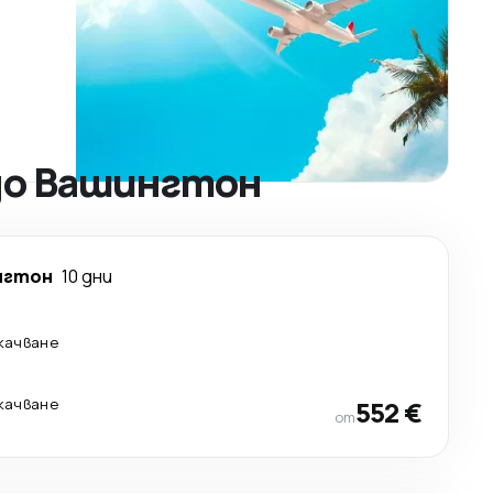
до Вашингтон
нгтон
10 дни
екачване
екачване
552 €
от