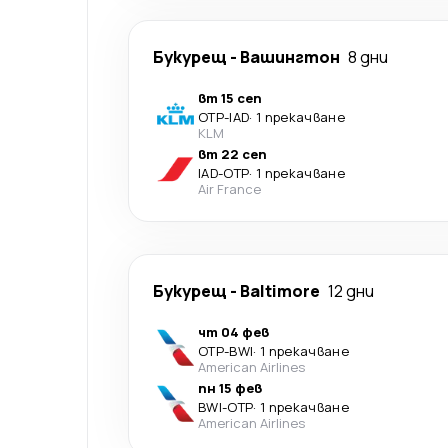
Букурещ
-
Вашингтон
8 дни
вт 15 сеп
OTP
-
IAD
·
1 прекачване
KLM
вт 22 сеп
IAD
-
OTP
·
1 прекачване
Air France
Букурещ
-
Baltimore
12 дни
чт 04 фев
OTP
-
BWI
·
1 прекачване
American Airlines
пн 15 фев
BWI
-
OTP
·
1 прекачване
American Airlines