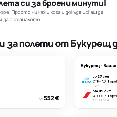
лета си за броени минути!
ре. Просто ни кажи кога и докъде искаш да
м за останалото.
и за полети от Букурещ 
Букурещ
-
Ваши
ср 23 сеп
OTP
-
IAD
·
1 пр
KLM
пт 02 окт
552 €
IAD
-
OTP
·
1 пр
от
Air France