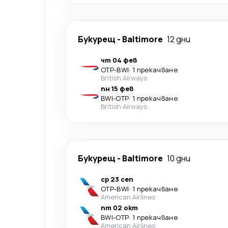
Букурещ
-
Baltimore
12 дни
чт 04 фев
OTP
-
BWI
·
1 прекачване
British Airways
пн 15 фев
BWI
-
OTP
·
1 прекачване
British Airways
Букурещ
-
Baltimore
10 дни
ср 23 сеп
OTP
-
BWI
·
1 прекачване
American Airlines
пт 02 окт
BWI
-
OTP
·
1 прекачване
American Airlines