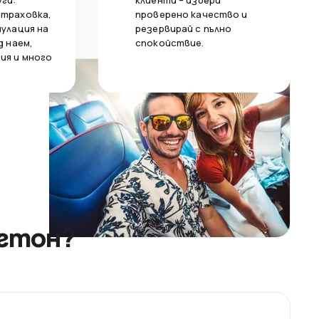
уги:
клиенти – избери
страховка,
проверено качество и
нулация на
резервирай с пълно
д наем,
спокойствие.
ия и много
нгтон?