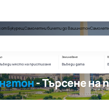
 от Букурещ
Самолетни билети до Вашингтон
Самолетн
До
Заминаване
В
ингтон
- Търсене на 