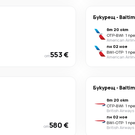
Букурещ
-
Balti
вт 20 окт
OTP
-
BWI
·
1 пр
American Airli
пн 02 ное
553 €
BWI
-
OTP
·
1 пр
от
American Airli
Букурещ
-
Balti
вт 20 окт
OTP
-
BWI
·
1 пр
British Airways
пн 02 ное
580 €
BWI
-
OTP
·
1 пр
от
British Airways