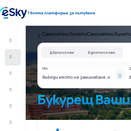
Твоята платформа за пътуване
Самолетни билети
Самолетни билети
Полет+Хотел
Двупосочен
Еднопосочен
Самолетни
билети
От
Почивки
Лято
2026
Букурещ Ваш
Зима
2026/27
Last
minute