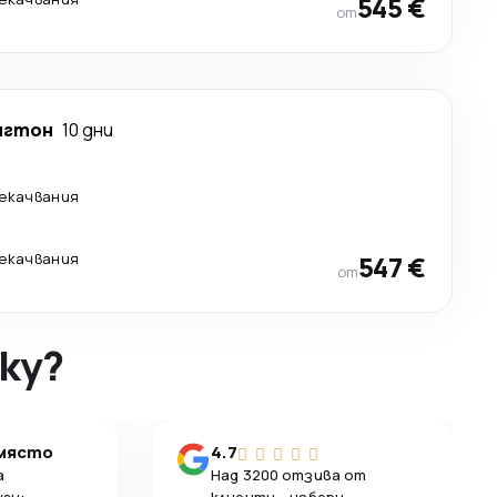
545 €
от
нгтон
10 дни
рекачвания
рекачвания
547 €
от
ky?
 място
4.7
а
Над 3200 отзива от