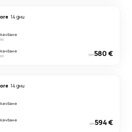
more
14 дни
екачване
nes
екачване
580 €
от
nes
more
14 дни
екачване
екачване
594 €
от