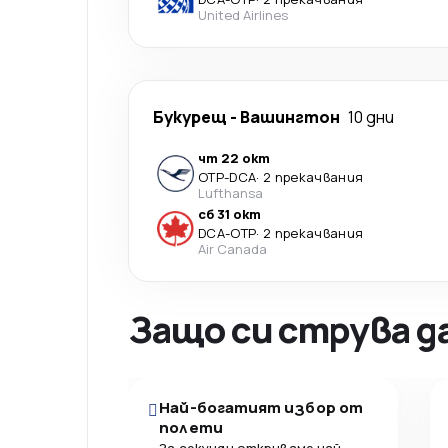
United Airlines
Букурещ
-
Вашингтон
10 дни
чт 22 окт
OTP
-
DCA
·
2 прекачвания
Lufthansa
сб 31 окт
DCA
-
OTP
·
2 прекачвания
Air Canada
Защо си струва д
Най-богатият избор от
полети