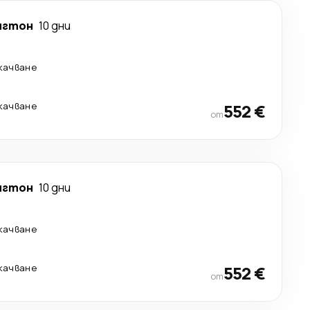
нгтон
10 дни
екачване
екачване
552 €
от
нгтон
10 дни
екачване
екачване
552 €
от