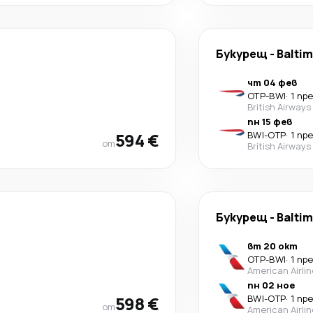
Букурещ
-
Balti
чт 04 фев
OTP
-
BWI
·
1 пр
British Airways
пн 15 фев
594 €
BWI
-
OTP
·
1 пр
от
British Airways
Букурещ
-
Balti
вт 20 окт
OTP
-
BWI
·
1 пр
American Airli
пн 02 ное
598 €
BWI
-
OTP
·
1 пр
от
American Airli