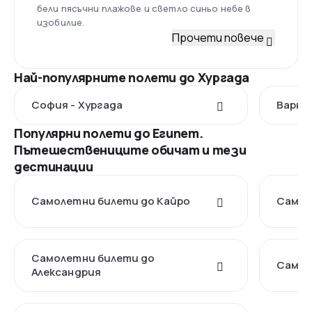
бели пясъчни плажове и светло синьо небе в
изобилие.
Прочети повече
Най-популярните полети до Хургада
София - Хургада
Варна 
Популярни полети до Египет.
Пътешествениците обичат и тези
дестинации
Самолетни билети до Кайро
Самол
Самолетни билети до
Самол
Александрия