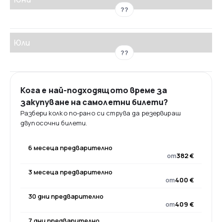
??
Юли
??
Кога е най-подходящото време за
закупуване на самолетни билети?
Разбери колко по-рано си струва да резервираш
двупосочни билети.
6 месеца предварително
от
382 €
3 месеца предварително
от
400 €
30 дни предварително
от
409 €
7 дни предварително