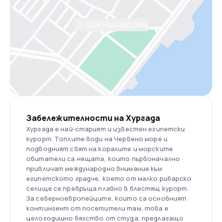
Виж на картата
Забележителности на Хургада
Хургада е най-старият и известен египетски
курорт. Топлите води на Червено море и
подводният свят на коралите и морските
обитатели са нещата, които първоначално
привличат международно внимание към
египетското градче, което от малко рибарско
селище се превръща плавно в блестящ курорт.
За северноевропейците, които са основният
контингент от посетители там, това е
целогодишно бягство от студа, предлагащо