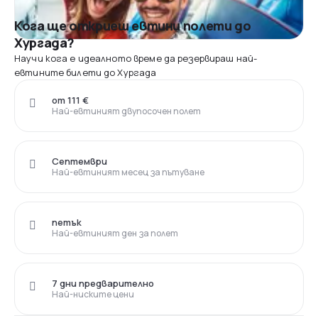
Кога ще откриеш евтини полети до
Хургада?
Научи кога е идеалното време да резервираш най-
евтините билети до Хургада
от 111 €
Най-евтиният двупосочен полет
Септември
Най-евтиният месец за пътуване
петък
Най-евтиният ден за полет
7 дни предварително
Най-ниските цени