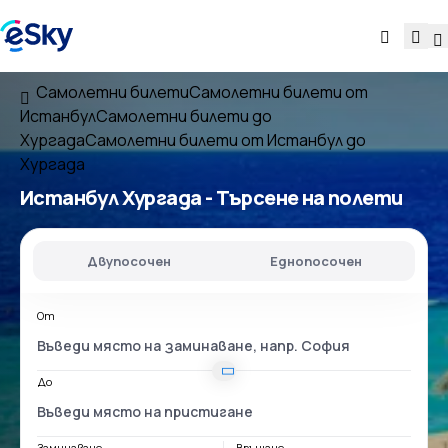
Самолетни билети
Самолетни билети от
Истанбул
Самолетни билети до
Хургада
Самолетни билети от Истанбул до
Хургада
Истанбул Хургада
- Търсене на полети
Двупосочен
Еднопосочен
От
До
Заминаване
Връщане