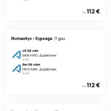
112 €
от
Истанбул
-
Хургада
11 дни
сб 26 сеп
SAW
-
HRG
·
Директен
AJet
вт 06 окт
HRG
-
SAW
·
Директен
AJet
112 €
от