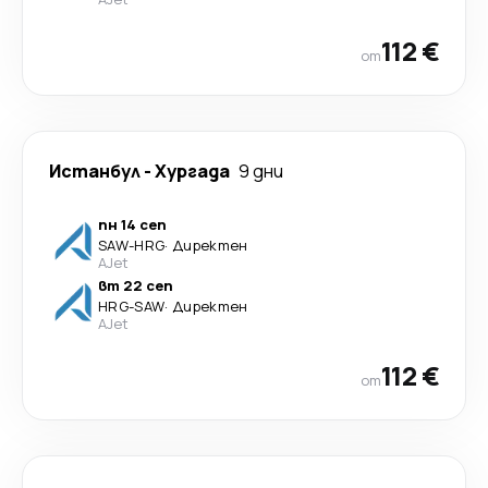
112 €
от
Истанбул
-
Хургада
9 дни
пн 14 сеп
SAW
-
HRG
·
Директен
AJet
вт 22 сеп
HRG
-
SAW
·
Директен
AJet
112 €
от