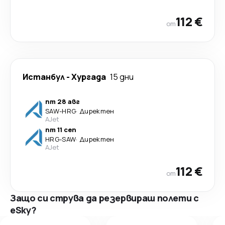
112 €
от
Истанбул
-
Хургада
15 дни
пт 28 авг
SAW
-
HRG
·
Директен
AJet
пт 11 сеп
HRG
-
SAW
·
Директен
AJet
112 €
от
Защо си струва да резервираш полети с
eSky?