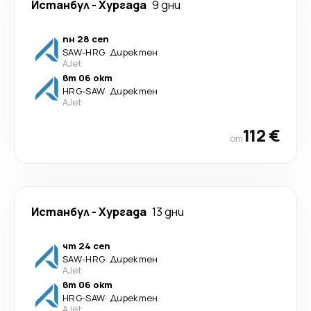
Истанбул
-
Хургада
9 дни
пн 28 сеп
SAW
-
HRG
·
Директен
AJet
вт 06 окт
HRG
-
SAW
·
Директен
AJet
112 €
от
Истанбул
-
Хургада
13 дни
чт 24 сеп
SAW
-
HRG
·
Директен
AJet
вт 06 окт
HRG
-
SAW
·
Директен
AJet