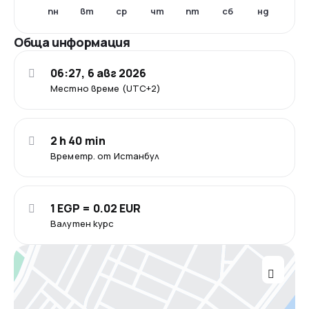
пн
вт
ср
чт
пт
сб
нд
Обща информация
06:27, 6 авг 2026
Местно време (UTC+2)
2 h 40 min
Времетр. от Истанбул
1 EGP = 0.02 EUR
Валутен курс