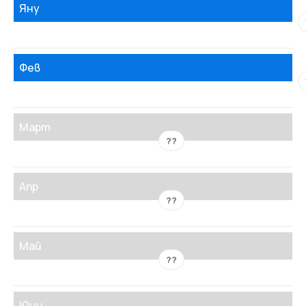
Яну
Фев
Март
??
Апр
??
Май
??
Юни