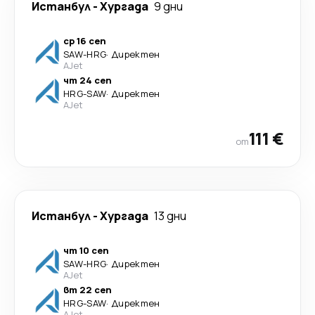
Истанбул
-
Хургада
9 дни
ср 16 сеп
SAW
-
HRG
·
Директен
AJet
чт 24 сеп
HRG
-
SAW
·
Директен
AJet
111 €
от
Истанбул
-
Хургада
13 дни
чт 10 сеп
SAW
-
HRG
·
Директен
AJet
вт 22 сеп
HRG
-
SAW
·
Директен
AJet