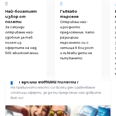
Най-богатият
Гъвкаво
избор от
търсене
полети
Откриваш най-
За секунди
изгодното
откриваме най-
предложение, като
удобния за теб
разшириш
полет из
търсенето си с
офертите на над
летища в близост
500 авиокомпании.
и гъвкави дати на
пътуването.
Търсиш евтини полети?
На правилното място си! Всеки ден сравняваме
стотици оферти, за да ти предложим най-добрите.
Виж ги!