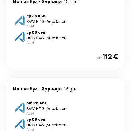
Истанбул
-
Хургада
15 дни
ср 26 авг
SAW
-
HRG
·
Директен
AJet
ср 09 сеп
HRG
-
SAW
·
Директен
AJet
112 €
от
Истанбул
-
Хургада
13 дни
пт 28 авг
SAW
-
HRG
·
Директен
AJet
ср 09 сеп
HRG
-
SAW
·
Директен
AJet