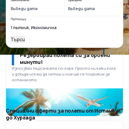
Пътници
Търси
Резервирай полета си за броени
минути!
Използвай търсачката по-горе. Просто ни кажи кога
и докъде искаш да летиш и ние ще се погрижим за
останалото.
Специални оферти за полети от Истанбул
до Хургада