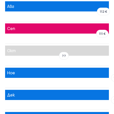
Авг
112 €
Сеп
111 €
Окт
??
Ное
Дек