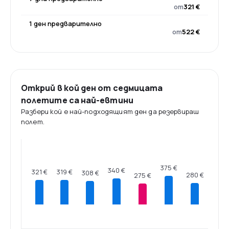
от
321 €
1 ден предварително
от
522 €
Открий в кой ден от седмицата
полетите са най-евтини
Разбери кой е най-подходящият ден да резервираш
полет.
375 €
340 €
321 €
319 €
308 €
280 €
275 €