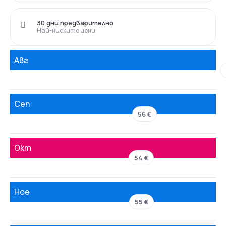
30 дни предварително
Най-ниските цени
Авг
Сеп
56 €
Окт
54 €
Ное
55 €