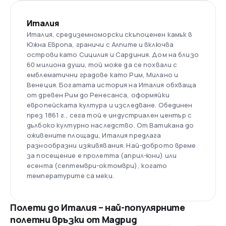
Италия
Италия, средиземноморски скъпоценен камък в
Южна Европа, граничи с Алпите и включва
острови като Сицилия и Сардиния. Дом на близо
60 милиона души, той може да се похвали с
емблематични градове като Рим, Милано и
Венеция. Богатата история на Италия обхваща
от древен Рим до Ренесанса, оформяйки
европейската култура и изследване. Обединен
през 1861 г., сега той е индустриален център с
дълбоко културно наследство. От Ватикана до
оживените площади, Италия предлага
разнообразни изживявания. Най-доброто време
за посещение е пролетта (април-юни) или
есента (септември-октомври), когато
температурите са меки.
Полети до Италия – най-популярните
полетни връзки от Мадрид