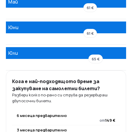
Май
61 €
Юни
61 €
Юли
65 €
Кога е най-подходящото време за
закупуване на самолетни билети?
Разбери колко по-рано си струва да резервираш
двупосочни билети.
6 месеца предварително
от
149 €
3 месеца предварително