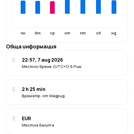
пн
вт
ср
чт
пт
сб
нд
Обща информация
22:57, 7 aug 2026
Местно време (UTC+1) в Рим
2 h 25 min
Времетр. от Мадрид
EUR
Местна валута