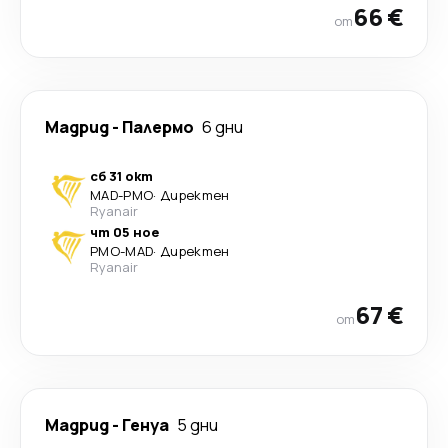
66 €
от
Мадрид
-
Палермо
6 дни
сб 31 окт
MAD
-
PMO
·
Директен
Ryanair
чт 05 ное
PMO
-
MAD
·
Директен
Ryanair
67 €
от
Мадрид
-
Генуа
5 дни