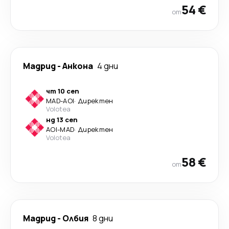
54 €
от
Мадрид
-
Анкона
4 дни
чт 10 сеп
MAD
-
AOI
·
Директен
Volotea
нд 13 сеп
AOI
-
MAD
·
Директен
Volotea
58 €
от
Мадрид
-
Олбия
8 дни