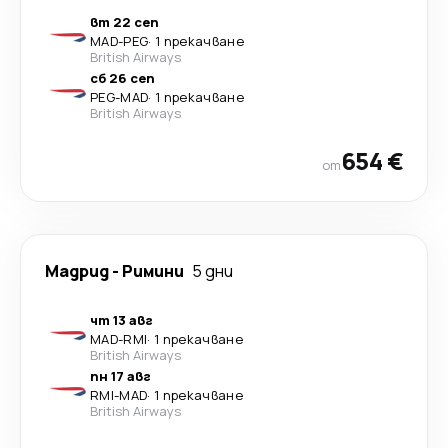
вт 22 сеп
MAD
-
PEG
·
1 прекачване
British Airways
сб 26 сеп
PEG
-
MAD
·
1 прекачване
British Airways
654 €
от
Мадрид
-
Римини
5 дни
чт 13 авг
MAD
-
RMI
·
1 прекачване
British Airways
пн 17 авг
RMI
-
MAD
·
1 прекачване
British Airways