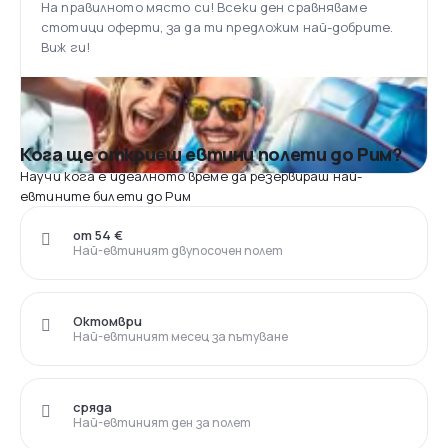
На правилното място си! Всеки ден сравняваме
стотици оферти, за да ти предложим най-добрите.
Виж ги!
Кога ще откриеш евтини полети до Рим?
Научи кога е идеалното време да резервираш най-
евтините билети до Рим
от 54 €
Най-евтиният двупосочен полет
Октомври
Най-евтиният месец за пътуване
сряда
Най-евтиният ден за полет