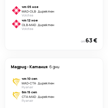
чт 05 ное
MAD
-
OLB
·
Директен
Volotea
чт 12 ное
OLB
-
MAD
·
Директен
Volotea
63 €
от
Мадрид
-
Катания
6 дни
чт 10 сеп
MAD
-
CTA
·
Директен
Ryanair
вт 15 сеп
CTA
-
MAD
·
Директен
Ryanair