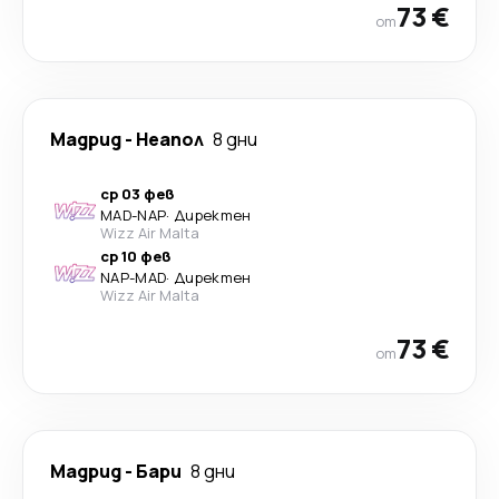
73 €
от
Мадрид
-
Неапол
8 дни
ср 03 фев
MAD
-
NAP
·
Директен
Wizz Air Malta
ср 10 фев
NAP
-
MAD
·
Директен
Wizz Air Malta
73 €
от
Мадрид
-
Бари
8 дни