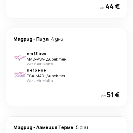
44 €
от
Мадрид
-
Пиза
4 дни
пт 13 ное
MAD
-
PSA
·
Директен
Wizz Air Malta
пн 16 ное
PSA
-
MAD
·
Директен
Wizz Air Malta
51 €
от
Мадрид
-
Ламеция Терме
5 дни