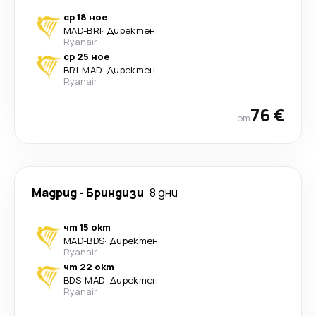
ср 18 ное
MAD
-
BRI
·
Директен
Ryanair
ср 25 ное
BRI
-
MAD
·
Директен
Ryanair
76 €
от
Мадрид
-
Бриндизи
8 дни
чт 15 окт
MAD
-
BDS
·
Директен
Ryanair
чт 22 окт
BDS
-
MAD
·
Директен
Ryanair