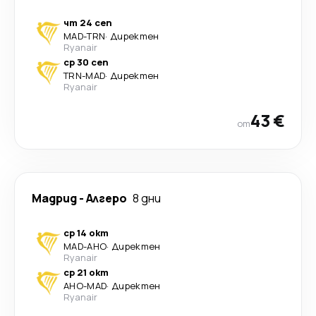
чт 24 сеп
MAD
-
TRN
·
Директен
Ryanair
ср 30 сеп
TRN
-
MAD
·
Директен
Ryanair
43 €
от
Мадрид
-
Алгеро
8 дни
ср 14 окт
MAD
-
AHO
·
Директен
Ryanair
ср 21 окт
AHO
-
MAD
·
Директен
Ryanair