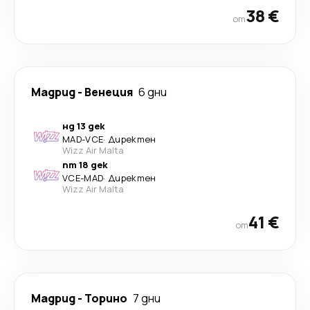
38 €
от
Мадрид
-
Венеция
6 дни
нд 13 дек
MAD
-
VCE
·
Директен
Wizz Air Malta
пт 18 дек
VCE
-
MAD
·
Директен
Wizz Air Malta
41 €
от
Мадрид
-
Торино
7 дни