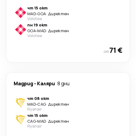
чт 15 окт
MAD
-
GOA
·
Директен
Volotea
пн 19 окт
GOA
-
MAD
·
Директен
Volotea
71 €
от
Мадрид
-
Каляри
8 дни
чт 08 окт
MAD
-
CAG
·
Директен
Ryanair
чт 15 окт
CAG
-
MAD
·
Директен
Ryanair