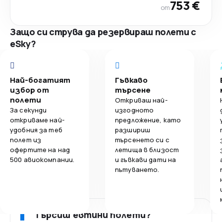
753 €
от
Защо си струва да резервираш полети с
eSky?
Най-богатият
Гъвкаво
избор от
търсене
полети
Откриваш най-
За секунди
изгодното
откриваме най-
предложение, като
удобния за теб
разшириш
полет из
търсенето си с
офертите на над
летища в близост
500 авиокомпании.
и гъвкави дати на
пътуването.
Търсиш евтини полети?