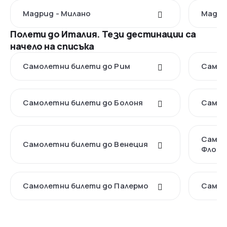
Мадрид - Милано
Мадри
Полети до Италия. Тези дестинации са
начело на списъка
Самолетни билети до Рим
Самол
Самолетни билети до Болоня
Самол
Самол
Самолетни билети до Венеция
Флоре
Самолетни билети до Палермо
Самол