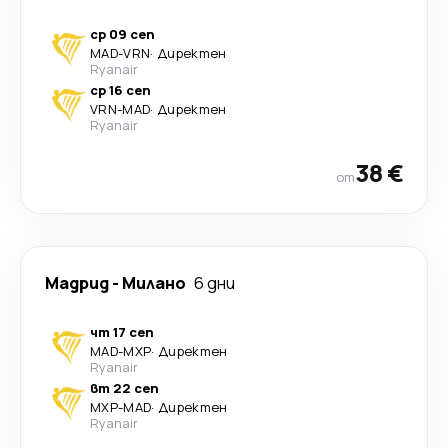
ср 09 сеп
MAD
-
VRN
·
Директен
Ryanair
ср 16 сеп
VRN
-
MAD
·
Директен
Ryanair
38 €
от
Мадрид
-
Милано
6 дни
чт 17 сеп
MAD
-
MXP
·
Директен
Ryanair
вт 22 сеп
MXP
-
MAD
·
Директен
Ryanair