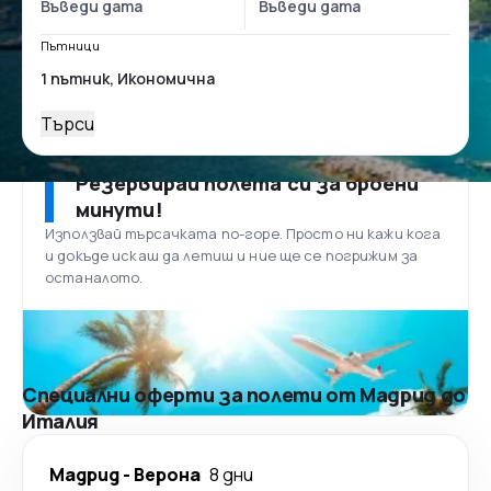
Пътници
Търси
Резервирай полета си за броени
минути!
Използвай търсачката по-горе. Просто ни кажи кога
и докъде искаш да летиш и ние ще се погрижим за
останалото.
Специални оферти за полети от Мадрид до
Италия
Мадрид
-
Верона
8 дни