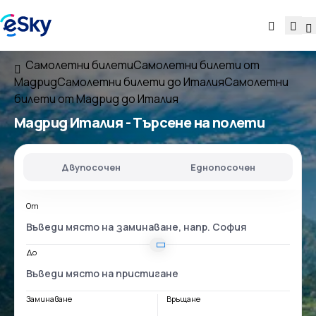
Самолетни билети
Самолетни билети от
Мадрид
Самолетни билети до Италия
Самолетни
билети от Мадрид до Италия
Мадрид Италия
- Търсене на полети
Двупосочен
Еднопосочен
От
До
Заминаване
Връщане