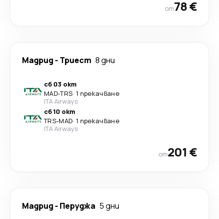
78 €
от
Мадрид
-
Триест
8 дни
сб 03 окт
MAD
-
TRS
·
1 прекачване
ITA Airways
сб 10 окт
TRS
-
MAD
·
1 прекачване
ITA Airways
201 €
от
Мадрид
-
Перуджа
5 дни