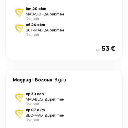
вт 20 окт
MAD
-
SUF
·
Директен
Ryanair
сб 24 окт
SUF
-
MAD
·
Директен
Ryanair
53 €
от
Мадрид
-
Болоня
8 дни
ср 30 сеп
MAD
-
BLQ
·
Директен
Ryanair
ср 07 окт
BLQ
-
MAD
·
Директен
Ryanair