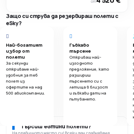
от
Защо си струва да резервираш полети с
eSky?
Най-богатият
Гъвкаво
избор от
търсене
полети
Откриваш най-
За секунди
изгодното
откриваме най-
предложение, като
удобния за теб
разшириш
полет из
търсенето си с
офертите на над
летища в близост
500 авиокомпании.
и гъвкави дати на
пътуването.
Търсиш евтини полети?
На правилното място си! Всеки ден сравняваме