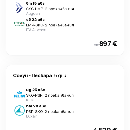
вт 18 авг
SKG
-
LMP
·
2 прекачвания
Aegean
сб 22 авг
LMP
-
SKG
·
2 прекачвания
ITA Airways
897 €
от
Солун
-
Пескара
6 дни
нд 23 авг
SKG
-
PSR
·
2 прекачвания
KLM
пт 28 авг
PSR
-
SKG
·
2 прекачвания
Luxair
4 520 €