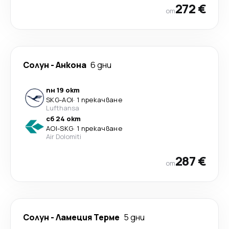
272 €
от
Солун
-
Анкона
6 дни
пн 19 окт
SKG
-
AOI
·
1 прекачване
Lufthansa
сб 24 окт
AOI
-
SKG
·
1 прекачване
Air Dolomiti
287 €
от
Солун
-
Ламеция Терме
5 дни