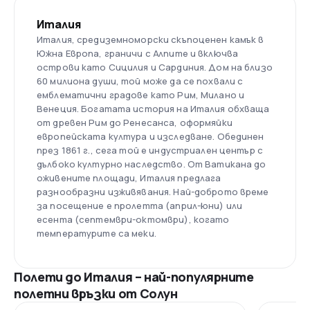
Италия
Италия, средиземноморски скъпоценен камък в
Южна Европа, граничи с Алпите и включва
острови като Сицилия и Сардиния. Дом на близо
60 милиона души, той може да се похвали с
емблематични градове като Рим, Милано и
Венеция. Богатата история на Италия обхваща
от древен Рим до Ренесанса, оформяйки
европейската култура и изследване. Обединен
през 1861 г., сега той е индустриален център с
дълбоко културно наследство. От Ватикана до
оживените площади, Италия предлага
разнообразни изживявания. Най-доброто време
за посещение е пролетта (април-юни) или
есента (септември-октомври), когато
температурите са меки.
Полети до Италия – най-популярните
полетни връзки от Солун