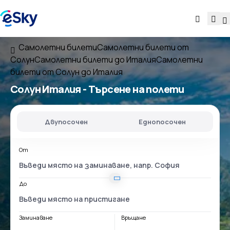
Самолетни билети
Самолетни билети от
Солун
Самолетни билети до Италия
Самолетни
билети от Солун до Италия
Солун Италия
- Търсене на полети
Двупосочен
Еднопосочен
От
До
Заминаване
Връщане