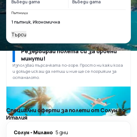
Пътници
Търси
Резервирай полета си за броени
минути!
Използвай търсачката по-горе. Просто ни кажи кога
и докъде искаш да летиш и ние ще се погрижим за
останалото.
Специални оферти за полети от Солун до
Италия
Солун
-
Милано
5 дни