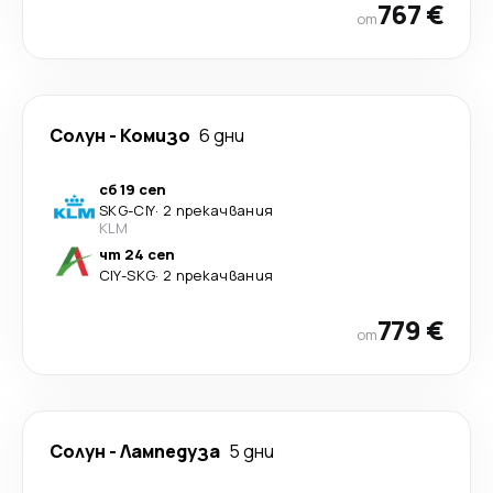
767 €
от
Солун
-
Комизо
6 дни
сб 19 сеп
SKG
-
CIY
·
2 прекачвания
KLM
чт 24 сеп
CIY
-
SKG
·
2 прекачвания
779 €
от
Солун
-
Лампедуза
5 дни