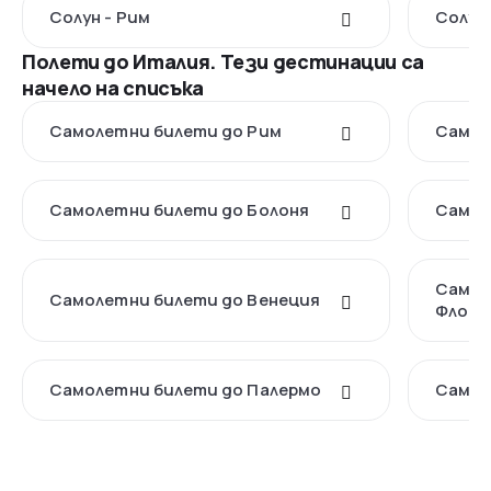
Солун - Рим
Солун
Полети до Италия. Тези дестинации са
начело на списъка
Самолетни билети до Рим
Самол
Самолетни билети до Болоня
Самол
Самол
Самолетни билети до Венеция
Флоре
Самолетни билети до Палермо
Самол