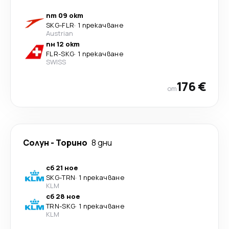
пт 09 окт
SKG
-
FLR
·
1 прекачване
Austrian
пн 12 окт
FLR
-
SKG
·
1 прекачване
SWISS
176 €
от
Солун
-
Торино
8 дни
сб 21 ное
SKG
-
TRN
·
1 прекачване
KLM
сб 28 ное
TRN
-
SKG
·
1 прекачване
KLM