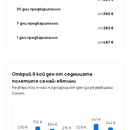
30 дни предварително
от
360 €
7 дни предварително
от
262 €
1 ден предварително
от
487 €
Открий в кой ден от седмицата
полетите са най-евтини
Разбери кой е най-подходящият ден да резервираш
полет.
441 €
374 €
344 €
304 €
230 €
229 €
215 €