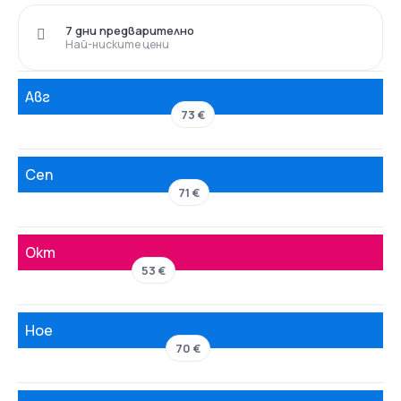
7 дни предварително
Най-ниските цени
Авг
73 €
Сеп
71 €
Окт
53 €
Ное
70 €