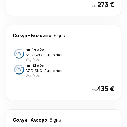
273 €
от
Солун
-
Болцано
8 дни
пт 14 авг
SKG
-
BZO
·
Директен
Sky Alps
пт 21 авг
BZO
-
SKG
·
Директен
Sky Alps
435 €
от
Солун
-
Алгеро
6 дни