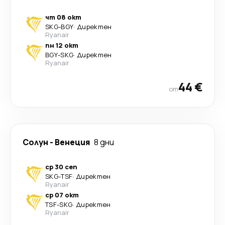
чт 08 окт
SKG
-
BGY
·
Директен
Ryanair
пн 12 окт
BGY
-
SKG
·
Директен
Ryanair
44 €
от
Солун
-
Венеция
8 дни
ср 30 сеп
SKG
-
TSF
·
Директен
Ryanair
ср 07 окт
TSF
-
SKG
·
Директен
Ryanair