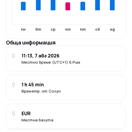
пн
вт
ср
чт
пт
сб
нд
Обща информация
11:13, 7 авг 2026
Местно време (UTC+1) в Рим
1 h 45 min
Времетр. от Солун
EUR
Местна валута