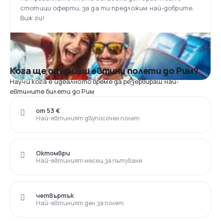
стотици оферти, за да ти предложим най-добрите.
Виж ги!
Кога ще откриеш евтини полети до Рим?
Научи кога е идеалното време да резервираш най-
евтините билети до Рим
от 53 €
Най-евтиният двупосочен полет
Октомври
Най-евтиният месец за пътуване
четвъртък
Най-евтиният ден за полет