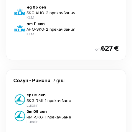
нд 06 сеп
SKG
-
AHO
·
2 прекачвания
KLM
пт 11 сеп
AHO
-
SKG
·
2 прекачвания
KLM
627 €
от
Солун
-
Римини
7 дни
ср 02 сеп
SKG
-
RMI
·
1 прекачване
Luxair
вт 08 сеп
RMI
-
SKG
·
1 прекачване
Luxair