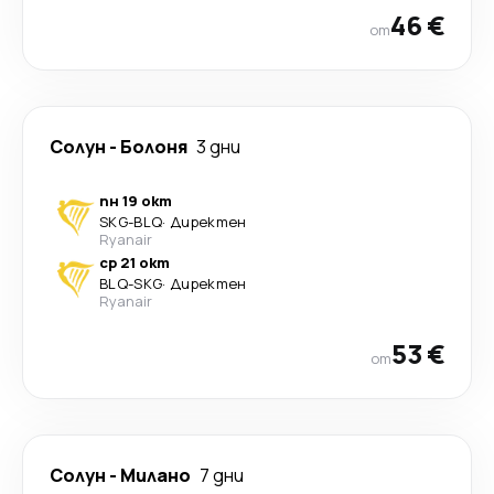
46 €
от
Солун
-
Болоня
3 дни
пн 19 окт
SKG
-
BLQ
·
Директен
Ryanair
ср 21 окт
BLQ
-
SKG
·
Директен
Ryanair
53 €
от
Солун
-
Милано
7 дни