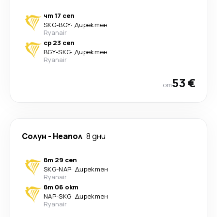
чт 17 сеп
SKG
-
BGY
·
Директен
Ryanair
ср 23 сеп
BGY
-
SKG
·
Директен
Ryanair
53 €
от
Солун
-
Неапол
8 дни
вт 29 сеп
SKG
-
NAP
·
Директен
Ryanair
вт 06 окт
NAP
-
SKG
·
Директен
Ryanair