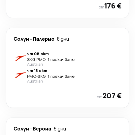
176 €
от
Солун
-
Палермо
8 дни
чт 08 окт
SKG
-
PMO
·
1 прекачване
Austrian
чт 15 окт
PMO
-
SKG
·
1 прекачване
Austrian
207 €
от
Солун
-
Верона
5 дни