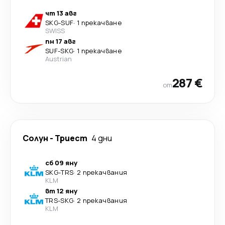
чт 13 авг
SKG
-
SUF
·
1 прекачване
SWISS
пн 17 авг
SUF
-
SKG
·
1 прекачване
Austrian
287 €
от
Солун
-
Триест
4 дни
сб 09 яну
SKG
-
TRS
·
2 прекачвания
KLM
вт 12 яну
TRS
-
SKG
·
2 прекачвания
KLM