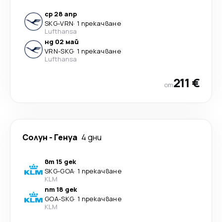
ср 28 апр
SKG
-
VRN
·
1 прекачване
Lufthansa
нд 02 май
VRN
-
SKG
·
1 прекачване
Lufthansa
211 €
от
Солун
-
Генуа
4 дни
вт 15 дек
SKG
-
GOA
·
1 прекачване
KLM
пт 18 дек
GOA
-
SKG
·
1 прекачване
KLM