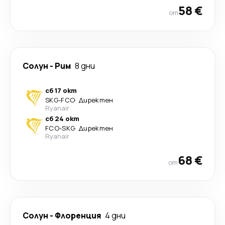
58 €
от
Солун
-
Рим
8 дни
сб 17 окт
SKG
-
FCO
·
Директен
Ryanair
сб 24 окт
FCO
-
SKG
·
Директен
Ryanair
68 €
от
Солун
-
Флоренция
4 дни