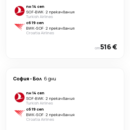
пн 14 сеп
SOF
-
BWK
·
2 прекачвания
Turkish Airlines
сб 19 сеп
BWK
-
SOF
·
2 прекачвания
Croatia Airlines
516 €
от
София
-
Бол
6 дни
пн 14 сеп
SOF
-
BWK
·
2 прекачвания
Turkish Airlines
сб 19 сеп
BWK
-
SOF
·
2 прекачвания
Croatia Airlines