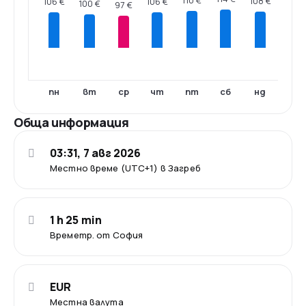
110 €
108 €
106 €
106 €
100 €
97 €
пн
вт
ср
чт
пт
сб
нд
Обща информация
03:31, 7 авг 2026
Местно време (UTC+1) в Загреб
1 h 25 min
Времетр. от София
EUR
Местна валута