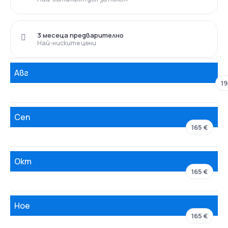
3 месеца предварително
Най-ниските цени
Авг
19
Сеп
165 €
Окт
165 €
Ное
165 €