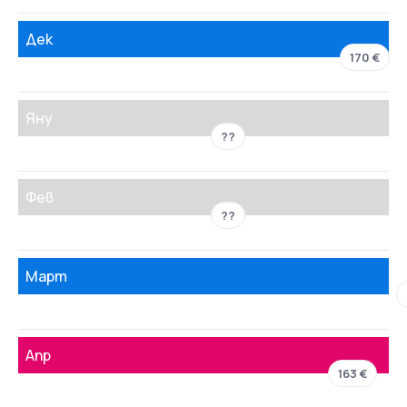
Дек
170 €
Яну
??
Фев
??
Март
Апр
163 €