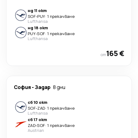
нд 11 окт
SOF
-
PUY
·
1 прекачване
Lufthansa
нд 18 окт
PUY
-
SOF
·
1 прекачване
Lufthansa
165 €
от
София
-
Задар
8 дни
сб 10 окт
SOF
-
ZAD
·
1 прекачване
Lufthansa
сб 17 окт
ZAD
-
SOF
·
1 прекачване
Austrian