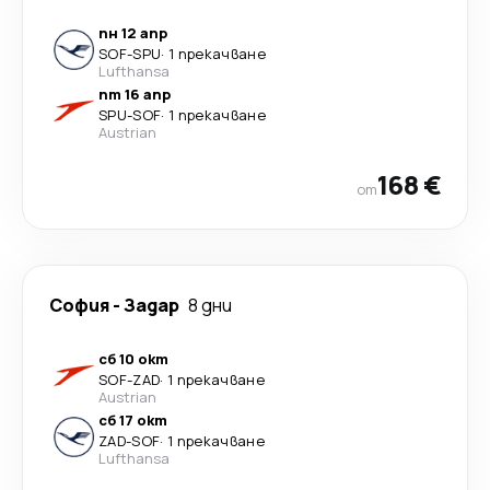
пн 12 апр
SOF
-
SPU
·
1 прекачване
Lufthansa
пт 16 апр
SPU
-
SOF
·
1 прекачване
Austrian
168 €
от
София
-
Задар
8 дни
сб 10 окт
SOF
-
ZAD
·
1 прекачване
Austrian
сб 17 окт
ZAD
-
SOF
·
1 прекачване
Lufthansa