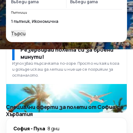
Пътници
Търси
Резервирай полета си за броени
минути!
Използвай търсачката по-горе. Просто ни кажи кога
и докъде искаш да летиш и ние ще се погрижим за
останалото.
Специални оферти за полети от София до
Хърватия
София
-
Пула
8 дни