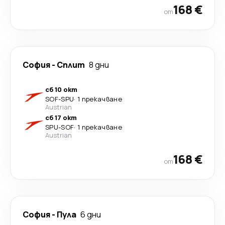
168 €
от
София
-
Сплит
8 дни
сб 10 окт
SOF
-
SPU
·
1 прекачване
Austrian
сб 17 окт
SPU
-
SOF
·
1 прекачване
Austrian
168 €
от
София
-
Пула
6 дни