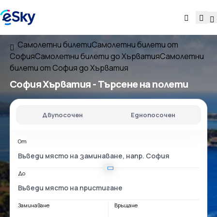
Самолетни билети
Самолетни билети от
София
Самолетни билети до Хърватия
Самолетни
билети от София до Хърватия
София Хърватия
- Търсене на полети
Двупосочен
Еднопосочен
От
До
Заминаване
Връщане