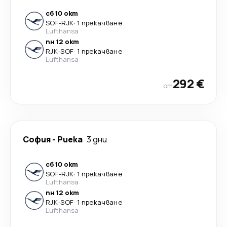
сб 10 окт
SOF
-
RJK
·
1 прекачване
Lufthansa
пн 12 окт
RJK
-
SOF
·
1 прекачване
Lufthansa
292 €
от
София
-
Риека
3 дни
сб 10 окт
SOF
-
RJK
·
1 прекачване
Lufthansa
пн 12 окт
RJK
-
SOF
·
1 прекачване
Lufthansa