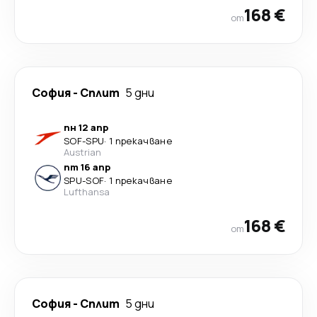
168 €
от
София
-
Сплит
5 дни
пн 12 апр
SOF
-
SPU
·
1 прекачване
Austrian
пт 16 апр
SPU
-
SOF
·
1 прекачване
Lufthansa
168 €
от
София
-
Сплит
5 дни