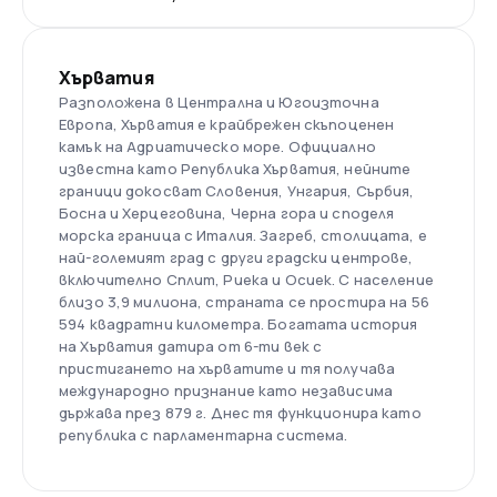
Хърватия
Разположена в Централна и Югоизточна
Европа, Хърватия е крайбрежен скъпоценен
камък на Адриатическо море. Официално
известна като Република Хърватия, нейните
граници докосват Словения, Унгария, Сърбия,
Босна и Херцеговина, Черна гора и споделя
морска граница с Италия. Загреб, столицата, е
най-големият град с други градски центрове,
включително Сплит, Риека и Осиек. С население
близо 3,9 милиона, страната се простира на 56
594 квадратни километра. Богатата история
на Хърватия датира от 6-ти век с
пристигането на хърватите и тя получава
международно признание като независима
държава през 879 г. Днес тя функционира като
република с парламентарна система.