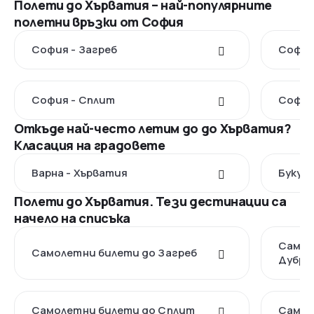
Полети до Хърватия – най-популярните
полетни връзки от София
София - Загреб
София
София - Сплит
София
Откъде най-често летим до до Хърватия?
Класация на градовете
Варна - Хърватия
Букур
Полети до Хърватия. Тези дестинации са
начело на списъка
Самол
Самолетни билети до Загреб
Дубро
Самолетни билети до Сплит
Самол