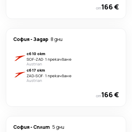
166 €
от
София
-
Задар
8 дни
сб 10 окт
SOF
-
ZAD
·
1 прекачване
Austrian
сб 17 окт
ZAD
-
SOF
·
1 прекачване
Austrian
166 €
от
София
-
Сплит
5 дни