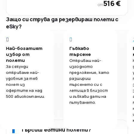
516 €
от
Защо си струва да резервираш полети с
eSky?
Най-богатият
Гъвкаво
избор от
търсене
полети
Откриваш най-
За секунди
изгодното
откриваме най-
предложение, като
удобния за теб
разшириш
полет из
търсенето си с
офертите на над
летища в близост
500 авиокомпании.
и гъвкави дати на
пътуването.
Търсиш евтини полети?