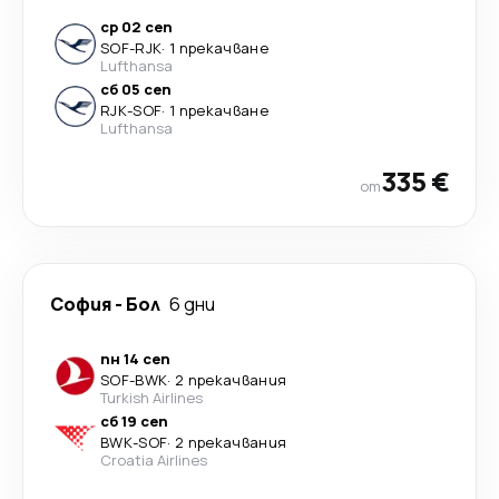
ср 02 сеп
SOF
-
RJK
·
1 прекачване
Lufthansa
сб 05 сеп
RJK
-
SOF
·
1 прекачване
Lufthansa
335 €
от
София
-
Бол
6 дни
пн 14 сеп
SOF
-
BWK
·
2 прекачвания
Turkish Airlines
сб 19 сеп
BWK
-
SOF
·
2 прекачвания
Croatia Airlines