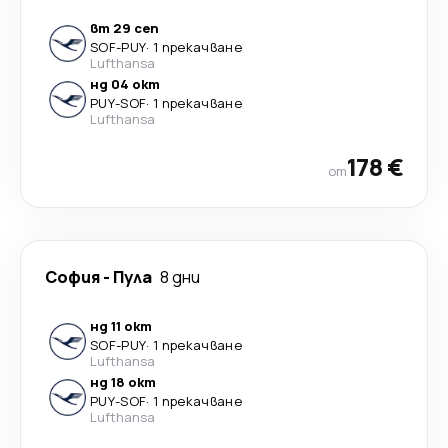
вт 29 сеп
SOF
-
PUY
·
1 прекачване
Lufthansa
нд 04 окт
PUY
-
SOF
·
1 прекачване
Lufthansa
178 €
от
София
-
Пула
8 дни
нд 11 окт
SOF
-
PUY
·
1 прекачване
Lufthansa
нд 18 окт
PUY
-
SOF
·
1 прекачване
Lufthansa