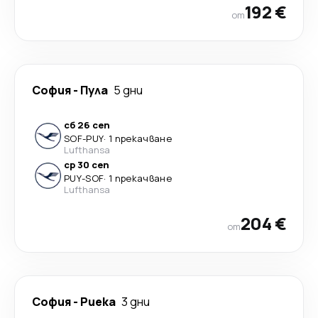
192 €
от
София
-
Пула
5 дни
сб 26 сеп
SOF
-
PUY
·
1 прекачване
Lufthansa
ср 30 сеп
PUY
-
SOF
·
1 прекачване
Lufthansa
204 €
от
София
-
Риека
3 дни