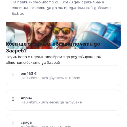
На правилното място си! Всеки ден сравняваме
стотици оферти, за да ти предложим най-добрите.
Виж ги!
Кога ще откриеш евтини полети до
Загреб?
Научи кога е идеалното време да резервираш най-
евтините билети до Загреб
от 163 €
Най-евтиният двупосочен полет
Април
Най-евтиният месец за пътуване
сряда
Най-евтиният ден за полет