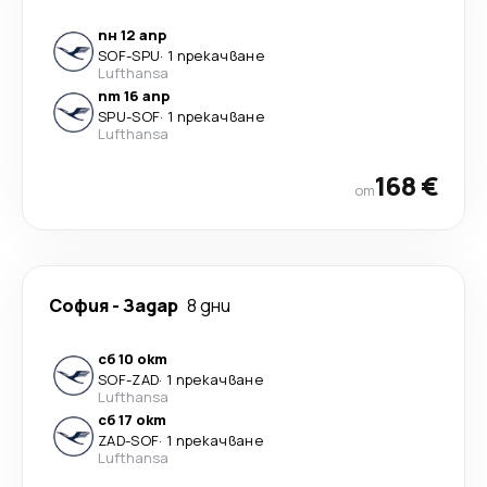
пн 12 апр
SOF
-
SPU
·
1 прекачване
Lufthansa
пт 16 апр
SPU
-
SOF
·
1 прекачване
Lufthansa
168 €
от
София
-
Задар
8 дни
сб 10 окт
SOF
-
ZAD
·
1 прекачване
Lufthansa
сб 17 окт
ZAD
-
SOF
·
1 прекачване
Lufthansa