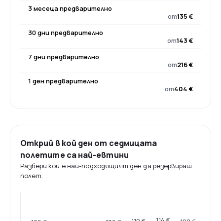
3 месеца предварително
от
135 €
30 дни предварително
от
143 €
7 дни предварително
от
216 €
1 ден предварително
от
404 €
Открий в кой ден от седмицата
полетите са най-евтини
Разбери кой е най-подходящият ден да резервираш
полет.
114 €