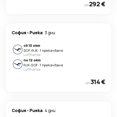
292 €
от
София
-
Риека
3 дни
сб 10 окт
SOF
-
RJK
·
1 прекачване
Lufthansa
пн 12 окт
RJK
-
SOF
·
1 прекачване
Lufthansa
314 €
от
София
-
Риека
4 дни