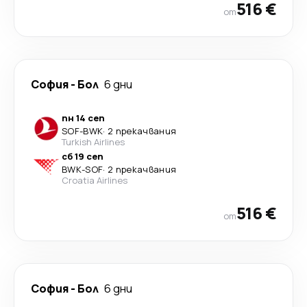
516 €
от
София
-
Бол
6 дни
пн 14 сеп
SOF
-
BWK
·
2 прекачвания
Turkish Airlines
сб 19 сеп
BWK
-
SOF
·
2 прекачвания
Croatia Airlines
516 €
от
София
-
Бол
6 дни