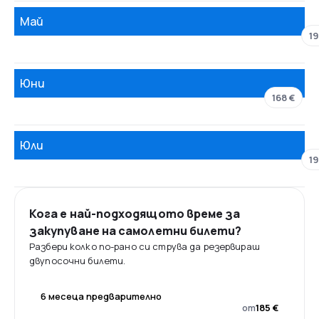
Май
19
Юни
168 €
Юли
19
Кога е най-подходящото време за
закупуване на самолетни билети?
Разбери колко по-рано си струва да резервираш
двупосочни билети.
6 месеца предварително
от
185 €