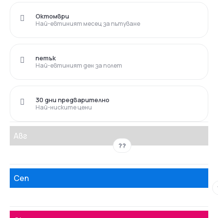
Октомври
Най-евтиният месец за пътуване
петък
Най-евтиният ден за полет
30 дни предварително
Най-ниските цени
Авг
??
Сеп