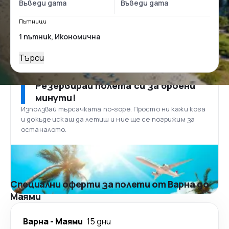
Пътници
Търси
Резервирай полета си за броени
минути!
Използвай търсачката по-горе. Просто ни кажи кога
и докъде искаш да летиш и ние ще се погрижим за
останалото.
Специални оферти за полети от Варна до
Маями
Варна
-
Маями
15 дни