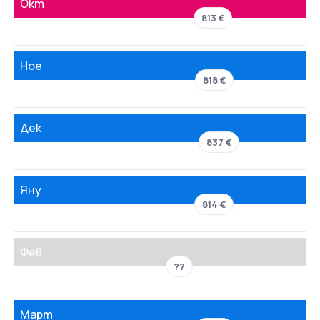
Окт
813 €
Ное
818 €
Дек
837 €
Яну
814 €
Фев
??
Март