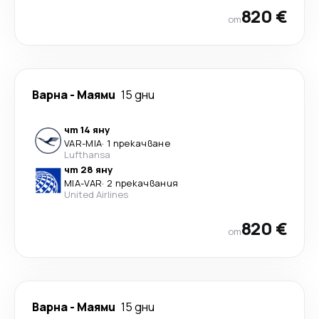
820 €
от
Варна
-
Маями
15 дни
чт 14 яну
VAR
-
MIA
·
1 прекачване
Lufthansa
чт 28 яну
MIA
-
VAR
·
2 прекачвания
United Airlines
820 €
от
Варна
-
Маями
15 дни