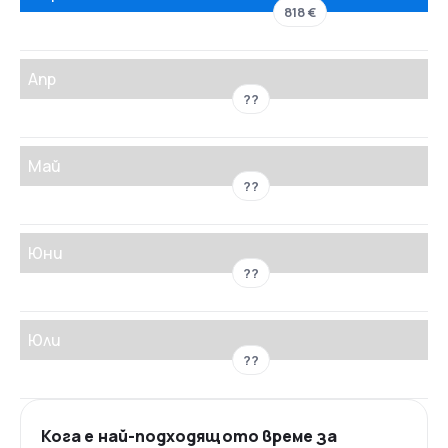
818 €
Апр
??
Май
??
Юни
??
Юли
??
Кога е най-подходящото време за