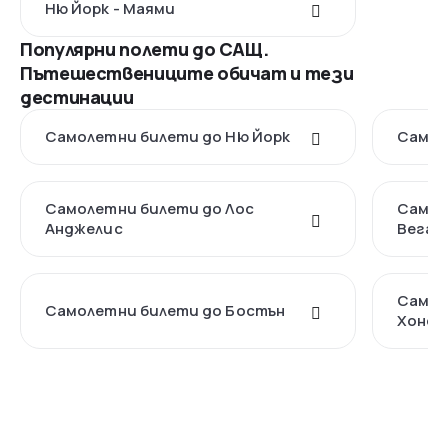
Ню Йорк - Маями
Популярни полети до САЩ.
Пътешествениците обичат и тези
дестинации
Самолетни билети до Ню Йорк
Самол
Самолетни билети до Лос
Самол
Анджелис
Вегас
Самол
Самолетни билети до Бостън
Хонол