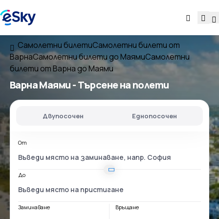
Самолетни билети
Самолетни билети от
Варна
Самолетни билети до Маями
Самолетни
билети от Варна до Маями
Варна Маями
- Търсене на полети
Двупосочен
Еднопосочен
От
До
Заминаване
Връщане