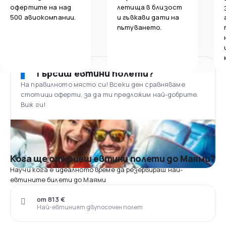
офертите на над
летища в близост
500 авиокомпании.
и гъвкави дати на
пътуването.
Търсиш евтини полети?
На правилното място си! Всеки ден сравняваме
стотици оферти, за да ти предложим най-добрите.
Виж ги!
Кога ще откриеш евтини полети до Маями?
Научи кога е идеалното време да резервираш най-
евтините билети до Маями
от 813 €
Най-евтиният двупосочен полет