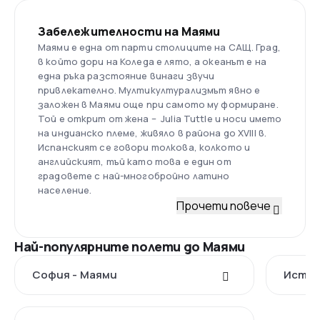
Забележителности на Маями
Маями е една от парти столиците на САЩ. Град,
в който дори на Коледа е лято, а океанът е на
една ръка разстояние винаги звучи
привлекателно. Мултикултурализмът явно е
заложен в Маями още при самото му формиране.
Той е открит от жена – Julia Tuttle и носи името
на индианско племе, живяло в района до XVIII в.
Испанският се говори толкова, колкото и
английският, тъй като това е един от
градовете с най-многобройно латино
население.
Прочети повече
Най-популярните полети до Маями
София - Маями
Истан