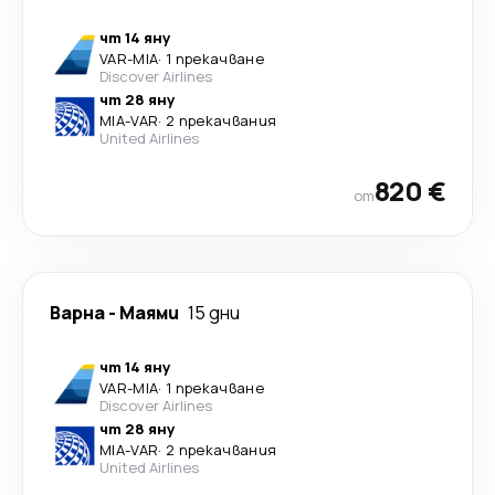
чт 14 яну
VAR
-
MIA
·
1 прекачване
Discover Airlines
чт 28 яну
MIA
-
VAR
·
2 прекачвания
United Airlines
820 €
от
Варна
-
Маями
15 дни
чт 14 яну
VAR
-
MIA
·
1 прекачване
Discover Airlines
чт 28 яну
MIA
-
VAR
·
2 прекачвания
United Airlines