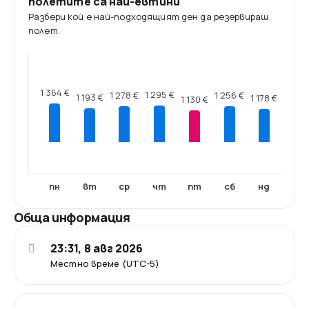
полетите са най-евтини
Разбери кой е най-подходящият ден да резервираш
полет.
1 364 €
1 295 €
1 278 €
1 256 €
1 193 €
1 178 €
1 130 €
пн
вт
ср
чт
пт
сб
нд
Обща информация
23:31, 8 авг 2026
Местно време (UTC-5)