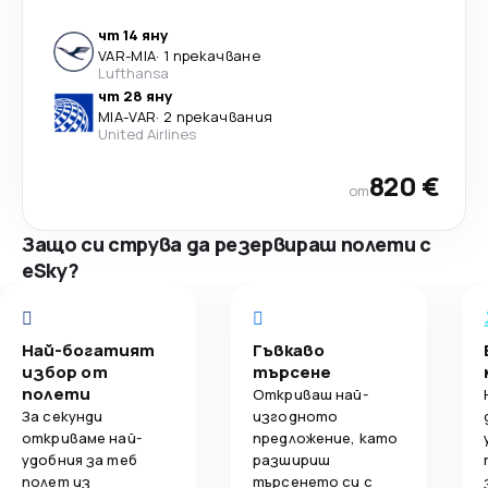
чт 14 яну
VAR
-
MIA
·
1 прекачване
Lufthansa
чт 28 яну
MIA
-
VAR
·
2 прекачвания
United Airlines
820 €
от
Защо си струва да резервираш полети с
eSky?
Най-богатият
Гъвкаво
избор от
търсене
полети
Откриваш най-
За секунди
изгодното
откриваме най-
предложение, като
удобния за теб
разшириш
полет из
търсенето си с