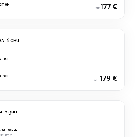
ктен
177 €
от
ул
4 дни
ктен
ктен
179 €
от
я
5 дни
екачване
Shuttle