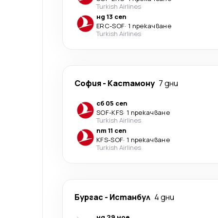
Turkish Airlines
нд 13 сеп
ERC
-
SOF
·
1 прекачване
Turkish Airlines
София
-
Кастамону
7 дни
сб 05 сеп
SOF
-
KFS
·
1 прекачване
Turkish Airlines
пт 11 сеп
KFS
-
SOF
·
1 прекачване
Turkish Airlines
Бургас
-
Истанбул
4 дни
нд 29 ное