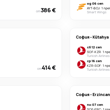
нд 06 сеп
386 €
AYT
-
BOJ
·
1 пр
от
Smart Wings
София
-
Kütahya
сб 12 сеп
SOF
-
KZR
·
1 пр
Turkish Airlines
ср 16 сеп
414 €
KZR
-
SOF
·
1 пр
от
Turkish Airlines
София
-
Erzincan
пн 07 сеп
SOF
-
ERC
·
1 п