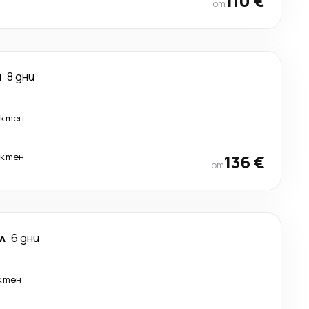
110 €
от
я
8 дни
ектен
ектен
136 €
от
л
6 дни
ктен