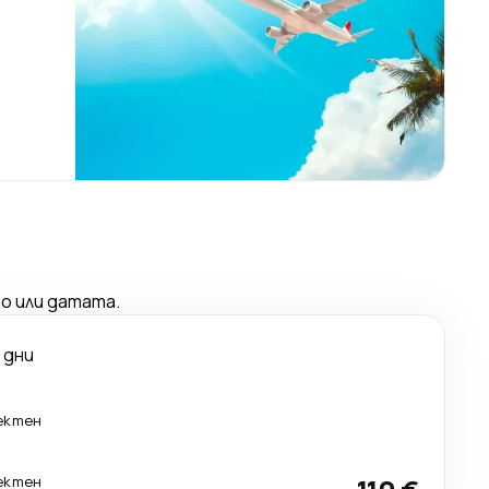
о или датата.
 дни
ектен
ектен