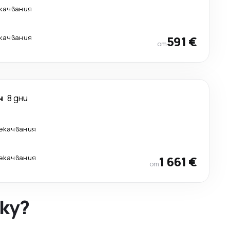
екачвания
екачвания
591 €
от
н
8 дни
рекачвания
рекачвания
1 661 €
от
ky?