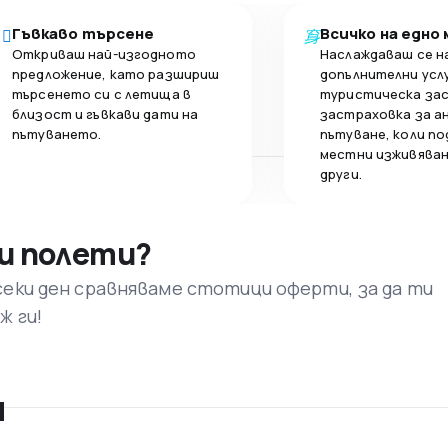
Гъвкаво търсене
Всичко на едно
Откриваш най-изгодното
Наслаждаваш се н
предложение, като разшириш
допълнителни усл
търсенето си с летища в
туристическа за
близост и гъвкави дати на
застраховка за а
пътуването.
пътуване, коли по
местни изживяван
други.
и полети?
секи ден сравняваме стотици оферти, за да ти
ж ги!
я