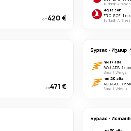
Turkish Airlines
нд 13 сеп
420 €
ERC
-
SOF
·
1 п
от
Turkish Airlines
Бургас
-
Измир
пн 17 авг
BOJ
-
ADB
·
1 пр
Smart Wings
чт 20 авг
471 €
ADB
-
BOJ
·
1 пр
от
Smart Wings
Бургас
-
Истанб
нд 30 авг