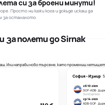
лета си за броени минути!
ре. Просто ни кажи кога и докъде искаш да
м за останалото.
 за полети до Sirnak
саш. Или направи ново търсене, като промениш летищет
София
-
Измир
5
сб 10 окт
SOF
-
ADB
·
Дир
SunExpress
ср 14 окт
ADB
-
SOF
·
Дир