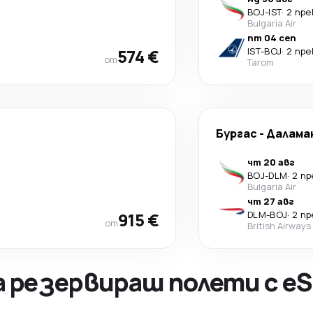
BOJ
-
IST
·
2 пр
Bulgaria Air
пт 04 сеп
574 €
IST
-
BOJ
·
2 пр
от
Tarom
Бургас
-
Далама
чт 20 авг
BOJ
-
DLM
·
2 п
Bulgaria Air
чт 27 авг
915 €
DLM
-
BOJ
·
2 п
от
British Airways
а резервираш полети с eS