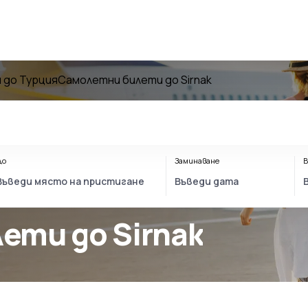
 до Турция
Самолетни билети до Sirnak
До
Заминаване
В
ети до Sirnak