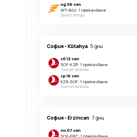
нд 06 сеп
AYT
-
BOJ
·
1 прекачване
Smart Wings
София
-
Kütahya
5 дни
сб 12 сеп
SOF
-
KZR
·
1 прекачване
Turkish Airlines
ср 16 сеп
KZR
-
SOF
·
1 прекачване
Turkish Airlines
София
-
Erzincan
7 дни
пн 07 сеп
SOF
-
ERC
·
1 прекачване