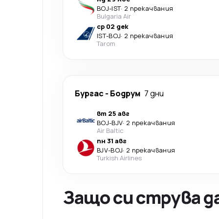
BOJ
-
IST
·
2 прекачвания
Bulgaria Air
ср 02 дек
IST
-
BOJ
·
2 прекачвания
Tarom
Бургас
-
Бодрум
7 дни
вт 25 авг
BOJ
-
BJV
·
2 прекачвания
Air Baltic
пн 31 авг
BJV
-
BOJ
·
2 прекачвания
Turkish Airlines
Защо си струва д