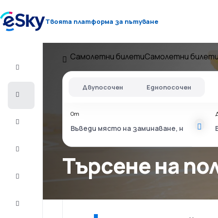
Твоята платформа за пътуване
Самолетни билети
Самолетни билети
Полет+Хотел
Двупосочен
Еднопосочен
Самолетни
билети
От
Почивки
Лято
2026
Търсене на пол
Зима
2026/27
Last
minute