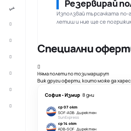
Резервирай по
All-
inclusive
Използвай търсачката по-го
летиш и ние ще се погрижи
City
Break
Настаняване
Специални оферти
Оферти
Завърши
Няма полети по този маршрут
пътуването
Виж други оферти, които може да харе
Съвети и
вдъхновение
София
-
Измир
8 дни
Обслужване
ср 07 окт
на клиенти
SOF
-
ADB
·
Директен
SunExpress
ср 14 окт
ADB
-
SOF
·
Директен