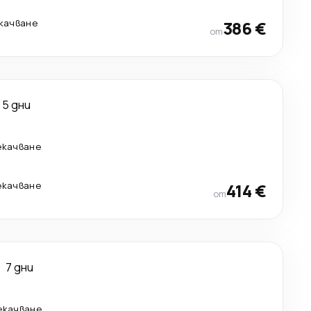
екачване
386 €
от
5 дни
екачване
екачване
414 €
от
7 дни
рекачване