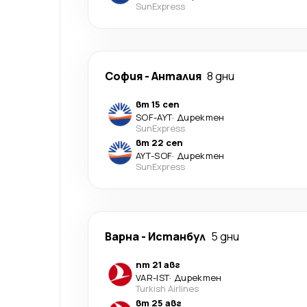
SunExpress
София
-
Анталия
8 дни
вт 15 сеп
SOF
-
AYT
·
Директен
SunExpress
вт 22 сеп
AYT
-
SOF
·
Директен
SunExpress
Варна
-
Истанбул
5 дни
пт 21 авг
VAR
-
IST
·
Директен
Turkish Airlines
вт 25 авг