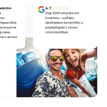
 място
4.7
а
Над 3200 отзива от
уги:
клиенти – избери
страховка,
проверено качество и
нулация на
резервирай с пълно
д наем,
спокойствие.
ия и много