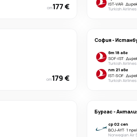
177 €
IST
-
VAR
·
Дире
от
Turkish Airlines
София
-
Истанб
вт 18 авг
SOF
-
IST
·
Дире
Turkish Airlines
пт 21 авг
179 €
IST
-
SOF
·
Дире
от
Turkish Airlines
Бургас
-
Антали
ср 02 сеп
BOJ
-
AYT
·
1 пр
Norwegian Air 