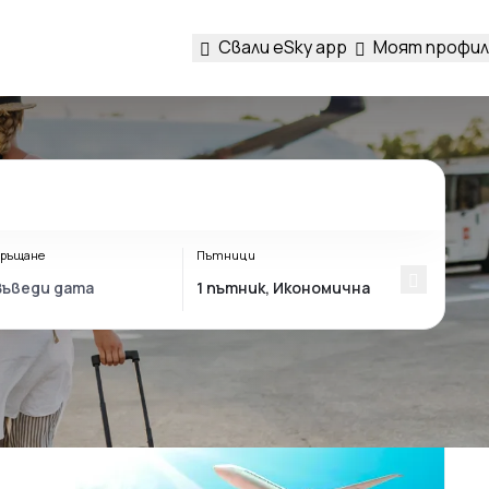
Свали eSky app
Моят профил
ръщане
Пътници