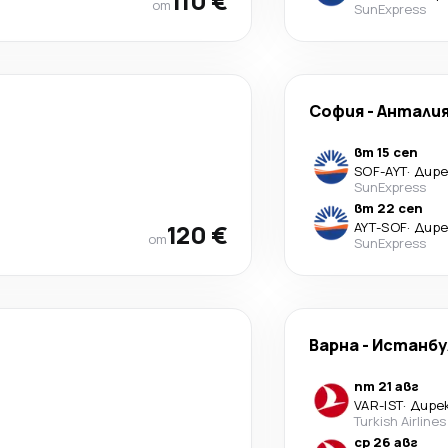
110 €
от
SunExpress
София
-
Антали
вт 15 сеп
SOF
-
AYT
·
Дир
SunExpress
вт 22 сеп
120 €
AYT
-
SOF
·
Дир
от
SunExpress
Варна
-
Истанбу
пт 21 авг
VAR
-
IST
·
Дире
Turkish Airlines
ср 26 авг