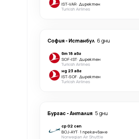
IST
-
VAR
·
Директен
Turkish Airlines
София
-
Истанбул
6 дни
вт 18 авг
SOF
-
IST
·
Директен
Turkish Airlines
нд 23 авг
IST
-
SOF
·
Директен
Turkish Airlines
Бургас
-
Анталия
5 дни
ср 02 сеп
BOJ
-
AYT
·
1 прекачване
Norwegian Air Shuttle