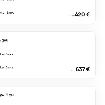
рекачване
420 €
от
4 дни
екачване
екачване
637 €
от
ул
6 дни