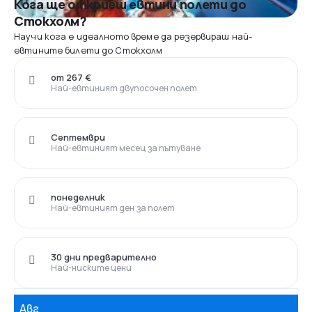
Кога ще откриеш евтини полети до
Стoкхолм?
Научи кога е идеалното време да резервираш най-
евтините билети до Стoкхолм
от 267 €
Най-евтиният двупосочен полет
Септември
Най-евтиният месец за пътуване
понеделник
Най-евтиният ден за полет
30 дни предварително
Най-ниските цени
Авг