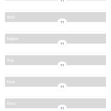
??
Фев
??
Март
??
Апр
??
Май
??
Юни
??