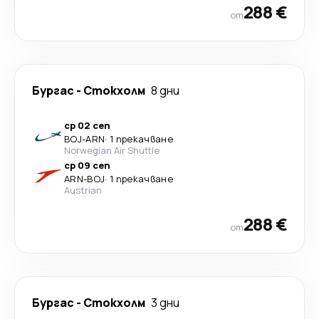
288 €
от
Бургас
-
Стoкхолм
8 дни
ср 02 сеп
BOJ
-
ARN
·
1 прекачване
Norwegian Air Shuttle
ср 09 сеп
ARN
-
BOJ
·
1 прекачване
Austrian
288 €
от
Бургас
-
Стoкхолм
3 дни