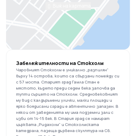
Виж на картата
Забележителности на Стокхолм
Чаровният Стокхолм е уникално „разпилян“
върху 14 острова, които са свързани помежду си
с 57 моста. Старият град Гамла Стан е
мястото, където преди седем века започва да
тупти сърцето на Стокхолм. Средновековният
му вид с калдъръмени улички, малки площади и
ярко боядисани сгради е автентично запазен. В
някои от заведенията му има подземни зали с
изби от 14-15 век. В Стария град се намират
църквата „Ридахолм“ и Стокхолмската
катедрала, пазеща дървена скулптура на Св.