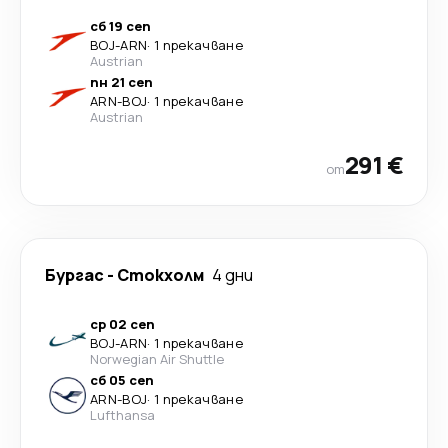
сб 19 сеп
BOJ
-
ARN
·
1 прекачване
Austrian
пн 21 сеп
ARN
-
BOJ
·
1 прекачване
Austrian
291 €
от
Бургас
-
Стoкхолм
4 дни
ср 02 сеп
BOJ
-
ARN
·
1 прекачване
Norwegian Air Shuttle
сб 05 сеп
ARN
-
BOJ
·
1 прекачване
Lufthansa