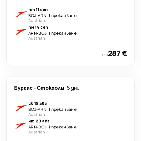
пт 11 сеп
BOJ
-
ARN
·
1 прекачване
Austrian
пн 14 сеп
ARN
-
BOJ
·
1 прекачване
Austrian
287 €
от
Бургас
-
Стoкхолм
6 дни
сб 15 авг
BOJ
-
ARN
·
1 прекачване
Austrian
чт 20 авг
ARN
-
BOJ
·
1 прекачване
Austrian