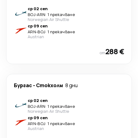
ср 02 сеп
BOJ
-
ARN
·
1 прекачване
Norwegian Air Shuttle
ср 09 сеп
ARN
-
BOJ
·
1 прекачване
Austrian
288 €
от
Бургас
-
Стoкхолм
8 дни
ср 02 сеп
BOJ
-
ARN
·
1 прекачване
Norwegian Air Shuttle
ср 09 сеп
ARN
-
BOJ
·
1 прекачване
Austrian