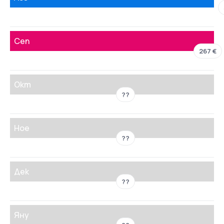
Сеп
267 €
Окт
??
Ное
??
Дек
??
Яну