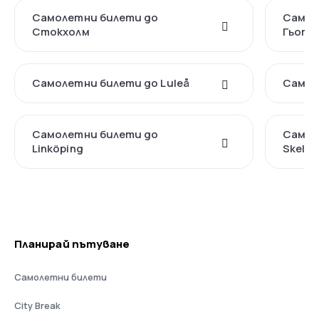
Самолетни билети до
Самол
Стoкхолм
Гьоте
Самолетни билети до Luleå
Самол
Самолетни билети до
Самол
Linköping
Skelle
Планирай пътуване
Самолетни билети
City Break