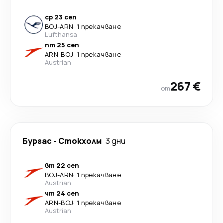
ср 23 сеп
BOJ
-
ARN
·
1 прекачване
Lufthansa
пт 25 сеп
ARN
-
BOJ
·
1 прекачване
Austrian
267 €
от
Бургас
-
Стoкхолм
3 дни
вт 22 сеп
BOJ
-
ARN
·
1 прекачване
Austrian
чт 24 сеп
ARN
-
BOJ
·
1 прекачване
Austrian