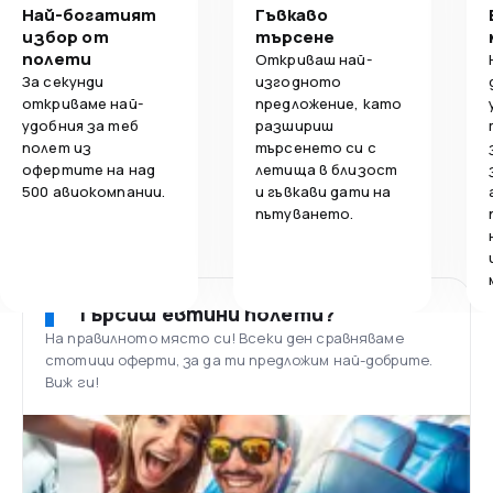
Най-богатият
Гъвкаво
избор от
търсене
полети
Откриваш най-
За секунди
изгодното
откриваме най-
предложение, като
удобния за теб
разшириш
полет из
търсенето си с
офертите на над
летища в близост
500 авиокомпании.
и гъвкави дати на
пътуването.
Търсиш евтини полети?
На правилното място си! Всеки ден сравняваме
стотици оферти, за да ти предложим най-добрите.
Виж ги!