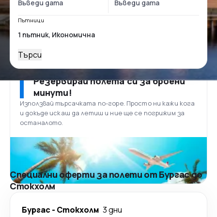
Пътници
Търси
Резервирай полета си за броени
минути!
Използвай търсачката по-горе. Просто ни кажи кога
и докъде искаш да летиш и ние ще се погрижим за
останалото.
Специални оферти за полети от Бургас до
Стoкхолм
Бургас
-
Стoкхолм
3 дни