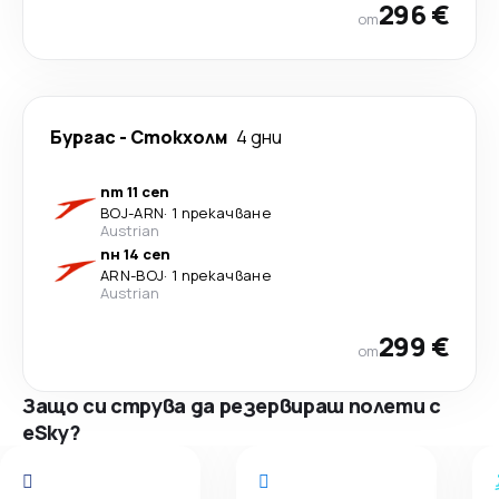
296 €
от
Бургас
-
Стoкхолм
4 дни
пт 11 сеп
BOJ
-
ARN
·
1 прекачване
Austrian
пн 14 сеп
ARN
-
BOJ
·
1 прекачване
Austrian
299 €
от
Защо си струва да резервираш полети с
eSky?