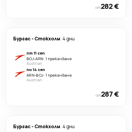
282 €
от
Бургас
-
Стoкхолм
4 дни
пт 11 сеп
BOJ
-
ARN
·
1 прекачване
Austrian
пн 14 сеп
ARN
-
BOJ
·
1 прекачване
Austrian
287 €
от
Бургас
-
Стoкхолм
4 дни