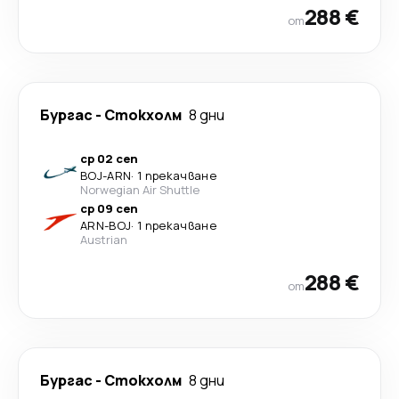
288 €
от
Бургас
-
Стoкхолм
8 дни
ср 02 сеп
BOJ
-
ARN
·
1 прекачване
Norwegian Air Shuttle
ср 09 сеп
ARN
-
BOJ
·
1 прекачване
Austrian
288 €
от
Бургас
-
Стoкхолм
8 дни