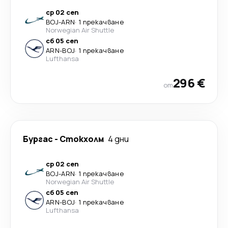
ср 02 сеп
BOJ
-
ARN
·
1 прекачване
Norwegian Air Shuttle
сб 05 сеп
ARN
-
BOJ
·
1 прекачване
Lufthansa
296 €
от
Бургас
-
Стoкхолм
4 дни
ср 02 сеп
BOJ
-
ARN
·
1 прекачване
Norwegian Air Shuttle
сб 05 сеп
ARN
-
BOJ
·
1 прекачване
Lufthansa