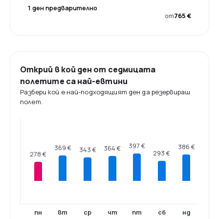
1 ден предварително
от
765 €
Открий в кой ден от седмицата
полетите са най-евтини
Разбери кой е най-подходящият ден да резервираш
полет.
397 €
386 €
369 €
364 €
343 €
293 €
278 €
пн
вт
ср
чт
пт
сб
нд