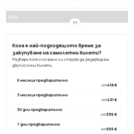
Юли
??
Кога е най-подходящото време за
закупуване на самолетни билети?
Разбери колко по-рано си струва да резервираш
двупосочни билети.
6 месеца предварително
от
418 €
3 месеца предварително
от
431 €
30 дни предварително
от
395 €
7 дни предварително
от
555 €