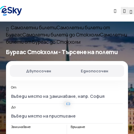
Самолетни билети
Самолетни билети от
Бургас
Самолетни билети до Стoкхолм
Самолетни
билети от Бургас до Стoкхолм
Бургас Стoкхолм
- Търсене на полети
Двупосочен
Еднопосочен
От
До
Заминаване
Връщане