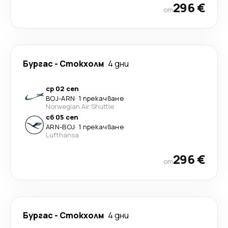
296 €
от
Бургас
-
Стoкхолм
4 дни
ср 02 сеп
BOJ
-
ARN
·
1 прекачване
Norwegian Air Shuttle
сб 05 сеп
ARN
-
BOJ
·
1 прекачване
Lufthansa
296 €
от
Бургас
-
Стoкхолм
4 дни