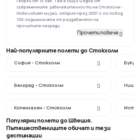
Георги от 15 век. Там е също и една от
съвременните забележителности на Стокхолм -
Нобеловият музей, открит през 2001 г. по повод
100-годишнината от раздаването на
прочутите награди.
Прочети повече
Най-популярните полети до Стoкхолм
София - Стoкхолм
Букур
Белград - Стoкхолм
Ниш -
Копенхаген - Стoкхолм
Истан
Популярни полети до Швеция.
Пътешествениците обичат и тези
дестинации