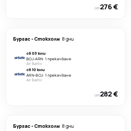
276 €
от
Бургас
-
Стoкхолм
8 дни
сб 03 юли
BOJ
-
ARN
·
1 прекачване
Air Baltic
сб 10 юли
ARN
-
BOJ
·
1 прекачване
Air Baltic
282 €
от
Бургас
-
Стoкхолм
8 дни