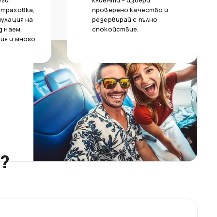
уги:
клиенти – избери
страховка,
проверено качество и
нулация на
резервирай с пълно
д наем,
спокойствие.
ия и много
?