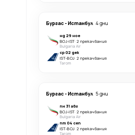
Бургас
-
Истанбул
4 дни
нд 29 ное
BOJ
-
IST
·
2 прекачвания
Bulgaria Air
ср 02 дек
IST
-
BOJ
·
2 прекачвания
Tarom
Бургас
-
Истанбул
5 дни
пн 31 авг
BOJ
-
IST
·
2 прекачвания
Bulgaria Air
пт 04 сеп
IST
-
BOJ
·
2 прекачвания
Tarom