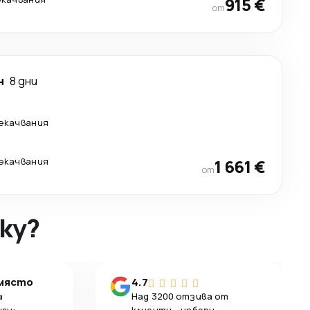
915 €
от
н
8 дни
рекачвания
рекачвания
1 661 €
от
ky?
 място
4.7
а
Над 3200 отзива от