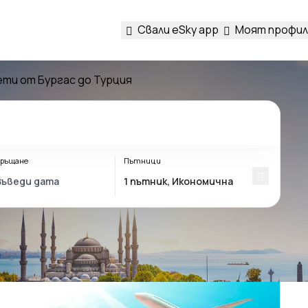
Свали eSky app
Моят профил
ти от Бургас до Турция
ръщане
Пътници