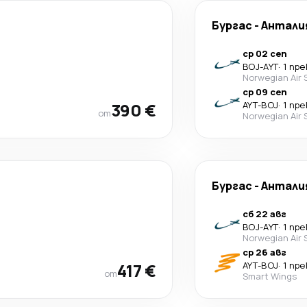
Бургас
-
Антали
ср 02 сеп
BOJ
-
AYT
·
1 пр
Norwegian Air 
ср 09 сеп
390 €
AYT
-
BOJ
·
1 пр
от
Norwegian Air 
Бургас
-
Антали
сб 22 авг
BOJ
-
AYT
·
1 пр
Norwegian Air 
ср 26 авг
417 €
AYT
-
BOJ
·
1 пр
от
Smart Wings