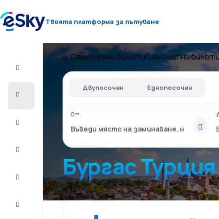
Твоята платформа за пътуване
Самолетни билети
Самолетни билети
Полет+Хотел
Двупосочен
Еднопосочен
Самолетни
билети
От
Почивки
Лято
2026
Бургас Турция
Зима
2026/27
Last
minute