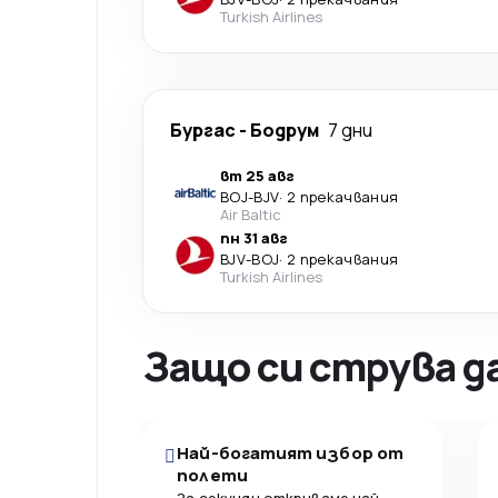
Turkish Airlines
Бургас
-
Бодрум
7 дни
вт 25 авг
BOJ
-
BJV
·
2 прекачвания
Air Baltic
пн 31 авг
BJV
-
BOJ
·
2 прекачвания
Turkish Airlines
Защо си струва д
Най-богатият избор от
полети