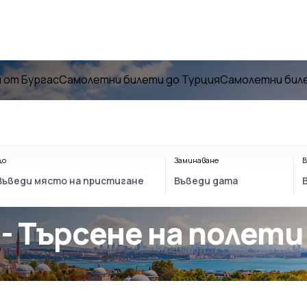
 от Бургас
Самолетни билети до Турция
Самолетни биле
До
Заминаване
В
- Търсене на полети