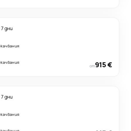
7 дни
екачвания
екачвания
915 €
от
7 дни
екачвания
екачвания