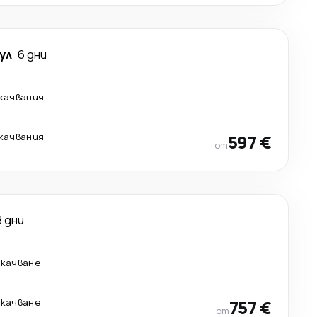
ул
6 дни
екачвания
екачвания
597 €
от
8 дни
екачване
екачване
757 €
от