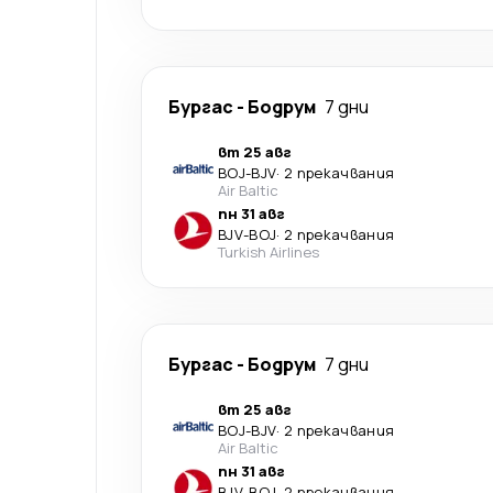
Бургас
-
Бодрум
7 дни
вт 25 авг
BOJ
-
BJV
·
2 прекачвания
Air Baltic
пн 31 авг
BJV
-
BOJ
·
2 прекачвания
Turkish Airlines
Бургас
-
Бодрум
7 дни
вт 25 авг
BOJ
-
BJV
·
2 прекачвания
Air Baltic
пн 31 авг
BJV
-
BOJ
·
2 прекачвания