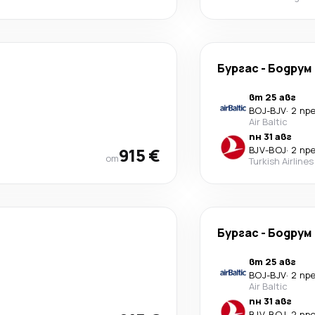
Бургас
-
Бодрум
вт 25 авг
BOJ
-
BJV
·
2 пр
Air Baltic
пн 31 авг
915 €
BJV
-
BOJ
·
2 пр
от
Turkish Airlines
Бургас
-
Бодрум
вт 25 авг
BOJ
-
BJV
·
2 пр
Air Baltic
пн 31 авг
BJV
-
BOJ
·
2 пр