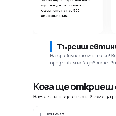
За секунди откриваме най-
удобния за теб полет из
офертите на над 500
авиокомпании.
Търсиш евтин
На правилното място си! В
предложим най-добрите. Ви
Кога ще откриеш 
Научи кога е идеалното време да
от 1 248 €