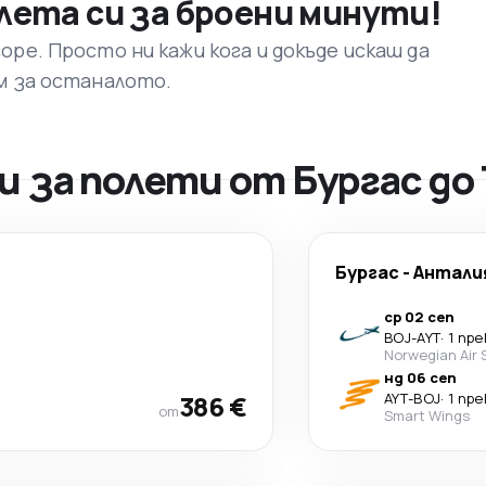
лета си за броени минути!
ре. Просто ни кажи кога и докъде искаш да
м за останалото.
 за полети от Бургас до
Бургас
-
Антали
ср 02 сеп
BOJ
-
AYT
·
1 пр
Norwegian Air 
нд 06 сеп
386 €
AYT
-
BOJ
·
1 пр
от
Smart Wings