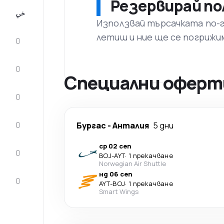
Резервирай по
All-
inclusive
Използвай търсачката по-го
летиш и ние ще се погрижи
City
Break
Настаняване
Специални оферти
Оферти
Завърши
Бургас
-
Анталия
5 дни
пътуването
ср 02 сеп
Съвети и
BOJ
-
AYT
·
1 прекачване
вдъхновение
Norwegian Air Shuttle
нд 06 сеп
Обслужване
AYT
-
BOJ
·
1 прекачване
на клиенти
Smart Wings