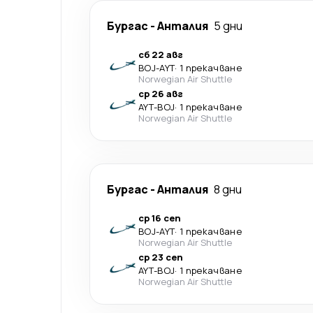
Бургас
-
Анталия
5 дни
сб 22 авг
BOJ
-
AYT
·
1 прекачване
Norwegian Air Shuttle
ср 26 авг
AYT
-
BOJ
·
1 прекачване
Norwegian Air Shuttle
Бургас
-
Анталия
8 дни
ср 16 сеп
BOJ
-
AYT
·
1 прекачване
Norwegian Air Shuttle
ср 23 сеп
AYT
-
BOJ
·
1 прекачване
Norwegian Air Shuttle