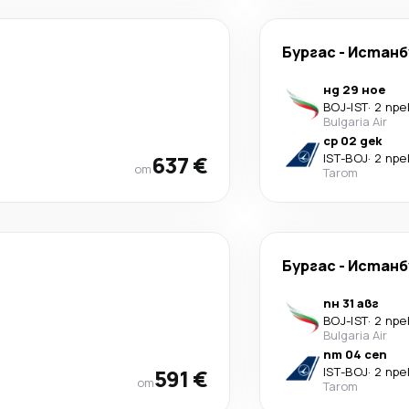
Бургас
-
Истанб
нд 29 ное
BOJ
-
IST
·
2 пр
Bulgaria Air
ср 02 дек
637 €
IST
-
BOJ
·
2 пр
от
Tarom
Бургас
-
Истанб
пн 31 авг
BOJ
-
IST
·
2 пр
Bulgaria Air
пт 04 сеп
591 €
IST
-
BOJ
·
2 пр
от
Tarom