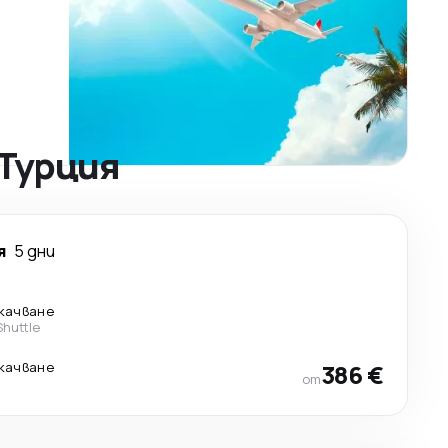
 Турция
я
5 дни
екачване
Shuttle
екачване
386 €
от