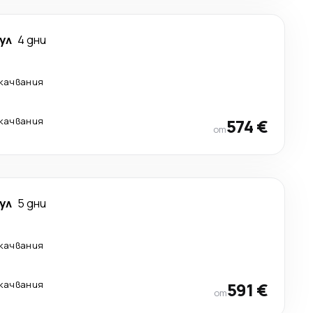
ул
4 дни
екачвания
екачвания
574 €
от
ул
5 дни
екачвания
екачвания
591 €
от