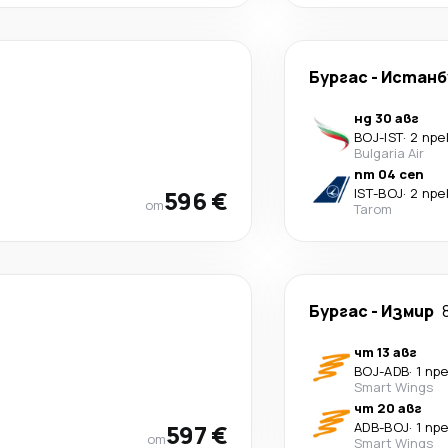
Бургас
-
Истанб
нд 30 авг
BOJ
-
IST
·
2 пр
Bulgaria Air
пт 04 сеп
596 €
IST
-
BOJ
·
2 пр
от
Tarom
Бургас
-
Измир
чт 13 авг
BOJ
-
ADB
·
1 пр
Smart Wings
чт 20 авг
597 €
ADB
-
BOJ
·
1 пр
от
Smart Wings