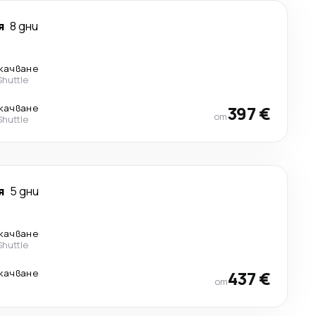
я
8 дни
екачване
Shuttle
екачване
397 €
от
Shuttle
я
5 дни
екачване
Shuttle
екачване
437 €
от