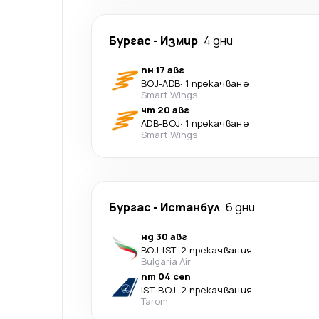
Бургас
-
Измир
4 дни
пн 17 авг
BOJ
-
ADB
·
1 прекачване
Smart Wings
чт 20 авг
ADB
-
BOJ
·
1 прекачване
Smart Wings
Бургас
-
Истанбул
6 дни
нд 30 авг
BOJ
-
IST
·
2 прекачвания
Bulgaria Air
пт 04 сеп
IST
-
BOJ
·
2 прекачвания
Tarom