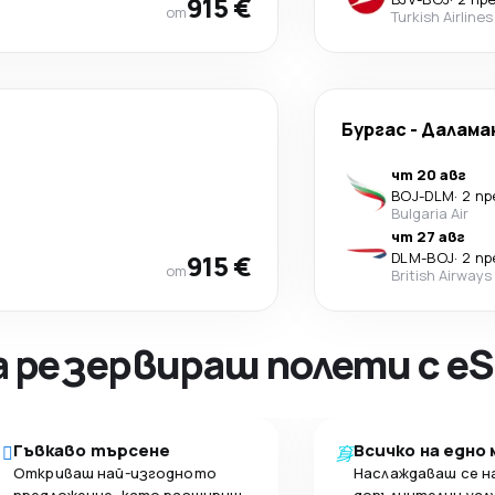
915 €
от
Turkish Airlines
Бургас
-
Далама
чт 20 авг
BOJ
-
DLM
·
2 п
Bulgaria Air
чт 27 авг
915 €
DLM
-
BOJ
·
2 п
от
British Airways
а резервираш полети с eS
Гъвкаво търсене
Всичко на едно
Откриваш най-изгодното
Наслаждаваш се н