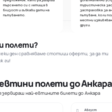
предложение, като разшириш
допълнителни усл
търсенето си с летища в
туристическа за
близост и гъвкави дати на
застраховка за а
пътуването.
пътуване, коли по
местни изживяван
други.
и полети?
секи ден сравняваме стотици оферти, за да ти
ж ги!
евтини полети до Анкара
 резервираш най-евтините билети до Анкара
Август