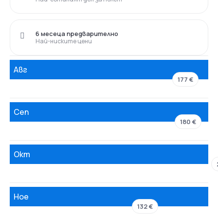
6 месеца предварително
Най-ниските цени
Авг
177 €
Сеп
180 €
Окт
Ное
132 €