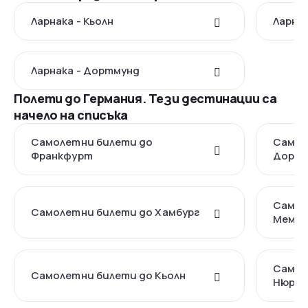
Ларнака - Кьолн
Ларнак
Ларнака - Дортмунд
Полети до Германия. Тези дестинации са
начело на списъка
Самолетни билети до
Самол
Франкфурт
Дорт
Самол
Самолетни билети до Хамбург
Мемин
Самол
Самолетни билети до Кьолн
Нюрнб