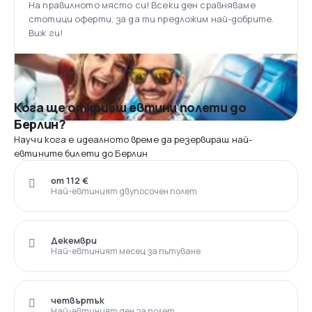
На правилното място си! Всеки ден сравняваме
стотици оферти, за да ти предложим най-добрите.
Виж ги!
Кога ще откриеш евтини полети до
Берлин?
Научи кога е идеалното време да резервираш най-
евтините билети до Берлин
от 112 €
Най-евтиният двупосочен полет
Декември
Най-евтиният месец за пътуване
четвъртък
Най-евтиният ден за полет