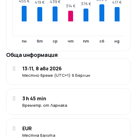
455 €
439 €
419 €
417 €
376 €
314 €
пн
вт
ср
чт
пт
сб
нд
Обща информация
13:11, 8 авг 2026
Местно време (UTC+1) в Берлин
3 h 45 min
Времетр. от Ларнака
EUR
Местна валута