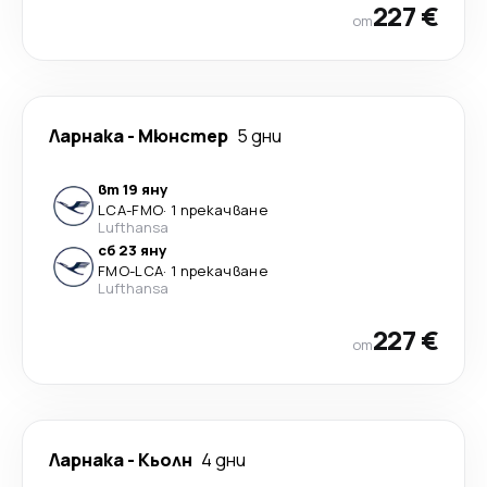
227 €
от
Ларнака
-
Мюнстер
5 дни
вт 19 яну
LCA
-
FMO
·
1 прекачване
Lufthansa
сб 23 яну
FMO
-
LCA
·
1 прекачване
Lufthansa
227 €
от
Ларнака
-
Кьолн
4 дни