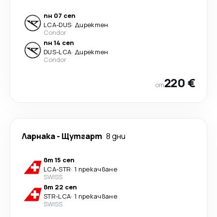
пн 07 сеп
LCA
-
DUS
·
Директен
Condor
пн 14 сеп
DUS
-
LCA
·
Директен
Condor
220 €
от
Ларнака
-
Щутгарт
8 дни
вт 15 сеп
LCA
-
STR
·
1 прекачване
SWISS
вт 22 сеп
STR
-
LCA
·
1 прекачване
SWISS