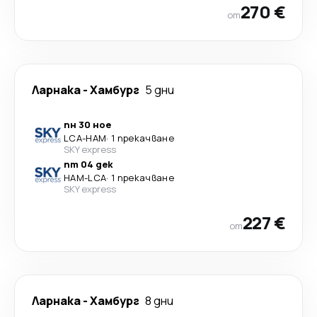
270 €
от
Ларнака
-
Хамбург
5 дни
пн 30 ное
LCA
-
HAM
·
1 прекачване
SKY express
пт 04 дек
HAM
-
LCA
·
1 прекачване
SKY express
227 €
от
Ларнака
-
Хамбург
8 дни