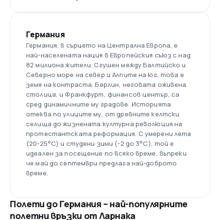
Германия
Германия, в сърцето на Централна Европа, е
най-населената нация в Европейския съюз с над
82 милиона жители. Сгушен между Балтийско и
Северно море на север и Алпите на юг, това е
земя на контраста. Берлин, неговата оживена
столица, и Франкфурт, финансов център, са
сред динамичните му градове. Историята
отеква по улиците му, от древните келтски
селища до жизнената културна революция на
протестантската реформация. С умерени лета
(20-25°C) и студени зими (-2 до 3°C), той е
идеален за посещение по всяко време, въпреки
че май до септември предлага най-доброто
време.
Полети до Германия – най-популярните
полетни връзки от Ларнака