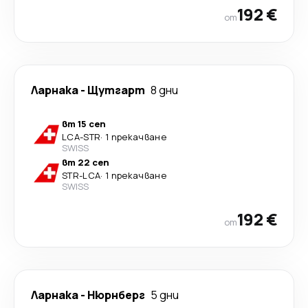
192 €
от
Ларнака
-
Щутгарт
8 дни
вт 15 сеп
LCA
-
STR
·
1 прекачване
SWISS
вт 22 сеп
STR
-
LCA
·
1 прекачване
SWISS
192 €
от
Ларнака
-
Нюрнберг
5 дни