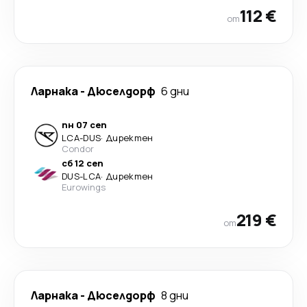
112 €
от
Ларнака
-
Дюселдорф
6 дни
пн 07 сеп
LCA
-
DUS
·
Директен
Condor
сб 12 сеп
DUS
-
LCA
·
Директен
Eurowings
219 €
от
Ларнака
-
Дюселдорф
8 дни