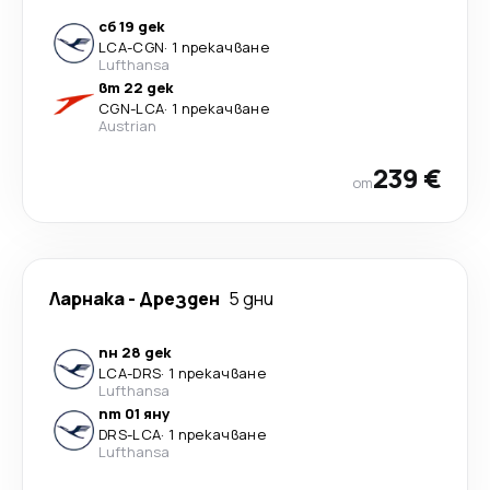
сб 19 дек
LCA
-
CGN
·
1 прекачване
Lufthansa
вт 22 дек
CGN
-
LCA
·
1 прекачване
Austrian
239 €
от
Ларнака
-
Дрезден
5 дни
пн 28 дек
LCA
-
DRS
·
1 прекачване
Lufthansa
пт 01 яну
DRS
-
LCA
·
1 прекачване
Lufthansa