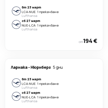
вт 23 март
LCA
-
NUE
·
1 прекачване
Lufthansa
сб 27 март
NUE
-
LCA
·
1 прекачване
Lufthansa
194 €
от
Ларнака
-
Нюрнберг
5 дни
вт 23 март
LCA
-
NUE
·
1 прекачване
Lufthansa
сб 27 март
NUE
-
LCA
·
1 прекачване
Lufthansa