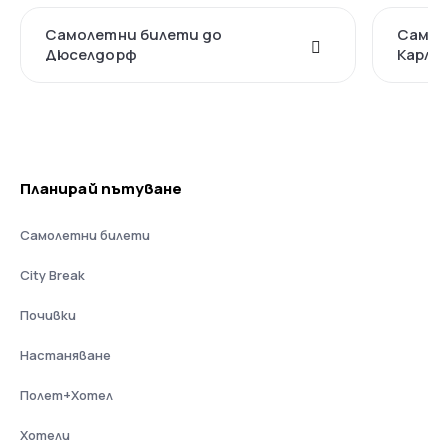
Самолетни билети до
Самол
Дюселдорф
Карлс
Планирай пътуване
Самолетни билети
City Break
Почивки
Настаняване
Полет+Хотел
Хотели