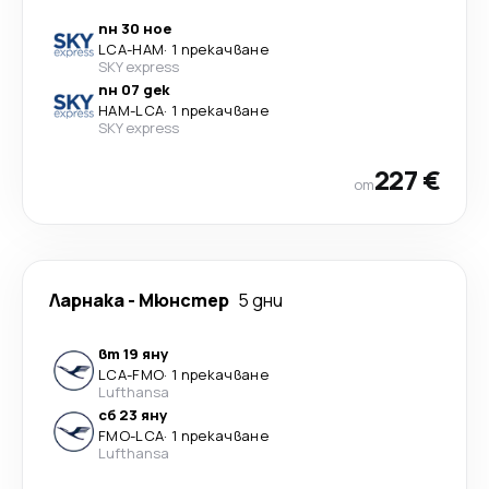
пн 30 ное
LCA
-
HAM
·
1 прекачване
SKY express
пн 07 дек
HAM
-
LCA
·
1 прекачване
SKY express
227 €
от
Ларнака
-
Мюнстер
5 дни
вт 19 яну
LCA
-
FMO
·
1 прекачване
Lufthansa
сб 23 яну
FMO
-
LCA
·
1 прекачване
Lufthansa