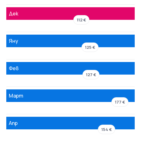
Дек
112 €
Яну
125 €
Фев
127 €
Март
177 €
Апр
154 €