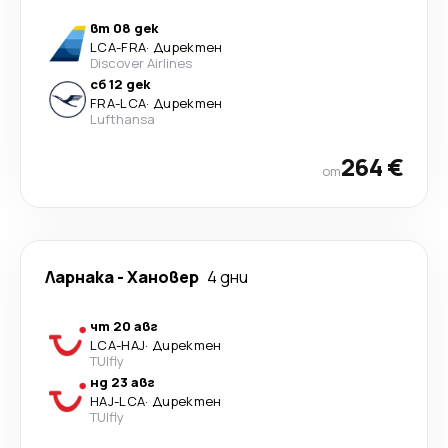
вт 08 дек
LCA
-
FRA
·
Директен
Discover Airlines
сб 12 дек
FRA
-
LCA
·
Директен
Lufthansa
264 €
от
Ларнака
-
Хановер
4 дни
чт 20 авг
LCA
-
HAJ
·
Директен
TUIfly
нд 23 авг
HAJ
-
LCA
·
Директен
TUIfly