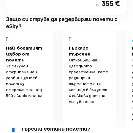
355 €
от
Защо си струва да резервираш полети с
eSky?
Най-богатият
Гъвкаво
избор от
търсене
полети
Откриваш най-
За секунди
изгодното
откриваме най-
предложение, като
удобния за теб
разшириш
полет из
търсенето си с
офертите на над
летища в близост
500 авиокомпании.
и гъвкави дати на
пътуването.
Търсиш евтини полети?