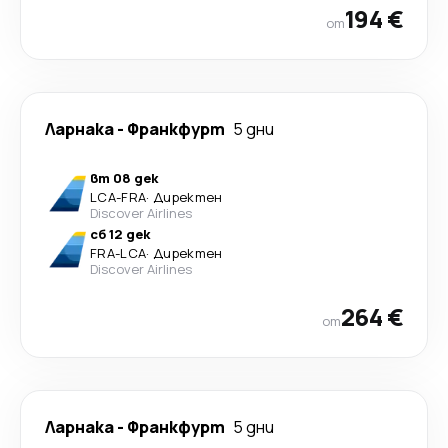
194 €
от
Ларнака
-
Франкфурт
5 дни
вт 08 дек
LCA
-
FRA
·
Директен
Discover Airlines
сб 12 дек
FRA
-
LCA
·
Директен
Discover Airlines
264 €
от
Ларнака
-
Франкфурт
5 дни