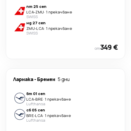
пт 25 сеп
LCA
-
ZMU
·
1 прекачване
SWISS
нд 27 сеп
ZMU
-
LCA
·
1 прекачване
SWISS
349 €
от
Ларнака
-
Бремен
5 дни
вт 01 сеп
LCA
-
BRE
·
1 прекачване
Lufthansa
сб 05 сеп
BRE
-
LCA
·
1 прекачване
Lufthansa