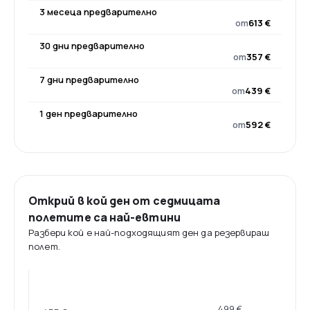
3 месеца предварително
от
613 €
30 дни предварително
от
357 €
7 дни предварително
от
439 €
1 ден предварително
от
592 €
Открий в кой ден от седмицата
полетите са най-евтини
Разбери кой е най-подходящият ден да резервираш
полет.
499 €