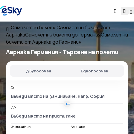
Самолетни билети
Самолетни билети от
Ларнака
Самолетни билети до Германия
Самолетни
билети от Ларнака до Германия
Ларнака Германия
- Търсене на полети
Двупосочен
Еднопосочен
От
До
Заминаване
Връщане