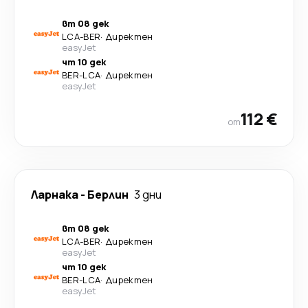
вт 08 дек
LCA
-
BER
·
Директен
easyJet
чт 10 дек
BER
-
LCA
·
Директен
easyJet
112 €
от
Ларнака
-
Берлин
3 дни
вт 08 дек
LCA
-
BER
·
Директен
easyJet
чт 10 дек
BER
-
LCA
·
Директен
easyJet