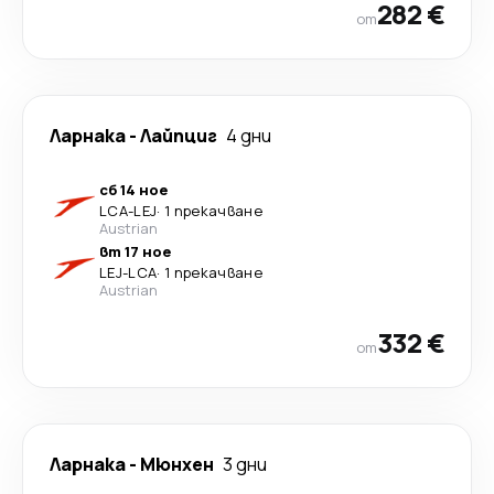
282 €
от
Ларнака
-
Лайпциг
4 дни
сб 14 ное
LCA
-
LEJ
·
1 прекачване
Austrian
вт 17 ное
LEJ
-
LCA
·
1 прекачване
Austrian
332 €
от
Ларнака
-
Мюнхен
3 дни