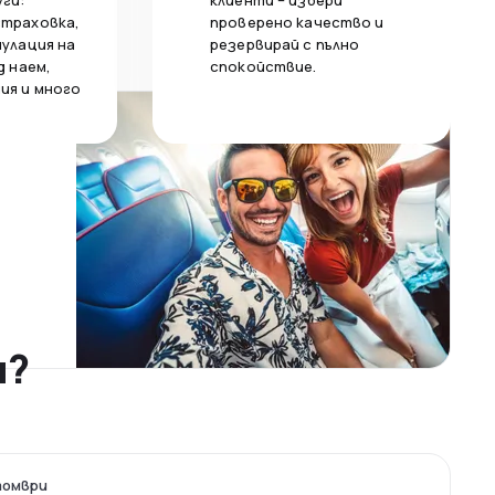
уги:
клиенти – избери
страховка,
проверено качество и
нулация на
резервирай с пълно
д наем,
спокойствие.
ия и много
н?
томври