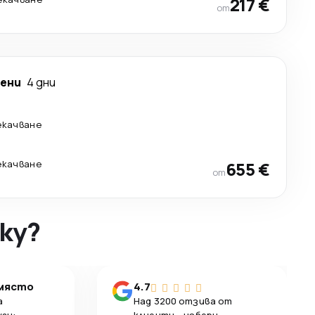
217 €
от
ени
4 дни
екачване
екачване
655 €
от
ky?
 място
4.7
а
Над 3200 отзива от