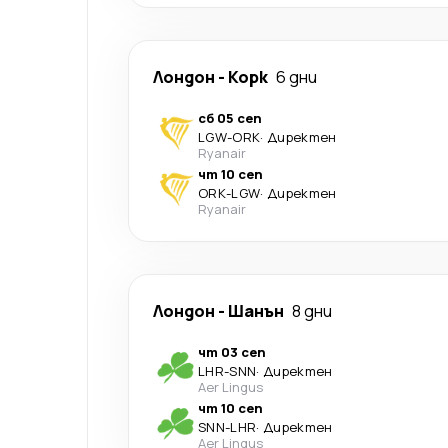
Лондон
-
Корк
6 дни
сб 05 сеп
LGW
-
ORK
·
Директен
Ryanair
чт 10 сеп
ORK
-
LGW
·
Директен
Ryanair
Лондон
-
Шанън
8 дни
чт 03 сеп
LHR
-
SNN
·
Директен
Aer Lingus
чт 10 сеп
SNN
-
LHR
·
Директен
Aer Lingus