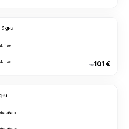
3 дни
ектен
ектен
101 €
от
дни
рекачване
рекачване