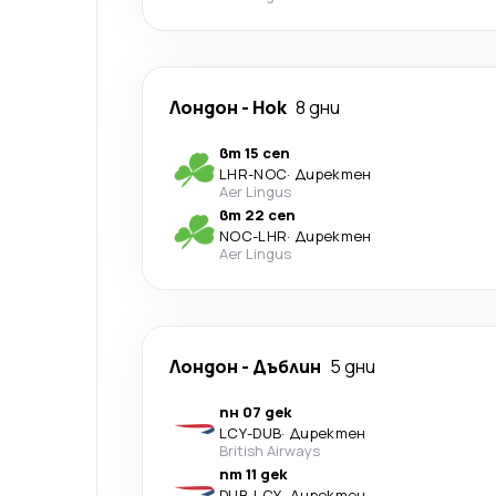
Лондон
-
Нок
8 дни
вт 15 сеп
LHR
-
NOC
·
Директен
Aer Lingus
вт 22 сеп
NOC
-
LHR
·
Директен
Aer Lingus
Лондон
-
Дъблин
5 дни
пн 07 дек
LCY
-
DUB
·
Директен
British Airways
пт 11 дек
DUB
-
LCY
·
Директен