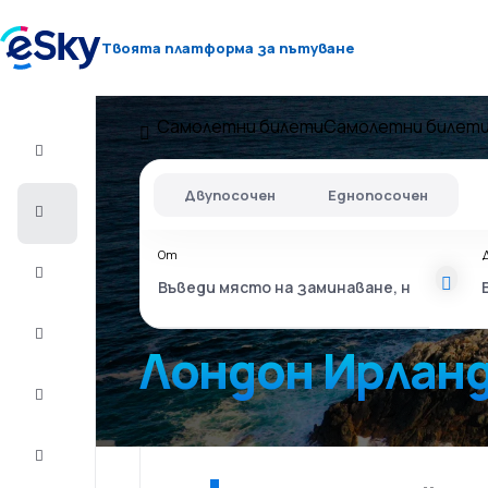
Твоята платформа за пътуване
Самолетни билети
Самолетни билети
Полет+Хотел
Двупосочен
Еднопосочен
Самолетни
билети
От
Почивки
Лято
2026
Лондон Ирлан
Зима
2026/27
Last
minute