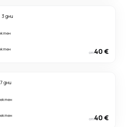
3 дни
ектен
ектен
40 €
от
7 дни
ректен
ректен
40 €
от