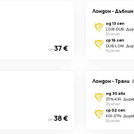
Лондон
-
Дъблин
нд 13 сеп
LGW
-
DUB
·
Дир
Ryanair
ср 16 сеп
37 €
DUB
-
LGW
·
Дир
от
Ryanair
Лондон
-
Трали
нд 30 авг
STN
-
KIR
·
Дире
Ryanair
ср 02 сеп
38 €
KIR
-
STN
·
Дире
от
Ryanair