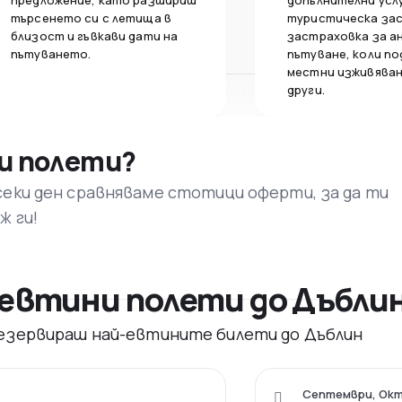
предложение, като разшириш
допълнителни усл
търсенето си с летища в
туристическа за
близост и гъвкави дати на
застраховка за а
пътуването.
пътуване, коли по
местни изживяван
други.
и полети?
секи ден сравняваме стотици оферти, за да ти
ж ги!
евтини полети до Дъбли
 резервираш най-евтините билети до Дъблин
Септември, Ок