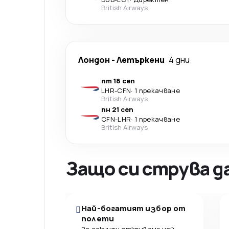
British Airways
Лондон
-
Летъркени
4 дни
пт 18 сеп
LHR
-
CFN
·
1 прекачване
British Airways
пн 21 сеп
CFN
-
LHR
·
1 прекачване
British Airways
Защо си струва д
Най-богатият избор от
полети