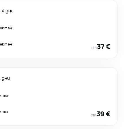
4 дни
ектен
ектен
37 €
от
4 дни
ктен
ктен
39 €
от