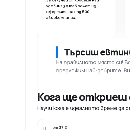
За секунди откриваме най-
удобния за теб полет из
офертите на над 500
авиокомпании.
Търсиш евтин
На правилното място си! В
предложим най-добрите. Ви
Кога ще откриеш 
Научи кога е идеалното време да
от 37 €