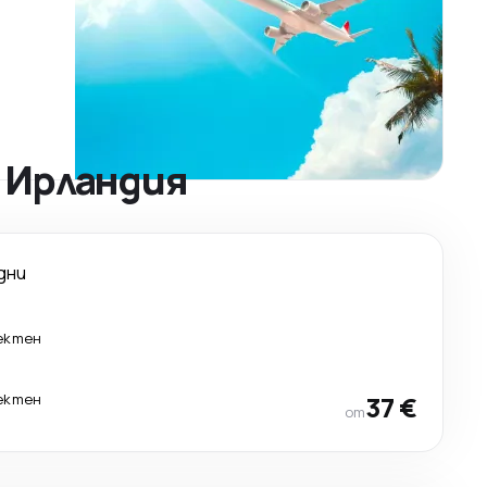
 Ирландия
дни
ектен
ектен
37 €
от