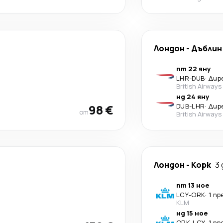
Лондон
-
Дъблин
пт 22 яну
LHR
-
DUB
·
Дир
British Airways
нд 24 яну
98 €
DUB
-
LHR
·
Дир
от
British Airways
Лондон
-
Корк
3 
пт 13 ное
LCY
-
ORK
·
1 п
KLM
нд 15 ное
ORK
-
LCY
·
1 п