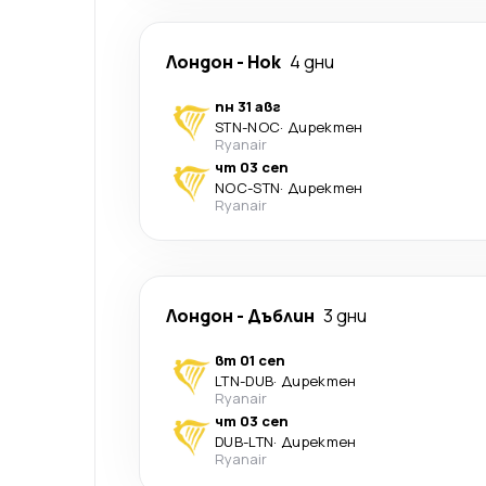
Лондон
-
Нок
4 дни
пн 31 авг
STN
-
NOC
·
Директен
Ryanair
чт 03 сеп
NOC
-
STN
·
Директен
Ryanair
Лондон
-
Дъблин
3 дни
вт 01 сеп
LTN
-
DUB
·
Директен
Ryanair
чт 03 сеп
DUB
-
LTN
·
Директен
Ryanair