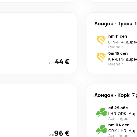
Лондон
-
Трали
пт 11 сеп
LTN
-
KIR
·
Дире
Ryanair
вт 15 сеп
44 €
KIR
-
LTN
·
Дире
от
Ryanair
Лондон
-
Корк
7 
сб 29 авг
LHR
-
ORK
·
Дир
Aer Lingus
пт 04 сеп
96 €
ORK
-
LHR
·
Дир
от
Aer Lingus