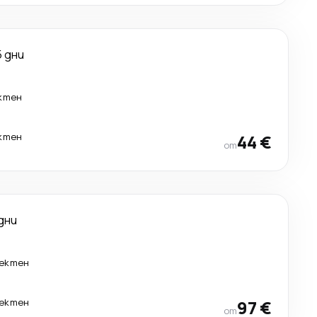
5 дни
ктен
ктен
44 €
от
дни
ектен
ектен
97 €
от