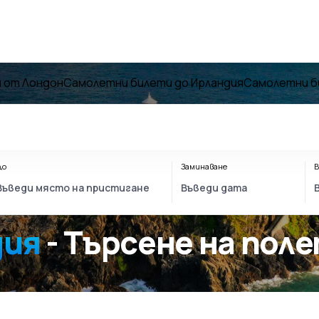
 от Лондон
Самолетни билети до Ирландия
Самолетни б
До
Заминаване
В
дия
- Търсене на пол