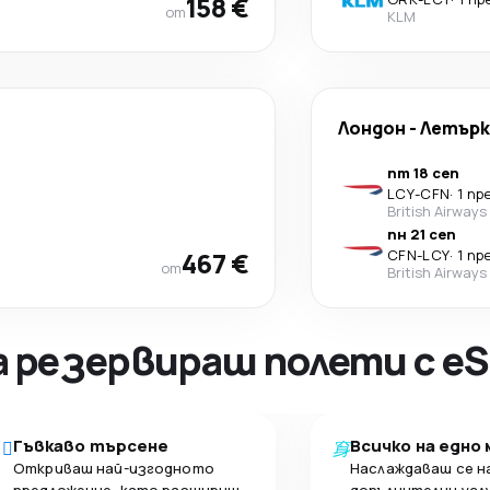
158 €
от
KLM
Лондон
-
Летърк
пт 18 сеп
LCY
-
CFN
·
1 пр
British Airways
пн 21 сеп
467 €
CFN
-
LCY
·
1 пр
от
British Airways
а резервираш полети с eS
Гъвкаво търсене
Всичко на едно
Откриваш най-изгодното
Наслаждаваш се н