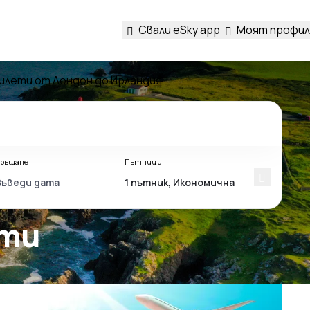
Свали eSky app
Моят профил
илети от Лондон до Ирландия
ръщане
Пътници
ети