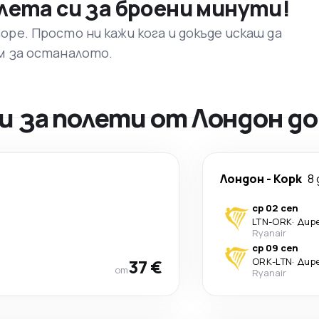
лета си за броени минути!
ре. Просто ни кажи кога и докъде искаш да
м за останалото.
 за полети от Лондон до
Лондон
-
Корк
8 
ср 02 сеп
LTN
-
ORK
·
Дир
Ryanair
ср 09 сеп
37 €
ORK
-
LTN
·
Дир
от
Ryanair