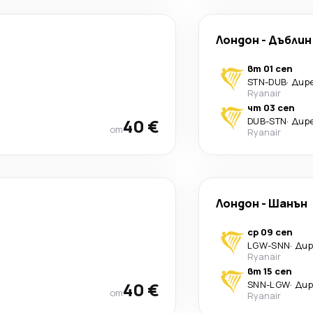
Лондон
-
Дъблин
вт 01 сеп
STN
-
DUB
·
Дир
Ryanair
чт 03 сеп
40 €
DUB
-
STN
·
Дир
от
Ryanair
Лондон
-
Шанън
ср 09 сеп
LGW
-
SNN
·
Ди
Ryanair
вт 15 сеп
40 €
SNN
-
LGW
·
Ди
от
Ryanair