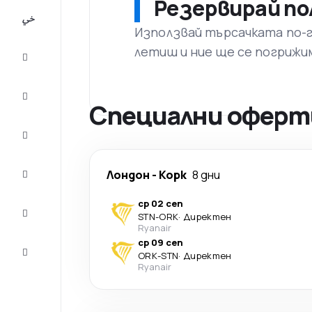
Резервирай по
All-
inclusive
Използвай търсачката по-го
летиш и ние ще се погрижи
City
Break
Настаняване
Специални оферти
Оферти
Завърши
Лондон
-
Корк
8 дни
пътуването
ср 02 сеп
Съвети и
STN
-
ORK
·
Директен
вдъхновение
Ryanair
ср 09 сеп
Обслужване
ORK
-
STN
·
Директен
на клиенти
Ryanair