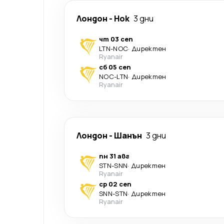
Лондон
-
Нок
3 дни
чт 03 сеп
LTN
-
NOC
·
Директен
Ryanair
сб 05 сеп
NOC
-
LTN
·
Директен
Ryanair
Лондон
-
Шанън
3 дни
пн 31 авг
STN
-
SNN
·
Директен
Ryanair
ср 02 сеп
SNN
-
STN
·
Директен
Ryanair