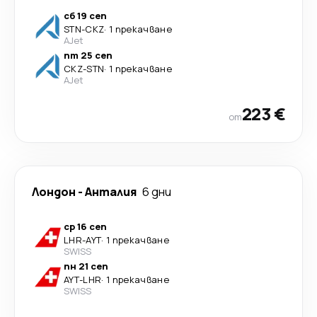
сб 19 сеп
STN
-
CKZ
·
1 прекачване
AJet
пт 25 сеп
CKZ
-
STN
·
1 прекачване
AJet
223 €
от
Лондон
-
Анталия
6 дни
ср 16 сеп
LHR
-
AYT
·
1 прекачване
SWISS
пн 21 сеп
AYT
-
LHR
·
1 прекачване
SWISS