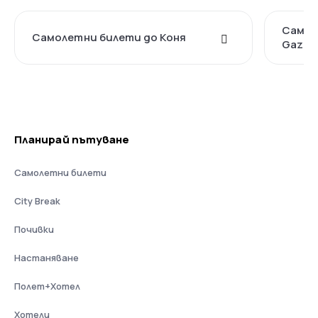
Самол
Самолетни билети до Коня
Gazip
Планирай пътуване
Самолетни билети
City Break
Почивки
Настаняване
Полет+Хотел
Хотели