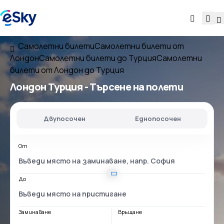
Самолетни билети
Самолетни билети от
Лондон
Самолетни билети до Турция
Самолетни
билети от Лондон до Турция
Лондон Турция
- Търсене на полети
Двупосочен
Еднопосочен
От
До
Заминаване
Връщане