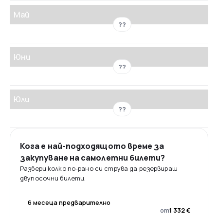
Май
??
Юни
??
Юли
??
Кога е най-подходящото време за
закупуване на самолетни билети?
Разбери колко по-рано си струва да резервираш
двупосочни билети.
6 месеца предварително
от
1 332 €