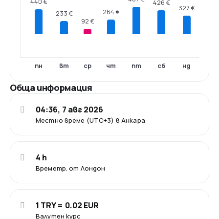
440 €
426 €
327 €
264 €
233 €
92 €
пн
вт
ср
чт
пт
сб
нд
Обща информация
04:36, 7 авг 2026
Местно време (UTC+3) в Анкара
4 h
Времетр. от Лондон
1 TRY = 0.02 EUR
Валутен курс