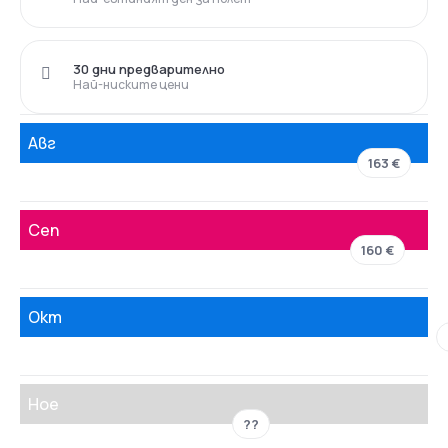
30 дни предварително
Най-ниските цени
Авг
163 €
Сеп
160 €
Окт
Ное
??