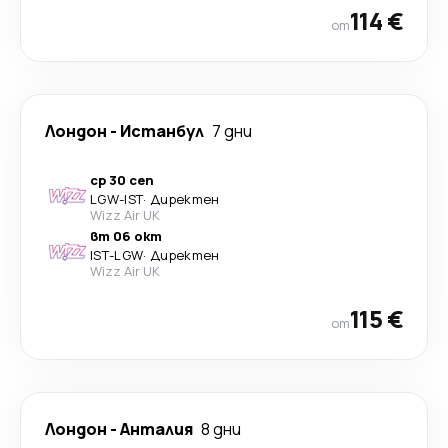
114 €
от
Лондон
-
Истанбул
7 дни
ср 30 сеп
LGW
-
IST
·
Директен
Wizz Air UK
вт 06 окт
IST
-
LGW
·
Директен
Wizz Air UK
115 €
от
Лондон
-
Анталия
8 дни