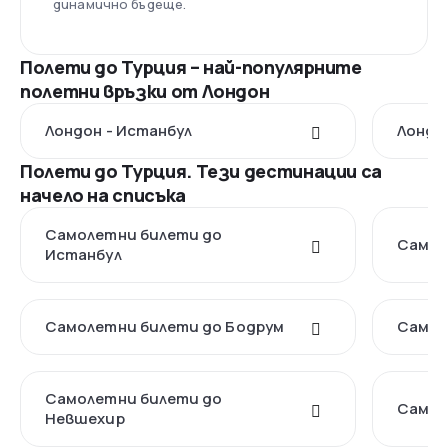
динамично бъдеще.
Полети до Турция – най-популярните
полетни връзки от Лондон
Лондон - Истанбул
Лондо
Полети до Турция. Тези дестинации са
начело на списъка
Самолетни билети до
Самол
Истанбул
Самолетни билети до Бодрум
Самол
Самолетни билети до
Самол
Невшехир