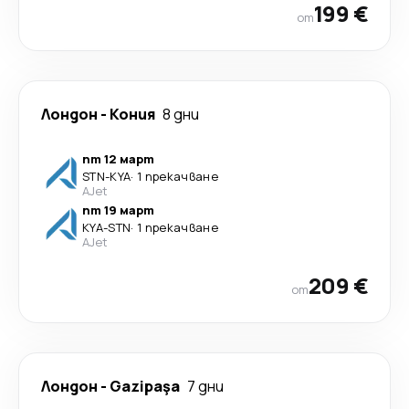
199 €
от
Лондон
-
Кония
8 дни
пт 12 март
STN
-
KYA
·
1 прекачване
AJet
пт 19 март
KYA
-
STN
·
1 прекачване
AJet
209 €
от
Лондон
-
Gazipaşa
7 дни