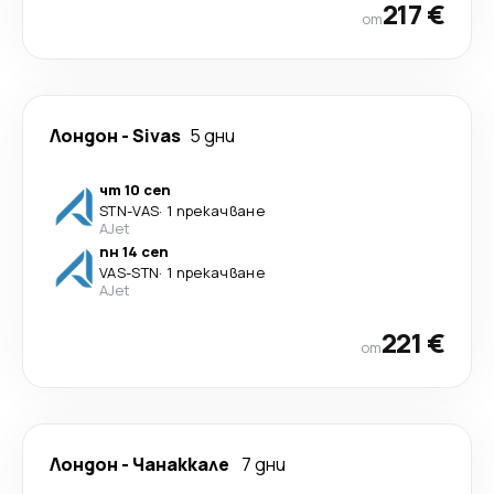
217 €
от
Лондон
-
Sivas
5 дни
чт 10 сеп
STN
-
VAS
·
1 прекачване
AJet
пн 14 сеп
VAS
-
STN
·
1 прекачване
AJet
221 €
от
Лондон
-
Чанаккале
7 дни