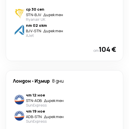
ср 30 сеп
STN
-
BJV
·
Директен
Ryanair UK
пт 02 окт
BJV
-
STN
·
Директен
AJet
104 €
от
Лондон
-
Измир
8 дни
чт 12 ное
STN
-
ADB
·
Директен
SunExpress
чт 19 ное
ADB
-
STN
·
Директен
SunExpress