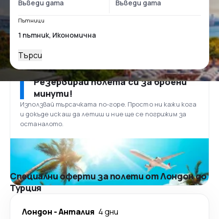
Пътници
Търси
Резервирай полета си за броени
минути!
Използвай търсачката по-горе. Просто ни кажи кога
и докъде искаш да летиш и ние ще се погрижим за
останалото.
Специални оферти за полети от Лондон до
Турция
Лондон
-
Анталия
4 дни