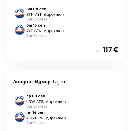
вт 08 сеп
STN
-
AYT
·
Директен
SunExpress
вт 15 сеп
AYT
-
STN
·
Директен
SunExpress
117 €
от
Лондон
-
Измир
6 дни
ср 09 сеп
LGW
-
ADB
·
Директен
SunExpress
пн 14 сеп
ADB
-
LGW
·
Директен
SunExpress