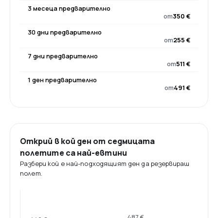
3 месеца предварително
от
350 €
30 дни предварително
от
255 €
7 дни предварително
от
511 €
1 ден предварително
от
491 €
Открий в кой ден от седмицата
полетите са най-евтини
Разбери кой е най-подходящият ден да резервираш
полет.
487 €