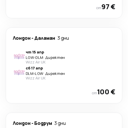
97 €
от
Лондон
-
Даламан
3 дни
чт 15 апр
LGW
-
DLM
·
Директен
Wizz Air UK
сб 17 апр
DLM
-
LGW
·
Директен
Wizz Air UK
100 €
от
Лондон
-
Бодрум
3 дни