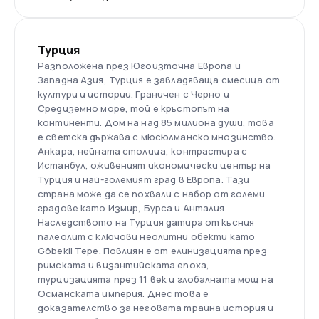
Турция
Разположена през Югоизточна Европа и
Западна Азия, Турция е завладяваща смесица от
култури и истории. Граничен с Черно и
Средиземно море, той е кръстопът на
континенти. Дом на над 85 милиона души, това
е светска държава с мюсюлманско мнозинство.
Анкара, нейната столица, контрастира с
Истанбул, оживеният икономически център на
Турция и най-големият град в Европа. Тази
страна може да се похвали с набор от големи
градове като Измир, Бурса и Анталия.
Наследството на Турция датира от късния
палеолит с ключови неолитни обекти като
Göbekli Tepe. Повлиян е от елинизацията през
римската и византийската епоха,
турцизацията през 11 век и глобалната мощ на
Османската империя. Днес това е
доказателство за неговата трайна история и