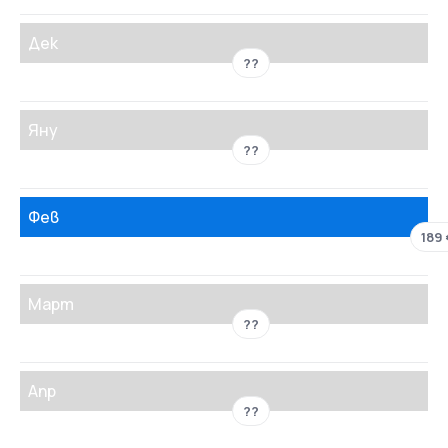
Дек
??
Яну
??
Фев
189 
Март
??
Апр
??