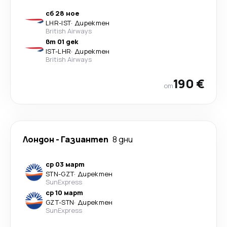
сб 28 ное
LHR
-
IST
·
Директен
British Airways
вт 01 дек
IST
-
LHR
·
Директен
British Airways
190 €
от
Лондон
-
Газиантеп
8 дни
ср 03 март
STN
-
GZT
·
Директен
SunExpress
ср 10 март
GZT
-
STN
·
Директен
SunExpress