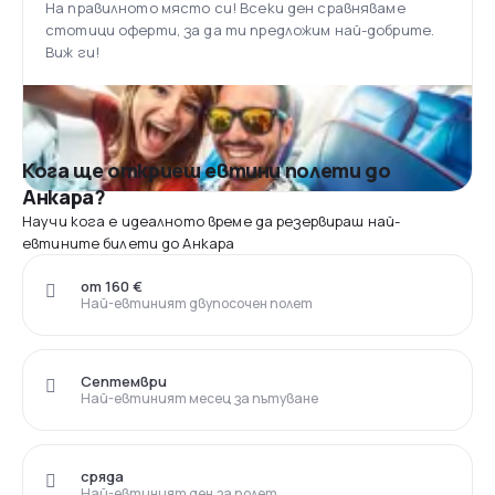
На правилното място си! Всеки ден сравняваме
стотици оферти, за да ти предложим най-добрите.
Виж ги!
Кога ще откриеш евтини полети до
Анкара?
Научи кога е идеалното време да резервираш най-
евтините билети до Анкара
от 160 €
Най-евтиният двупосочен полет
Септември
Най-евтиният месец за пътуване
сряда
Най-евтиният ден за полет