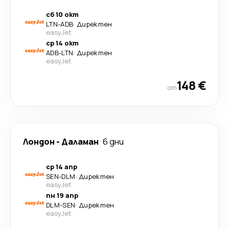
сб 10 окт
LTN
-
ADB
·
Директен
easyJet
ср 14 окт
ADB
-
LTN
·
Директен
easyJet
148 €
от
Лондон
-
Даламан
6 дни
ср 14 апр
SEN
-
DLM
·
Директен
easyJet
пн 19 апр
DLM
-
SEN
·
Директен
easyJet