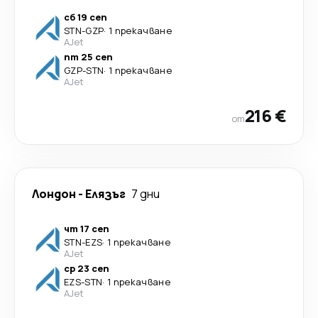
сб 19 сеп
STN
-
GZP
·
1 прекачване
AJet
пт 25 сеп
GZP
-
STN
·
1 прекачване
AJet
216 €
от
Лондон
-
Елязъг
7 дни
чт 17 сеп
STN
-
EZS
·
1 прекачване
AJet
ср 23 сеп
EZS
-
STN
·
1 прекачване
AJet