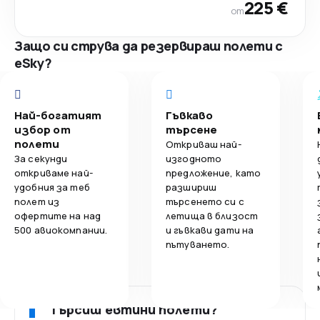
225 €
от
Защо си струва да резервираш полети с
eSky?
Най-богатият
Гъвкаво
избор от
търсене
полети
Откриваш най-
За секунди
изгодното
откриваме най-
предложение, като
удобния за теб
разшириш
полет из
търсенето си с
офертите на над
летища в близост
500 авиокомпании.
и гъвкави дати на
пътуването.
Търсиш евтини полети?