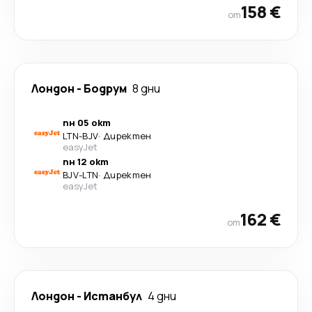
158 €
от
Лондон
-
Бодрум
8 дни
пн 05 окт
LTN
-
BJV
·
Директен
easyJet
пн 12 окт
BJV
-
LTN
·
Директен
easyJet
162 €
от
Лондон
-
Истанбул
4 дни