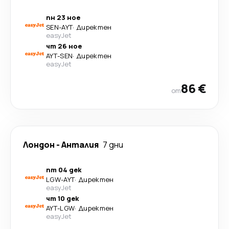
пн 23 ное
SEN
-
AYT
·
Директен
easyJet
чт 26 ное
AYT
-
SEN
·
Директен
easyJet
86 €
от
Лондон
-
Анталия
7 дни
пт 04 дек
LGW
-
AYT
·
Директен
easyJet
чт 10 дек
AYT
-
LGW
·
Директен
easyJet