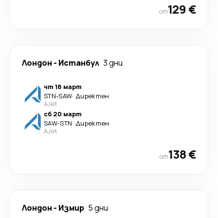
129 €
от
Лондон
-
Истанбул
3 дни
чт 18 март
STN
-
SAW
·
Директен
AJet
сб 20 март
SAW
-
STN
·
Директен
AJet
138 €
от
Лондон
-
Измир
5 дни