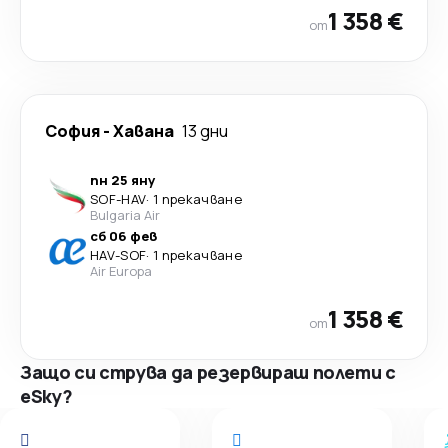
1 358 €
от
София
-
Хавана
13 дни
пн 25 яну
SOF
-
HAV
·
1 прекачване
Bulgaria Air
сб 06 фев
HAV
-
SOF
·
1 прекачване
Air Europa
1 358 €
от
Защо си струва да резервираш полети с
eSky?