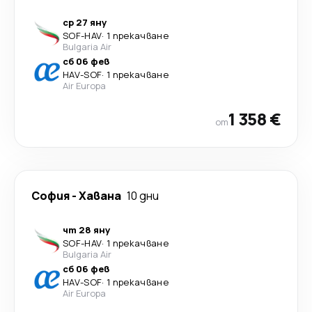
ср 27 яну
SOF
-
HAV
·
1 прекачване
Bulgaria Air
сб 06 фев
HAV
-
SOF
·
1 прекачване
Air Europa
1 358 €
от
София
-
Хавана
10 дни
чт 28 яну
SOF
-
HAV
·
1 прекачване
Bulgaria Air
сб 06 фев
HAV
-
SOF
·
1 прекачване
Air Europa