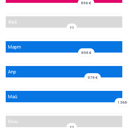
896 €
Фев
??
Март
898 €
Апр
978 €
Май
1 368
Юни
??