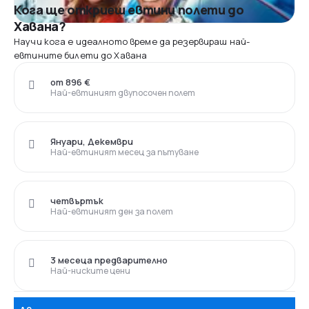
Кога ще откриеш евтини полети до
Хавана?
Научи кога е идеалното време да резервираш най-
евтините билети до Хавана
от 896 €
Най-евтиният двупосочен полет
Януари, Декември
Най-евтиният месец за пътуване
четвъртък
Най-евтиният ден за полет
3 месеца предварително
Най-ниските цени