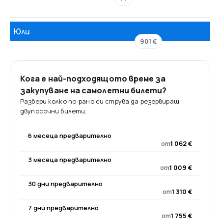
Юли
901 €
Кога е най-подходящото време за
закупуване на самолетни билети?
Разбери колко по-рано си струва да резервираш
двупосочни билети.
6 месеца предварително
от
1 062 €
3 месеца предварително
от
1 009 €
30 дни предварително
от
1 310 €
7 дни предварително
от
1 755 €