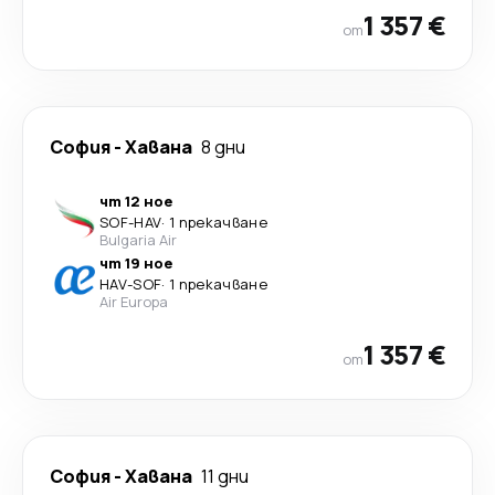
1 357 €
от
София
-
Хавана
8 дни
чт 12 ное
SOF
-
HAV
·
1 прекачване
Bulgaria Air
чт 19 ное
HAV
-
SOF
·
1 прекачване
Air Europa
1 357 €
от
София
-
Хавана
11 дни