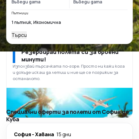
Пътници
Търси
Резервирай полета си за броени
минути!
Използвай търсачката по-горе. Просто ни кажи кога
и докъде искаш да летиш и ние ще се погрижим за
останалото.
Специални оферти за полети от София до
Куба
София
-
Хавана
15 дни