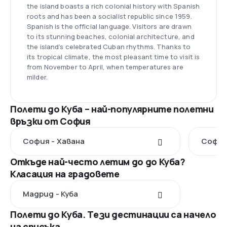
the island boasts a rich colonial history with Spanish
roots and has been a socialist republic since 1959.
Spanish is the official language. Visitors are drawn
to its stunning beaches, colonial architecture, and
the island’s celebrated Cuban rhythms. Thanks to
its tropical climate, the most pleasant time to visit is
from November to April, when temperatures are
milder.
Полети до Куба – най-популярните полетни
връзки от София
София - Хавана
София
Откъде най-често летим до до Куба?
Класация на градовете
Мадрид - Куба
Полети до Куба. Тези дестинации са начело
на списъка