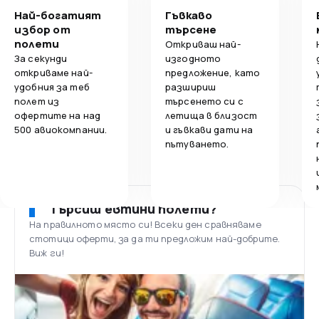
Най-богатият
Гъвкаво
избор от
търсене
полети
Откриваш най-
За секунди
изгодното
откриваме най-
предложение, като
удобния за теб
разшириш
полет из
търсенето си с
офертите на над
летища в близост
500 авиокомпании.
и гъвкави дати на
пътуването.
Търсиш евтини полети?
На правилното място си! Всеки ден сравняваме
стотици оферти, за да ти предложим най-добрите.
Виж ги!