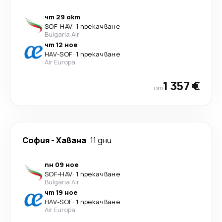
чт 29 окт
SOF
-
HAV
·
1 прекачване
Bulgaria Air
чт 12 ное
HAV
-
SOF
·
1 прекачване
Air Europa
1 357 €
от
София
-
Хавана
11 дни
пн 09 ное
SOF
-
HAV
·
1 прекачване
Bulgaria Air
чт 19 ное
HAV
-
SOF
·
1 прекачване
Air Europa