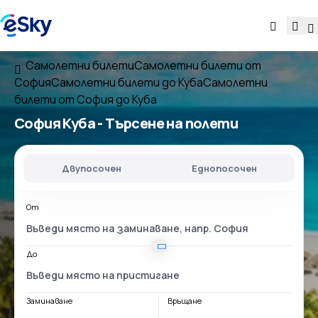
Самолетни билети
Самолетни билети от
София
Самолетни билети до Куба
Самолетни
билети от София до Куба
София Куба
- Търсене на полети
Двупосочен
Еднопосочен
От
До
Заминаване
Връщане