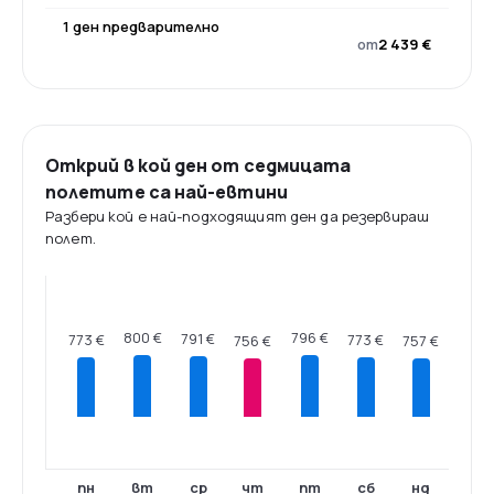
1 ден предварително
от
2 439 €
Открий в кой ден от седмицата
полетите са най-евтини
Разбери кой е най-подходящият ден да резервираш
полет.
800 €
796 €
791 €
773 €
773 €
757 €
756 €
пн
вт
ср
чт
пт
сб
нд