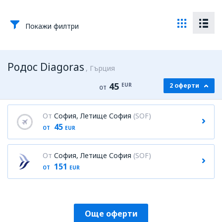
Покажи филтри
Родос Diagoras
Гърция
45
EUR
2 оферти
ОТ
От
София, Летище София
(SOF)
45
ОТ
EUR
От
София, Летище София
(SOF)
151
ОТ
EUR
Още оферти