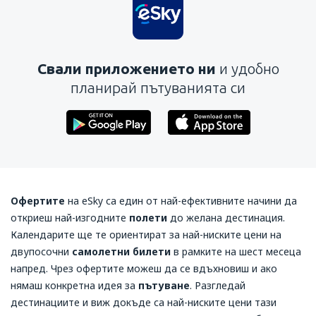
Свали приложението ни
и удобно
планирай пътуванията си
Офертите
на
eSky
са един от най-ефективните начини да
откриеш най-изгодните
полети
до желана дестинация.
Календарите ще те ориентират за най-ниските цени на
двупосочни
самолетни билети
в рамките на шест месеца
напред. Чрез офертите можеш да се вдъхновиш и ако
нямаш конкретна идея за
пътуване
. Разгледай
дестинациите и виж докъде са най-ниските цени тази