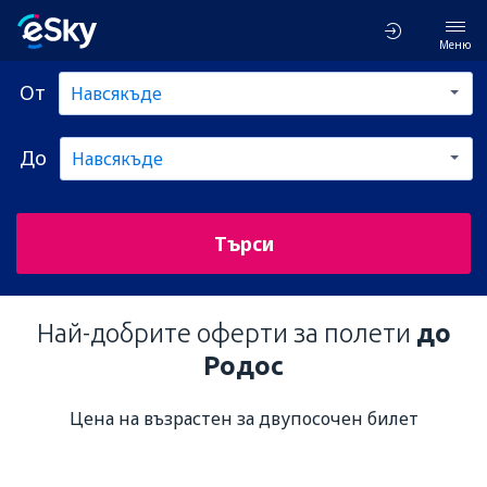
Меню
От
До
Търси
Най-добрите оферти за полети
до
Родос
Цена на възрастен за двупосочен билет