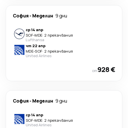
София
-
Меделин
9 дни
ср 14 апр
SOF
-
MDE
·
2 прекачвания
Lufthansa
чт 22 апр
MDE
-
SOF
·
2 прекачвания
United Airlines
928 €
от
София
-
Меделин
9 дни
ср 14 апр
SOF
-
MDE
·
2 прекачвания
United Airlines