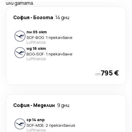
или датата.
София
-
Богота
14 дни
пн 05 окт
SOF
-
BOG
·
1 прекачване
Lufthansa
нд 18 окт
BOG
-
SOF
·
1 прекачване
Lufthansa
795 €
от
София
-
Меделин
9 дни
ср 14 апр
SOF
-
MDE
·
2 прекачвания
Lufthansa