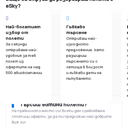
eSky?
Най-богатият
Гъвкаво
избор от
търсене
полети
Откриваш най-
За секунди
изгодното
откриваме най-
предложение, като
удобния за теб
разшириш
полет из
търсенето си с
офертите на над
летища в близост
500 авиокомпании.
и гъвкави дати на
пътуването.
Търсиш евтини полети?
На правилното място си! Всеки ден сравняваме
стотици оферти, за да ти предложим най-добрите.
Виж ги!