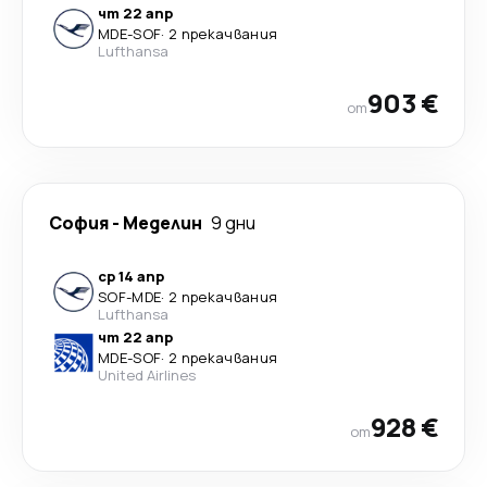
чт 22 апр
MDE
-
SOF
·
2 прекачвания
Lufthansa
903 €
от
София
-
Меделин
9 дни
ср 14 апр
SOF
-
MDE
·
2 прекачвания
Lufthansa
чт 22 апр
MDE
-
SOF
·
2 прекачвания
United Airlines
928 €
от