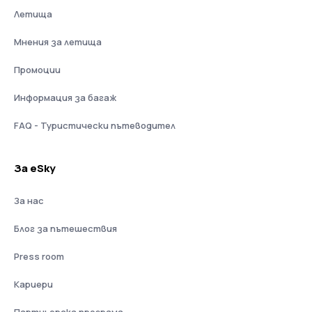
Летища
Мнения за летища
Промоции
Информация за багаж
FAQ - Туристически пътеводител
За eSky
За нас
Блог за пътешествия
Press room
Кариери
Партньорска програма