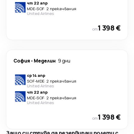
чт 22 апр
MDE
-
SOF
·
2 прекачвания
United Airlines
1 398 €
от
София
-
Меделин
9 дни
ср 14 апр
SOF
-
MDE
·
2 прекачвания
United Airlines
чт 22 апр
MDE
-
SOF
·
2 прекачвания
United Airlines
1 398 €
от
Защо си струва да резервираш полети с