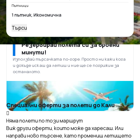
Пътници
Търси
Резервирай полета си за броени
минути!
Използвай търсачката по-горе. Просто ни кажи кога
и докъде искаш да летиш и ние ще се погрижим за
останалото.
Специални оферти за полети до Кали
Няма полети по този маршрут
Виж други оферти, които може да харесаш. Или
направи ново търсене, като промениш летището