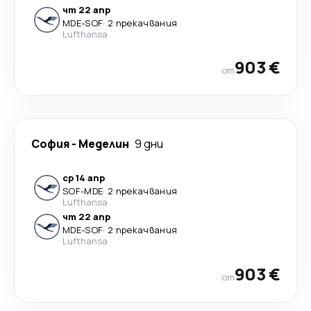
чт 22 апр
MDE
-
SOF
·
2 прекачвания
Lufthansa
903 €
от
София
-
Меделин
9 дни
ср 14 апр
SOF
-
MDE
·
2 прекачвания
Lufthansa
чт 22 апр
MDE
-
SOF
·
2 прекачвания
Lufthansa
903 €
от