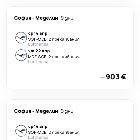
София
-
Меделин
9 дни
ср 14 апр
SOF
-
MDE
·
2 прекачвания
Lufthansa
чт 22 апр
MDE
-
SOF
·
2 прекачвания
Lufthansa
903 €
от
София
-
Меделин
9 дни
ср 14 апр
SOF
-
MDE
·
2 прекачвания
Lufthansa