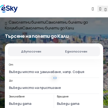
Самолетни билети
Самолетни билети до
Колумбия
Самолетни билети до Кали
Търсене на полети до Кали
Двупосочен
Еднопосочен
От
До
Заминаване
Връщане