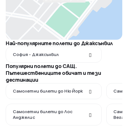
Най-популярните полети до Джаксънвил
София - Джаксънвил
Популярни полети до САЩ.
Пътешествениците обичат и тези
дестинации
Самолетни билети до Ню Йорк
Самол
Самолетни билети до Лос
Самол
Анджелис
Вегас