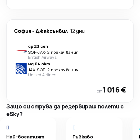
София
-
Джаксънвил
12 дни
ср 23 сеп
SOF
-
JAX
·
2 прекачвания
British Airways
нд 04 окт
JAX
-
SOF
·
2 прекачвания
United Airlines
1 016 €
от
Защо си струва да резервираш полети с
eSky?
Най-богатият
Гъвкаво