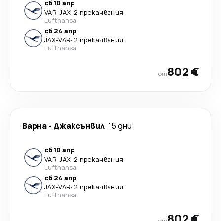
сб 10 апр
VAR
-
JAX
·
2 прекачвания
Lufthansa
сб 24 апр
JAX
-
VAR
·
2 прекачвания
Lufthansa
802 €
от
Варна
-
Джаксънвил
15 дни
сб 10 апр
VAR
-
JAX
·
2 прекачвания
Lufthansa
сб 24 апр
JAX
-
VAR
·
2 прекачвания
Lufthansa
802 €
от