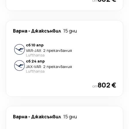
от
Варна
-
Джаксънвил
15 дни
сб 10 апр
VAR
-
JAX
·
2 прекачвания
Lufthansa
сб 24 апр
JAX
-
VAR
·
2 прекачвания
Lufthansa
802 €
от
Варна
-
Джаксънвил
15 дни