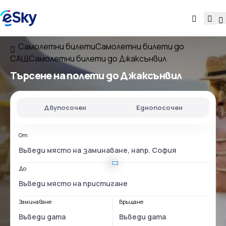
Самолетни билети
Самолетни билети до
САЩ
Самолетни билети до Джаксънвил
Търсене на полети до Джаксънвил
Двупосочен
Еднопосочен
От
До
Заминаване
Връщане