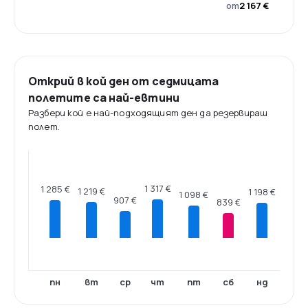
от
2 167 €
Открий в кой ден от седмицата
полетите са най-евтини
Разбери кой е най-подходящият ден да резервираш
полет.
1 317 €
1 285 €
1 219 €
1 198 €
1 098 €
907 €
839 €
пн
вт
ср
чт
пт
сб
нд