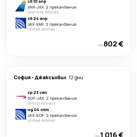
сб 10 апр
VAR
-
JAX
·
2 прекачвания
Discover Airlines
сб 24 апр
JAX
-
VAR
·
2 прекачвания
United Airlines
802 €
от
София
-
Джаксънвил
12 дни
ср 23 сеп
SOF
-
JAX
·
2 прекачвания
British Airways
нд 04 окт
JAX
-
SOF
·
2 прекачвания
United Airlines
1 016 €
от