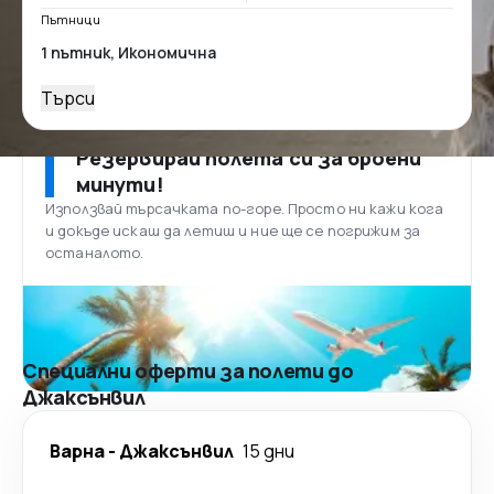
Пътници
Търси
Резервирай полета си за броени
минути!
Използвай търсачката по-горе. Просто ни кажи кога
и докъде искаш да летиш и ние ще се погрижим за
останалото.
Специални оферти за полети до
Джаксънвил
Варна
-
Джаксънвил
15 дни