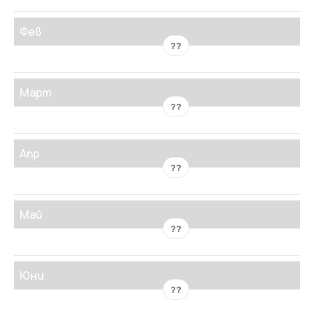
Фев
??
Март
??
Апр
??
Май
??
Юни
??