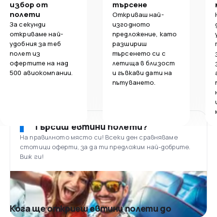
избор от
търсене
полети
Откриваш най-
За секунди
изгодното
откриваме най-
предложение, като
удобния за теб
разшириш
полет из
търсенето си с
офертите на над
летища в близост
500 авиокомпании.
и гъвкави дати на
пътуването.
Търсиш евтини полети?
На правилното място си! Всеки ден сравняваме
стотици оферти, за да ти предложим най-добрите.
Виж ги!
Кога ще откриеш евтини полети до