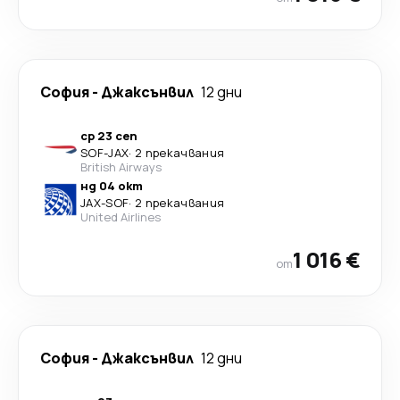
София
-
Джаксънвил
12 дни
ср 23 сеп
SOF
-
JAX
·
2 прекачвания
British Airways
нд 04 окт
JAX
-
SOF
·
2 прекачвания
United Airlines
1 016 €
от
София
-
Джаксънвил
12 дни