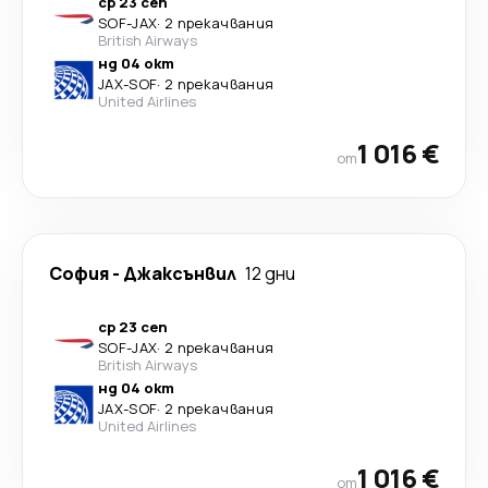
ср 23 сеп
SOF
-
JAX
·
2 прекачвания
British Airways
нд 04 окт
JAX
-
SOF
·
2 прекачвания
United Airlines
1 016 €
от
София
-
Джаксънвил
12 дни
ср 23 сеп
SOF
-
JAX
·
2 прекачвания
British Airways
нд 04 окт
JAX
-
SOF
·
2 прекачвания
United Airlines
1 016 €
от