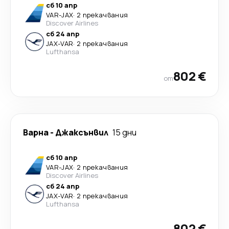
сб 10 апр
VAR
-
JAX
·
2 прекачвания
Discover Airlines
сб 24 апр
JAX
-
VAR
·
2 прекачвания
Lufthansa
802 €
от
Варна
-
Джаксънвил
15 дни
сб 10 апр
VAR
-
JAX
·
2 прекачвания
Discover Airlines
сб 24 апр
JAX
-
VAR
·
2 прекачвания
Lufthansa
802 €