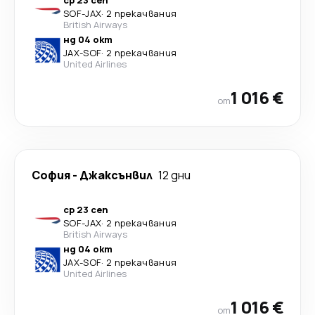
ср 23 сеп
SOF
-
JAX
·
2 прекачвания
British Airways
нд 04 окт
JAX
-
SOF
·
2 прекачвания
United Airlines
1 016 €
от
София
-
Джаксънвил
12 дни
ср 23 сеп
SOF
-
JAX
·
2 прекачвания
British Airways
нд 04 окт
JAX
-
SOF
·
2 прекачвания
United Airlines
1 016 €
от