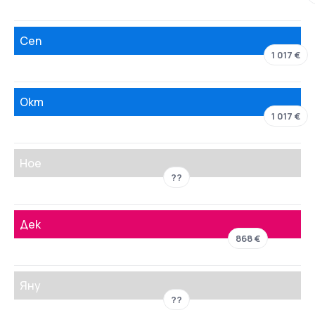
Сеп
1 017 €
Окт
1 017 €
Ное
??
Дек
868 €
Яну
??