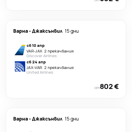
Варна
-
Джаксънвил
15 дни
сб 10 апр
VAR
-
JAX
·
2 прекачвания
Discover Airlines
сб 24 апр
JAX
-
VAR
·
2 прекачвания
United Airlines
802 €
от
Варна
-
Джаксънвил
15 дни