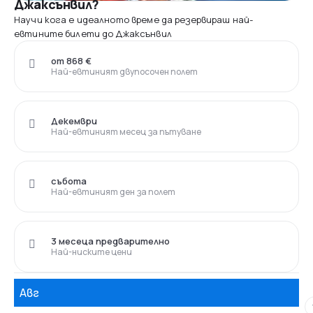
Джаксънвил?
Научи кога е идеалното време да резервираш най-
евтините билети до Джаксънвил
от 868 €
Най-евтиният двупосочен полет
Декември
Най-евтиният месец за пътуване
събота
Най-евтиният ден за полет
3 месеца предварително
Най-ниските цени
Авг