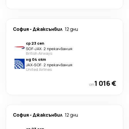
София
-
Джаксънвил
12 дни
ср 23 сеп
SOF
-
JAX
·
2 прекачвания
British Airways
нд 04 окт
JAX
-
SOF
·
2 прекачвания
United Airlines
1 016 €
от
София
-
Джаксънвил
12 дни