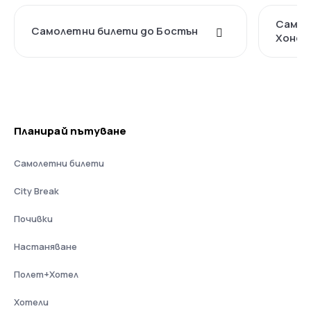
Самол
Самолетни билети до Бостън
Хонол
Планирай пътуване
Самолетни билети
City Break
Почивки
Настаняване
Полет+Хотел
Хотели