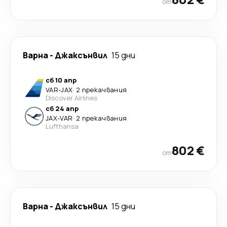
от
Варна
-
Джаксънвил
15 дни
сб 10 апр
VAR
-
JAX
·
2 прекачвания
Discover Airlines
сб 24 апр
JAX
-
VAR
·
2 прекачвания
Lufthansa
802 €
от
Варна
-
Джаксънвил
15 дни