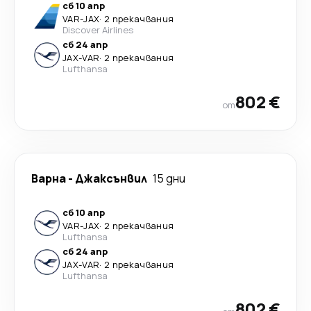
сб 10 апр
VAR
-
JAX
·
2 прекачвания
Discover Airlines
сб 24 апр
JAX
-
VAR
·
2 прекачвания
Lufthansa
802 €
от
Варна
-
Джаксънвил
15 дни
сб 10 апр
VAR
-
JAX
·
2 прекачвания
Lufthansa
сб 24 апр
JAX
-
VAR
·
2 прекачвания
Lufthansa
802 €