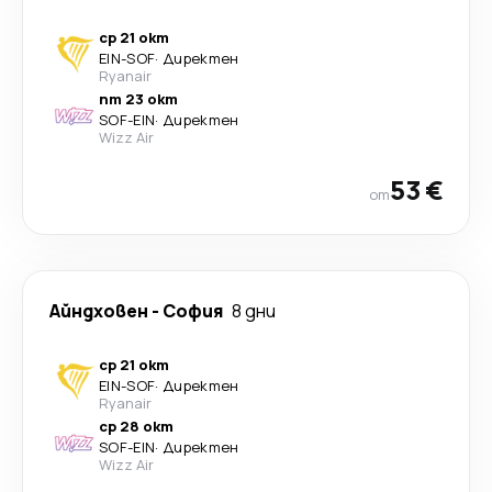
ср 21 окт
EIN
-
SOF
·
Директен
Ryanair
пт 23 окт
SOF
-
EIN
·
Директен
Wizz Air
53 €
от
Айндховен
-
София
8 дни
ср 21 окт
EIN
-
SOF
·
Директен
Ryanair
ср 28 окт
SOF
-
EIN
·
Директен
Wizz Air