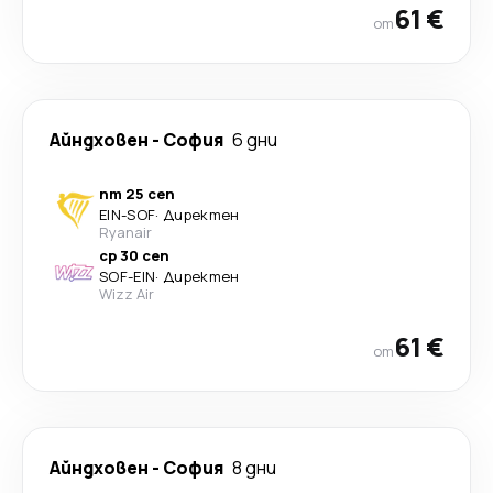
61 €
от
Айндховен
-
София
6 дни
пт 25 сеп
EIN
-
SOF
·
Директен
Ryanair
ср 30 сеп
SOF
-
EIN
·
Директен
Wizz Air
61 €
от
Айндховен
-
София
8 дни