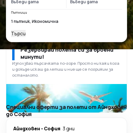
Пътници
Търси
Резервирай полета си за броени
минути!
Използвай търсачката по-горе. Просто ни кажи кога
и докъде искаш да летиш и ние ще се погрижим за
останалото.
Специални оферти за полети от Айндховен
до София
Айндховен
-
София
3 дни