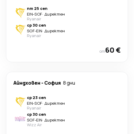
пт 25 сеп
EIN
-
SOF
·
Директен
Ryanair
ср 30 сеп
SOF
-
EIN
·
Директен
Ryanair
60 €
от
Айндховен
-
София
8 дни
ср 23 сеп
EIN
-
SOF
·
Директен
Ryanair
ср 30 сеп
SOF
-
EIN
·
Директен
Wizz Air