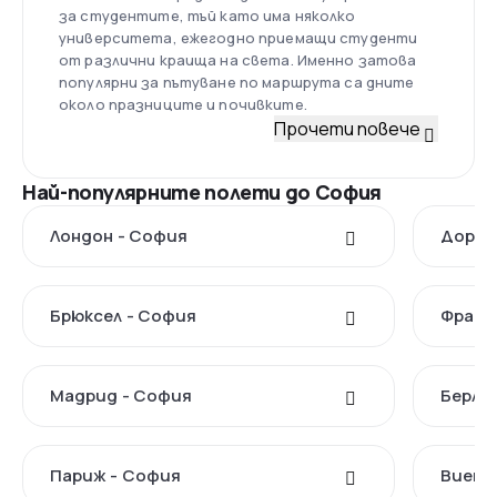
за студентите, тъй като има няколко
университета, ежегодно приемащи студенти
от различни краища на света. Именно затова
популярни за пътуване по маршрута са дните
около празниците и почивките.
Прочети повече
Най-популярните полети до София
Лондон - София
Дортм
Брюксел - София
Франк
Мадрид - София
Берли
Париж - София
Виена