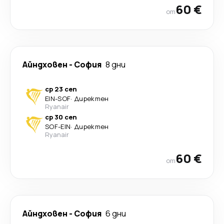
60 €
от
Айндховен
-
София
8 дни
ср 23 сеп
EIN
-
SOF
·
Директен
Ryanair
ср 30 сеп
SOF
-
EIN
·
Директен
Ryanair
60 €
от
Айндховен
-
София
6 дни