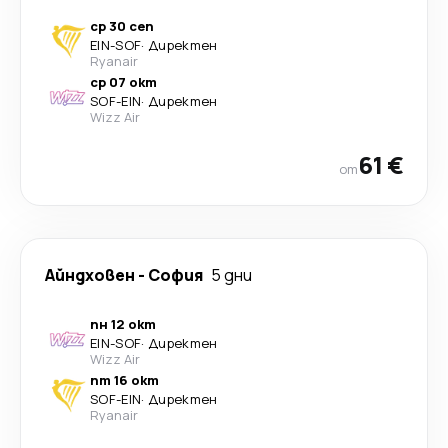
ср 30 сеп
EIN
-
SOF
·
Директен
Ryanair
ср 07 окт
SOF
-
EIN
·
Директен
Wizz Air
61 €
от
Айндховен
-
София
5 дни
пн 12 окт
EIN
-
SOF
·
Директен
Wizz Air
пт 16 окт
SOF
-
EIN
·
Директен
Ryanair