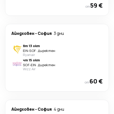
59 €
от
Айндховен
-
София
3 дни
вт 13 окт
EIN
-
SOF
·
Директен
Ryanair
чт 15 окт
SOF
-
EIN
·
Директен
Wizz Air
60 €
от
Айндховен
-
София
4 дни