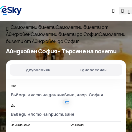
Самолетни билети
Самолетни билети от
Айндховен
Самолетни билети до София
Самолетни
билети от Айндховен до София
Айндховен София
- Търсене на полети
Двупосочен
Еднопосочен
От
До
Заминаване
Връщане