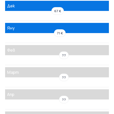
Дек
67 €
Яну
71 €
Фев
??
Март
??
Апр
??