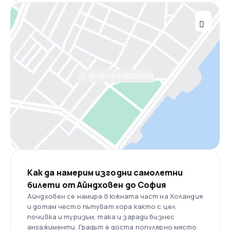
Виж на картата
Как да намерим изгодни самолетни
билети от Айндховен до София
Айндховен се намира в южната част на Холандия
и дотам често пътуват хора както с цел
почивка и туризъм, така и заради бизнес
ангажименти. Градът е доста популярно място