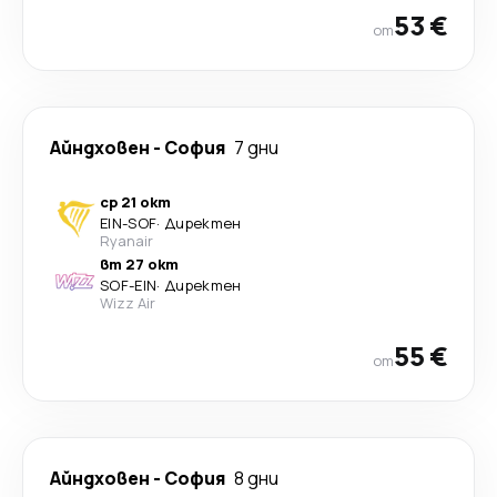
53 €
от
Айндховен
-
София
7 дни
ср 21 окт
EIN
-
SOF
·
Директен
Ryanair
вт 27 окт
SOF
-
EIN
·
Директен
Wizz Air
55 €
от
Айндховен
-
София
8 дни