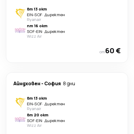
вт 13 окт
EIN
-
SOF
·
Директен
Ryanair
пт 16 окт
SOF
-
EIN
·
Директен
Wizz Air
60 €
от
Айндховен
-
София
8 дни
вт 13 окт
EIN
-
SOF
·
Директен
Ryanair
вт 20 окт
SOF
-
EIN
·
Директен
Wizz Air