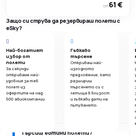
61 €
от
Защо си струва да резервираш полети с
eSky?
Най-богатият
Гъвкаво
избор от
търсене
полети
Откриваш най-
За секунди
изгодното
откриваме най-
предложение, като
удобния за теб
разшириш
полет из
търсенето си с
офертите на над
летища в близост
500 авиокомпании.
и гъвкави дати на
пътуването.
Търсиш евтини полети?