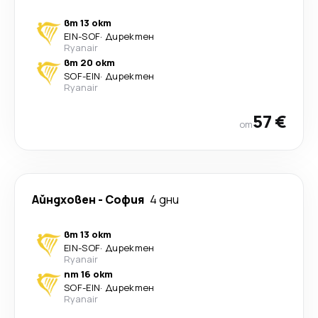
вт 13 окт
EIN
-
SOF
·
Директен
Ryanair
вт 20 окт
SOF
-
EIN
·
Директен
Ryanair
57 €
от
Айндховен
-
София
4 дни
вт 13 окт
EIN
-
SOF
·
Директен
Ryanair
пт 16 окт
SOF
-
EIN
·
Директен
Ryanair