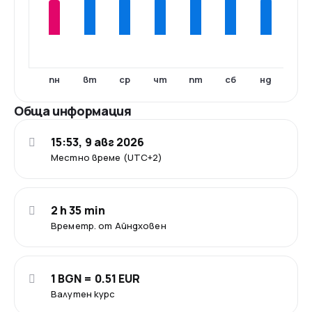
пн
вт
ср
чт
пт
сб
нд
Обща информация
15:53, 9 авг 2026
Местно време (UTC+2)
2 h 35 min
Времетр. от Айндховен
1 BGN = 0.51 EUR
Валутен курс