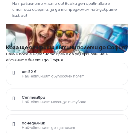
На правилното място си! Всеки ден сравняваме
стотици оферти, за да ти предложим най-добрите.
Виж ги!
Кога ще откриеш евтини полети до София?
Научи кога е идеалното време да резервираш най-
евтините билети до София
от 52 €
Най-евтиният двупосочен полет
Септември
Най-евтиният месец за пътуване
понеделник
Най-евтиният ден за полет