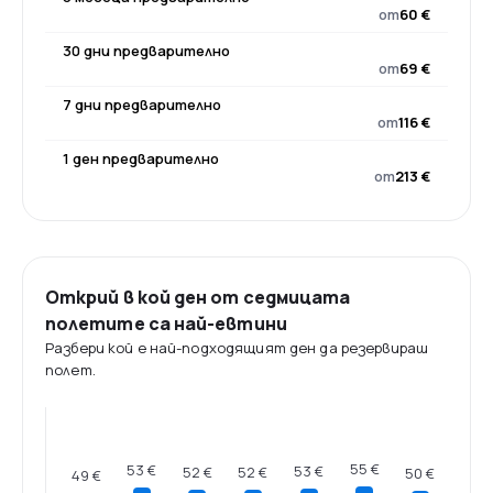
от
60 €
30 дни предварително
от
69 €
7 дни предварително
от
116 €
1 ден предварително
от
213 €
Открий в кой ден от седмицата
полетите са най-евтини
Разбери кой е най-подходящият ден да резервираш
полет.
55 €
53 €
53 €
52 €
52 €
50 €
49 €