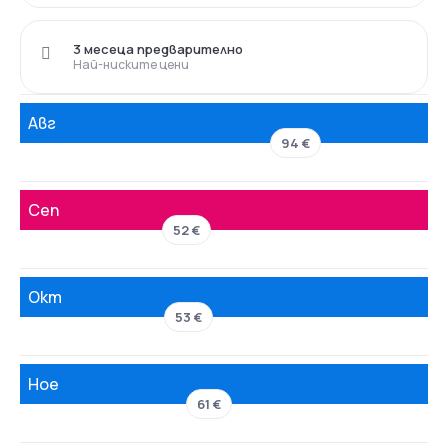
3 месеца предварително
Най-ниските цени
Авг
94 €
Сеп
52 €
Окт
53 €
Ное
61 €