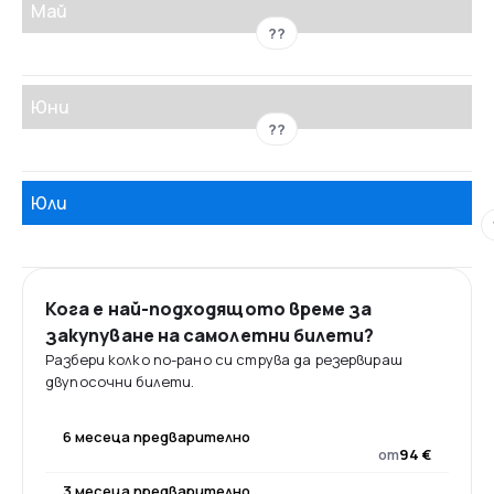
Май
??
Юни
??
Юли
Кога е най-подходящото време за
закупуване на самолетни билети?
Разбери колко по-рано си струва да резервираш
двупосочни билети.
6 месеца предварително
от
94 €
3 месеца предварително