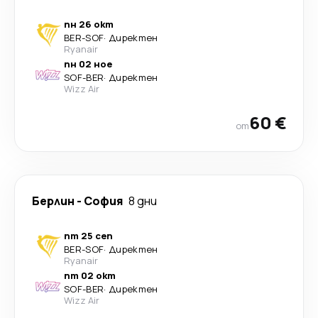
пн 26 окт
BER
-
SOF
·
Директен
Ryanair
пн 02 ное
SOF
-
BER
·
Директен
Wizz Air
60 €
от
Берлин
-
София
8 дни
пт 25 сеп
BER
-
SOF
·
Директен
Ryanair
пт 02 окт
SOF
-
BER
·
Директен
Wizz Air