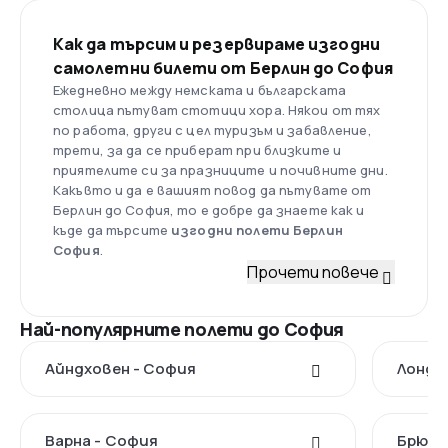
Как да търсим и резервираме изгодни
самолетни билети от Берлин до София
Ежедневно между немската и българската
столица пътуват стотици хора. Някои от тях
по работа, други с цел туризъм и забавление,
трети, за да се приберат при близките и
приятелите си за празниците и почивните дни.
Какъвто и да е вашият повод да пътувате от
Берлин до София, то е добре да знаете как и
къде да търсите
изгодни полети Берлин
София
.
Прочети повече
Най-популярните полети до София
Айндховен - София
Лондо
Варна - София
Брюкс