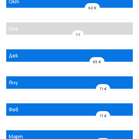
Окт
62 €
Ное
??
Дек
65 €
Яну
71 €
Фев
71 €
Март