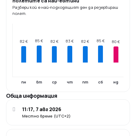
полетите са най-евтини
Разбери кой е най-подходящият ден да резервираш
полет.
85 €
85 €
83 €
82 €
82 €
82 €
80 €
пн
вт
ср
чт
пт
сб
нд
Обща информация
11:17, 7 авг 2026
Местно време (UTC+2)