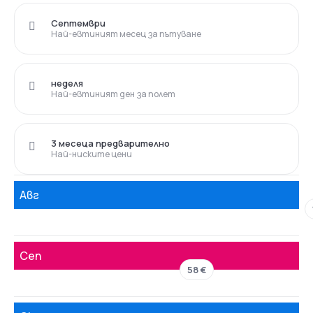
Септември
Най-евтиният месец за пътуване
неделя
Най-евтиният ден за полет
3 месеца предварително
Най-ниските цени
Авг
Сеп
58 €