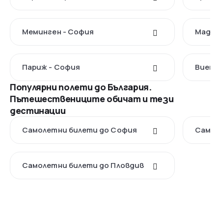
Меминген - София
Мадри
Париж - София
Виена
Популярни полети до България.
Пътешествениците обичат и тези
дестинации
Самолетни билети до София
Самол
Самолетни билети до Пловдив