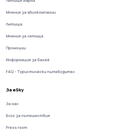
Летище Варна
Мнения за авиокомпании
Летища
Мнения за летища
Промоции
Информация за багаж
FAQ - Туристически пътеводител
За eSky
За нас
Блог за пътешествия
Press room