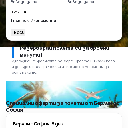
Пътници
Търси
Резервирай полета си за броени
минути!
Използвай търсачката по-горе. Просто ни кажи кога
и докъде искаш да летиш и ние ще се погрижим за
останалото.
Специални оферти за полети от Берлин до
София
Берлин
-
София
8 дни