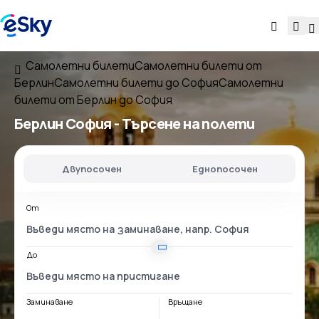
Самолетни билети
Самолетни билети от
Берлин
Самолетни билети до София
Самолетни
билети от Берлин до София
Берлин София
- Търсене на полети
Двупосочен
Еднопосочен
От
До
Заминаване
Връщане