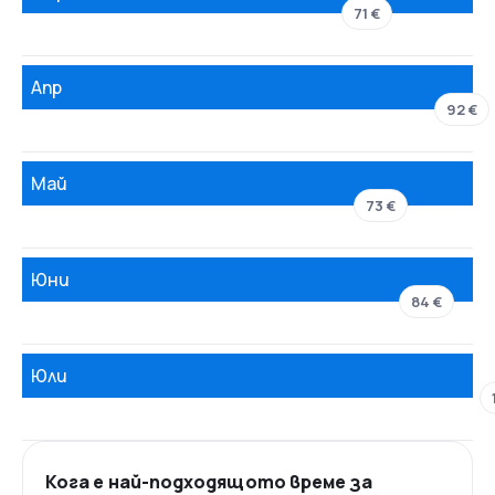
71 €
Апр
92 €
Май
73 €
Юни
84 €
Юли
Кога е най-подходящото време за