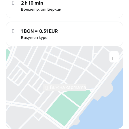
2 h 10 min
Времетр. от Берлин
1 BGN = 0.51 EUR
Валутен курс
Виж на картата