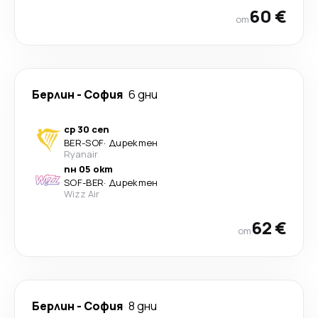
60 €
от
Берлин
-
София
6 дни
ср 30 сеп
BER
-
SOF
·
Директен
Ryanair
пн 05 окт
SOF
-
BER
·
Директен
Wizz Air
62 €
от
Берлин
-
София
8 дни