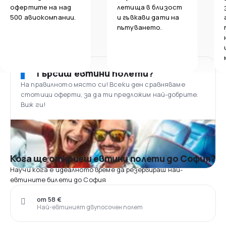
офертите на над
летища в близост
500 авиокомпании.
и гъвкави дати на
пътуването.
Търсиш евтини полети?
На правилното място си! Всеки ден сравняваме
стотици оферти, за да ти предложим най-добрите.
Виж ги!
Кога ще откриеш евтини полети до София?
Научи кога е идеалното време да резервираш най-
евтините билети до София
от 58 €
Най-евтиният двупосочен полет