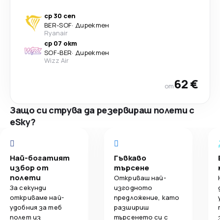
ср 30 сеп
BER
-
SOF
·
Директен
Ryanair
ср 07 окт
SOF
-
BER
·
Директен
Wizz Air
62 €
от
Защо си струва да резервираш полети с
eSky?
Най-богатият
Гъвкаво
избор от
търсене
полети
Откриваш най-
За секунди
изгодното
откриваме най-
предложение, като
удобния за теб
разшириш
полет из
търсенето си с