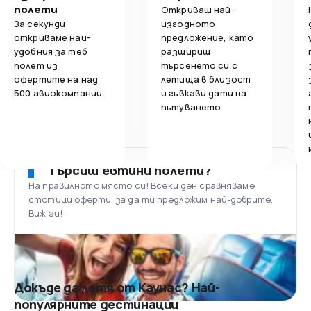
полети
Откриваш най-
За секунди
изгодното
откриваме най-
предложение, като
удобния за теб
разшириш
полет из
търсенето си с
офертите на над
летища в близост
500 авиокомпании.
и гъвкави дати на
пътуването.
Търсиш евтини полети?
На правилното място си! Всеки ден сравняваме
стотици оферти, за да ти предложим най-добрите.
Виж ги!
Докъде да летя от Каунас? Най-
популярните дестинации