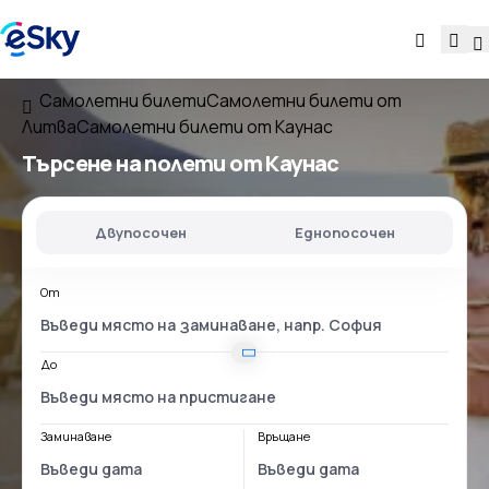
Самолетни билети
Самолетни билети от
Литва
Самолетни билети от Каунас
Търсене на полети
от Каунас
Двупосочен
Еднопосочен
От
До
Заминаване
Връщане