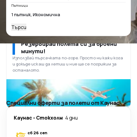
Пътници
Търси
Резервирай полета си за броени
минути!
Използвай търсачката по-горе. Просто ни кажи кога
и докъде искаш да летиш и ние ще се погрижим за
останалото.
Специални оферти за полети от Каунас
Каунас
-
Стoкхолм
4 дни
сб 26 сеп