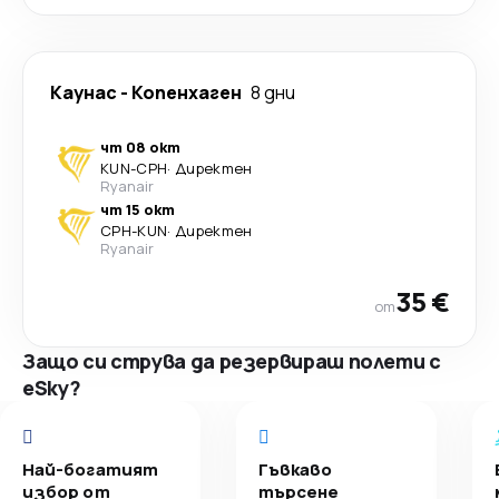
Каунас
-
Копенхаген
8 дни
чт 08 окт
KUN
-
CPH
·
Директен
Ryanair
чт 15 окт
CPH
-
KUN
·
Директен
Ryanair
35 €
от
Защо си струва да резервираш полети с
eSky?
Най-богатият
Гъвкаво
избор от
търсене