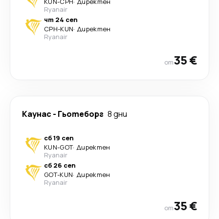
KUN
-
CPH
·
Директен
Ryanair
чт 24 сеп
CPH
-
KUN
·
Директен
Ryanair
35 €
от
Каунас
-
Гьотеборг
8 дни
сб 19 сеп
KUN
-
GOT
·
Директен
Ryanair
сб 26 сеп
GOT
-
KUN
·
Директен
Ryanair
35 €
от