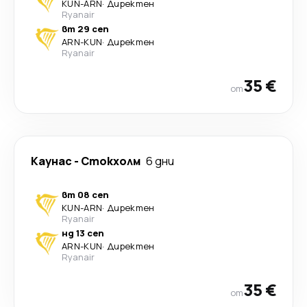
KUN
-
ARN
·
Директен
Ryanair
вт 29 сеп
ARN
-
KUN
·
Директен
Ryanair
35 €
от
Каунас
-
Стoкхолм
6 дни
вт 08 сеп
KUN
-
ARN
·
Директен
Ryanair
нд 13 сеп
ARN
-
KUN
·
Директен
Ryanair
35 €
от