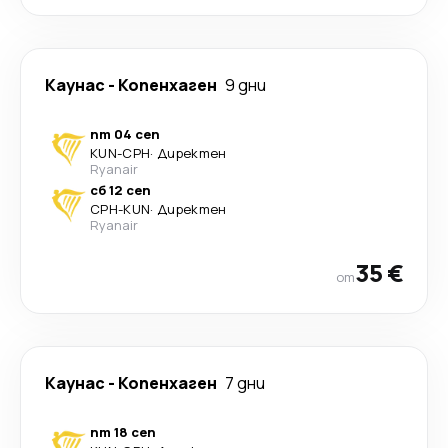
Каунас
-
Копенхаген
9 дни
пт 04 сеп
KUN
-
CPH
·
Директен
Ryanair
сб 12 сеп
CPH
-
KUN
·
Директен
Ryanair
35 €
от
Каунас
-
Копенхаген
7 дни
пт 18 сеп