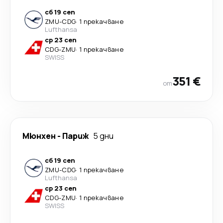
сб 19 сеп
ZMU
-
CDG
·
1 прекачване
Lufthansa
ср 23 сеп
CDG
-
ZMU
·
1 прекачване
SWISS
351 €
от
Мюнхен
-
Париж
5 дни
сб 19 сеп
ZMU
-
CDG
·
1 прекачване
Lufthansa
ср 23 сеп
CDG
-
ZMU
·
1 прекачване
SWISS