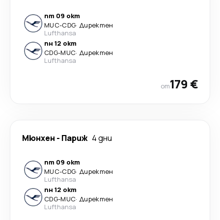
пт 09 окт
MUC
-
CDG
·
Директен
Lufthansa
пн 12 окт
CDG
-
MUC
·
Директен
Lufthansa
179 €
от
Мюнхен
-
Париж
4 дни
пт 09 окт
MUC
-
CDG
·
Директен
Lufthansa
пн 12 окт
CDG
-
MUC
·
Директен
Lufthansa