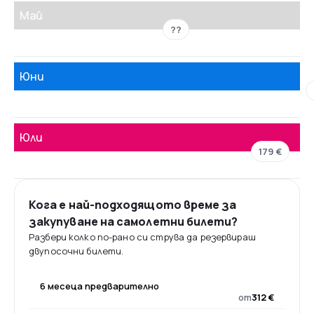
Май
??
Юни
Юли
179 €
Кога е най-подходящото време за
закупуване на самолетни билети?
Разбери колко по-рано си струва да резервираш
двупосочни билети.
6 месеца предварително
от
312 €