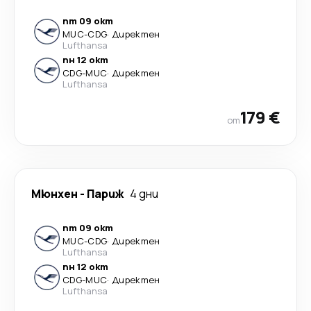
пт 09 окт
MUC
-
CDG
·
Директен
Lufthansa
пн 12 окт
CDG
-
MUC
·
Директен
Lufthansa
179 €
от
Мюнхен
-
Париж
4 дни
пт 09 окт
MUC
-
CDG
·
Директен
Lufthansa
пн 12 окт
CDG
-
MUC
·
Директен
Lufthansa