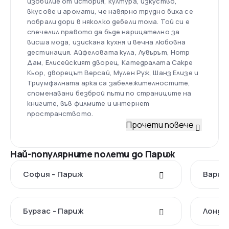
изобилие от история, култура, изкуство,
вкусове и аромати, че навярно трудно биха се
побрали дори в няколко дебели тома. Той си е
спечелил правото да бъде нарицателно за
висша мода, изискана кухня и вечна любовна
дестинация. Айфеловата кула, Лувърът, Нотр
Дам, Елисейският дворец, Катедралата Сакре
Кьор, дворецът Версай, Мулен Руж, Шанз Елизе и
Триумфалната арка са забележителностите,
споменавани безброй пъти по страниците на
книгите, във филмите и интернет
пространството.
Прочети повече
Най-популярните полети до Париж
София - Париж
Варна
Бургас - Париж
Лондо