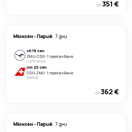
351 €
от
Мюнхен
-
Париж
7 дни
сб 19 сеп
ZMU
-
CDG
·
1 прекачване
Lufthansa
пт 25 сеп
CDG
-
ZMU
·
1 прекачване
SWISS
362 €
от
Мюнхен
-
Париж
7 дни