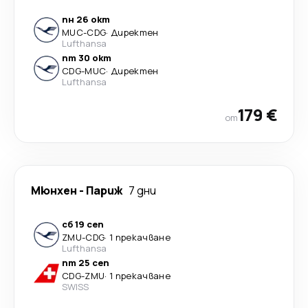
пн 26 окт
MUC
-
CDG
·
Директен
Lufthansa
пт 30 окт
CDG
-
MUC
·
Директен
Lufthansa
179 €
от
Мюнхен
-
Париж
7 дни
сб 19 сеп
ZMU
-
CDG
·
1 прекачване
Lufthansa
пт 25 сеп
CDG
-
ZMU
·
1 прекачване
SWISS