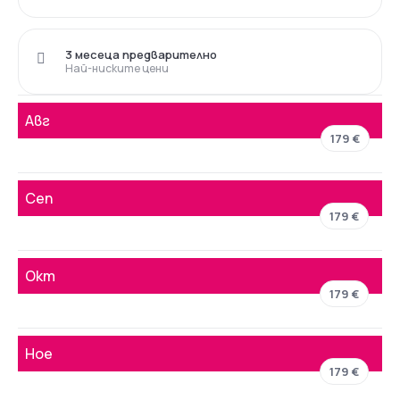
3 месеца предварително
Най-ниските цени
Авг
179 €
Сеп
179 €
Окт
179 €
Ное
179 €