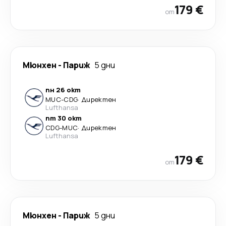
179 €
от
Мюнхен
-
Париж
5 дни
пн 26 окт
MUC
-
CDG
·
Директен
Lufthansa
пт 30 окт
CDG
-
MUC
·
Директен
Lufthansa
179 €
от
Мюнхен
-
Париж
5 дни