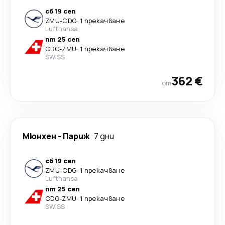
сб 19 сеп
ZMU
-
CDG
·
1 прекачване
Lufthansa
пт 25 сеп
CDG
-
ZMU
·
1 прекачване
SWISS
362 €
от
Мюнхен
-
Париж
7 дни
сб 19 сеп
ZMU
-
CDG
·
1 прекачване
Lufthansa
пт 25 сеп
CDG
-
ZMU
·
1 прекачване
SWISS