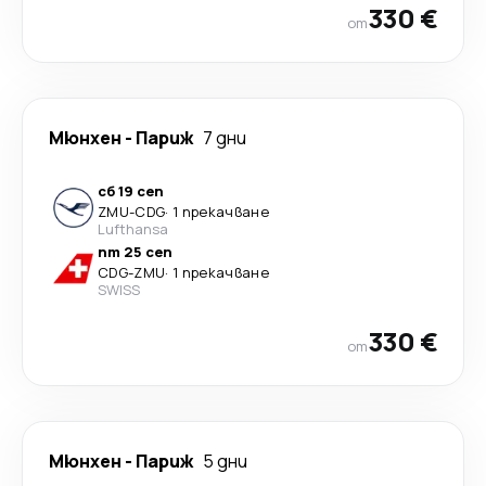
330 €
от
Мюнхен
-
Париж
7 дни
сб 19 сеп
ZMU
-
CDG
·
1 прекачване
Lufthansa
пт 25 сеп
CDG
-
ZMU
·
1 прекачване
SWISS
330 €
от
Мюнхен
-
Париж
5 дни