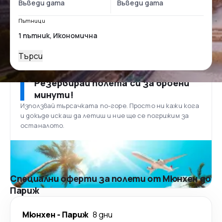
Пътници
Търси
Резервирай полета си за броени
минути!
Използвай търсачката по-горе. Просто ни кажи кога
и докъде искаш да летиш и ние ще се погрижим за
останалото.
Специални оферти за полети от Мюнхен до
Париж
Мюнхен
-
Париж
8 дни