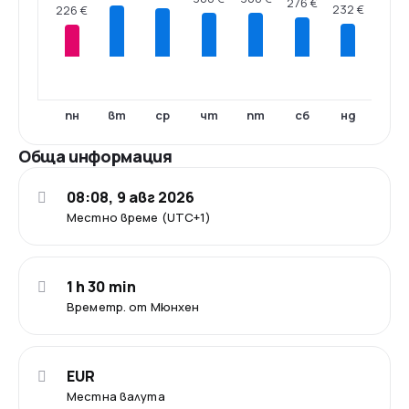
276 €
232 €
226 €
пн
вт
ср
чт
пт
сб
нд
Обща информация
08:08, 9 авг 2026
Местно време (UTC+1)
1 h 30 min
Времетр. от Мюнхен
EUR
Местна валута