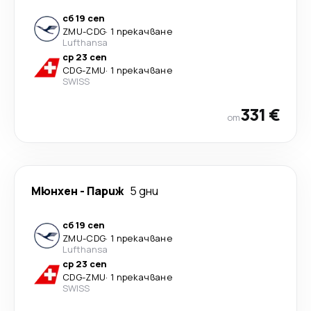
сб 19 сеп
ZMU
-
CDG
·
1 прекачване
Lufthansa
ср 23 сеп
CDG
-
ZMU
·
1 прекачване
SWISS
331 €
от
Мюнхен
-
Париж
5 дни
сб 19 сеп
ZMU
-
CDG
·
1 прекачване
Lufthansa
ср 23 сеп
CDG
-
ZMU
·
1 прекачване
SWISS