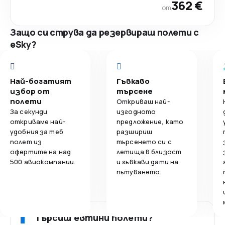
362 €
от
Защо си струва да резервираш полети с
eSky?
Най-богатият
Гъвкаво
избор от
търсене
полети
Откриваш най-
За секунди
изгодното
откриваме най-
предложение, като
удобния за теб
разшириш
полет из
търсенето си с
офертите на над
летища в близост
500 авиокомпании.
и гъвкави дати на
пътуването.
Търсиш евтини полети?