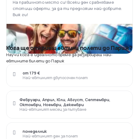
На правилното място си! Всеки ден сравняваме
стотици оферти, за да ти предложим най-добрите.
Виж ги!
Кога ще откриеш евтини полети до Париж?
Научи кога е идеалното време да резервираш най-
евтините билети до Париж
от 179 €
Най-евтиният двупосочен полет
Февруари, Април, Юли, Август, Септември,
Октомври, Ноември, Декември
Най-евтиният месец за пътуване
понеделник
Най-евтиният ден за полет