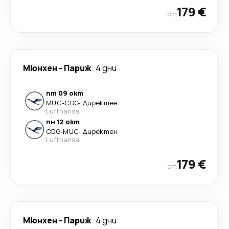
179 €
от
Мюнхен
-
Париж
4 дни
пт 09 окт
MUC
-
CDG
·
Директен
Lufthansa
пн 12 окт
CDG
-
MUC
·
Директен
Lufthansa
179 €
от
Мюнхен
-
Париж
4 дни