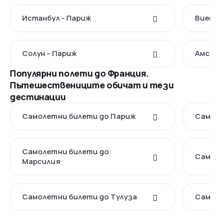
Истанбул - Париж
Виена
Солун - Париж
Амсте
Популярни полети до Франция.
Пътешествениците обичат и тези
дестинации
Самолетни билети до Париж
Самол
Самолетни билети до
Самол
Марсилия
Самолетни билети до Тулуза
Самол