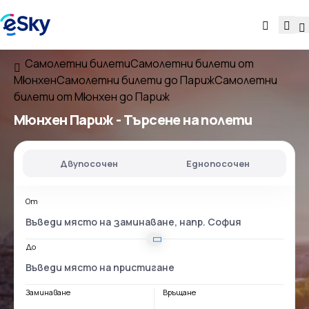
Самолетни билети
Самолетни билети от
Мюнхен
Самолетни билети до Париж
Самолетни
билети от Мюнхен до Париж
Мюнхен Париж
- Търсене на полети
Двупосочен
Еднопосочен
От
До
Заминаване
Връщане