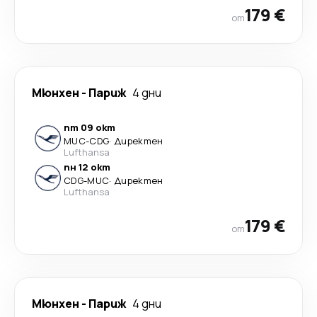
179 €
от
Мюнхен
-
Париж
4 дни
пт 09 окт
MUC
-
CDG
·
Директен
Lufthansa
пн 12 окт
CDG
-
MUC
·
Директен
Lufthansa
179 €
от
Мюнхен
-
Париж
4 дни