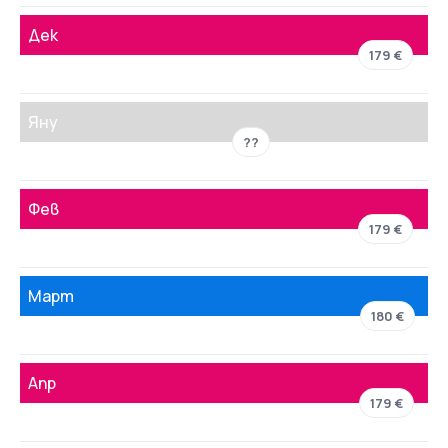
Дек
179 €
Яну
??
Фев
179 €
Март
180 €
Апр
179 €