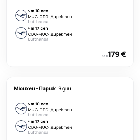
чт 10 сеп
MUC
-
CDG
·
Директен
Lufthansa
чт 17 сеп
CDG
-
MUC
·
Директен
Lufthansa
179 €
от
Мюнхен
-
Париж
8 дни
чт 10 сеп
MUC
-
CDG
·
Директен
Lufthansa
чт 17 сеп
CDG
-
MUC
·
Директен
Lufthansa