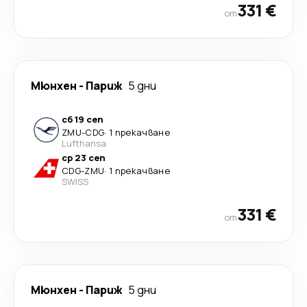
331 €
от
Мюнхен
-
Париж
5 дни
сб 19 сеп
ZMU
-
CDG
·
1 прекачване
Lufthansa
ср 23 сеп
CDG
-
ZMU
·
1 прекачване
SWISS
331 €
от
Мюнхен
-
Париж
5 дни