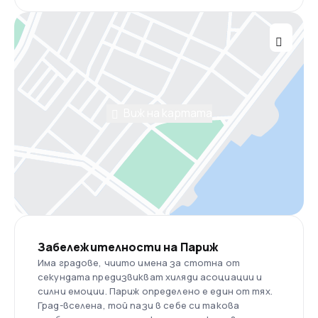
Виж на картата
Забележителности на Париж
Има градове, чиито имена за стотна от
секундата предизвикват хиляди асоциации и
силни емоции. Париж определено е един от тях.
Град-вселена, той пази в себе си такова