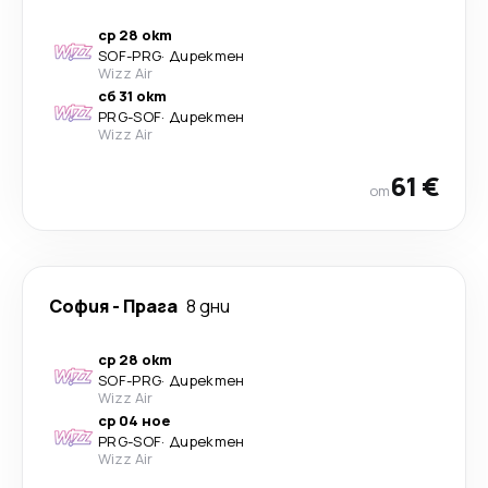
ср 28 окт
SOF
-
PRG
·
Директен
Wizz Air
сб 31 окт
PRG
-
SOF
·
Директен
Wizz Air
61 €
от
София
-
Прага
8 дни
ср 28 окт
SOF
-
PRG
·
Директен
Wizz Air
ср 04 ное
PRG
-
SOF
·
Директен
Wizz Air