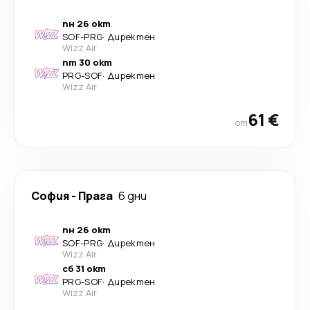
пн 26 окт
SOF
-
PRG
·
Директен
Wizz Air
пт 30 окт
PRG
-
SOF
·
Директен
Wizz Air
61 €
от
София
-
Прага
6 дни
пн 26 окт
SOF
-
PRG
·
Директен
Wizz Air
сб 31 окт
PRG
-
SOF
·
Директен
Wizz Air