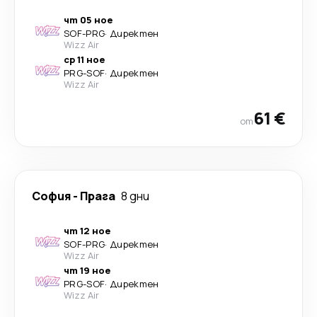
чт 05 ное
SOF
-
PRG
·
Директен
Wizz Air
ср 11 ное
PRG
-
SOF
·
Директен
Wizz Air
61 €
от
София
-
Прага
8 дни
чт 12 ное
SOF
-
PRG
·
Директен
Wizz Air
чт 19 ное
PRG
-
SOF
·
Директен
Wizz Air