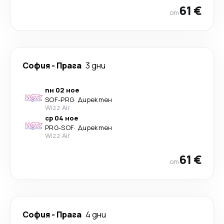
61 €
от
София
-
Прага
3 дни
пн 02 ное
SOF
-
PRG
·
Директен
Wizz Air
ср 04 ное
PRG
-
SOF
·
Директен
Wizz Air
61 €
от
София
-
Прага
4 дни