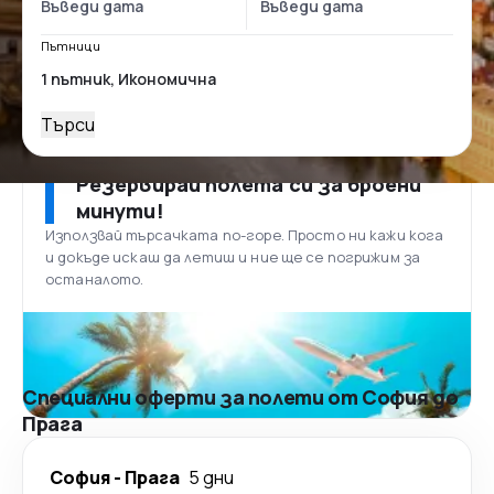
Пътници
Търси
Резервирай полета си за броени
минути!
Използвай търсачката по-горе. Просто ни кажи кога
и докъде искаш да летиш и ние ще се погрижим за
останалото.
Специални оферти за полети от София до
Прага
София
-
Прага
5 дни