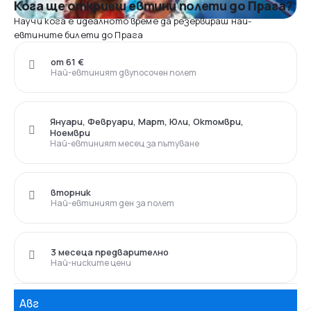
Кога ще откриеш евтини полети до Прага?
Научи кога е идеалното време да резервираш най-
евтините билети до Прага
от 61 €
Най-евтиният двупосочен полет
Януари, Февруари, Март, Юли, Октомври,
Ноември
Най-евтиният месец за пътуване
вторник
Най-евтиният ден за полет
3 месеца предварително
Най-ниските цени
Авг