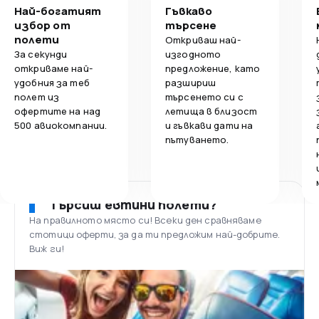
Най-богатият
Гъвкаво
избор от
търсене
полети
Откриваш най-
За секунди
изгодното
откриваме най-
предложение, като
удобния за теб
разшириш
полет из
търсенето си с
офертите на над
летища в близост
500 авиокомпании.
и гъвкави дати на
пътуването.
Търсиш евтини полети?
На правилното място си! Всеки ден сравняваме
стотици оферти, за да ти предложим най-добрите.
Виж ги!