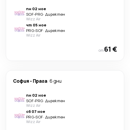
пн 02 ное
SOF
-
PRG
·
Директен
Wizz Air
чт 05 ное
PRG
-
SOF
·
Директен
Wizz Air
61 €
от
София
-
Прага
6 дни
пн 02 ное
SOF
-
PRG
·
Директен
Wizz Air
сб 07 ное
PRG
-
SOF
·
Директен
Wizz Air