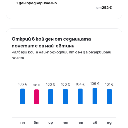
1 ден предварително
от
282 €
Открий в кой ден от седмицата
полетите са най-евтини
Разбери кой е най-подходящият ден да резервираш
полет.
106 €
104 €
103 €
101 €
100 €
100 €
98 €
пн
вт
ср
чт
пт
сб
нд