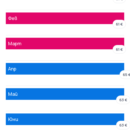
Фев
61 €
Март
61 €
Апр
65 
Май
63 €
Юни
63 €