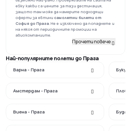
възможно най-рано. Проверявайте на сайта на
eSky какви са цените за тази дестинация,
защото там може да намерите подходящи
оферти за евтини
самолетни билети от
София до Прага
. Не е изключено да попаднете и
на някоя от периодичните промоции на
авиокомпаниите.
Прочети повече
Най-популярните полети до Прага
Варна - Прага
Букуре
Амстердам - Прага
Пловд
Виена - Прага
Будап