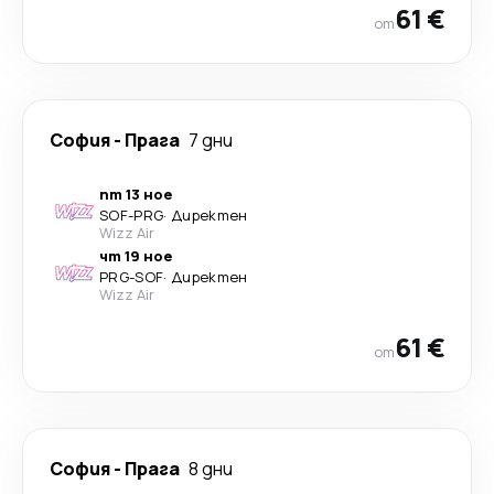
61 €
от
София
-
Прага
7 дни
пт 13 ное
SOF
-
PRG
·
Директен
Wizz Air
чт 19 ное
PRG
-
SOF
·
Директен
Wizz Air
61 €
от
София
-
Прага
8 дни