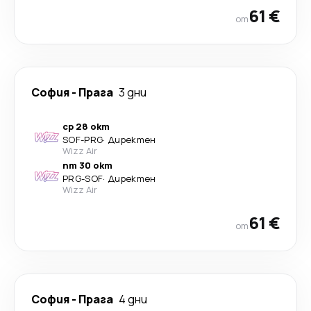
61 €
от
София
-
Прага
3 дни
ср 28 окт
SOF
-
PRG
·
Директен
Wizz Air
пт 30 окт
PRG
-
SOF
·
Директен
Wizz Air
61 €
от
София
-
Прага
4 дни