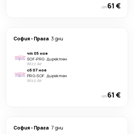
61 €
от
София
-
Прага
3 дни
чт 05 ное
SOF
-
PRG
·
Директен
Wizz Air
сб 07 ное
PRG
-
SOF
·
Директен
Wizz Air
61 €
от
София
-
Прага
7 дни