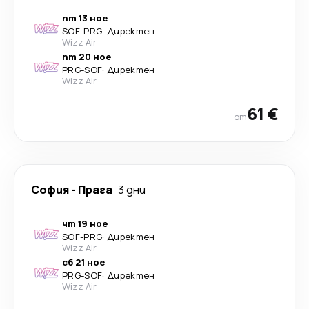
пт 13 ное
SOF
-
PRG
·
Директен
Wizz Air
пт 20 ное
PRG
-
SOF
·
Директен
Wizz Air
61 €
от
София
-
Прага
3 дни
чт 19 ное
SOF
-
PRG
·
Директен
Wizz Air
сб 21 ное
PRG
-
SOF
·
Директен
Wizz Air