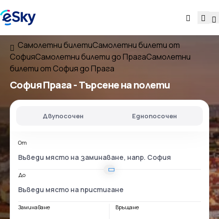
Самолетни билети
Самолетни билети от
София
Самолетни билети до Прага
Самолетни
билети от София до Прага
София Прага
- Търсене на полети
Двупосочен
Еднопосочен
От
До
Заминаване
Връщане