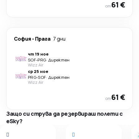
61 €
от
София
-
Прага
7 дни
чт 19 ное
SOF
-
PRG
·
Директен
Wizz Air
ср 25 ное
PRG
-
SOF
·
Директен
Wizz Air
61 €
от
Защо си струва да резервираш полети с
eSky?