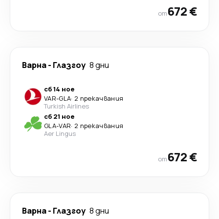
672 €
от
Варна
-
Глазгоу
8 дни
сб 14 ное
VAR
-
GLA
·
2 прекачвания
Turkish Airlines
сб 21 ное
GLA
-
VAR
·
2 прекачвания
Aer Lingus
672 €
от
Варна
-
Глазгоу
8 дни