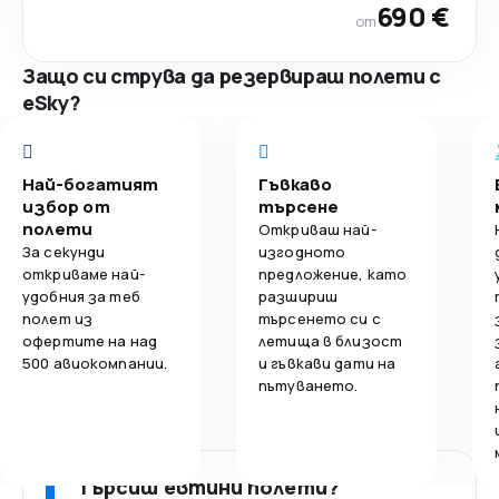
690 €
от
Защо си струва да резервираш полети с
eSky?
Най-богатият
Гъвкаво
избор от
търсене
полети
Откриваш най-
За секунди
изгодното
откриваме най-
предложение, като
удобния за теб
разшириш
полет из
търсенето си с
офертите на над
летища в близост
500 авиокомпании.
и гъвкави дати на
пътуването.
Търсиш евтини полети?