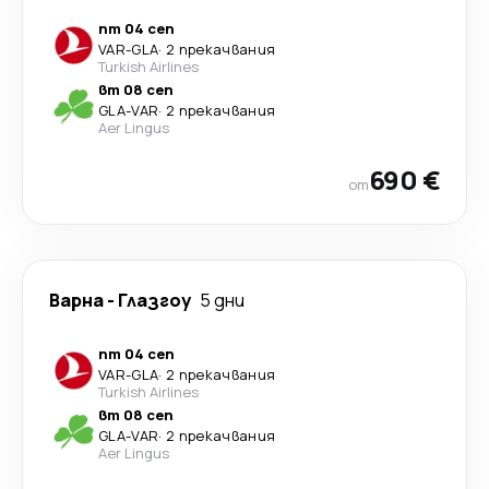
пт 04 сеп
VAR
-
GLA
·
2 прекачвания
Turkish Airlines
вт 08 сеп
GLA
-
VAR
·
2 прекачвания
Aer Lingus
690 €
от
Варна
-
Глазгоу
5 дни
пт 04 сеп
VAR
-
GLA
·
2 прекачвания
Turkish Airlines
вт 08 сеп
GLA
-
VAR
·
2 прекачвания
Aer Lingus