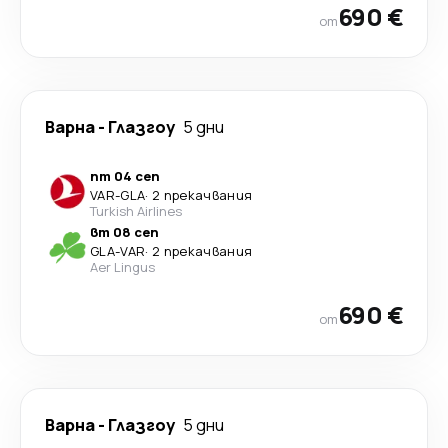
690 €
от
Варна
-
Глазгоу
5 дни
пт 04 сеп
VAR
-
GLA
·
2 прекачвания
Turkish Airlines
вт 08 сеп
GLA
-
VAR
·
2 прекачвания
Aer Lingus
690 €
от
Варна
-
Глазгоу
5 дни