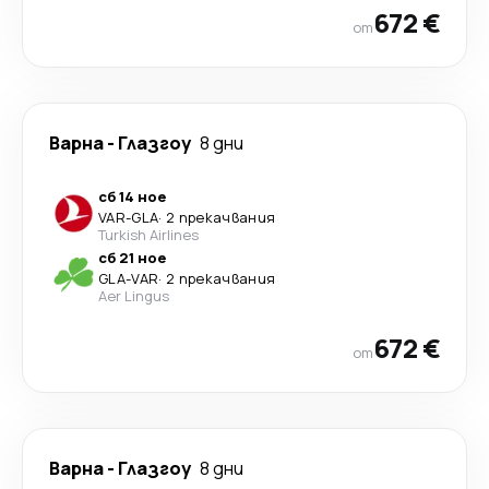
672 €
от
Варна
-
Глазгоу
8 дни
сб 14 ное
VAR
-
GLA
·
2 прекачвания
Turkish Airlines
сб 21 ное
GLA
-
VAR
·
2 прекачвания
Aer Lingus
672 €
от
Варна
-
Глазгоу
8 дни