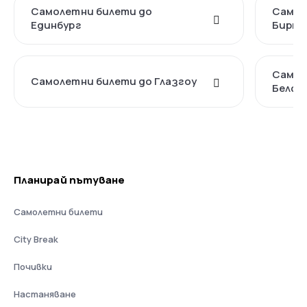
Самолетни билети до
Самол
Единбург
Бирми
Самол
Самолетни билети до Глазгоу
Белфа
Планирай пътуване
Самолетни билети
City Break
Почивки
Настаняване