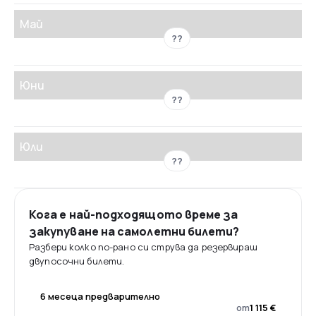
Май
??
Юни
??
Юли
??
Кога е най-подходящото време за
закупуване на самолетни билети?
Разбери колко по-рано си струва да резервираш
двупосочни билети.
6 месеца предварително
от
1 115 €