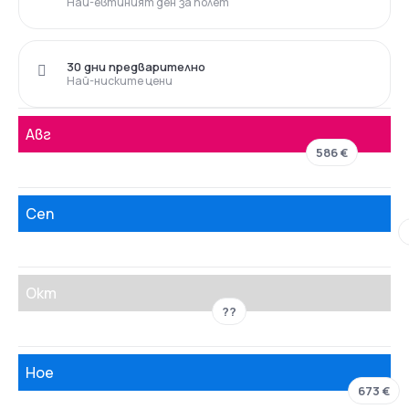
Най-евтиният ден за полет
30 дни предварително
Най-ниските цени
Авг
586 €
Сеп
Окт
??
Ное
673 €