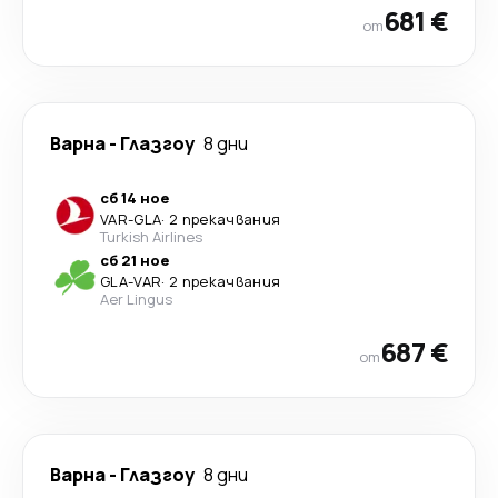
681 €
от
Варна
-
Глазгоу
8 дни
сб 14 ное
VAR
-
GLA
·
2 прекачвания
Turkish Airlines
сб 21 ное
GLA
-
VAR
·
2 прекачвания
Aer Lingus
687 €
от
Варна
-
Глазгоу
8 дни