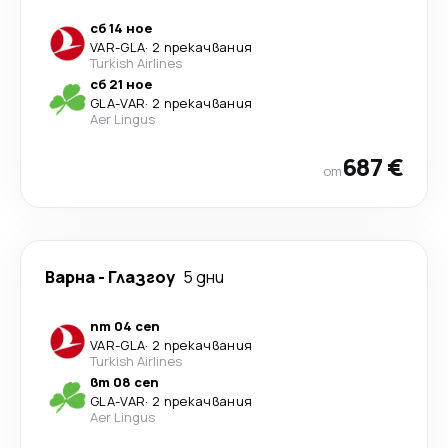
сб 14 ное
VAR
-
GLA
·
2 прекачвания
Turkish Airlines
сб 21 ное
GLA
-
VAR
·
2 прекачвания
Aer Lingus
687 €
от
Варна
-
Глазгоу
5 дни
пт 04 сеп
VAR
-
GLA
·
2 прекачвания
Turkish Airlines
вт 08 сеп
GLA
-
VAR
·
2 прекачвания
Aer Lingus