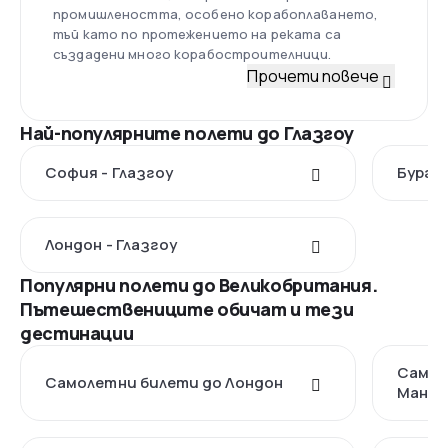
промишлеността, особено корабоплаването,
тъй като по протежението на реката са
създадени много корабостроителници.
Прочети повече
Най-популярните полети до Глазгоу
София - Глазгоу
Бургас
Лондон - Глазгоу
Популярни полети до Великобритания.
Пътешествениците обичат и тези
дестинации
Самол
Самолетни билети до Лондон
Манче