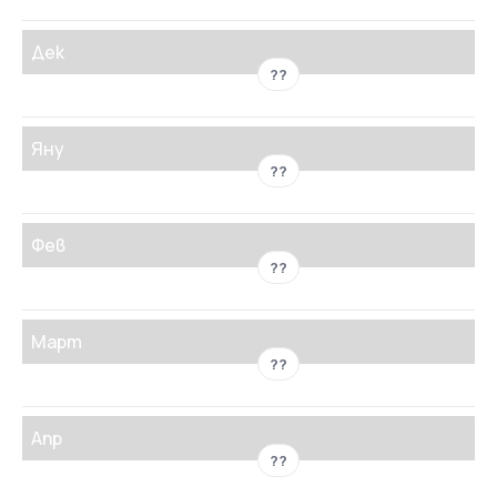
Дек
??
Яну
??
Фев
??
Март
??
Апр
??