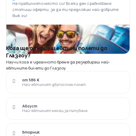
На правилното място си! Всеки ден сравняваме
стотици оферти, за да ти предложим най-добрите.
Виж ги!
Кога ще откриеш евтини полети до
Глазгоу?
Научи кога е идеалното време да резервираш най-
евтините билети до Глазгоу
от 586 €
Най-евтиният двупосочен полет
Август
Най-евтиният месец за пътуване
вторник