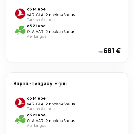
сб 14 ное
VAR
-
GLA
·
2 прекачвания
Turkish Airlines
сб 21 ное
GLA
-
VAR
·
2 прекачвания
Aer Lingus
681 €
от
Варна
-
Глазгоу
8 дни
сб 14 ное
VAR
-
GLA
·
2 прекачвания
Turkish Airlines
сб 21 ное
GLA
-
VAR
·
2 прекачвания
Aer Lingus