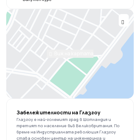
Виж на картата
Забележителности на Глазгоу
Глазгоу е най-големият град в Шотландия и
третият по население във Великобритания. По
време на Индустриалната революция Глазгоу
става основен център на инженеринга и