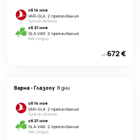
сб 14 ное
VAR
-
GLA
·
2 прекачвания
Turkish Airlines
сб 21 ное
GLA
-
VAR
·
2 прекачвания
Aer Lingus
672 €
от
Варна
-
Глазгоу
8 дни
сб 14 ное
VAR
-
GLA
·
2 прекачвания
Turkish Airlines
сб 21 ное
GLA
-
VAR
·
2 прекачвания
Aer Lingus