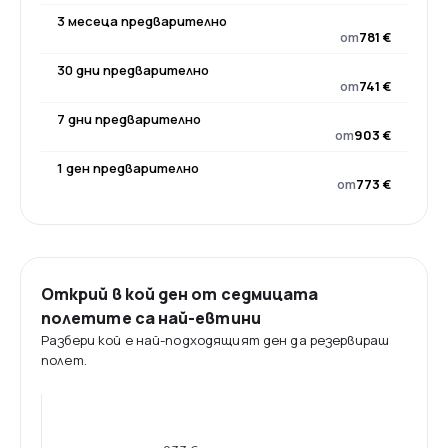
3 месеца предварително
от
781 €
30 дни предварително
от
741 €
7 дни предварително
от
903 €
1 ден предварително
от
773 €
Открий в кой ден от седмицата
полетите са най-евтини
Разбери кой е най-подходящият ден да резервираш
полет.