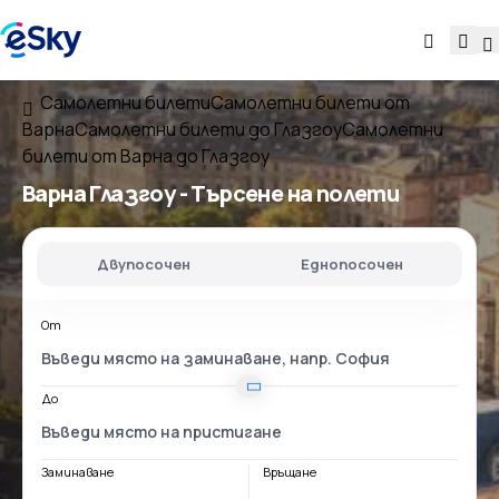
Самолетни билети
Самолетни билети от
Варна
Самолетни билети до Глазгоу
Самолетни
билети от Варна до Глазгоу
Варна Глазгоу
- Търсене на полети
Двупосочен
Еднопосочен
От
До
Заминаване
Връщане