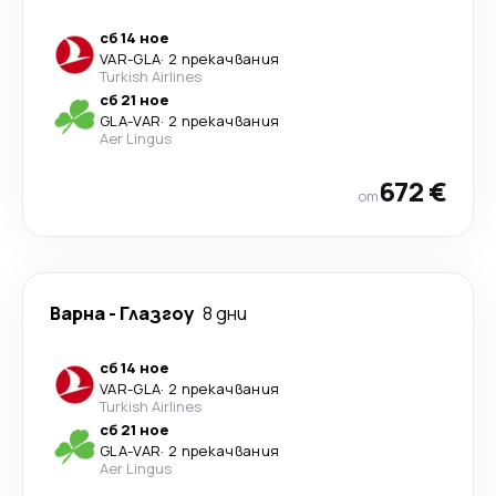
сб 14 ное
VAR
-
GLA
·
2 прекачвания
Turkish Airlines
сб 21 ное
GLA
-
VAR
·
2 прекачвания
Aer Lingus
672 €
от
Варна
-
Глазгоу
8 дни
сб 14 ное
VAR
-
GLA
·
2 прекачвания
Turkish Airlines
сб 21 ное
GLA
-
VAR
·
2 прекачвания
Aer Lingus