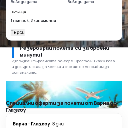
Пътници
Търси
Резервирай полета си за броени
минути!
Използвай търсачката по-горе. Просто ни кажи кога
и докъде искаш да летиш и ние ще се погрижим за
останалото.
Специални оферти за полети от Варна до
Глазгоу
Варна
-
Глазгоу
8 дни