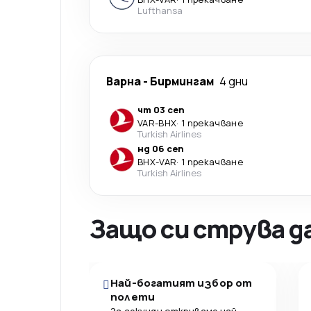
Lufthansa
Варна
-
Бирмингам
4 дни
чт 03 сеп
VAR
-
BHX
·
1 прекачване
Turkish Airlines
нд 06 сеп
BHX
-
VAR
·
1 прекачване
Turkish Airlines
Защо си струва д
Най-богатият избор от
полети