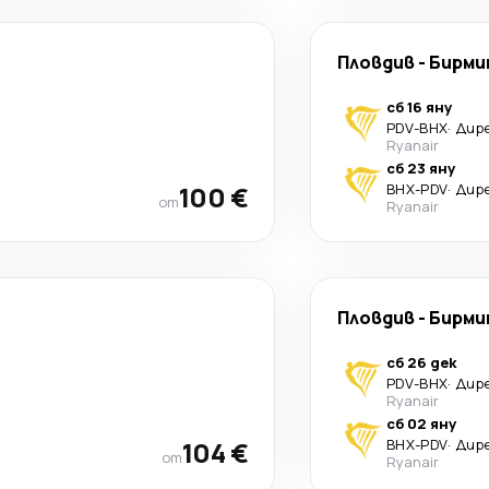
Пловдив
-
Бирми
сб 16 яну
PDV
-
BHX
·
Дир
Ryanair
сб 23 яну
100 €
BHX
-
PDV
·
Дир
от
Ryanair
Пловдив
-
Бирми
сб 26 дек
PDV
-
BHX
·
Дир
Ryanair
сб 02 яну
104 €
BHX
-
PDV
·
Дир
от
Ryanair