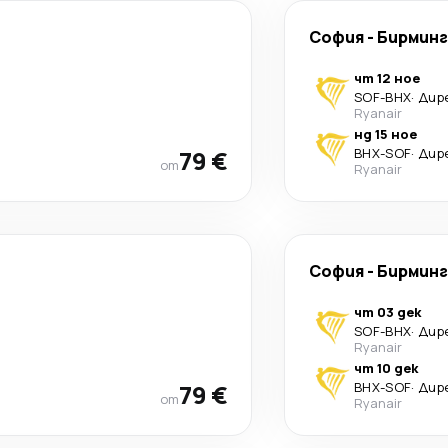
София
-
Бирмин
чт 12 ное
SOF
-
BHX
·
Дир
Ryanair
нд 15 ное
79 €
BHX
-
SOF
·
Дир
от
Ryanair
София
-
Бирмин
чт 03 дек
SOF
-
BHX
·
Дир
Ryanair
чт 10 дек
79 €
BHX
-
SOF
·
Дир
от
Ryanair