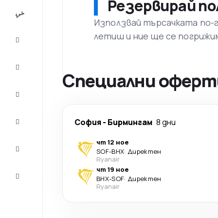
Резервирай по
All-
inclusive
Използвай търсачката по-го
летиш и ние ще се погрижи
City
Break
Настаняване
Специални оферти
Оферти
Завърши
София
-
Бирмингам
8 дни
пътуването
чт 12 ное
Съвети и
SOF
-
BHX
·
Директен
вдъхновение
Ryanair
чт 19 ное
Обслужване
BHX
-
SOF
·
Директен
на клиенти
Ryanair