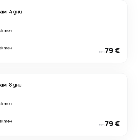
гам
4 дни
ектен
ектен
79 €
от
гам
8 дни
ектен
ектен
79 €
от