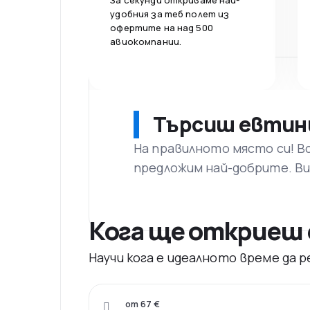
За секунди откриваме най-
удобния за теб полет из
офертите на над 500
авиокомпании.
Търсиш евтин
На правилното място си! В
предложим най-добрите. Ви
Кога ще откриеш
Научи кога е идеалното време да
от 67 €