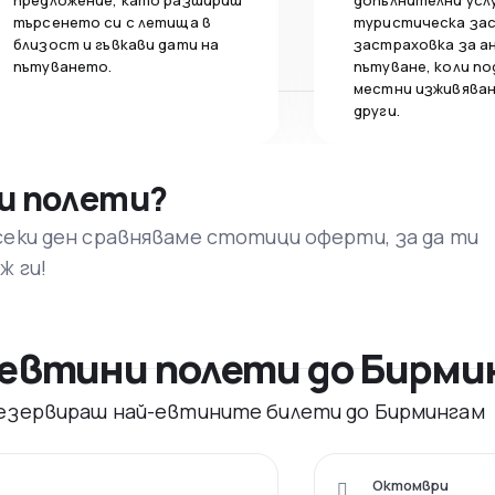
предложение, като разшириш
допълнителни усл
търсенето си с летища в
туристическа за
близост и гъвкави дати на
застраховка за а
пътуването.
пътуване, коли по
местни изживяван
други.
и полети?
секи ден сравняваме стотици оферти, за да ти
ж ги!
 евтини полети до Бирми
 резервираш най-евтините билети до Бирмингам
Октомври