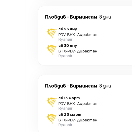
Пловдив
-
Бирмингам
8 дни
сб 23 яну
PDV
-
BHX
·
Директен
Ryanair
сб 30 яну
BHX
-
PDV
·
Директен
Ryanair
Пловдив
-
Бирмингам
8 дни
сб 13 март
PDV
-
BHX
·
Директен
Ryanair
сб 20 март
BHX
-
PDV
·
Директен
Ryanair