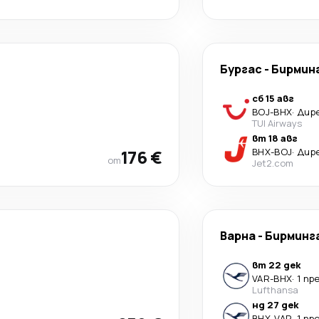
Бургас
-
Бирмин
сб 15 авг
BOJ
-
BHX
·
Дир
TUI Airways
вт 18 авг
176 €
BHX
-
BOJ
·
Дир
от
Jet2.com
Варна
-
Бирминг
вт 22 дек
VAR
-
BHX
·
1 пр
Lufthansa
нд 27 дек
BHX
-
VAR
·
1 пр