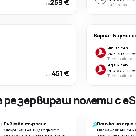
259 €
от
Lufthansa
Варна
-
Бирминг
чт 03 сеп
VAR
-
BHX
·
1 пр
Turkish Airlines
нд 06 сеп
451 €
BHX
-
VAR
·
1 пр
от
Turkish Airlines
а резервираш полети с eS
Гъвкаво търсене
Всичко на едно
Откриваш най-изгодното
Наслаждаваш се н