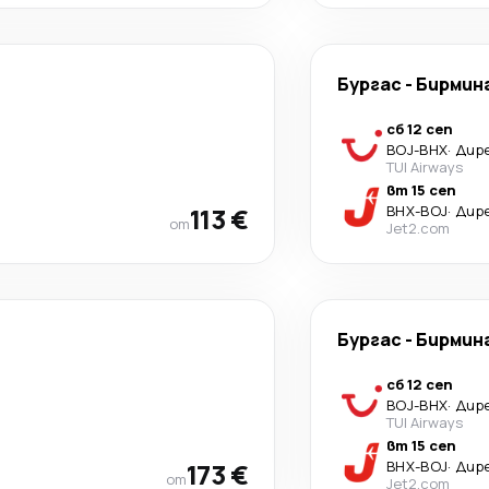
Бургас
-
Бирмин
сб 12 сеп
BOJ
-
BHX
·
Дир
TUI Airways
вт 15 сеп
113 €
BHX
-
BOJ
·
Дир
от
Jet2.com
Бургас
-
Бирмин
сб 12 сеп
BOJ
-
BHX
·
Дир
TUI Airways
вт 15 сеп
173 €
BHX
-
BOJ
·
Дир
от
Jet2.com