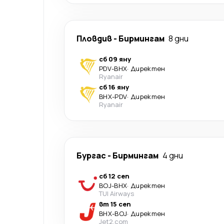
Пловдив
-
Бирмингам
8 дни
сб 09 яну
PDV
-
BHX
·
Директен
Ryanair
сб 16 яну
BHX
-
PDV
·
Директен
Ryanair
Бургас
-
Бирмингам
4 дни
сб 12 сеп
BOJ
-
BHX
·
Директен
TUI Airways
вт 15 сеп
BHX
-
BOJ
·
Директен
Jet2.com