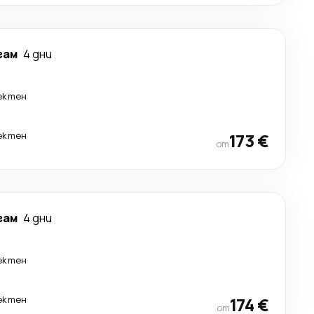
гам
4 дни
ектен
ектен
173 €
от
гам
4 дни
ектен
ектен
174 €
от