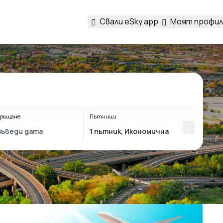
Свали eSky app
Моят профил
ръщане
Пътници