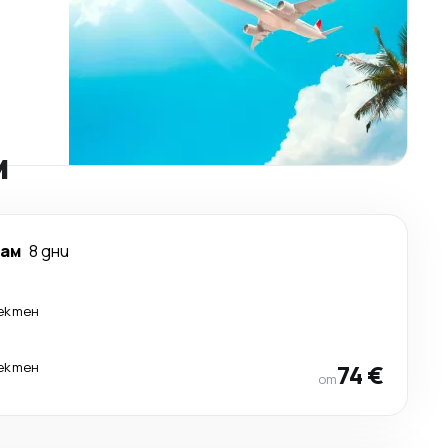
м
гам
8 дни
ектен
ектен
74 €
от