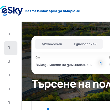
Твоята платформа за пътуване
Самолетни билети
Самолетни билети
Полет+Хотел
Двупосочен
Еднопосочен
Самолетни
билети
От
Почивки
Лято
2026
Търсене на по
Зима
2026/27
Last
minute