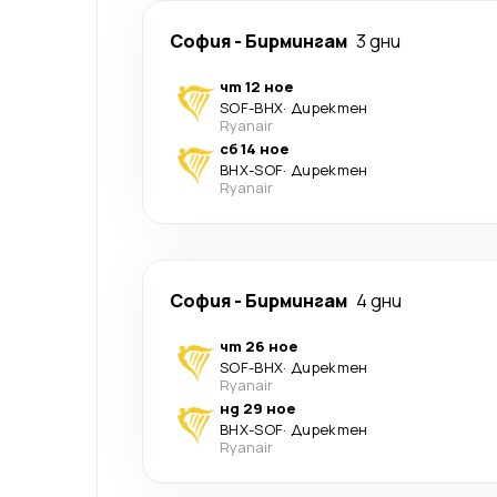
София
-
Бирмингам
3 дни
чт 12 ное
SOF
-
BHX
·
Директен
Ryanair
сб 14 ное
BHX
-
SOF
·
Директен
Ryanair
София
-
Бирмингам
4 дни
чт 26 ное
SOF
-
BHX
·
Директен
Ryanair
нд 29 ное
BHX
-
SOF
·
Директен
Ryanair