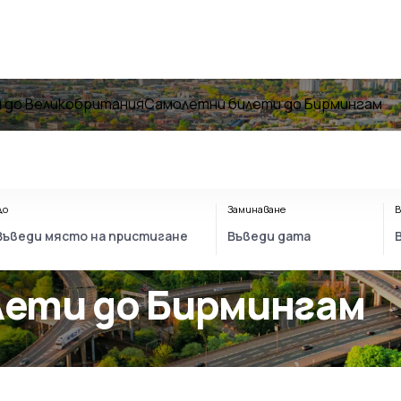
 до Великобритания
Самолетни билети до Бирмингам
До
Заминаване
В
лети до Бирмингам