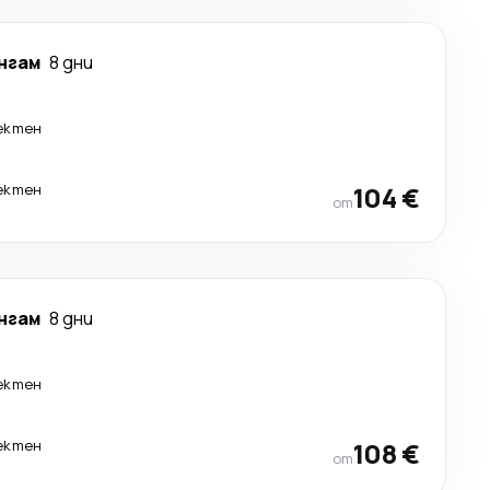
нгам
8 дни
ектен
ектен
104 €
от
нгам
8 дни
ектен
ектен
108 €
от