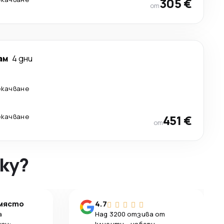
305 €
от
ам
4 дни
екачване
екачване
451 €
от
ky?
 място
4.7
а
Над 3200 отзива от