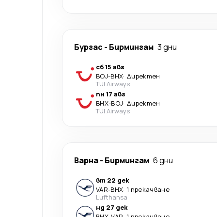
Бургас
-
Бирмингам
3 дни
сб 15 авг
BOJ
-
BHX
·
Директен
TUI Airways
пн 17 авг
BHX
-
BOJ
·
Директен
TUI Airways
Варна
-
Бирмингам
6 дни
вт 22 дек
VAR
-
BHX
·
1 прекачване
Lufthansa
нд 27 дек
BHX
-
VAR
·
1 прекачване