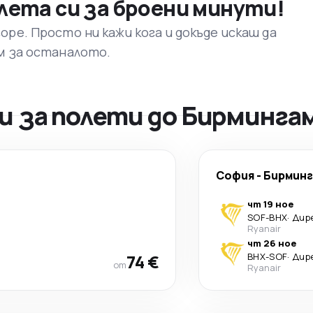
лета си за броени минути!
ре. Просто ни кажи кога и докъде искаш да
м за останалото.
 за полети до Бирминга
София
-
Бирмин
чт 19 ное
SOF
-
BHX
·
Дир
Ryanair
чт 26 ное
74 €
BHX
-
SOF
·
Дир
от
Ryanair