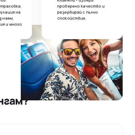
уги:
клиенти – избери
страховка,
проверено качество и
нулация на
резервирай с пълно
д наем,
спокойствие.
ия и много
нгам?