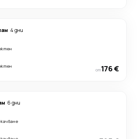
гам
4 дни
ектен
ектен
176 €
от
ам
6 дни
екачване
екачване