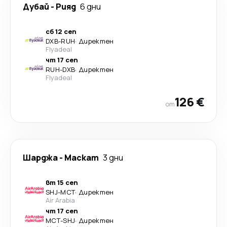
Дубай
-
Рияд
6 дни
сб 12 сеп
DXB
-
RUH
·
Директен
Flyadeal
чт 17 сеп
RUH
-
DXB
·
Директен
Flyadeal
126 €
от
Шарджа
-
Маскат
3 дни
вт 15 сеп
SHJ
-
MCT
·
Директен
Air Arabia
чт 17 сеп
MCT
-
SHJ
·
Директен