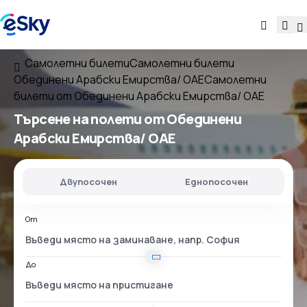
Самолетни билети
Самолетни билети
Обединени Арабски Емирства/ ОАЕ
Самолетни
билети от Обединени Арабски Емирства/ ОАЕ
Търсене на полети
от Обединени
Арабски Емирства/ ОАЕ
Двупосочен
Еднопосочен
От
До