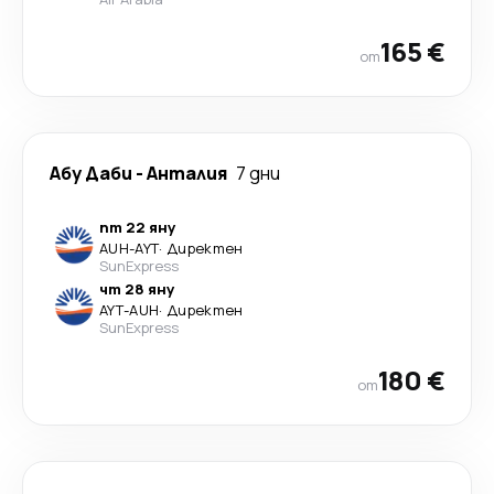
165 €
от
Абу Даби
-
Анталия
7 дни
пт 22 яну
AUH
-
AYT
·
Директен
SunExpress
чт 28 яну
AYT
-
AUH
·
Директен
SunExpress
180 €
от