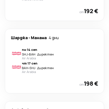
192 €
от
Шарджа
-
Манама
4 дни
пн 14 сеп
SHJ
-
BAH
·
Директен
Air Arabia
чт 17 сеп
BAH
-
SHJ
·
Директен
Air Arabia
198 €
от