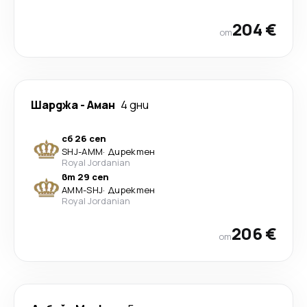
204 €
от
Шарджа
-
Аман
4 дни
сб 26 сеп
SHJ
-
AMM
·
Директен
Royal Jordanian
вт 29 сеп
AMM
-
SHJ
·
Директен
Royal Jordanian
206 €
от