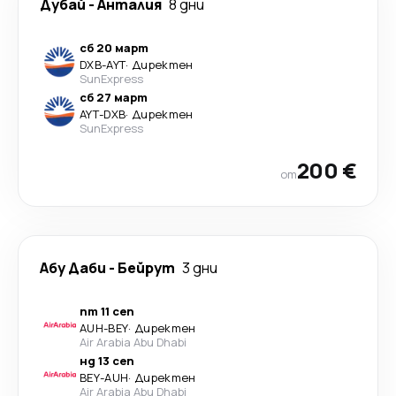
Дубай
-
Анталия
8 дни
сб 20 март
DXB
-
AYT
·
Директен
SunExpress
сб 27 март
AYT
-
DXB
·
Директен
SunExpress
200 €
от
Абу Даби
-
Бейрут
3 дни
пт 11 сеп
AUH
-
BEY
·
Директен
Air Arabia Abu Dhabi
нд 13 сеп
BEY
-
AUH
·
Директен
Air Arabia Abu Dhabi