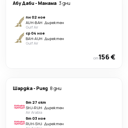
Абу Даби
-
Манама
3 дни
пн 02 ное
AUH
-
BAH
·
Директен
Gulf Air
ср 04 ное
BAH
-
AUH
·
Директен
Gulf Air
156 €
от
Шарджа
-
Рияд
8 дни
вт 27 окт
SHJ
-
RUH
·
Директен
Air Arabia
вт 03 ное
RUH
-
SHJ
·
Директен