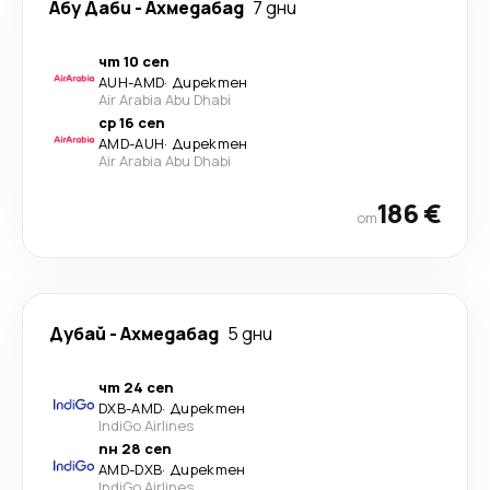
Абу Даби
-
Ахмедабад
7 дни
чт 10 сеп
AUH
-
AMD
·
Директен
Air Arabia Abu Dhabi
ср 16 сеп
AMD
-
AUH
·
Директен
Air Arabia Abu Dhabi
186 €
от
Дубай
-
Ахмедабад
5 дни
чт 24 сеп
DXB
-
AMD
·
Директен
IndiGo Airlines
пн 28 сеп
AMD
-
DXB
·
Директен
IndiGo Airlines