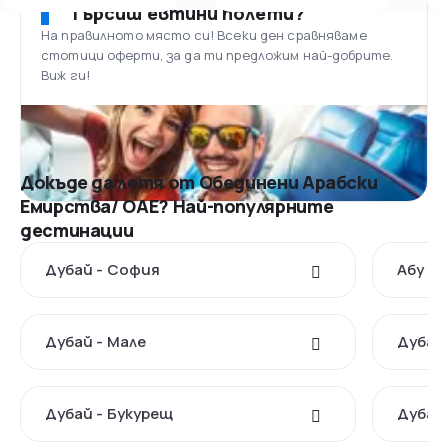
Търсиш евтини полети?
На правилното място си! Всеки ден сравняваме
стотици оферти, за да ти предложим най-добрите.
Виж ги!
Докъде да летя от Обединени Арабски
Емирства/ ОАЕ? Най-популярните
дестинации
Дубай - София
Абу Д
Дубай - Мале
Дубай 
Дубай - Букурещ
Дубай