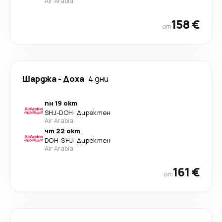
Air Arabia
158 €
от
Шарджа
-
Доха
4 дни
пн 19 окт
SHJ
-
DOH
·
Директен
Air Arabia
чт 22 окт
DOH
-
SHJ
·
Директен
Air Arabia
161 €
от