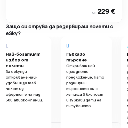
229 €
от
Защо си струва да резервираш полети с
eSky?
Най-богатият
Гъвкаво
избор от
търсене
полети
Откриваш най-
За секунди
изгодното
откриваме най-
предложение, като
удобния за теб
разшириш
полет из
търсенето си с
офертите на над
летища в близост
500 авиокомпании.
и гъвкави дати на
пътуването.