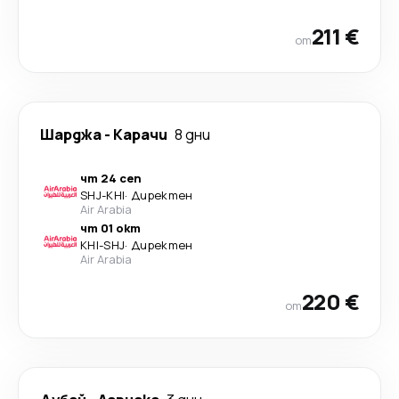
211 €
от
Шарджа
-
Карачи
8 дни
чт 24 сеп
SHJ
-
KHI
·
Директен
Air Arabia
чт 01 окт
KHI
-
SHJ
·
Директен
Air Arabia
220 €
от