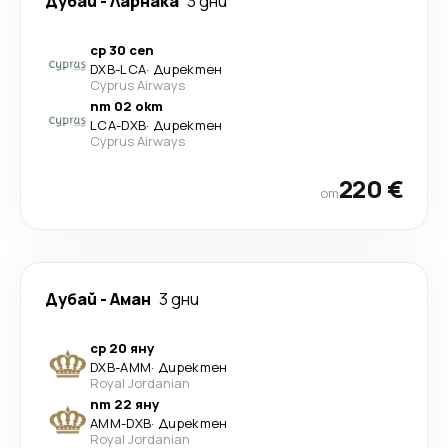
Дубай
-
Ларнака
3 дни
ср 30 сеп
DXB
-
LCA
·
Директен
Cyprus Airways
пт 02 окт
LCA
-
DXB
·
Директен
Cyprus Airways
220 €
от
Дубай
-
Аман
3 дни
ср 20 яну
DXB
-
AMM
·
Директен
Royal Jordanian
пт 22 яну
AMM
-
DXB
·
Директен
Royal Jordanian