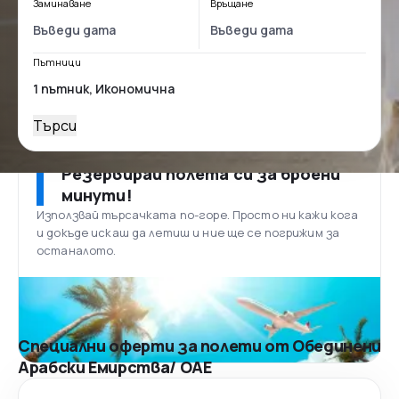
Заминаване
Връщане
Пътници
Търси
Резервирай полета си за броени
минути!
Използвай търсачката по-горе. Просто ни кажи кога
и докъде искаш да летиш и ние ще се погрижим за
останалото.
Специални оферти за полети от Обединени
Арабски Емирства/ ОАЕ