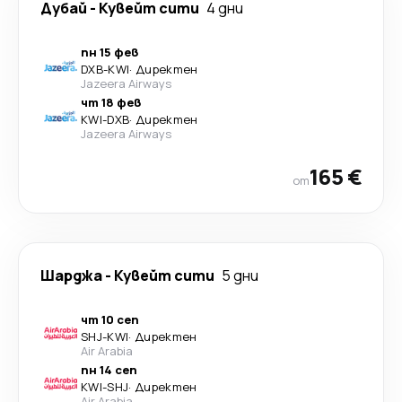
Дубай
-
Кувейт сити
4 дни
пн 15 фев
DXB
-
KWI
·
Директен
Jazeera Airways
чт 18 фев
KWI
-
DXB
·
Директен
Jazeera Airways
165 €
от
Шарджа
-
Кувейт сити
5 дни
чт 10 сеп
SHJ
-
KWI
·
Директен
Air Arabia
пн 14 сеп
KWI
-
SHJ
·
Директен
Air Arabia