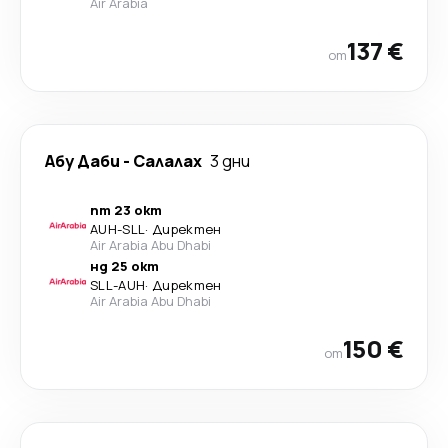
Air Arabia
137 €
от
Абу Даби
-
Салалах
3 дни
пт 23 окт
AUH
-
SLL
·
Директен
Air Arabia Abu Dhabi
нд 25 окт
SLL
-
AUH
·
Директен
Air Arabia Abu Dhabi
150 €
от