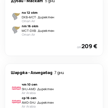
Дубай
-
Маскат
5 дни
пн 12 окт
DXB
-
MCT
·
Директен
Oman Air
пт 16 окт
MCT
-
DXB
·
Директен
Oman Air
209 €
от
Шарджа
-
Ахмедабад
7 дни
чт 10 сеп
SHJ
-
AMD
·
Директен
Air Arabia
ср 16 сеп
AMD
-
SHJ
·
Директен
Air Arabia