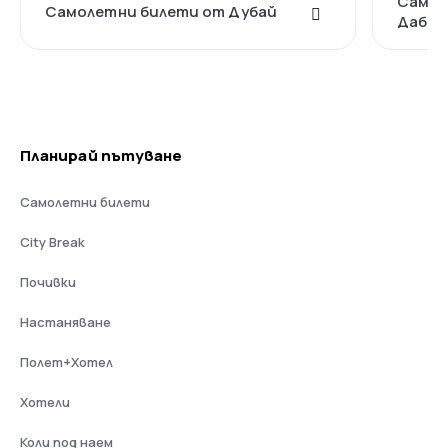
Самол
Самолетни билети от Дубай
Даби
Планирай пътуване
Самолетни билети
City Break
Почивки
Настаняване
Полет+Хотел
Хотели
Коли под наем