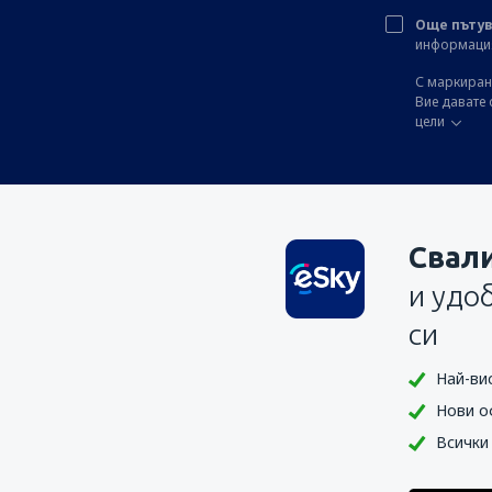
Още пътув
информация 
С маркиране
Вие давате 
цели
Свал
и удо
си
Най-ви
Нови о
Всички