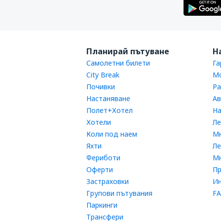
Планирай пътуване
Н
Самолетни билети
Га
City Break
Мо
Почивки
Ра
Настаняване
Ав
Полет+Хотел
На
Хотели
Ле
Коли под наем
Мн
Яхти
Л
Фериботи
Мн
Оферти
П
Застраховки
Ин
Групови пътувания
FA
Паркинги
Трансфери