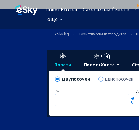
П
Полет+Хотел
Самолетни билети
C
още
eSky.bg
Туристически пътеводител
П
Полети
Полет+Хотел
Cit
Двупосочен
Еднопосочен
От
Д