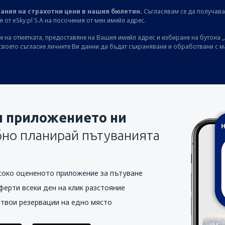
ания на страхотни цени в нашия бюлетин.
Съгласявам се да получав
от eSky.pl S.A на посочения от мен имейл адрес.
 на отметката, предоставяне на Вашия имейл адрес и избиране на бутона „
своето съгласие личните Ви данни да бъдат съхранявани и обработвани с 
и приложението ни
бно планирай пътуванията
соко оцененото приложение за пътуване
ферти всеки ден на клик разстояние
 твои резервации на едно място