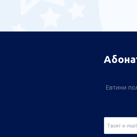
Абона
Евтини пол