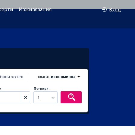
ферти
Изживявания
Вход
бави хотел
класа:
икономична
е
Пътници:
1