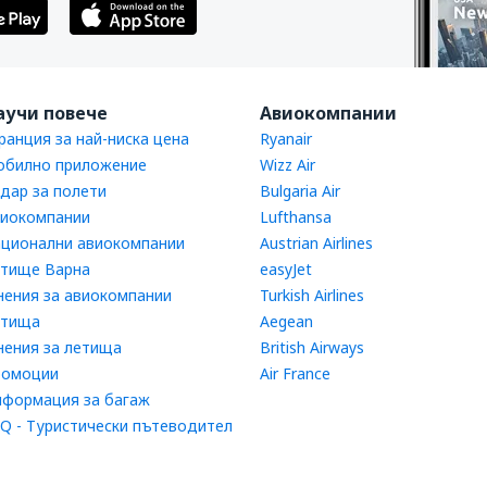
аучи повече
Авиокомпании
ранция за най-ниска цена
Ryanair
билно приложение
Wizz Air
дар за полети
Bulgaria Air
иокомпании
Lufthansa
ционални авиокомпании
Austrian Airlines
тище Варна
easyJet
ения за авиокомпании
Turkish Airlines
етища
Aegean
ения за летища
British Airways
ромоции
Air France
формация за багаж
Q - Туристически пътеводител