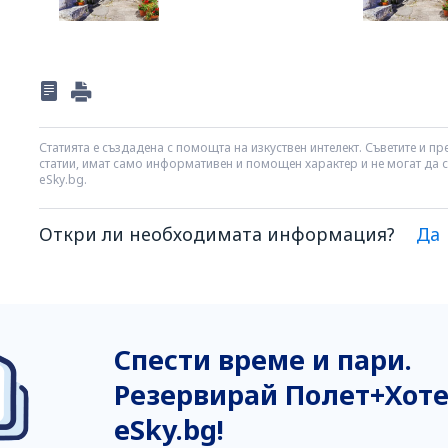
Статията е създадена с помощта на изкуствен интелект. Съветите и пре
статии, имат само информативен и помощен характер и не могат да 
eSky.bg.
Откри ли необходимата информация?
Да
Смятам, че информацията е:
Неясна
Спести време и пари.
Неточна
Неизчерпателна
Резервирай Полет+Хоте
Твърде обемна
eSky.bg!