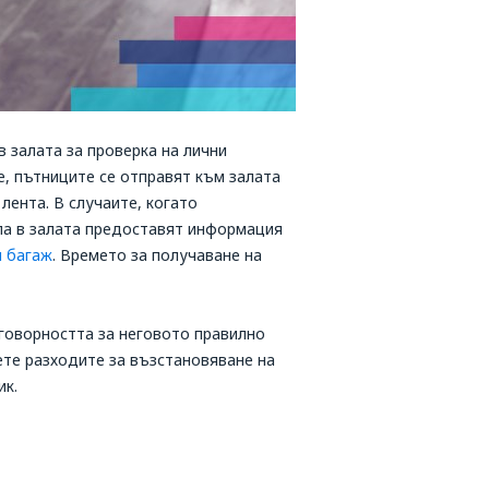
 залата за проверка на лични
, пътниците се отправят към залата
лента. В случаите, когато
бла в залата предоставят информация
и багаж
. Времето за получаване на
тговорността за неговото правилно
ете разходите за възстановяване на
ик.