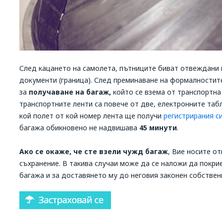
След кацането на самолета, пътниците биват отвеждани в
документи (граница). След преминаване на формалностите
за
получаване на багаж,
който се взема от транспортна 
транспортните ленти са повече от две, електронните та
кой полет от кой номер лента ще получи
регистрирания с
багажа обикновено не надвишава
45 минути
.
Ако се окаже, че сте взели чужд багаж
, Вие носите о
съхранение. В такива случаи може да се наложи да покри
багажа и за доставянето му до неговия законен собствен