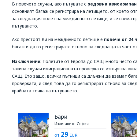
В повечето случаи, ако пътувате с
редовна авиокомпан
основният багаж се регистрира на летището, от което от
за следващия полет на междинното летище, и се взема пр
пътуването.
Ако престоят Ви на междинното летище е
повече от 24 ч
багаж и да го регистрирате отново за следващата част от
Изключение
: Полетите от Европа до САЩ много често с
такива случаи имиграционната проверка се извършва вина
САЩ. Ето защо, всички пътници са длъжни да вземат бага
проверката, и след това да го регистрират отново за сле
крайната точка на пътуването.
Бари
Излитане от София
29
от
EUR