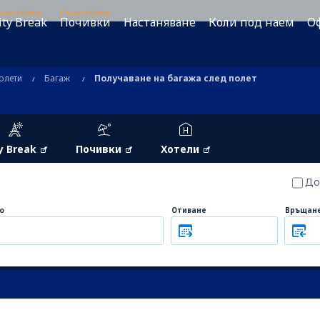
олет+Хотел
Полет+Хотел
ity Break
Почивки
Настаняване
Коли под наем
О
олети
Багаж
Получаване на багажа след полет
y Break
Почивки
Хотели
До
о
Отиване
Връщан