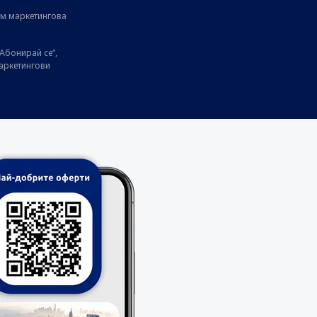
ам маркетингова
Абонирай се“,
маркетингови