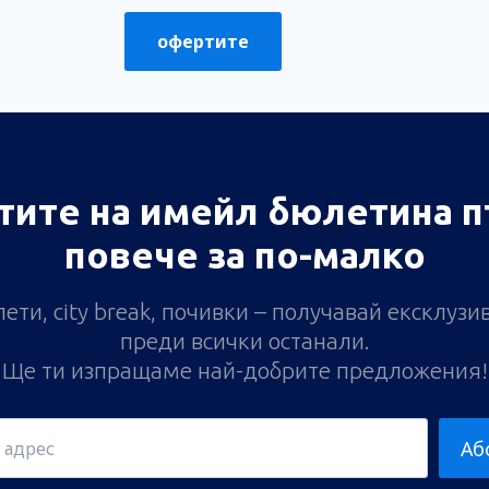
Изпрати
офертите
тите на имейл бюлетина п
повече за по-малко
ети, city break, почивки – получавай ексклуз
преди всички останали.
Ще ти изпращаме най-добрите предложения!
Аб