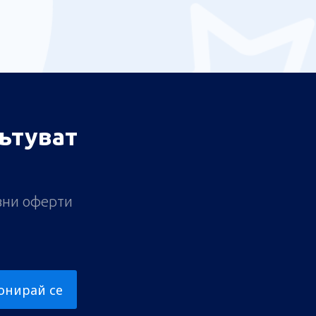
ътуват
ивни оферти
онирай се