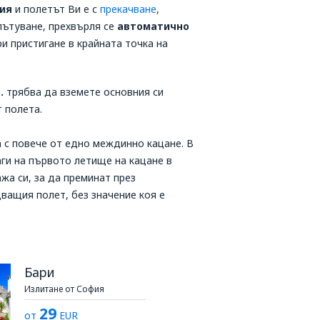
ия
и полетът Ви е с
прекачване
,
пътуване, прехвърля се
автоматично
и пристигане в крайната точка на
.
трябва да вземете основния си
 полета.
а с повече от едно междинно кацане. В
ги на първото летище на кацане в
жа си, за да преминат през
дващия полет, без значение коя е
Бари
Излитане от София
29
от
EUR