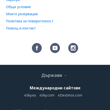
Общи условия
Моите резервации
Политика за поверителност
Помощ и контакт
Държави
Международни сайтове
eSky.eu
eSky.com
eDestinos.com