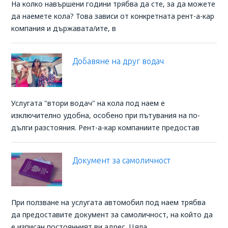
На колко навършени години трябва да сте, за да можете
да наемете кола? Това зависи от конкретната рент-а-кар
компания и държавата/ите, в
Добавяне на друг водач
Услугата "втори водач" на кола под наем е
изключително удобна, особено при пътувания на по-
дълги разстояния. Рент-а-кар компаниите предостав
Документ за самоличност
При ползване на услугата автомобил под наем трябва
да предоставите документ за самоличност, на който да
е изписан постоянният ви адрес. Цяла