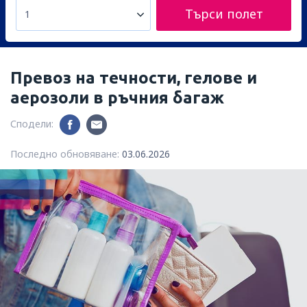
Търси полет
1
Превоз на течности, гелове и
аерозоли в ръчния багаж
Сподели:
Последно обновяване:
03.06.2026