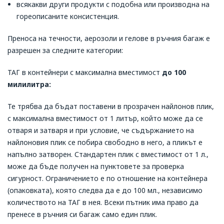
всякакви други продукти с подобна или производна на
гореописаните консистенция.
Преноса на течности, аерозоли и гелове в ръчния багаж е
разрешен за следните категории:
ТАГ в контейнери с максимална вместимост
до 100
милилитра
:
Те трябва да бъдат поставени в прозрачен найлонов плик,
с максимална вместимост от 1 литър, който може да се
отваря и затваря и при условие, че съдържанието на
найлоновия плик се побира свободно в него, а пликът е
напълно затворен. Стандартен плик с вместимост от 1 л.,
може да бъде получен на пунктовете за проверка
сигурност. Ограничението е по отношение на контейнера
(опаковката), която следва да е до 100 мл., независимо
количеството на ТАГ в нея. Всеки пътник има право да
пренесе в ръчния си багаж само един плик.