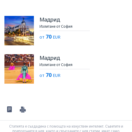
Мадрид
Излитане от София
70
от
EUR
Мадрид
Излитане от София
70
от
EUR
Статията е създадена с помощта на изкуствен интелект. Съветите и
препоръките в нея, както и свързаните с нея статии, имат само