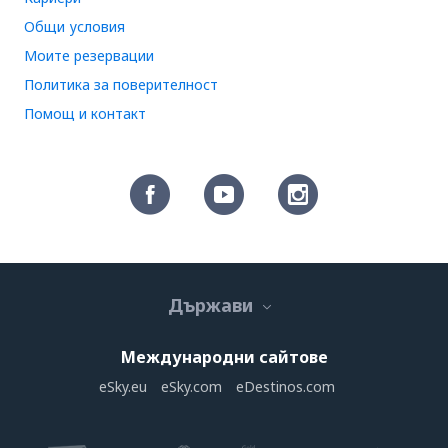
Общи условия
Моите резервации
Политика за поверителност
Помощ и контакт
Държави
Международни сайтове
eSky.eu
eSky.com
eDestinos.com