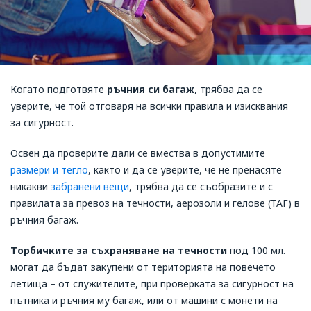
Когато подготвяте
ръчния си багаж
, трябва да се
уверите, че той отговаря на всички правила и изисквания
за сигурност.
Освен да проверите дали се вмества в допустимите
размери и тегло
, както и да се уверите, че не пренасяте
никакви
забранени вещи
, трябва да се съобразите и с
правилата за превоз на течности, аерозоли и гелове (ТАГ) в
ръчния багаж.
Tорбичките за съхраняване на течности
под 100 мл.
могат да бъдат закупени от територията на повечето
летища – от служителите, при проверката за сигурност на
пътника и ръчния му багаж, или от машини с монети на