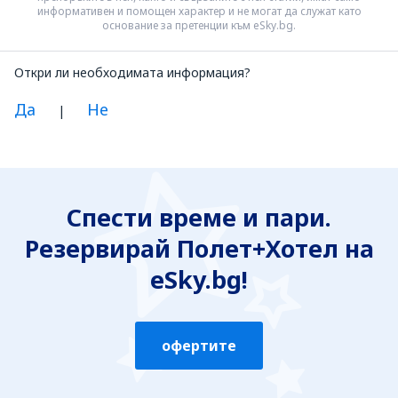
информативен и помощен характер и не могат да служат като
основание за претенции към eSky.bg.
Откри ли необходимата информация?
Да
Не
|
Смятам, че информацията е:
Неясна
Спести време и пари.
Неточна
Резервирай Полет+Хотел на
Неизчерпателна
Твърде обемна
eSky.bg!
Изпрати
офертите