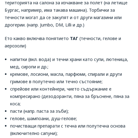
територията на салона за изчакване за полет (на летище
Бургас, например, има такава машина). Торбички за
течности могат да се закупят и от други магазини или
дрогерии. (напр. Jumbo, DM, Lilli и др.)
Ето какво включва понятието
ТАГ
(течности, гелове и
аерозоли)
напитки (вкл. вода) и течни храни като супи, лютеница,
мед, сиропи и др.;
кремове, лосиони, масла, парфюми, спирали и други
гримове в полутечно или течно състояние;
спрейове или контейнери, чието съдържание е
компресирано (дезодоранти, пяна за бръснене, пяна за
коса;
пасти (напр. паста за зъби);
гелове, шампоани, душ-гелове;
почистващи препарати с течна или полутечна основа
(включително сапуни);