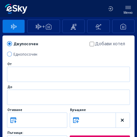
Меню
Добави хотел
Двупосочен
Еднопосочен
От
До
Отиване
Връщане
Пътници: