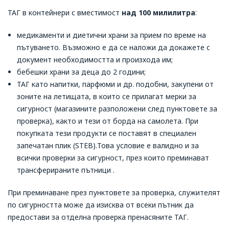
ТАГ в контейнери с вместимост
над 100 милилитра
:
медикаменти и диетични храни за прием по време на
пътуването. Възможно е да се наложи да докажете с
документ необходимостта и произхода им;
бебешки храни за деца до 2 години;
ТАГ като напитки, парфюми и др. подобни, закупени от
зоните на летищата, в които се прилагат мерки за
сигурност (магазините разположени след пунктовете за
проверка), както и тези от борда на самолета. При
покупката тези продукти се поставят в специален
запечатан плик (STEB).Това условие е валидно и за
всички проверки за сигурност, през които преминават
трансферираните пътници .
При преминаване през пунктовете за проверка, служителят
по сигурността може да изисква от всеки пътник да
предостави за отделна проверка пренасяните ТАГ.