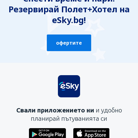
Резервирай Полет+Хотел на
Неизчерпателна
Твърде обемна
eSky.bg!
Изпрати
офертите
Свали приложението ни
и удобно
планирай пътуванията си