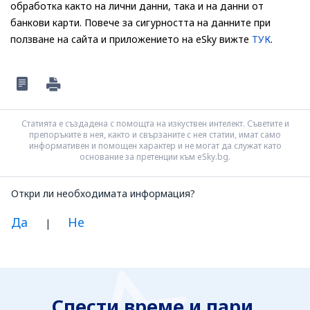
обработка както на лични данни, така и на данни от
банкови карти. Повече за сигурността на данните при
ползване на сайта и приложението на eSky вижте
ТУК
.
Статията е създадена с помощта на изкуствен интелект. Съветите и
препоръките в нея, както и свързаните с нея статии, имат само
информативен и помощен характер и не могат да служат като
основание за претенции към eSky.bg.
Откри ли необходимата информация?
Да
Не
|
Смятам, че информацията е:
Неясна
Спести време и пари.
Неточна