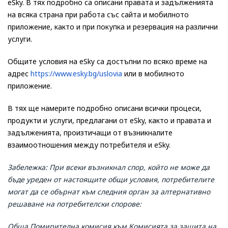
eSky. В тях подробно са описани правата и задълженията
на всяка страна при работа със сайта и мобилното
приложение, както и при покупка и резервация на различни
услуги.
Общите условия на eSky са достъпни по всяко време на
адрес
https://www.esky.bg/uslovia
или в мобилното
приложение.
В тях ще намерите подробно описани всички процеси,
продукти и услуги, предлагани от eSky, както и правата и
задълженията, произтичащи от възникналите
взаимоотношения между потребителя и eSky.
Забележка: При всеки възникнал спор, който не може да
бъде уреден от настоящите общи условия, потребителите
могат да се обърнат към следния орган за алтернативно
решаване на потребителски спорове:
Обща Помирителна комисия към Комисията за защита на