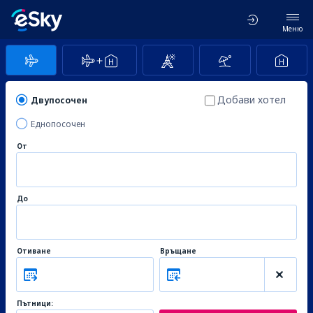
Меню
Добави хотел
Двупосочен
Еднопосочен
От
До
Отиване
Връщане
Пътници: