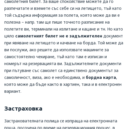
самолетния билет. За ваше спокойствие можете да го
разпечатате и вземете със себе си на летището, тъй като
той съдържа информация за полета, която може да ви е
полезна – напр. там ще пише точното разписание на
полетите ви, терминали на излитане и кацане и тн. Но като
цяло
самолетният билет не е задължителен
документ
при явяване на летището и качване на борда. Той може да
ви послужи, ако решите да използвате машините за
самостоятелно чекиране, тъй като там е изписан и
номерът на резервацията ви.
Задължителните документи
при пътуване със самолет са единствено документът за
самоличност, виза, ако е необходима, и
бордна карта
,
която може да бъде както в хартиен, така и в електронен
вариант.
Застраховка
Застрахователната полица се изпраща на електронната
поща, посочена по време на резервационния процес, в