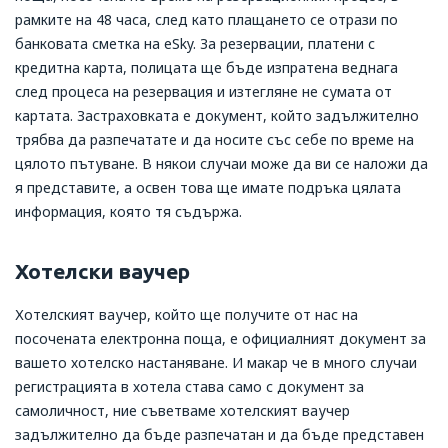
рамките на 48 часа, след като плащането се отрази по
банковата сметка на eSky. За резервации, платени с
кредитна карта, полицата ще бъде изпратена веднага
след процеса на резервация и изтегляне не сумата от
картата.
Застраховката е документ, който задължително
трябва да разпечатате и да носите със себе по време на
цялото пътуване. В някои случаи може да ви се наложи да
я представите, а освен това ще имате подръка цялата
информация, която тя съдържа.
Хотелски ваучер
Хотелският ваучер, който ще получите от нас на
посочената електронна поща, е официалният документ за
вашето хотелско настаняване. И макар че в много случаи
регистрацията в хотела става само с документ за
самоличност, ние съветваме хотелският ваучер
задължително да бъде разпечатан и да бъде представен