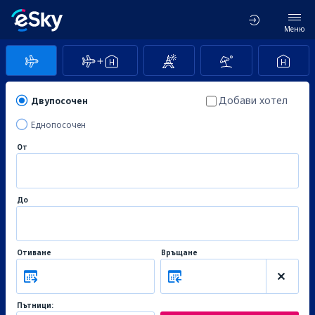
Меню
Добави хотел
Двупосочен
Еднопосочен
От
До
Отиване
Връщане
Пътници: