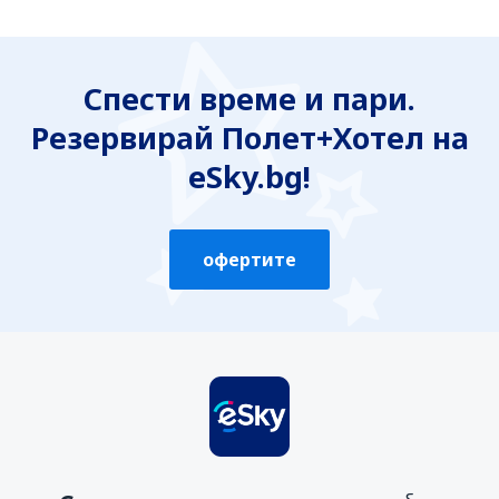
Смятам, че информацията е:
Неясна
Спести време и пари.
Неточна
Резервирай Полет+Хотел на
Неизчерпателна
Твърде обемна
eSky.bg!
Изпрати
офертите