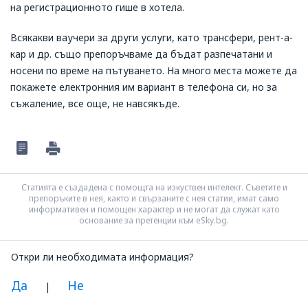
на регистрационното гише в хотела.
Всякакви ваучери за други услуги, като трансфери, рент-а-
кар и др. също препоръчваме да бъдат разпечатани и
носени по време на пътуването. На много места можете да
покажете електронния им вариант в телефона си, но за
съжаление, все още, не навсякъде.
Статията е създадена с помощта на изкуствен интелект. Съветите и
препоръките в нея, както и свързаните с нея статии, имат само
информативен и помощен характер и не могат да служат като
основание за претенции към eSky.bg.
Откри ли необходимата информация?
Да
Не
|