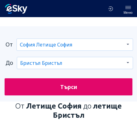
Меню
От
До
Търси
От
Летище София
до
летище
Бристъл