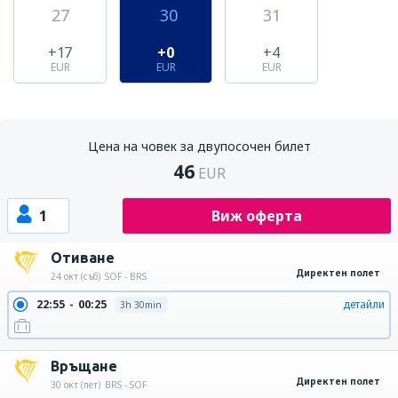
27
30
31
+17
+0
+4
EUR
EUR
EUR
Цена на човек за двупосочен билет
46
EUR
1
Виж оферта
Отиване
Директен полет
24 окт (съб)
SOF - BRS
22:55
00:25
детайли
3h 30min
Връщане
Директен полет
30 окт (пет)
BRS - SOF