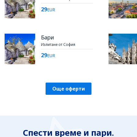
29
EUR
Бари
Излитане от София
29
EUR
Още оферти
Спести време и пари.