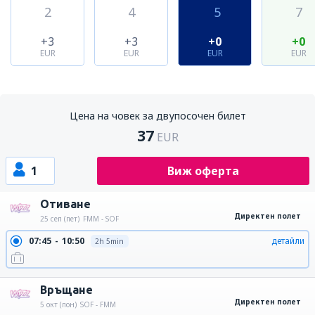
2
4
5
7
+3
+3
+0
+0
EUR
EUR
EUR
EUR
Цена на човек за двупосочен билет
37
EUR
1
Виж оферта
Отиване
Директен полет
25 сеп (пет)
FMM - SOF
07:45
10:50
детайли
2h 5min
Връщане
Директен полет
5 окт (пон)
SOF - FMM