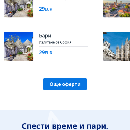
29
EUR
Бари
Излитане от София
29
EUR
Още оферти
Спести време и пари.