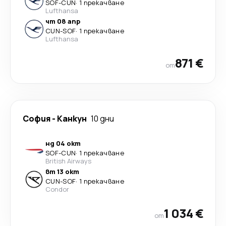
SOF
-
CUN
·
1 прекачване
Lufthansa
чт 08 апр
CUN
-
SOF
·
1 прекачване
Lufthansa
871 €
от
София
-
Канкун
10 дни
нд 04 окт
SOF
-
CUN
·
1 прекачване
British Airways
вт 13 окт
CUN
-
SOF
·
1 прекачване
Condor
1 034 €
от