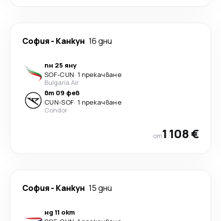
София
-
Канкун
16 дни
пн 25 яну
SOF
-
CUN
·
1 прекачване
Bulgaria Air
вт 09 фев
CUN
-
SOF
·
1 прекачване
Condor
1 108 €
от
София
-
Канкун
15 дни
нд 11 окт