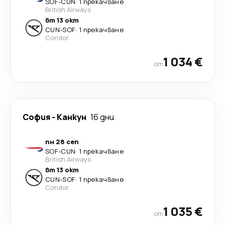
SOF
-
CUN
·
1 прекачване
British Airways
вт 13 окт
CUN
-
SOF
·
1 прекачване
Condor
1 034 €
от
София
-
Канкун
16 дни
пн 28 сеп
SOF
-
CUN
·
1 прекачване
British Airways
вт 13 окт
CUN
-
SOF
·
1 прекачване
Condor
1 035 €
от