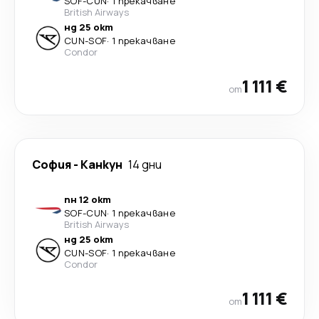
SOF
-
CUN
·
1 прекачване
British Airways
нд 25 окт
CUN
-
SOF
·
1 прекачване
Condor
1 111 €
от
София
-
Канкун
14 дни
пн 12 окт
SOF
-
CUN
·
1 прекачване
British Airways
нд 25 окт
CUN
-
SOF
·
1 прекачване
Condor
1 111 €
от