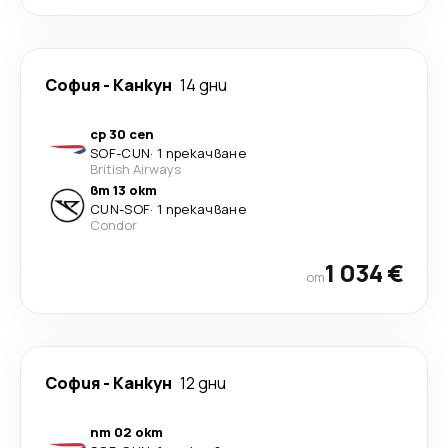
София
-
Канкун
14 дни
ср 30 сеп
SOF
-
CUN
·
1 прекачване
British Airways
вт 13 окт
CUN
-
SOF
·
1 прекачване
Condor
1 034 €
от
София
-
Канкун
12 дни
пт 02 окт