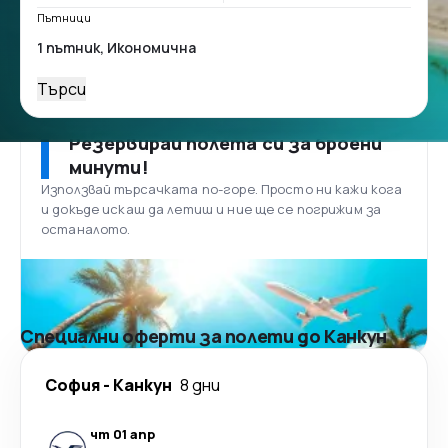
Пътници
Търси
Резервирай полета си за броени
минути!
Използвай търсачката по-горе. Просто ни кажи кога
и докъде искаш да летиш и ние ще се погрижим за
останалото.
Специални оферти за полети до Канкун
София
-
Канкун
8 дни
чт 01 апр