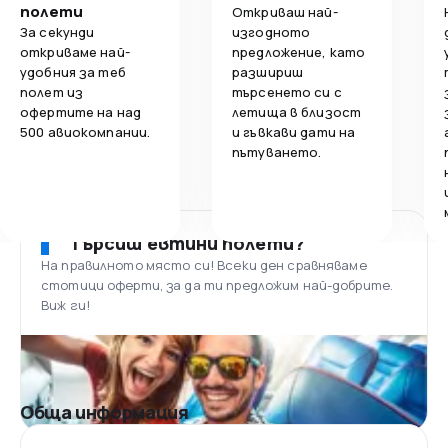
полети
Откриваш най-
За секунди
изгодното
откриваме най-
предложение, като
удобния за теб
разшириш
полет из
търсенето си с
офертите на над
летища в близост
500 авиокомпании.
и гъвкави дати на
пътуването.
Търсиш евтини полети?
На правилното място си! Всеки ден сравняваме
стотици оферти, за да ти предложим най-добрите.
Виж ги!
Обща информация