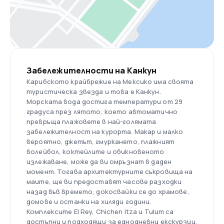
Забележителности на Канкун
Карибското крайбрежие на Мексико има своята
туристическа звезда и това е Канкун.
Морската вода достига температури от 29
градуса през лятото, което автоматично
превръща плажовете в най-голямата
забележителност на курорта. Макар и малко
вероятно, джетът, гмуркането, плажният
волейбол, коктейлите и обикновеното
излежаване, може да ви омръзнат в даден
момент. Тогава архитектурните съкровища на
маите, ще ви предоставят часове разходки
назад във времето, докосвайки се до храмове,
домове и останки на хиляди години.
Комплексите El Rey, Chichen Itza и Tulum са
достъпни и подходящи за еднодневни екскурзии.