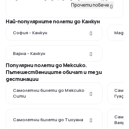
Прочети повече
Най-популярните полети до Канкун
София - Канкун
Мадрид
Варна - Канкун
Популярни полети до Мексико.
Пътешествениците обичат и тези
дестинации
Самолетни билети до Мексико
Самол
Сити
Гуада
Самол
Самолетни билети до Тихуана
Ваярт