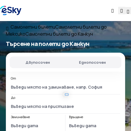
Самолетни билети
Самолетни билети до
Мексико
Самолетни билети до Канкун
Търсене на полети до Канкун
Двупосочен
Еднопосочен
От
До
Заминаване
Връщане