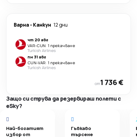
Варна
-
Канкун
12 дни
чт 20 авг
VAR
-
CUN
·
1 прекачване
Turkish Airlines
пн 31 авг
CUN
-
VAR
·
1 прекачване
Turkish Airlines
1 736 €
от
Защо си струва да резервираш полети с
eSky?
Най-богатият
Гъвкаво
избор от
търсене