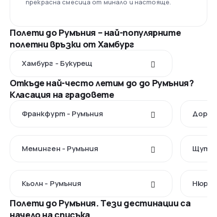
прекрасна смесица от минало и настояще.
Полети до Румъния – най-популярните
полетни връзки от Хамбург
Хамбург - Букурещ
Откъде най-често летим до до Румъния?
Класация на градовете
Франкфурт - Румъния
Дортм
Меминген - Румъния
Щутга
Кьолн - Румъния
Нюрнб
Полети до Румъния. Тези дестинации са
начело на списъка