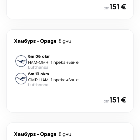
151 €
от
Хамбург
-
Орадя
8 дни
вт 06 окт
HAM
-
OMR
·
1 прекачване
Lufthansa
вт 13 окт
OMR
-
HAM
·
1 прекачване
Lufthansa
151 €
от
Хамбург
-
Орадя
8 дни