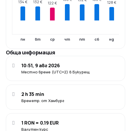
134 €
132 €
128 €
122 €
пн
вт
ср
чт
пт
сб
нд
Обща информация
10:51, 9 авг 2026
Местно време (UTC+2) в Букурещ
2 h 35 min
Времетр. от Хамбург
1 RON = 0.19 EUR
Валутен курс