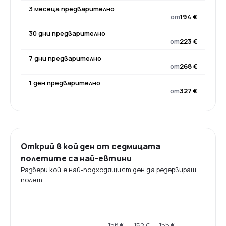
3 месеца предварително
от
194 €
30 дни предварително
от
223 €
7 дни предварително
от
268 €
1 ден предварително
от
327 €
Открий в кой ден от седмицата
полетите са най-евтини
Разбери кой е най-подходящият ден да резервираш
полет.
156 €
155 €
152 €