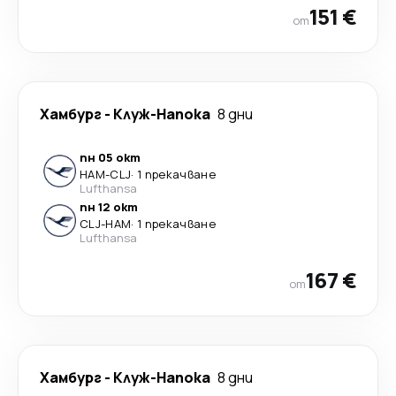
151 €
от
Хамбург
-
Клуж-Напока
8 дни
пн 05 окт
HAM
-
CLJ
·
1 прекачване
Lufthansa
пн 12 окт
CLJ
-
HAM
·
1 прекачване
Lufthansa
167 €
от
Хамбург
-
Клуж-Напока
8 дни