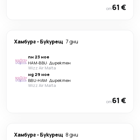
61 €
от
Хамбург
-
Букурещ
7 дни
пн 23 ное
HAM
-
BBU
·
Директен
Wizz Air Malta
нд 29 ное
BBU
-
HAM
·
Директен
Wizz Air Malta
61 €
от
Хамбург
-
Букурещ
8 дни