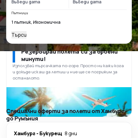
Пътници
Търси
Резервирай полета си за броени
минути!
Използвай търсачката по-горе. Просто ни кажи кога
и докъде искаш да летиш и ние ще се погрижим за
останалото.
Специални оферти за полети от Хамбург
до Румъния
Хамбург
-
Букурещ
8 дни