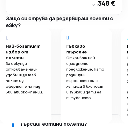
348 €
от
Защо си струва да резервираш полети с
eSky?
Най-богатият
Гъвкаво
избор от
търсене
полети
Откриваш най-
За секунди
изгодното
откриваме най-
предложение, като
удобния за теб
разшириш
полет из
търсенето си с
офертите на над
летища в близост
500 авиокомпании.
и гъвкави дати на
пътуването.
Търсиш евтини полети?