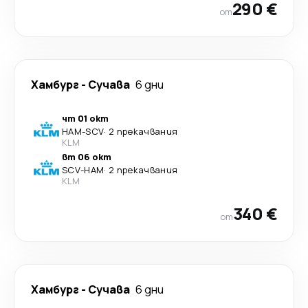
290 €
от
Хамбург
-
Сучава
6 дни
чт 01 окт
HAM
-
SCV
·
2 прекачвания
KLM
вт 06 окт
SCV
-
HAM
·
2 прекачвания
KLM
340 €
от
Хамбург
-
Сучава
6 дни