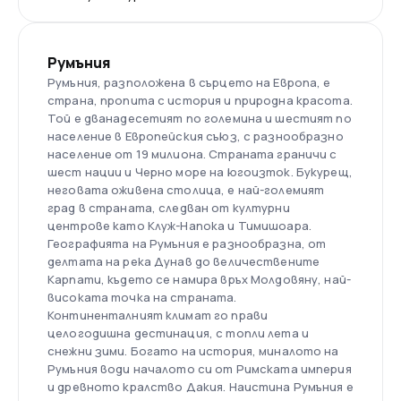
Румъния
Румъния, разположена в сърцето на Европа, е
страна, пропита с история и природна красота.
Той е дванадесетият по големина и шестият по
население в Европейския съюз, с разнообразно
население от 19 милиона. Страната граничи с
шест нации и Черно море на югоизток. Букурещ,
неговата оживена столица, е най-големият
град в страната, следван от културни
центрове като Клуж-Напока и Тимишоара.
Географията на Румъния е разнообразна, от
делтата на река Дунав до величествените
Карпати, където се намира връх Молдовяну, най-
високата точка на страната.
Континенталният климат го прави
целогодишна дестинация, с топли лета и
снежни зими. Богато на история, миналото на
Румъния води началото си от Римската империя
и древното кралство Дакия. Наистина Румъния е