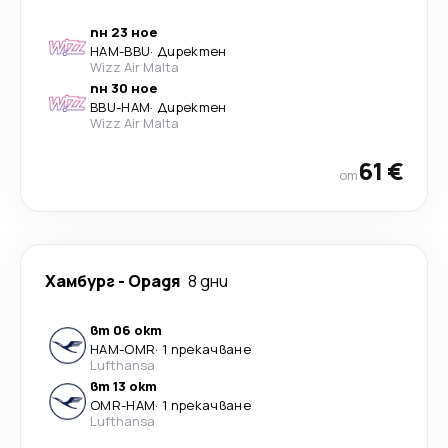
пн 23 ное
HAM
-
BBU
·
Директен
Wizz Air Malta
пн 30 ное
BBU
-
HAM
·
Директен
Wizz Air Malta
61 €
от
Хамбург
-
Орадя
8 дни
вт 06 окт
HAM
-
OMR
·
1 прекачване
Lufthansa
вт 13 окт
OMR
-
HAM
·
1 прекачване
Lufthansa