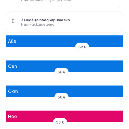
3 месеца предварително
Най-ниските цени
Авг
82 €
Сеп
56 €
Окт
56 €
Ное
55 €