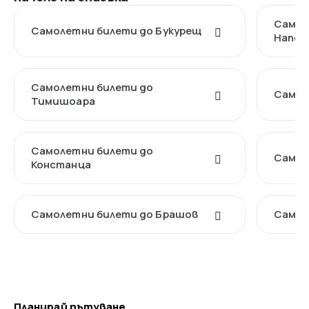
Самол
Самолетни билети до Букурещ
Напок
Самолетни билети до
Самол
Тимишоара
Самолетни билети до
Самол
Констанца
Самолетни билети до Брашов
Самол
Планирай пътуване