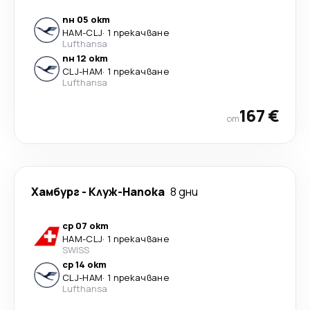
пн 05 окт
HAM
-
CLJ
·
1 прекачване
Lufthansa
пн 12 окт
CLJ
-
HAM
·
1 прекачване
Lufthansa
167 €
от
Хамбург
-
Клуж-Напока
8 дни
ср 07 окт
HAM
-
CLJ
·
1 прекачване
SWISS
ср 14 окт
CLJ
-
HAM
·
1 прекачване
Lufthansa