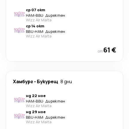
ср 07 окт
HAM
-
BBU
·
Директен
Wizz Air Malta
ср 14 окт
BBU
-
HAM
·
Директен
Wizz Air Malta
61 €
от
Хамбург
-
Букурещ
8 дни
нд 22 ное
HAM
-
BBU
·
Директен
Wizz Air Malta
нд 29 ное
BBU
-
HAM
·
Директен
Wizz Air Malta