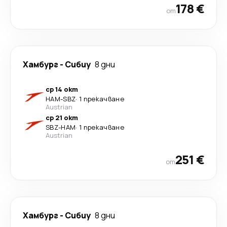
178 €
от
Хамбург
-
Сибиу
8 дни
ср 14 окт
HAM
-
SBZ
·
1 прекачване
Austrian
ср 21 окт
SBZ
-
HAM
·
1 прекачване
Austrian
251 €
от
Хамбург
-
Сибиу
8 дни