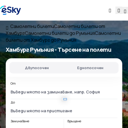
Самолетни билети
Самолетни билети от
Хамбург
Самолетни билети до Румъния
Самолетни
билети от Хамбург до Румъния
Хамбург Румъния
- Търсене на полети
Двупосочен
Еднопосочен
От
До
Заминаване
Връщане