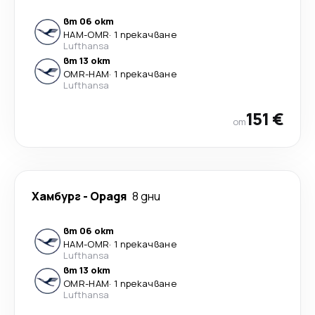
вт 06 окт
HAM
-
OMR
·
1 прекачване
Lufthansa
вт 13 окт
OMR
-
HAM
·
1 прекачване
Lufthansa
151 €
от
Хамбург
-
Орадя
8 дни
вт 06 окт
HAM
-
OMR
·
1 прекачване
Lufthansa
вт 13 окт
OMR
-
HAM
·
1 прекачване
Lufthansa