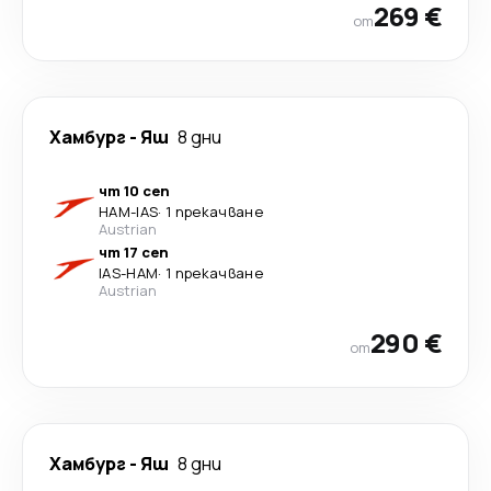
269 €
от
Хамбург
-
Яш
8 дни
чт 10 сеп
HAM
-
IAS
·
1 прекачване
Austrian
чт 17 сеп
IAS
-
HAM
·
1 прекачване
Austrian
290 €
от
Хамбург
-
Яш
8 дни