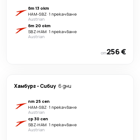
вт 13 окт
HAM
-
SBZ
·
1 прекачване
Austrian
вт 20 окт
SBZ
-
HAM
·
1 прекачване
Austrian
256 €
от
Хамбург
-
Сибиу
6 дни
пт 25 сеп
HAM
-
SBZ
·
1 прекачване
Austrian
ср 30 сеп
SBZ
-
HAM
·
1 прекачване
Austrian