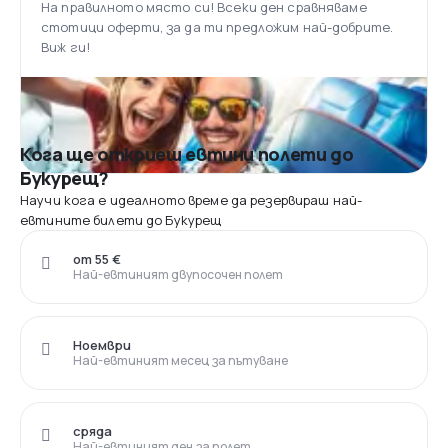
На правилното място си! Всеки ден сравняваме
стотици оферти, за да ти предложим най-добрите.
Виж ги!
Кога ще откриеш евтини полети до
Букурещ?
Научи кога е идеалното време да резервираш най-
евтините билети до Букурещ
от 55 €
Най-евтиният двупосочен полет
Ноември
Най-евтиният месец за пътуване
сряда
Най-евтиният ден за полет