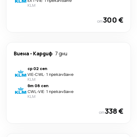
EXT
-
VIE
·
1 прекачване
KLM
300 €
от
Виена
-
Кардиф
7 дни
ср 02 сеп
VIE
-
CWL
·
1 прекачване
KLM
вт 08 сеп
CWL
-
VIE
·
1 прекачване
KLM
338 €
от