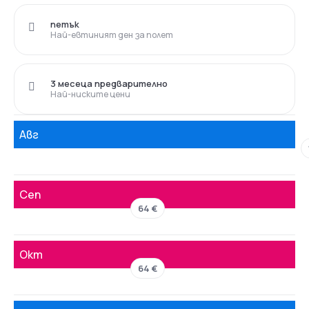
петък
Най-евтиният ден за полет
3 месеца предварително
Най-ниските цени
Авг
Сеп
64 €
Окт
64 €