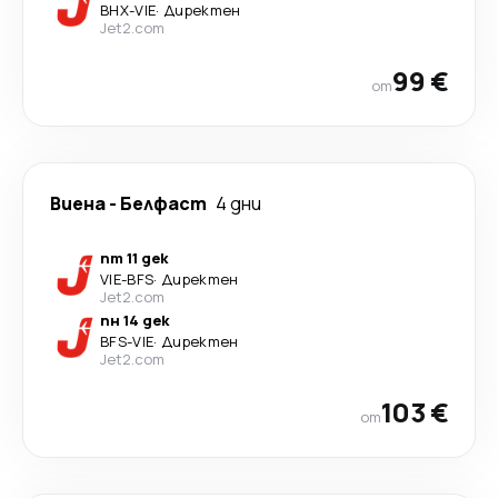
BHX
-
VIE
·
Директен
Jet2.com
99 €
от
Виена
-
Белфаст
4 дни
пт 11 дек
VIE
-
BFS
·
Директен
Jet2.com
пн 14 дек
BFS
-
VIE
·
Директен
Jet2.com
103 €
от