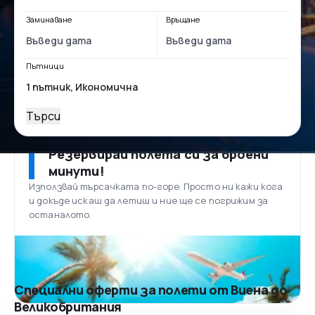
Заминаване
Връщане
Пътници
Търси
Резервирай полета си за броени
минути!
Използвай търсачката по-горе. Просто ни кажи кога
и докъде искаш да летиш и ние ще се погрижим за
останалото.
Специални оферти за полети от Виена до
Великобритания