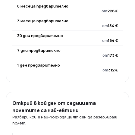
6 месеца предварително
от
226 €
3 месеца предварително
от
154 €
30 дни предварително
от
164 €
7 дни предварително
от
173 €
1 ден предварително
от
312 €
Открий в кой ден от седмицата
полетите са най-евтини
Разбери кой е най-подходящият ден да резервираш
полет.