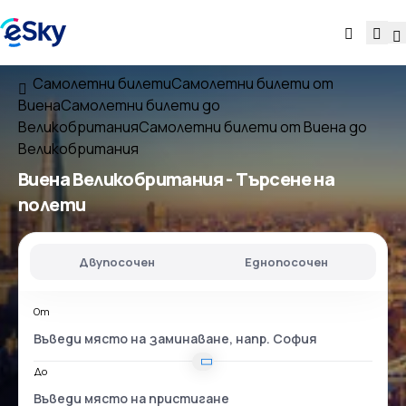
Самолетни билети
Самолетни билети от
Виена
Самолетни билети до
Великобритания
Самолетни билети от Виена до
Великобритания
Виена Великобритания
- Търсене на
полети
Двупосочен
Еднопосочен
От
До