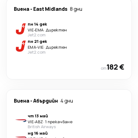
Виена
-
East Midlands
8 дни
пн 14 дек
VIE
-
EMA
·
Директен
Jet2.com
пн 21 дек
EMA
-
VIE
·
Директен
Jet2.com
182 €
от
Виена
-
Абърдийн
4 дни
чт 13 май
VIE
-
ABZ
·
1 прекачване
British Airways
нд 16 май