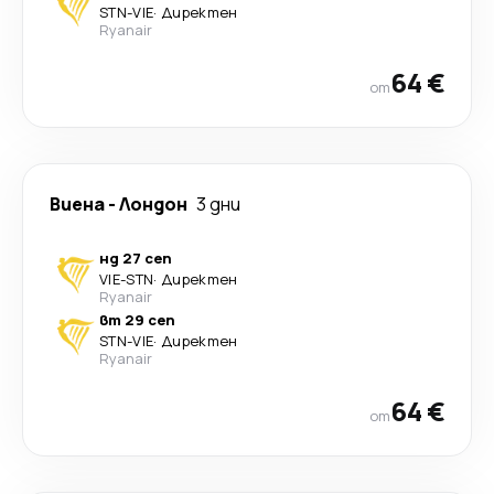
STN
-
VIE
·
Директен
Ryanair
64 €
от
Виена
-
Лондон
3 дни
нд 27 сеп
VIE
-
STN
·
Директен
Ryanair
вт 29 сеп
STN
-
VIE
·
Директен
Ryanair
64 €
от