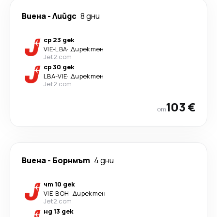
Виена
-
Лийдс
8 дни
ср 23 дек
VIE
-
LBA
·
Директен
Jet2.com
ср 30 дек
LBA
-
VIE
·
Директен
Jet2.com
103 €
от
Виена
-
Борнмът
4 дни
чт 10 дек
VIE
-
BOH
·
Директен
Jet2.com
нд 13 дек