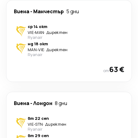
Виена
-
Манчестър
5 дни
ср 14 окт
VIE
-
MAN
·
Директен
Ryanair
нд 18 окт
MAN
-
VIE
·
Директен
Ryanair
63 €
от
Виена
-
Лондон
8 дни
вт 22 сеп
VIE
-
STN
·
Директен
Ryanair
вт 29 сеп