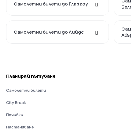
Самол
Самолетни билети до Глазгоу
Белфа
Самол
Самолетни билети до Лийдс
Абърд
Планирай пътуване
Самолетни билети
City Break
Почивки
Настаняване