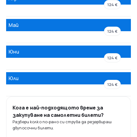
124 €
Май
124 €
Юни
124 €
Юли
124 €
Кога е най-подходящото време за
закупуване на самолетни билети?
Разбери колко по-рано си струва да резервираш
двупосочни билети.