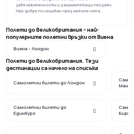
забележителности и зашеметяващи пейзажи.
Най-добре посещаван през меките лета.
Полети до Великобритания – най-
популярните полетни връзки от Виена
Виена - Лондон
Полети до Великобритания. Тези
дестинации са начело на списъка
Самол
Самолетни билети до Лондон
Манче
Самолетни билети до
Самол
Единбург
Бирми