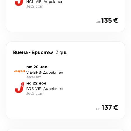
NCL
-
VIE
·
Директен
Jet2.com
135 €
от
Виена
-
Бристъл
3 дни
пт 20 ное
VIE
-
BRS
·
Директен
easyJet
нд 22 ное
BRS
-
VIE
·
Директен
Jet2.com
137 €
от