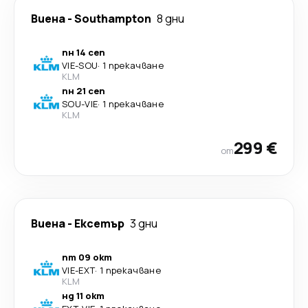
Виена
-
Southampton
8 дни
пн 14 сеп
VIE
-
SOU
·
1 прекачване
KLM
пн 21 сеп
SOU
-
VIE
·
1 прекачване
KLM
299 €
от
Виена
-
Ексетър
3 дни
пт 09 окт
VIE
-
EXT
·
1 прекачване
KLM
нд 11 окт