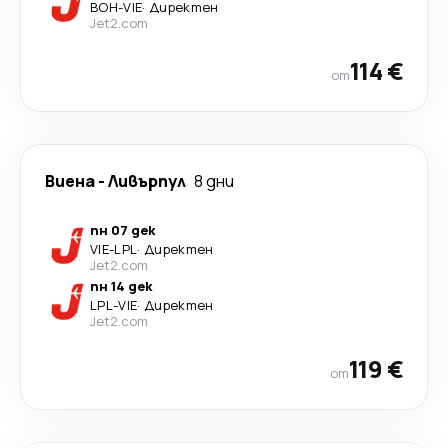
BOH
-
VIE
·
Директен
Jet2.com
114 €
от
Виена
-
Ливърпул
8 дни
пн 07 дек
VIE
-
LPL
·
Директен
Jet2.com
пн 14 дек
LPL
-
VIE
·
Директен
Jet2.com
119 €
от