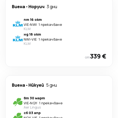
Виена
-
Норуич
3 дни
пт 16 окт
VIE
-
NWI
·
1 прекачване
KLM
нд 18 окт
NWI
-
VIE
·
1 прекачване
KLM
339 €
от
Виена
-
Нйкуей
5 дни
вт 30 март
VIE
-
NQY
·
1 прекачване
Aer Lingus
сб 03 апр
NQY
-
VIE
·
1 прекачване