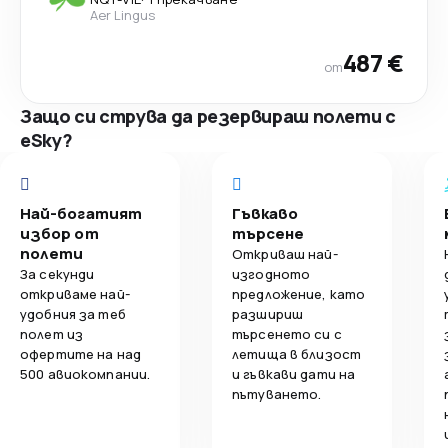
Aer Lingus
487 €
от
Защо си струва да резервираш полети с
eSky?
Най-богатият
Гъвкаво
избор от
търсене
полети
Откриваш най-
За секунди
изгодното
откриваме най-
предложение, като
удобния за теб
разшириш
полет из
търсенето си с
офертите на над
летища в близост
500 авиокомпании.
и гъвкави дати на
пътуването.