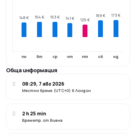
173 €
169 €
154 €
153 €
148 €
141 €
125 €
пн
вт
ср
чт
пт
сб
нд
Обща информация
08:29, 7 авг 2026
Местно време (UTC+0) в Лондон
2 h 25 min
Времетр. от Виена