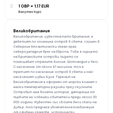
1 GBP = 1.17 EUR
Валутен курс
Великобритания
Великобритания, известна като Британия, е
деветият по големина остров в света, сгушен в
Северния Атлантически океан край
северозападния бряг на Европа. Това е сърцето
на Британските острови, където се
помещават страните Англия, Шотландия и Уелс.
С население от около 61 милиона, той е
третият по население остров в света и най-
населеният извън Азия. Теренът на
Великобритания е оформен от морски климат с
малки температурни разлики през сезоните.
Островът има богата история, датираща от
първите му човешки обитатели преди около 30
000 години. Известен със своите бели скали на
Дувър, той предлага увлекателна комбинация
от оживени градове, исторически