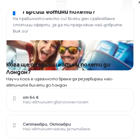
Търсиш евтини полети?
На правилното място си! Всеки ден сравняваме
стотици оферти, за да ти предложим най-добрите.
Виж ги!
Кога ще откриеш евтини полети до
Лондон?
Научи кога е идеалното време да резервираш най-
евтините билети до Лондон
от 64 €
Най-евтиният двупосочен полет
Септември, Октомври
Най-евтиният месец за пътуване