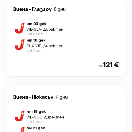
Виена
-
Глазгоу
8 дни
чт 03 дек
VIE
-
GLA
·
Директен
Jet2.com
чт 10 дек
GLA
-
VIE
·
Директен
Jet2.com
121 €
от
Виена
-
Нюкасъл
4 дни
пт 18 дек
VIE
-
NCL
·
Директен
Jet2.com
пн 21 дек