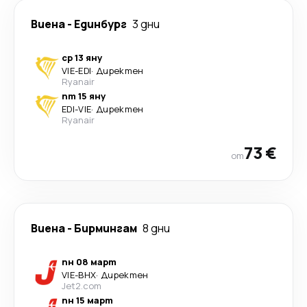
Виена
-
Единбург
3 дни
ср 13 яну
VIE
-
EDI
·
Директен
Ryanair
пт 15 яну
EDI
-
VIE
·
Директен
Ryanair
73 €
от
Виена
-
Бирмингам
8 дни
пн 08 март
VIE
-
BHX
·
Директен
Jet2.com
пн 15 март