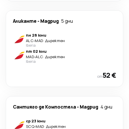
Аликанте
-
Мадрид
5 дни
пн 28 юни
ALC
-
MAD
·
Директен
Iberia
пт 02 юли
MAD
-
ALC
·
Директен
Iberia
52 €
от
Сантияго де Компостела
-
Мадрид
4 дни
ср 23 юни
SCQ
-
MAD
·
Директен