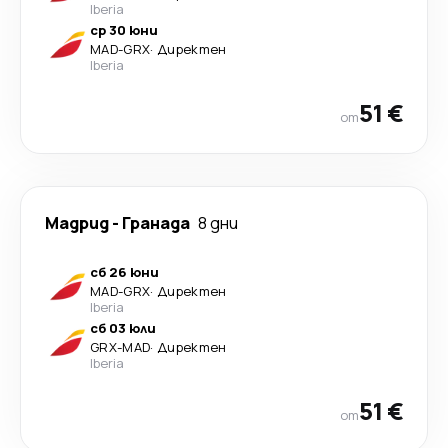
Iberia
ср 30 юни
MAD
-
GRX
·
Директен
Iberia
51 €
от
Мадрид
-
Гранада
8 дни
сб 26 юни
MAD
-
GRX
·
Директен
Iberia
сб 03 юли
GRX
-
MAD
·
Директен
Iberia
51 €
от