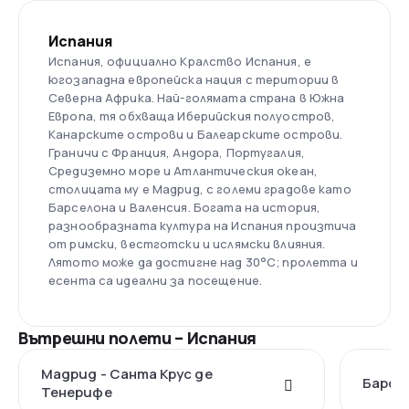
Испания
Испания, официално Кралство Испания, е
югозападна европейска нация с територии в
Северна Африка. Най-голямата страна в Южна
Европа, тя обхваща Иберийския полуостров,
Канарските острови и Балеарските острови.
Граничи с Франция, Андора, Португалия,
Средиземно море и Атлантическия океан,
столицата му е Мадрид, с големи градове като
Барселона и Валенсия. Богата на история,
разнообразната култура на Испания произтича
от римски, вестготски и ислямски влияния.
Лятото може да достигне над 30°C; пролетта и
есента са идеални за посещение.
Вътрешни полети – Испания
Мадрид - Санта Крус де
Барсе
Тенерифе