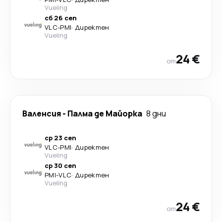
Vueling
сб 26 сеп
VLC
-
PMI
·
Директен
Vueling
24 €
от
Валенсия
-
Палма де Майорка
8 дни
ср 23 сеп
VLC
-
PMI
·
Директен
Vueling
ср 30 сеп
PMI
-
VLC
·
Директен
Vueling
24 €
от