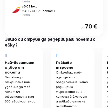
Iberia
сб 03 юли
MAD
-
VGO
·
Директен
Iberia
70 €
от
Защо си струва да резервираш полети с
eSky?
Най-богатият
Гъвкаво
избор от
търсене
полети
Откриваш най-
За секунди
изгодното
откриваме най-
предложение, като
удобния за теб
разшириш
полет из
търсенето си с
офертите на над
летища в близост
500 авиокомпании.
и гъвкави дати на
пътуването.