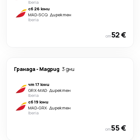
Iberia
сб 26 юни
MAD
-
SCQ
·
Директен
Iberia
52 €
от
Гранада
-
Мадрид
3 дни
чт 17 юни
GRX
-
MAD
·
Директен
Iberia
сб 19 юни
MAD
-
GRX
·
Директен
Iberia
55 €
от