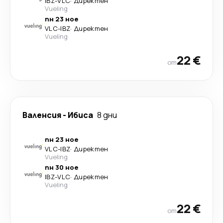
IBZ
-
VLC
·
Директен
Vueling
пн 23 ное
VLC
-
IBZ
·
Директен
Vueling
22 €
от
Валенсия
-
Ибиса
8 дни
пн 23 ное
VLC
-
IBZ
·
Директен
Vueling
пн 30 ное
IBZ
-
VLC
·
Директен
Vueling
22 €
от