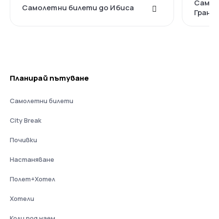
Самол
Самолетни билети до Ибиса
Грана
Планирай пътуване
Самолетни билети
City Break
Почивки
Настаняване
Полет+Хотел
Хотели
Коли под наем