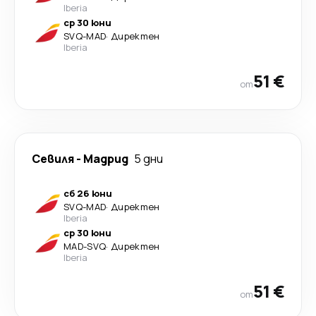
Iberia
ср 30 юни
SVQ
-
MAD
·
Директен
Iberia
51 €
от
Севиля
-
Мадрид
5 дни
сб 26 юни
SVQ
-
MAD
·
Директен
Iberia
ср 30 юни
MAD
-
SVQ
·
Директен
Iberia
51 €
от