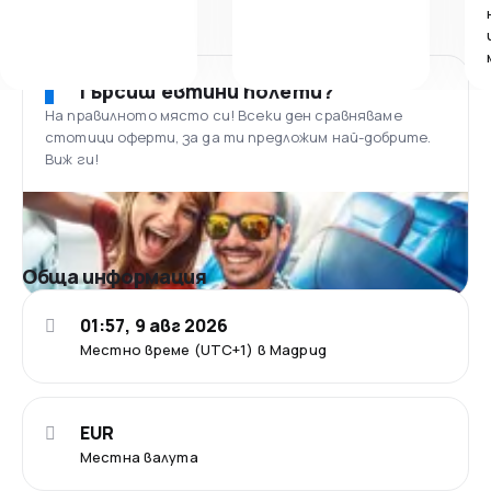
Търсиш евтини полети?
На правилното място си! Всеки ден сравняваме
стотици оферти, за да ти предложим най-добрите.
Виж ги!
Обща информация
01:57, 9 авг 2026
Местно време (UTC+1) в Мадрид
EUR
Местна валута