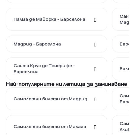
Санта 
Палма де Майорка - Барселона
Мадр
Мадрид - Барселона
Барсел
Санта Крус де Тенерифе -
Валенс
Барселона
Най-популярните ни летища за заминаване
Самол
Самолетни билети от Мадрид
Барсе
Самол
Самолетни билети от Малага
Алика