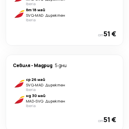
Iberia
вт 18 май
SVQ
-
MAD
·
Директен
Iberia
51 €
от
Севиля
-
Мадрид
5 дни
ср 26 май
SVQ
-
MAD
·
Директен
Iberia
нд 30 май
MAD
-
SVQ
·
Директен
Iberia
51 €
от