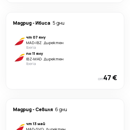
Мадрид
-
Ибиса
5 дни
чт 07 яну
MAD
-
IBZ
·
Директен
Iberia
пн 11 яну
IBZ
-
MAD
·
Директен
Iberia
47 €
от
Мадрид
-
Севиля
6 дни
чт 13 май
MAD
-
SVQ
·
Директен