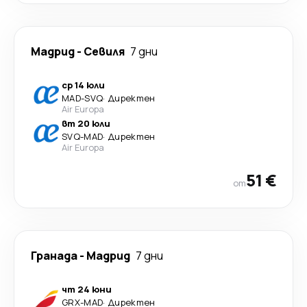
Мадрид
-
Севиля
7 дни
ср 14 юли
MAD
-
SVQ
·
Директен
Air Europa
вт 20 юли
SVQ
-
MAD
·
Директен
Air Europa
51 €
от
Гранада
-
Мадрид
7 дни
чт 24 юни
GRX
-
MAD
·
Директен