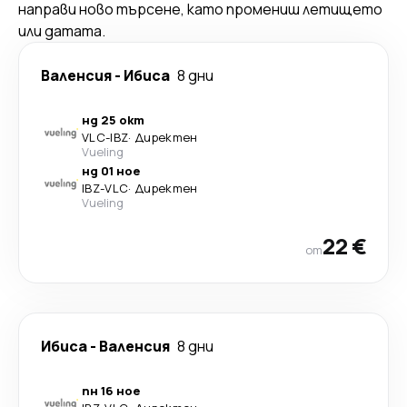
направи ново търсене, като промениш летището
или датата.
Валенсия
-
Ибиса
8 дни
нд 25 окт
VLC
-
IBZ
·
Директен
Vueling
нд 01 ное
IBZ
-
VLC
·
Директен
Vueling
22 €
от
Ибиса
-
Валенсия
8 дни
пн 16 ное