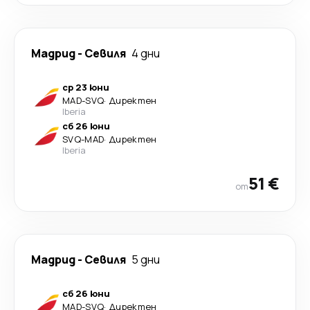
Мадрид
-
Севиля
4 дни
ср 23 юни
MAD
-
SVQ
·
Директен
Iberia
сб 26 юни
SVQ
-
MAD
·
Директен
Iberia
51 €
от
Мадрид
-
Севиля
5 дни
сб 26 юни
MAD
-
SVQ
·
Директен