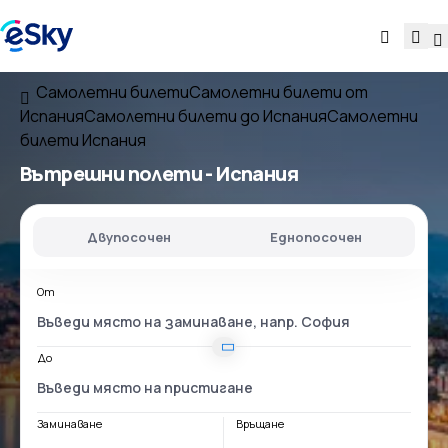
Самолетни билети
Самолетни билети от
Испания
Самолетни билети до Испания
Самолетни
билети Испания
Вътрешни полети -
Испания
Двупосочен
Еднопосочен
От
До
Заминаване
Връщане