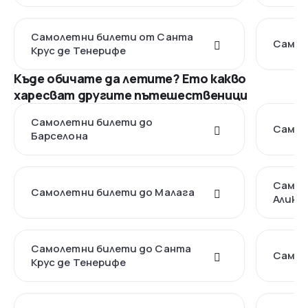
Самолетни билети от Санта
Самол
Крус де Тенерифе
Къде обичате да летите? Ето какво
харесват другите пътешественици
Самолетни билети до
Самол
Барселона
Самол
Самолетни билети до Малага
Алика
Самолетни билети до Санта
Самол
Крус де Тенерифе