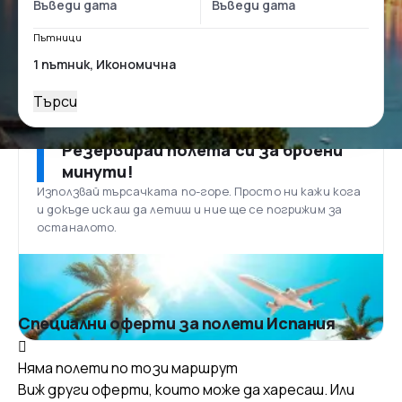
Пътници
Търси
Резервирай полета си за броени
минути!
Използвай търсачката по-горе. Просто ни кажи кога
и докъде искаш да летиш и ние ще се погрижим за
останалото.
Специални оферти за полети Испания
Няма полети по този маршрут
Виж други оферти, които може да харесаш. Или