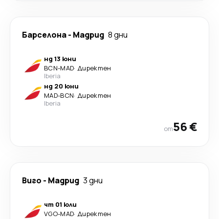
Барселона
-
Мадрид
8 дни
нд 13 юни
BCN
-
MAD
·
Директен
Iberia
нд 20 юни
MAD
-
BCN
·
Директен
Iberia
56 €
от
Виго
-
Мадрид
3 дни
чт 01 юли
VGO
-
MAD
·
Директен