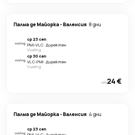
Палма де Майорка
-
Валенсия
8 дни
ср 23 сеп
PMI
-
VLC
·
Директен
Vueling
ср 30 сеп
VLC
-
PMI
·
Директен
Vueling
24 €
от
Палма де Майорка
-
Валенсия
4 дни
ср 23 сеп
PMI
-
VLC
·
Директен